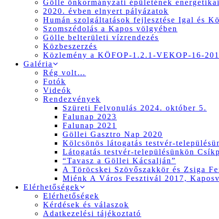
Gölle önkormányzati épületének energetikai
2020. évben elnyert pályázatok
Humán szolgáltatások fejlesztése Igal és K
Szomszédolás a Kapos völgyében
Gölle belterületi vízrendezés
Közbeszerzés
Közlemény a KÖFOP-1.2.1-VEKOP-16-2017
Galéria
Rég volt…
Fotók
Videók
Rendezvények
Szüreti Felvonulás 2024. október 5.
Falunap 2023
Falunap 2021
Göllei Gasztro Nap 2020
Kölcsönös látogatás testvér-település
Látogatás testvér-településünkön Csík
“Tavasz a Göllei Kácsalján”
A Töröcskei Szövőszakkör és Zsiga Fer
Miénk A Város Fesztivál 2017, Kapos
Elérhetőségek
Elérhetőségek
Kérdések és válaszok
Adatkezelési tájékoztató