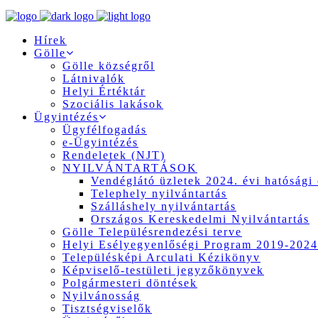
Hírek
Gölle
Gölle községről
Látnivalók
Helyi Értéktár
Szociális lakások
Ügyintézés
Ügyfélfogadás
e-Ügyintézés
Rendeletek (NJT)
NYILVÁNTARTÁSOK
Vendéglátó üzletek 2024. évi hatósági 
Telephely nyilvántartás
Szálláshely nyilvántartás
Országos Kereskedelmi Nyilvántartás
Gölle Településrendezési terve
Helyi Esélyegyenlőségi Program 2019-2024
Településképi Arculati Kézikönyv
Képviselő-testületi jegyzőkönyvek
Polgármesteri döntések
Nyilvánosság
Tisztségviselők