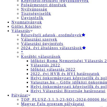
Képviselő-testületi jegyzőkönyvek
Polgármesteri döntések
Nyilvánosság
Tisztségviselők
Ügyintézők
Nyomtatványok
Göllei Közlöny
Választás
Részvételi adatok, eredmények
Választási szervek
Választási ügyintézés
2024. évi általános választások
*
Korábbi választások
Időközi Roma Nemzetiségi Választás 
Választás 2022
Időközi választás 2022
2022. évi HVB és HVI határozatok
Helyi önkormányzati képviselők és pol
Valasztas.hu – Gölle időközi önkormány
Helyi önkormányzati képviselők és pol
Helyi Választási Bizottság határozatai
Pályázat
TOP_PLUSZ-3.1.3-23-SO1-2024-00006 Hely
Magyar Falu program pályázatai