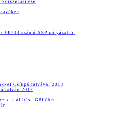
 korszerűsítése
örnyékén
-00733 számú ASP pályázatról
ünkkel Csíkpálfalvával 2018
pálfalván 2017
enc kiállítása Göllében
vár