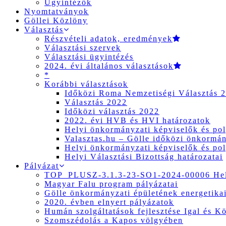
Ügyintézők
Nyomtatványok
Göllei Közlöny
Választás
Részvételi adatok, eredmények
Választási szervek
Választási ügyintézés
2024. évi általános választások
*
Korábbi választások
Időközi Roma Nemzetiségi Választás 
Választás 2022
Időközi választás 2022
2022. évi HVB és HVI határozatok
Helyi önkormányzati képviselők és pol
Valasztas.hu – Gölle időközi önkormány
Helyi önkormányzati képviselők és pol
Helyi Választási Bizottság határozatai
Pályázat
TOP_PLUSZ-3.1.3-23-SO1-2024-00006 Hely
Magyar Falu program pályázatai
Gölle önkormányzati épületének energetikai
2020. évben elnyert pályázatok
Humán szolgáltatások fejlesztése Igal és K
Szomszédolás a Kapos völgyében