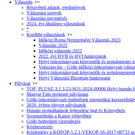
Választás
Részvételi adatok, eredmények
Választási szervek
Választási ügyintézés
2024. évi általános választások
*
Korábbi választások
Időközi Roma Nemzetiségi Választás 2023
Választás 2022
Időközi választás 2022
2022. évi HVB és HVI határozatok
Helyi önkormányzati képviselők és polgármester i
Valasztas.hu – Gölle időközi önkormányzati választá
Helyi önkormányzati képviselők és polgármesterek
Helyi Választási Bizottság határozatai
Pályázat
TOP_PLUSZ-3.1.3-23-SO1-2024-00006 Helyi humán fej
Magyar Falu program pályázatai
Gölle önkormányzati épületének energetikai korszerűsíté
2020. évben elnyert pályázatok
Humán szolgáltatások fejlesztése Igal és Környékén
Szomszédolás a Kapos völgyében
Gölle belterületi vízrendezés
Közbeszerzés
Közlemény a KÖFOP-1.2.1-VEKOP-16-2017-00733 szá