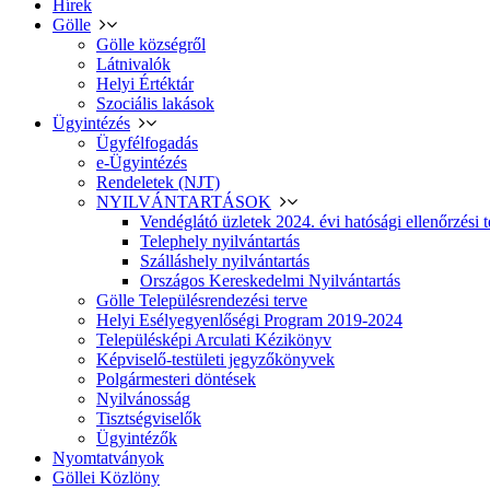
Hírek
Gölle
Gölle községről
Látnivalók
Helyi Értéktár
Szociális lakások
Ügyintézés
Ügyfélfogadás
e-Ügyintézés
Rendeletek (NJT)
NYILVÁNTARTÁSOK
Vendéglátó üzletek 2024. évi hatósági ellenőrzési t
Telephely nyilvántartás
Szálláshely nyilvántartás
Országos Kereskedelmi Nyilvántartás
Gölle Településrendezési terve
Helyi Esélyegyenlőségi Program 2019-2024
Településképi Arculati Kézikönyv
Képviselő-testületi jegyzőkönyvek
Polgármesteri döntések
Nyilvánosság
Tisztségviselők
Ügyintézők
Nyomtatványok
Göllei Közlöny