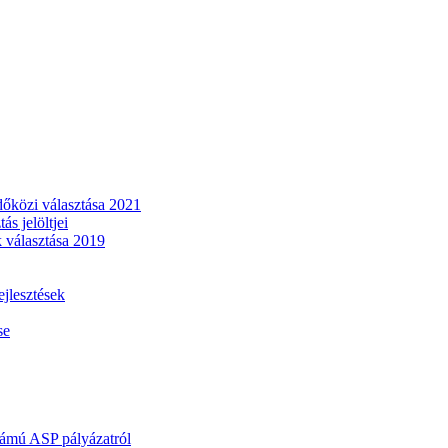
dőközi választása 2021
s jelöltjei
 választása 2019
lesztések
se
mú ASP pályázatról