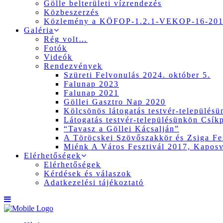
Gölle belterületi vízrendezés
Közbeszerzés
Közlemény a KÖFOP-1.2.1-VEKOP-16-2017
Galéria
Rég volt…
Fotók
Videók
Rendezvények
Szüreti Felvonulás 2024. október 5.
Falunap 2023
Falunap 2021
Göllei Gasztro Nap 2020
Kölcsönös látogatás testvér-település
Látogatás testvér-településünkön Csík
“Tavasz a Göllei Kácsalján”
A Töröcskei Szövőszakkör és Zsiga Fer
Miénk A Város Fesztivál 2017, Kapos
Elérhetőségek
Elérhetőségek
Kérdések és válaszok
Adatkezelési tájékoztató