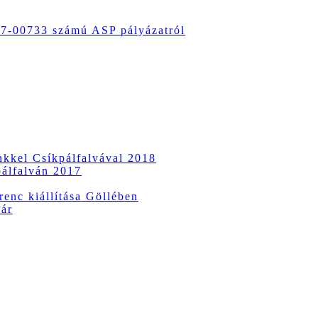
-00733 számú ASP pályázatról
ünkkel Csíkpálfalvával 2018
pálfalván 2017
enc kiállítása Göllében
vár