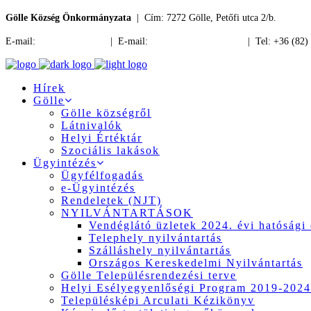
Gölle Község Önkormányzata
| Cím: 7272 Gölle, Petőfi utca 2/b.
E-mail:
jegyzo@golle.hu
| E-mail:
polgarmester@golle.hu
| Tel: +36 (82)
Hírek
Gölle
Gölle községről
Látnivalók
Helyi Értéktár
Szociális lakások
Ügyintézés
Ügyfélfogadás
e-Ügyintézés
Rendeletek (NJT)
NYILVÁNTARTÁSOK
Vendéglátó üzletek 2024. évi hatósági 
Telephely nyilvántartás
Szálláshely nyilvántartás
Országos Kereskedelmi Nyilvántartás
Gölle Településrendezési terve
Helyi Esélyegyenlőségi Program 2019-2024
Településképi Arculati Kézikönyv