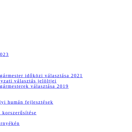
2023
gármester időközi választása 2021
zati választás jelöltjei
gármesterek választása 2019
i humán fejlesztések
 korszerűsítése
örnyékén