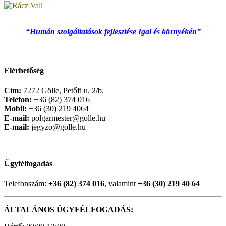
“Humán szolgáltatások fejlesztése Igal és környékén”
Elérhetőség
Cím:
7272 Gölle, Petőfi u. 2/b.
Telefon:
+36 (82) 374 016
Mobil:
+36 (30) 219 4064
E-mail:
polgarmester@golle.hu
E-mail:
jegyzo@golle.hu
Ügyfélfogadás
Telefonszám:
+36 (82) 374 016
, valamint
+36 (30) 219 40 64
ÁLTALÁNOS ÜGYFÉLFOGADÁS: