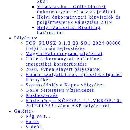
2021
Valasztas.hu – Gölle időközi
önkormányzati választás jelöltjei
Helyi önkormányzati képviselők és
polgármesterek választása 2019
Helyi Választási Bizottság
határozatai
Pályázat
TOP_PLUSZ-3.1.3-23-SO1-2024-00006
Helyi humán fejlesztések
Magyar Falu program pályázatai
Gölle önkormányzati épületének
energetikai korszerűsítése
2020. évben elnyert pályázatok
Humán szolgáltatások fejlesztése Igal és
Környékén
Szomszédolás a Kapos völgyében
Gölle belterületi vízrendezés
Közbeszerzés
Közlemény a KÖFOP-1.2.1-VEKOP-16-
2017-00733 számú ASP pályázatról
Galéria
Rég volt…
Fotók
Videók