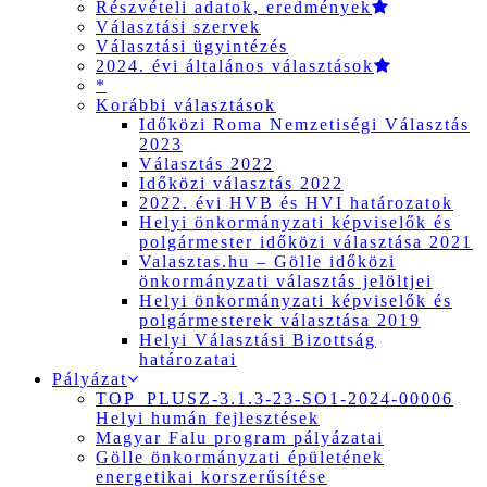
Részvételi adatok, eredmények
Választási szervek
Választási ügyintézés
2024. évi általános választások
*
Korábbi választások
Időközi Roma Nemzetiségi Választás
2023
Választás 2022
Időközi választás 2022
2022. évi HVB és HVI határozatok
Helyi önkormányzati képviselők és
polgármester időközi választása 2021
Valasztas.hu – Gölle időközi
önkormányzati választás jelöltjei
Helyi önkormányzati képviselők és
polgármesterek választása 2019
Helyi Választási Bizottság
határozatai
Pályázat
TOP_PLUSZ-3.1.3-23-SO1-2024-00006
Helyi humán fejlesztések
Magyar Falu program pályázatai
Gölle önkormányzati épületének
energetikai korszerűsítése