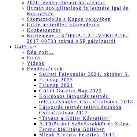
2020. évben elnyert pályázatok
Humán szolgáltatások fejlesztése Igal és
Környékén
Szomszédolás a Kapos völgyében
Gölle belterületi vízrendezés
Közbeszerzés
Közlemény a KÖFOP-1.2.1-VEKOP-16-
2017-00733 számú ASP pályázatról
Galéria
Rég volt…
Fotók
Videók
Rendezvények
Szüreti Felvonulás 2024. október 5.
Falunap 2023
Falunap 2021
Göllei Gasztro Nap 2020
Kölcsönös látogatás testvér-
településünkkel Csíkpálfalvával 2018
Látogatás testvér-településünkön
Csíkpálfalván 2017
“Tavasz a Göllei Kácsalján”
A Töröcskei Szövőszakkör és Zsiga
Ferenc kiállítása Göllében
Miénk A Város Fesztivál 2017,