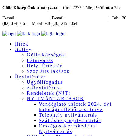
Gölle Község Önkormányzata
| Cím: 7272 Gölle, Petőfi utca 2/b.
E-mail:
jegyzo@golle.hu
| E-mail:
polgarmester@golle.hu
| Tel: +36
(82) 374 016 | Mobil: +36 (30) 219 4064
Hírek
Gölle
Gölle községről
Látnivalók
Helyi Értéktár
Szociális lakások
Ügyintézés
Ügyfélfogadás
e-Ügyintézés
Rendeletek (NJT)
NYILVÁNTARTÁSOK
Vendéglátó üzletek 2024. évi
hatósági ellenőrzési terve
Telephely nyilvántartás
Szálláshely nyilvántartás
Országos Kereskedelmi
Nyilvántartás