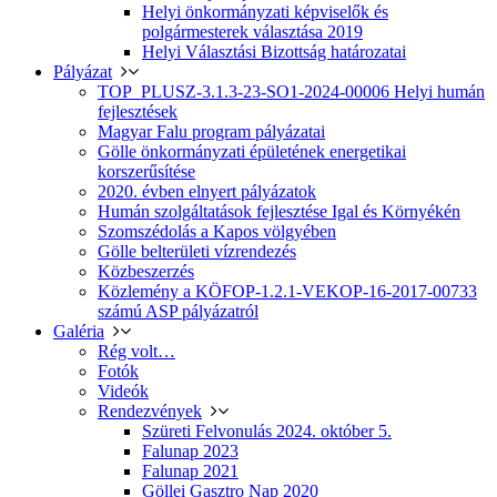
Helyi önkormányzati képviselők és
polgármesterek választása 2019
Helyi Választási Bizottság határozatai
Pályázat
TOP_PLUSZ-3.1.3-23-SO1-2024-00006 Helyi humán
fejlesztések
Magyar Falu program pályázatai
Gölle önkormányzati épületének energetikai
korszerűsítése
2020. évben elnyert pályázatok
Humán szolgáltatások fejlesztése Igal és Környékén
Szomszédolás a Kapos völgyében
Gölle belterületi vízrendezés
Közbeszerzés
Közlemény a KÖFOP-1.2.1-VEKOP-16-2017-00733
számú ASP pályázatról
Galéria
Rég volt…
Fotók
Videók
Rendezvények
Szüreti Felvonulás 2024. október 5.
Falunap 2023
Falunap 2021
Göllei Gasztro Nap 2020