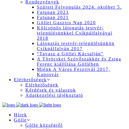
Rendezvények
Szüreti Felvonulás 2024. október 5.
Falunap 2023
Falunap 2021
Göllei Gasztro Nap 2020
Kölcsönös látogatás testvér-
településünkkel Csíkpálfalvával
2018
Látogatás testvér-településünkön
Csíkpálfalván 2017
“Tavasz a Göllei Kácsalján”
A Töröcskei Szövőszakkör és Zsiga
Ferenc kiállítása Göllében
Miénk A Város Fesztivál 2017,
Kaposvár
Elérhetőségek
Elérhetőségek
Kérdések és válaszok
Adatkezelési tájékoztató
Hírek
Gölle
Gölle községről