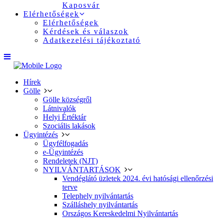
Kaposvár
Elérhetőségek
Elérhetőségek
Kérdések és válaszok
Adatkezelési tájékoztató
Hírek
Gölle
Gölle községről
Látnivalók
Helyi Értéktár
Szociális lakások
Ügyintézés
Ügyfélfogadás
e-Ügyintézés
Rendeletek (NJT)
NYILVÁNTARTÁSOK
Vendéglátó üzletek 2024. évi hatósági ellenőrzési
terve
Telephely nyilvántartás
Szálláshely nyilvántartás
Országos Kereskedelmi Nyilvántartás