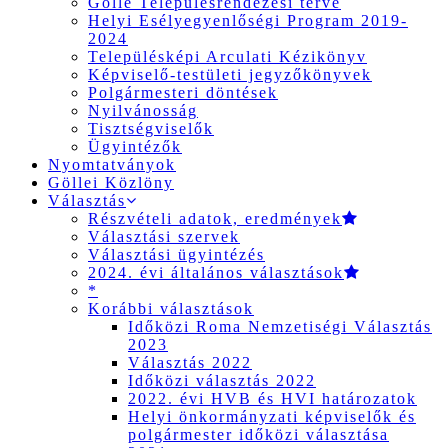
Gölle Településrendezési terve
Helyi Esélyegyenlőségi Program 2019-
2024
Településképi Arculati Kézikönyv
Képviselő-testületi jegyzőkönyvek
Polgármesteri döntések
Nyilvánosság
Tisztségviselők
Ügyintézők
Nyomtatványok
Göllei Közlöny
Választás
Részvételi adatok, eredmények
Választási szervek
Választási ügyintézés
2024. évi általános választások
*
Korábbi választások
Időközi Roma Nemzetiségi Választás
2023
Választás 2022
Időközi választás 2022
2022. évi HVB és HVI határozatok
Helyi önkormányzati képviselők és
polgármester időközi választása