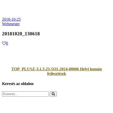
2018-10-25
Webmester
20181020_130618
0
TOP_PLUSZ-3.1.3-23-SO1-2024-00006 Helyi humán
fejlesztések
Keresés az oldalon
Search
for: