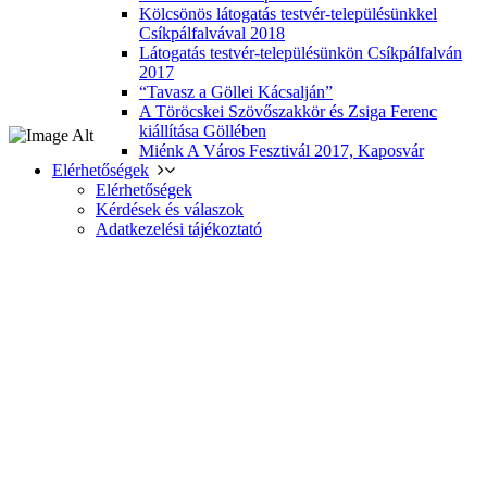
Kölcsönös látogatás testvér-településünkkel
Csíkpálfalvával 2018
Látogatás testvér-településünkön Csíkpálfalván
2017
“Tavasz a Göllei Kácsalján”
A Töröcskei Szövőszakkör és Zsiga Ferenc
kiállítása Göllében
Miénk A Város Fesztivál 2017, Kaposvár
Elérhetőségek
Elérhetőségek
Kérdések és válaszok
Adatkezelési tájékoztató