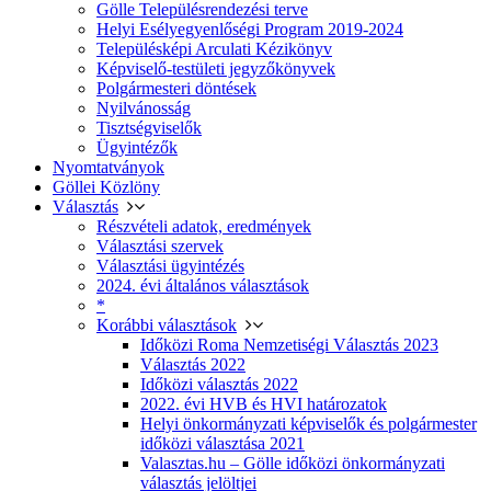
Gölle Településrendezési terve
Helyi Esélyegyenlőségi Program 2019-2024
Településképi Arculati Kézikönyv
Képviselő-testületi jegyzőkönyvek
Polgármesteri döntések
Nyilvánosság
Tisztségviselők
Ügyintézők
Nyomtatványok
Göllei Közlöny
Választás
Részvételi adatok, eredmények
Választási szervek
Választási ügyintézés
2024. évi általános választások
*
Korábbi választások
Időközi Roma Nemzetiségi Választás 2023
Választás 2022
Időközi választás 2022
2022. évi HVB és HVI határozatok
Helyi önkormányzati képviselők és polgármester
időközi választása 2021
Valasztas.hu – Gölle időközi önkormányzati
választás jelöltjei