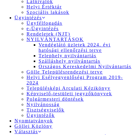
Látnivalók
Helyi Értéktár
Szociális lakások
Ügyintézés
Ügyfélfogadás
e-Ügyintézés
Rendeletek (NJT)
NYILVÁNTARTÁSOK
Vendéglátó üzletek 2024. évi
hatósági ellenőrzési terve
Telephely nyilvántartás
Szálláshely nyilvántartás
Országos Kereskedelmi Nyilvántartás
Gölle Településrendezési terve
Helyi Esélyegyenlőségi Program 2019-
2024
Településképi Arculati Kézikönyv
Képviselő-testületi jegyzőkönyvek
Polgármesteri döntések
Nyilvánosság
Tisztségviselők
Ügyintézők
Nyomtatványok
Göllei Közlöny
Választás