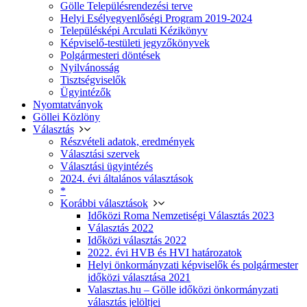
Gölle Településrendezési terve
Helyi Esélyegyenlőségi Program 2019-2024
Településképi Arculati Kézikönyv
Képviselő-testületi jegyzőkönyvek
Polgármesteri döntések
Nyilvánosság
Tisztségviselők
Ügyintézők
Nyomtatványok
Göllei Közlöny
Választás
Részvételi adatok, eredmények
Választási szervek
Választási ügyintézés
2024. évi általános választások
*
Korábbi választások
Időközi Roma Nemzetiségi Választás 2023
Választás 2022
Időközi választás 2022
2022. évi HVB és HVI határozatok
Helyi önkormányzati képviselők és polgármester
időközi választása 2021
Valasztas.hu – Gölle időközi önkormányzati
választás jelöltjei