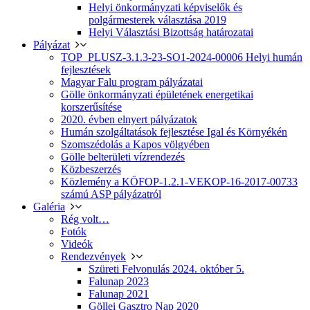
Helyi önkormányzati képviselők és
polgármesterek választása 2019
Helyi Választási Bizottság határozatai
Pályázat
TOP_PLUSZ-3.1.3-23-SO1-2024-00006 Helyi humán
fejlesztések
Magyar Falu program pályázatai
Gölle önkormányzati épületének energetikai
korszerűsítése
2020. évben elnyert pályázatok
Humán szolgáltatások fejlesztése Igal és Környékén
Szomszédolás a Kapos völgyében
Gölle belterületi vízrendezés
Közbeszerzés
Közlemény a KÖFOP-1.2.1-VEKOP-16-2017-00733
számú ASP pályázatról
Galéria
Rég volt…
Fotók
Videók
Rendezvények
Szüreti Felvonulás 2024. október 5.
Falunap 2023
Falunap 2021
Göllei Gasztro Nap 2020