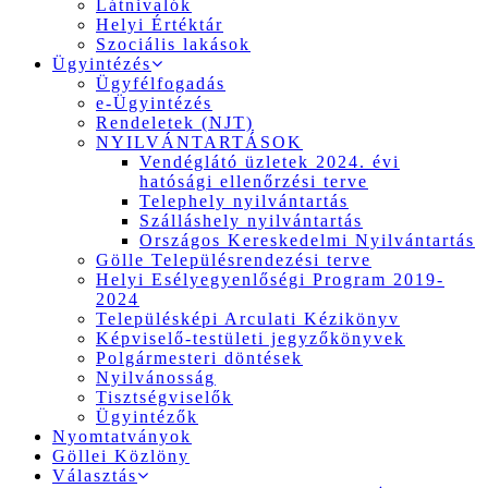
Látnivalók
Helyi Értéktár
Szociális lakások
Ügyintézés
Ügyfélfogadás
e-Ügyintézés
Rendeletek (NJT)
NYILVÁNTARTÁSOK
Vendéglátó üzletek 2024. évi
hatósági ellenőrzési terve
Telephely nyilvántartás
Szálláshely nyilvántartás
Országos Kereskedelmi Nyilvántartás
Gölle Településrendezési terve
Helyi Esélyegyenlőségi Program 2019-
2024
Településképi Arculati Kézikönyv
Képviselő-testületi jegyzőkönyvek
Polgármesteri döntések
Nyilvánosság
Tisztségviselők
Ügyintézők
Nyomtatványok
Göllei Közlöny
Választás