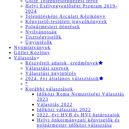
Gölle Településrendezési terve
Helyi Esélyegyenlőségi Program 2019-
2024
Településképi Arculati Kézikönyv
Képviselő-testületi jegyzőkönyvek
Polgármesteri döntések
Nyilvánosság
Tisztségviselők
Ügyintézők
Nyomtatványok
Göllei Közlöny
Választás
Részvételi adatok, eredmények
Választási szervek
Választási ügyintézés
2024. évi általános választások
*
Korábbi választások
Időközi Roma Nemzetiségi Választás
2023
Választás 2022
Időközi választás 2022
2022. évi HVB és HVI határozatok
Helyi önkormányzati képviselők és
polgármester időközi választása