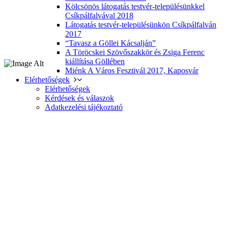
Kölcsönös látogatás testvér-településünkkel
Csíkpálfalvával 2018
Látogatás testvér-településünkön Csíkpálfalván
2017
“Tavasz a Göllei Kácsalján”
A Töröcskei Szövőszakkör és Zsiga Ferenc
kiállítása Göllében
Miénk A Város Fesztivál 2017, Kaposvár
Elérhetőségek
Elérhetőségek
Kérdések és válaszok
Adatkezelési tájékoztató