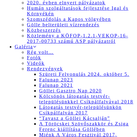
2020. évben elnyert pályázatok
Humán szolgáltatások fejlesztése Igal és
Környékén
Szomszédolás a Kapos völgyében
Gölle belterületi vízrendezés
Közbeszerzés
Közlemény a KÖFOP-1.2.1-VEKOP-16-
2017-00733 számú ASP pályázatról
Galéria
Rég volt…
Fotók
Videók
Rendezvények
Szüreti Felvonulás 2024. október 5.
Falunap 2023
Falunap 2021
Göllei Gasztro Nap 2020
Kölcsönös látogatás testvér-
településünkkel Csíkpálfalvával 2018
Látogatás testvér-településünkön
Csíkpálfalván 2017
“Tavasz a Göllei Kácsalján”
A Töröcskei Szövőszakkör és Zsiga
Ferenc kiállítása Göllében
Miénk A Város Fesztivál 2017,