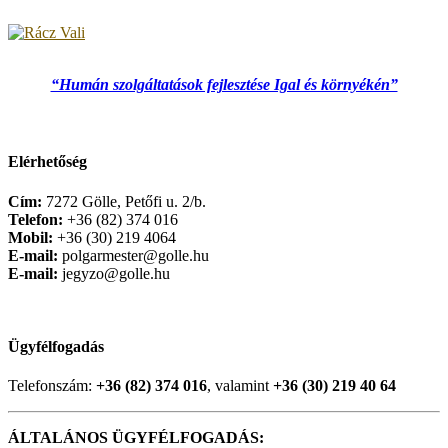
“Humán szolgáltatások fejlesztése Igal és környékén”
Elérhetőség
Cím:
7272 Gölle, Petőfi u. 2/b.
Telefon:
+36 (82) 374 016
Mobil:
+36 (30) 219 4064
E-mail:
polgarmester@golle.hu
E-mail:
jegyzo@golle.hu
Ügyfélfogadás
Telefonszám:
+36 (82) 374 016
, valamint
+36 (30) 219 40 64
ÁLTALÁNOS ÜGYFÉLFOGADÁS: