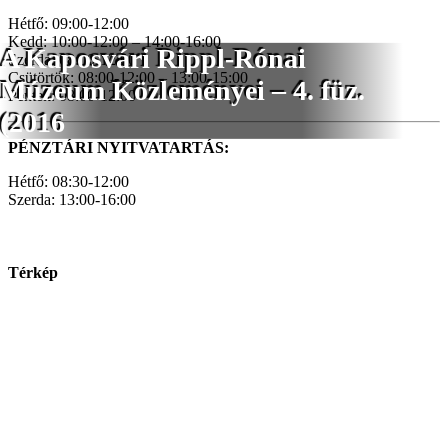
Hétfő: 09:00-12:00
Kedd: 10:00-12:00 – 14:00-16:00
A Kaposvári Rippl-Rónai
Szerda: 08:00-12:00
Csütörtök: 08:00-12:00 – 13:00-15:00
Múzeum Közleményei – 4. füz.
Péntek: 08:00-12:00
(2016
PÉNZTÁRI NYITVATARTÁS:
Hétfő: 08:30-12:00
Szerda: 13:00-16:00
Térkép