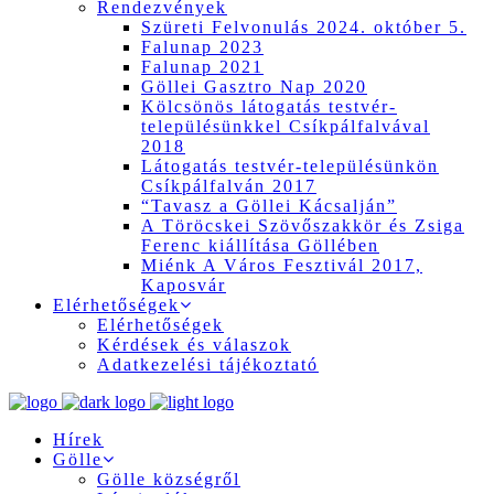
Rendezvények
Szüreti Felvonulás 2024. október 5.
Falunap 2023
Falunap 2021
Göllei Gasztro Nap 2020
Kölcsönös látogatás testvér-
településünkkel Csíkpálfalvával
2018
Látogatás testvér-településünkön
Csíkpálfalván 2017
“Tavasz a Göllei Kácsalján”
A Töröcskei Szövőszakkör és Zsiga
Ferenc kiállítása Göllében
Miénk A Város Fesztivál 2017,
Kaposvár
Elérhetőségek
Elérhetőségek
Kérdések és válaszok
Adatkezelési tájékoztató
Hírek
Gölle
Gölle községről