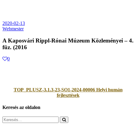
2020-02-13
Webmester
A Kaposvári Rippl-Rónai Múzeum Közleményei – 4.
füz. (2016
0
TOP_PLUSZ-3.1.3-23-SO1-2024-00006 Helyi humán
fejlesztések
Keresés az oldalon
Search
for: