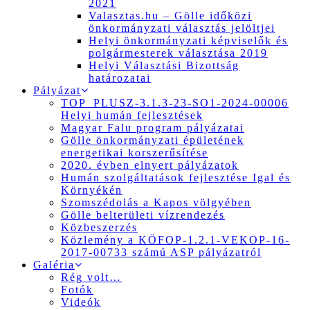
2021
Valasztas.hu – Gölle időközi
önkormányzati választás jelöltjei
Helyi önkormányzati képviselők és
polgármesterek választása 2019
Helyi Választási Bizottság
határozatai
Pályázat
TOP_PLUSZ-3.1.3-23-SO1-2024-00006
Helyi humán fejlesztések
Magyar Falu program pályázatai
Gölle önkormányzati épületének
energetikai korszerűsítése
2020. évben elnyert pályázatok
Humán szolgáltatások fejlesztése Igal és
Környékén
Szomszédolás a Kapos völgyében
Gölle belterületi vízrendezés
Közbeszerzés
Közlemény a KÖFOP-1.2.1-VEKOP-16-
2017-00733 számú ASP pályázatról
Galéria
Rég volt…
Fotók
Videók