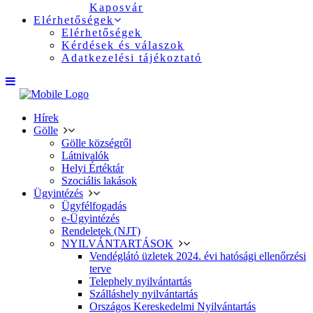
Kaposvár
Elérhetőségek
Elérhetőségek
Kérdések és válaszok
Adatkezelési tájékoztató
Hírek
Gölle
Gölle községről
Látnivalók
Helyi Értéktár
Szociális lakások
Ügyintézés
Ügyfélfogadás
e-Ügyintézés
Rendeletek (NJT)
NYILVÁNTARTÁSOK
Vendéglátó üzletek 2024. évi hatósági ellenőrzési
terve
Telephely nyilvántartás
Szálláshely nyilvántartás
Országos Kereskedelmi Nyilvántartás