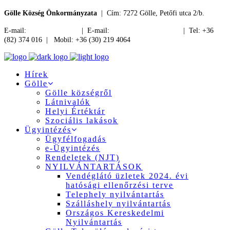
Gölle Község Önkormányzata
| Cím: 7272 Gölle, Petőfi utca 2/b.
E-mail:
jegyzo@golle.hu
| E-mail:
polgarmester@golle.hu
| Tel: +36
(82) 374 016 | Mobil: +36 (30) 219 4064
Hírek
Gölle
Gölle községről
Látnivalók
Helyi Értéktár
Szociális lakások
Ügyintézés
Ügyfélfogadás
e-Ügyintézés
Rendeletek (NJT)
NYILVÁNTARTÁSOK
Vendéglátó üzletek 2024. évi
hatósági ellenőrzési terve
Telephely nyilvántartás
Szálláshely nyilvántartás
Országos Kereskedelmi
Nyilvántartás