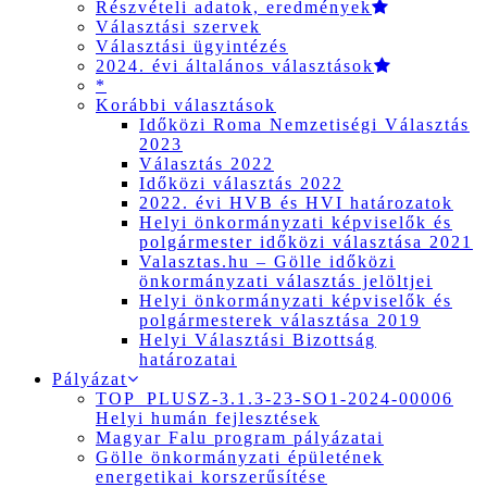
Részvételi adatok, eredmények
Választási szervek
Választási ügyintézés
2024. évi általános választások
*
Korábbi választások
Időközi Roma Nemzetiségi Választás
2023
Választás 2022
Időközi választás 2022
2022. évi HVB és HVI határozatok
Helyi önkormányzati képviselők és
polgármester időközi választása 2021
Valasztas.hu – Gölle időközi
önkormányzati választás jelöltjei
Helyi önkormányzati képviselők és
polgármesterek választása 2019
Helyi Választási Bizottság
határozatai
Pályázat
TOP_PLUSZ-3.1.3-23-SO1-2024-00006
Helyi humán fejlesztések
Magyar Falu program pályázatai
Gölle önkormányzati épületének
energetikai korszerűsítése