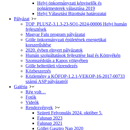
Helyi önkormányzati képviselők és
polgármesterek választása 2019
Helyi Választási Bizottság határozatai
Pályázat
TOP_PLUSZ-3.1.3-23-SO1-2024-00006 Helyi humán
fejlesztések
Magyar Falu program pályázatai
Gölle önkormányzati épületének energetikai
korszerűsítése
2020. évben elnyert pályázatok
Humán szolgáltatások fejlesztése Igal és Környékén
Szomszédolás a Kapos völgyében
Gölle belterületi vízrendezés
Közbeszerzés
Közlemény a KÖFOP-1.2.1-VEKOP-16-2017-00733
számú ASP pályázatról
Galéria
Rég volt…
Fotók
Videók
Rendezvények
Szüreti Felvonulás 2024. október 5.
Falunap 2023
Falunap 2021
Göllei Gasztro Nap 2020