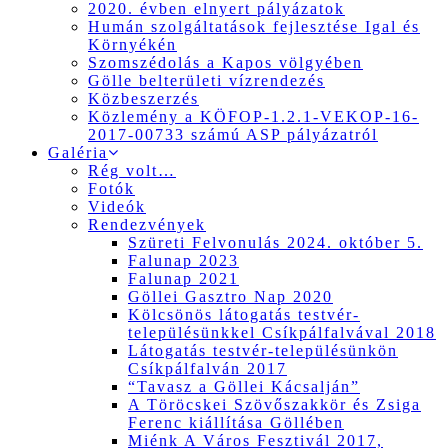
2020. évben elnyert pályázatok
Humán szolgáltatások fejlesztése Igal és
Környékén
Szomszédolás a Kapos völgyében
Gölle belterületi vízrendezés
Közbeszerzés
Közlemény a KÖFOP-1.2.1-VEKOP-16-
2017-00733 számú ASP pályázatról
Galéria
Rég volt…
Fotók
Videók
Rendezvények
Szüreti Felvonulás 2024. október 5.
Falunap 2023
Falunap 2021
Göllei Gasztro Nap 2020
Kölcsönös látogatás testvér-
településünkkel Csíkpálfalvával 2018
Látogatás testvér-településünkön
Csíkpálfalván 2017
“Tavasz a Göllei Kácsalján”
A Töröcskei Szövőszakkör és Zsiga
Ferenc kiállítása Göllében
Miénk A Város Fesztivál 2017,