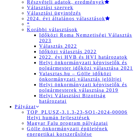
Részvételi adatok, eredmények
Választási szervek
Választási ügyintézés
2024. évi általános választások
*
Korábbi választások
Időközi Roma Nemzetiségi Választás
2023
Választás 2022
Időközi választás 2022
2022. évi HVB és HVI határozatok
Helyi önkormányzati képviselők és
polgármester időközi választása 2021
Valasztas.hu – Gölle időközi
önkormányzati választás jelöltjei
Helyi önkormányzati képviselők és
polgármesterek választása 2019
Helyi Választási Bizottság
határozatai
Pályázat
TOP_PLUSZ-3.1.3-23-SO1-2024-00006
Helyi humán fejlesztések
Magyar Falu program pályázatai
Gölle önkormányzati épületének
energetikai korszerűsítése