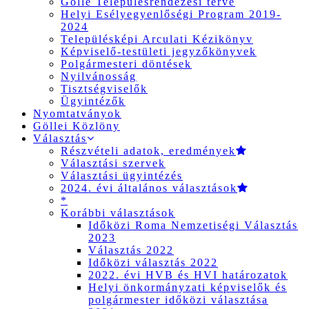
Gölle Településrendezési terve
Helyi Esélyegyenlőségi Program 2019-
2024
Településképi Arculati Kézikönyv
Képviselő-testületi jegyzőkönyvek
Polgármesteri döntések
Nyilvánosság
Tisztségviselők
Ügyintézők
Nyomtatványok
Göllei Közlöny
Választás
Részvételi adatok, eredmények
Választási szervek
Választási ügyintézés
2024. évi általános választások
*
Korábbi választások
Időközi Roma Nemzetiségi Választás
2023
Választás 2022
Időközi választás 2022
2022. évi HVB és HVI határozatok
Helyi önkormányzati képviselők és
polgármester időközi választása