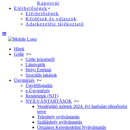
Kaposvár
Elérhetőségek
Elérhetőségek
Kérdések és válaszok
Adatkezelési tájékoztató
Hírek
Gölle
Gölle községről
Látnivalók
Helyi Értéktár
Szociális lakások
Ügyintézés
Ügyfélfogadás
e-Ügyintézés
Rendeletek (NJT)
NYILVÁNTARTÁSOK
Vendéglátó üzletek 2024. évi hatósági ellenőrzési
terve
Telephely nyilvántartás
Szálláshely nyilvántartás
Országos Kereskedelmi Nyilvántartás