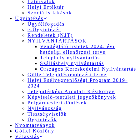
Látnivalók
Helyi Értéktár
Szociális lakások
Ügyintézés
Ügyfélfogadás
e-Ügyintézés
Rendeletek (NJT)
NYILVÁNTARTÁSOK
Vendéglátó üzletek 2024. évi
hatósági ellenőrzési terve
Telephely nyilvántartás
Szálláshely nyilvántartás
Országos Kereskedelmi Nyilvántartás
Gölle Településrendezési terve
Helyi Esélyegyenlőségi Program 2019-
2024
Településképi Arculati Kézikönyv
Képviselő-testületi jegyzőkönyvek
Polgármesteri döntések
Nyilvánosság
Tisztségviselők
Ügyintézők
Nyomtatványok
Göllei Közlöny
Választás