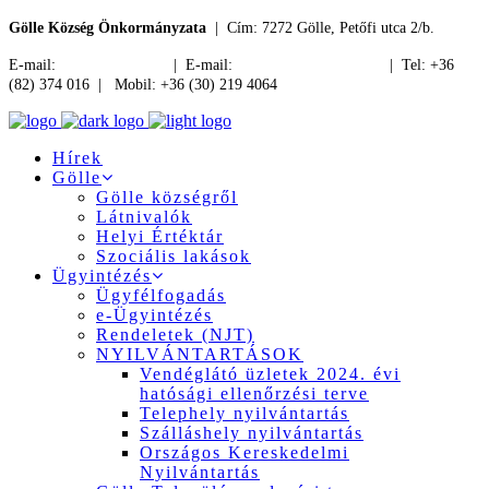
Gölle Község Önkormányzata
| Cím: 7272 Gölle, Petőfi utca 2/b.
E-mail:
jegyzo@golle.hu
| E-mail:
polgarmester@golle.hu
| Tel: +36
(82) 374 016 | Mobil: +36 (30) 219 4064
Hírek
Gölle
Gölle községről
Látnivalók
Helyi Értéktár
Szociális lakások
Ügyintézés
Ügyfélfogadás
e-Ügyintézés
Rendeletek (NJT)
NYILVÁNTARTÁSOK
Vendéglátó üzletek 2024. évi
hatósági ellenőrzési terve
Telephely nyilvántartás
Szálláshely nyilvántartás
Országos Kereskedelmi
Nyilvántartás