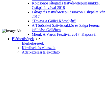
Kölcsönös látogatás testvér-településünkkel
Csíkpálfalvával 2018
Látogatás testvér-településünkön Csíkpálfalván
2017
“Tavasz a Göllei Kácsalján”
A Töröcskei Szövőszakkör és Zsiga Ferenc
kiállítása Göllében
Miénk A Város Fesztivál 2017, Kaposvár
Elérhetőségek
Elérhetőségek
Kérdések és válaszok
Adatkezelési tájékoztató