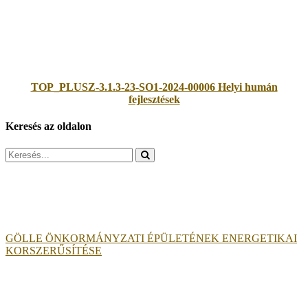
TOP_PLUSZ-3.1.3-23-SO1-2024-00006 Helyi humán
fejlesztések
Keresés az oldalon
Search
for:
GÖLLE ÖNKORMÁNYZATI ÉPÜLETÉNEK ENERGETIKAI
KORSZERŰSÍTÉSE