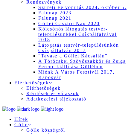
Rendezvények
Szüreti Felvonulás 2024. október 5.
Falunap 2023
Falunap 2021
Göllei Gasztro Nap 2020
Kölcsönös látogatás testvér-
településünkkel Csíkpálfalvával
2018
Látogatás testvér-településünkön
Csíkpálfalván 2017
“Tavasz a Göllei Kácsalján”
A Töröcskei Szövőszakkör és Zsiga
Ferenc kiállítása Göllében
Miénk A Város Fesztivál 2017,
Kaposvár
Elérhetőségek
Elérhetőségek
Kérdések és válaszok
Adatkezelési tájékoztató
Hírek
Gölle
Gölle községről