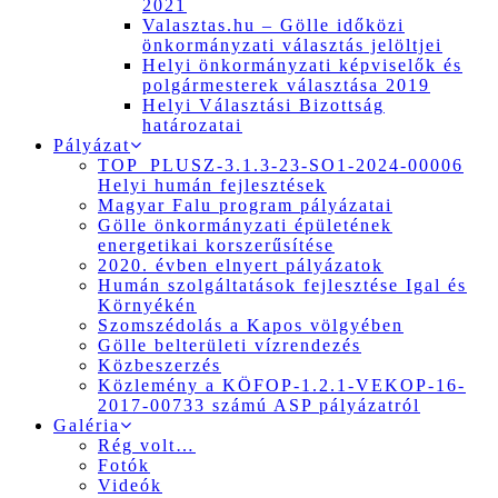
2021
Valasztas.hu – Gölle időközi
önkormányzati választás jelöltjei
Helyi önkormányzati képviselők és
polgármesterek választása 2019
Helyi Választási Bizottság
határozatai
Pályázat
TOP_PLUSZ-3.1.3-23-SO1-2024-00006
Helyi humán fejlesztések
Magyar Falu program pályázatai
Gölle önkormányzati épületének
energetikai korszerűsítése
2020. évben elnyert pályázatok
Humán szolgáltatások fejlesztése Igal és
Környékén
Szomszédolás a Kapos völgyében
Gölle belterületi vízrendezés
Közbeszerzés
Közlemény a KÖFOP-1.2.1-VEKOP-16-
2017-00733 számú ASP pályázatról
Galéria
Rég volt…
Fotók
Videók