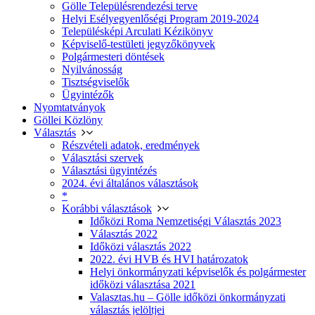
Gölle Településrendezési terve
Helyi Esélyegyenlőségi Program 2019-2024
Településképi Arculati Kézikönyv
Képviselő-testületi jegyzőkönyvek
Polgármesteri döntések
Nyilvánosság
Tisztségviselők
Ügyintézők
Nyomtatványok
Göllei Közlöny
Választás
Részvételi adatok, eredmények
Választási szervek
Választási ügyintézés
2024. évi általános választások
*
Korábbi választások
Időközi Roma Nemzetiségi Választás 2023
Választás 2022
Időközi választás 2022
2022. évi HVB és HVI határozatok
Helyi önkormányzati képviselők és polgármester
időközi választása 2021
Valasztas.hu – Gölle időközi önkormányzati
választás jelöltjei