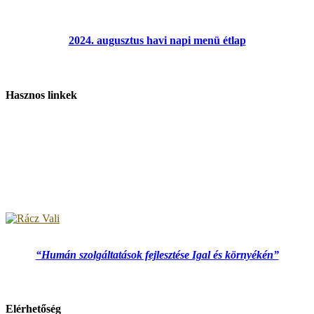
2024. augusztus havi napi menü étlap
Hasznos linkek
“Humán szolgáltatások fejlesztése Igal és környékén”
Elérhetőség