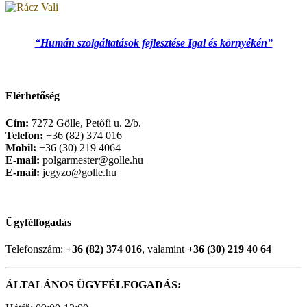
“Humán szolgáltatások fejlesztése Igal és környékén”
Elérhetőség
Cím:
7272 Gölle, Petőfi u. 2/b.
Telefon:
+36 (82) 374 016
Mobil:
+36 (30) 219 4064
E-mail:
polgarmester@golle.hu
E-mail:
jegyzo@golle.hu
Ügyfélfogadás
Telefonszám:
+36 (82) 374 016
, valamint
+36 (30) 219 40 64
ÁLTALÁNOS ÜGYFÉLFOGADÁS: