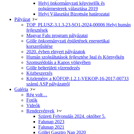
Helyi önkormányzati képviselők és
polgármesterek választása 2019
Helyi Választási Bizottság határozatai
Pályázat
TOP_PLUSZ-3.1.3-23-SO1-2024-00006 Helyi humán
fejlesztések
Magyar Falu program pályázatai
Gölle önkormányzati épületének energetikai
korszerűsítése
2020. évben elnyert pályázatok
Humán szolgáltatások fejlesztése Igal és Környékén
Szomszédolás a Kapos völgyében
Gölle belterületi vízrendezés
Közbeszerzés
Közlemény a KÖFOP-1.2.1-VEKOP-16-2017-00733
számú ASP pályázatról
Galéria
Rég volt…
Fotók
Videók
Rendezvények
Szüreti Felvonulás 2024. október 5.
Falunap 2023
Falunap 2021
Göllei Gasztro Nap 2020