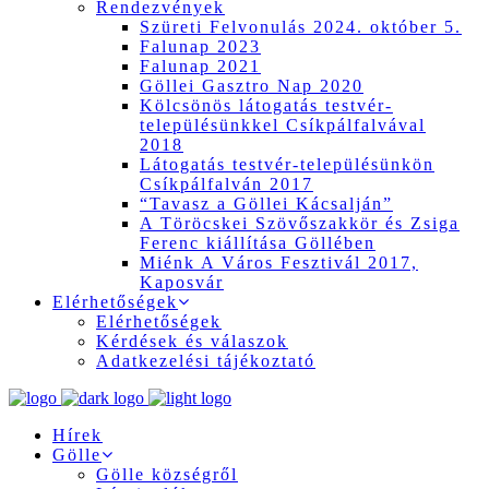
Rendezvények
Szüreti Felvonulás 2024. október 5.
Falunap 2023
Falunap 2021
Göllei Gasztro Nap 2020
Kölcsönös látogatás testvér-
településünkkel Csíkpálfalvával
2018
Látogatás testvér-településünkön
Csíkpálfalván 2017
“Tavasz a Göllei Kácsalján”
A Töröcskei Szövőszakkör és Zsiga
Ferenc kiállítása Göllében
Miénk A Város Fesztivál 2017,
Kaposvár
Elérhetőségek
Elérhetőségek
Kérdések és válaszok
Adatkezelési tájékoztató
Hírek
Gölle
Gölle községről