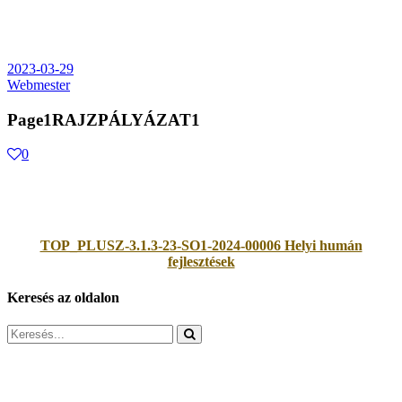
2023-03-29
Webmester
Page1RAJZPÁLYÁZAT1
0
TOP_PLUSZ-3.1.3-23-SO1-2024-00006 Helyi humán
fejlesztések
Keresés az oldalon
Search
for: