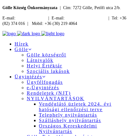
Gölle Község Önkormányzata
| Cím: 7272 Gölle, Petőfi utca 2/b.
E-mail:
jegyzo@golle.hu
| E-mail:
polgarmester@golle.hu
| Tel: +36
(82) 374 016 | Mobil: +36 (30) 219 4064
Hírek
Gölle
Gölle községről
Látnivalók
Helyi Értéktár
Szociális lakások
Ügyintézés
Ügyfélfogadás
e-Ügyintézés
Rendeletek (NJT)
NYILVÁNTARTÁSOK
Vendéglátó üzletek 2024. évi
hatósági ellenőrzési terve
Telephely nyilvántartás
Szálláshely nyilvántartás
Országos Kereskedelmi
Nyilvántartás