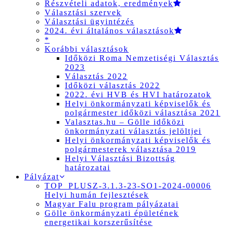
Részvételi adatok, eredmények
Választási szervek
Választási ügyintézés
2024. évi általános választások
*
Korábbi választások
Időközi Roma Nemzetiségi Választás
2023
Választás 2022
Időközi választás 2022
2022. évi HVB és HVI határozatok
Helyi önkormányzati képviselők és
polgármester időközi választása 2021
Valasztas.hu – Gölle időközi
önkormányzati választás jelöltjei
Helyi önkormányzati képviselők és
polgármesterek választása 2019
Helyi Választási Bizottság
határozatai
Pályázat
TOP_PLUSZ-3.1.3-23-SO1-2024-00006
Helyi humán fejlesztések
Magyar Falu program pályázatai
Gölle önkormányzati épületének
energetikai korszerűsítése