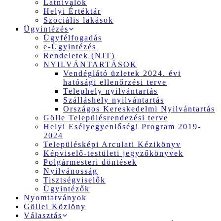
Látnivalók
Helyi Értéktár
Szociális lakások
Ügyintézés
Ügyfélfogadás
e-Ügyintézés
Rendeletek (NJT)
NYILVÁNTARTÁSOK
Vendéglátó üzletek 2024. évi
hatósági ellenőrzési terve
Telephely nyilvántartás
Szálláshely nyilvántartás
Országos Kereskedelmi Nyilvántartás
Gölle Településrendezési terve
Helyi Esélyegyenlőségi Program 2019-
2024
Településképi Arculati Kézikönyv
Képviselő-testületi jegyzőkönyvek
Polgármesteri döntések
Nyilvánosság
Tisztségviselők
Ügyintézők
Nyomtatványok
Göllei Közlöny
Választás