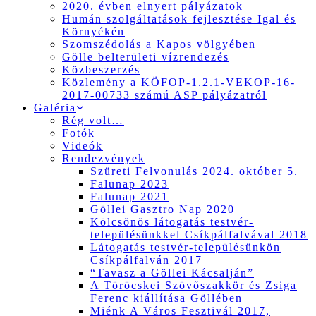
2020. évben elnyert pályázatok
Humán szolgáltatások fejlesztése Igal és
Környékén
Szomszédolás a Kapos völgyében
Gölle belterületi vízrendezés
Közbeszerzés
Közlemény a KÖFOP-1.2.1-VEKOP-16-
2017-00733 számú ASP pályázatról
Galéria
Rég volt…
Fotók
Videók
Rendezvények
Szüreti Felvonulás 2024. október 5.
Falunap 2023
Falunap 2021
Göllei Gasztro Nap 2020
Kölcsönös látogatás testvér-
településünkkel Csíkpálfalvával 2018
Látogatás testvér-településünkön
Csíkpálfalván 2017
“Tavasz a Göllei Kácsalján”
A Töröcskei Szövőszakkör és Zsiga
Ferenc kiállítása Göllében
Miénk A Város Fesztivál 2017,