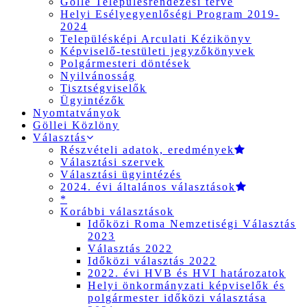
Gölle Településrendezési terve
Helyi Esélyegyenlőségi Program 2019-
2024
Településképi Arculati Kézikönyv
Képviselő-testületi jegyzőkönyvek
Polgármesteri döntések
Nyilvánosság
Tisztségviselők
Ügyintézők
Nyomtatványok
Göllei Közlöny
Választás
Részvételi adatok, eredmények
Választási szervek
Választási ügyintézés
2024. évi általános választások
*
Korábbi választások
Időközi Roma Nemzetiségi Választás
2023
Választás 2022
Időközi választás 2022
2022. évi HVB és HVI határozatok
Helyi önkormányzati képviselők és
polgármester időközi választása