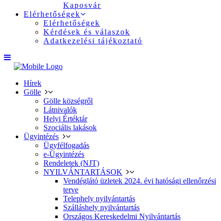
Kaposvár
Elérhetőségek
Elérhetőségek
Kérdések és válaszok
Adatkezelési tájékoztató
Hírek
Gölle
Gölle községről
Látnivalók
Helyi Értéktár
Szociális lakások
Ügyintézés
Ügyfélfogadás
e-Ügyintézés
Rendeletek (NJT)
NYILVÁNTARTÁSOK
Vendéglátó üzletek 2024. évi hatósági ellenőrzési
terve
Telephely nyilvántartás
Szálláshely nyilvántartás
Országos Kereskedelmi Nyilvántartás