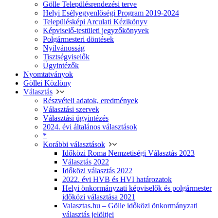
Gölle Településrendezési terve
Helyi Esélyegyenlőségi Program 2019-2024
Településképi Arculati Kézikönyv
Képviselő-testületi jegyzőkönyvek
Polgármesteri döntések
Nyilvánosság
Tisztségviselők
Ügyintézők
Nyomtatványok
Göllei Közlöny
Választás
Részvételi adatok, eredmények
Választási szervek
Választási ügyintézés
2024. évi általános választások
*
Korábbi választások
Időközi Roma Nemzetiségi Választás 2023
Választás 2022
Időközi választás 2022
2022. évi HVB és HVI határozatok
Helyi önkormányzati képviselők és polgármester
időközi választása 2021
Valasztas.hu – Gölle időközi önkormányzati
választás jelöltjei