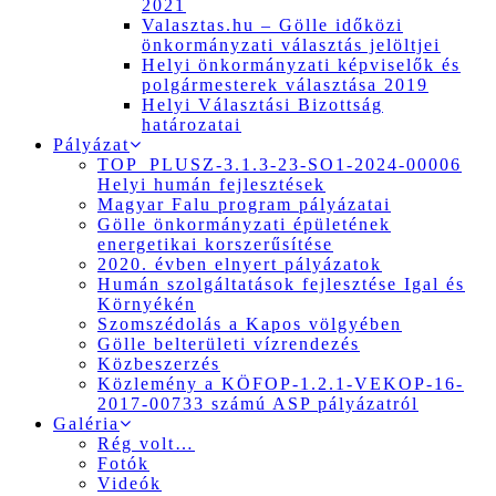
2021
Valasztas.hu – Gölle időközi
önkormányzati választás jelöltjei
Helyi önkormányzati képviselők és
polgármesterek választása 2019
Helyi Választási Bizottság
határozatai
Pályázat
TOP_PLUSZ-3.1.3-23-SO1-2024-00006
Helyi humán fejlesztések
Magyar Falu program pályázatai
Gölle önkormányzati épületének
energetikai korszerűsítése
2020. évben elnyert pályázatok
Humán szolgáltatások fejlesztése Igal és
Környékén
Szomszédolás a Kapos völgyében
Gölle belterületi vízrendezés
Közbeszerzés
Közlemény a KÖFOP-1.2.1-VEKOP-16-
2017-00733 számú ASP pályázatról
Galéria
Rég volt…
Fotók
Videók