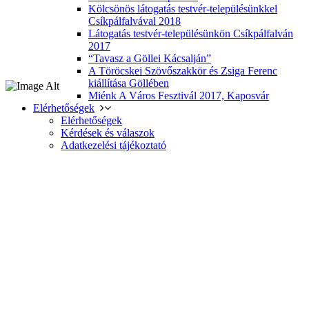
Kölcsönös látogatás testvér-településünkkel
Csíkpálfalvával 2018
Látogatás testvér-településünkön Csíkpálfalván
2017
“Tavasz a Göllei Kácsalján”
A Töröcskei Szövőszakkör és Zsiga Ferenc
kiállítása Göllében
Miénk A Város Fesztivál 2017, Kaposvár
Elérhetőségek
Elérhetőségek
Kérdések és válaszok
Adatkezelési tájékoztató