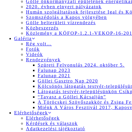
Gölle önkormányzati épületének energetikai
2020. évben elnyert pályázatok
Humán szolgáltatások fejlesztése Igal és K
Szomszédolás a Kapos völgyében
Gölle belterületi vízrendezés
Közbeszerzés
Közlemény a KÖFOP-1.2.1-VEKOP-16-2017
Galéria
Rég volt…
Fotók
Videók
Rendezvények
Szüreti Felvonulás 2024. október 5.
Falunap 2023
Falunap 2021
Göllei Gasztro Nap 2020
Kölcsönös látogatás testvér-település
Látogatás testvér-településünkön Csík
“Tavasz a Göllei Kácsalján”
A Töröcskei Szövőszakkör és Zsiga Fer
Miénk A Város Fesztivál 2017, Kapos
Elérhetőségek
Elérhetőségek
Kérdések és válaszok
Adatkezelési tájékoztató