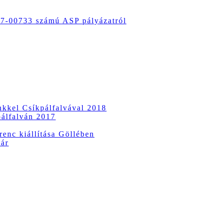
-00733 számú ASP pályázatról
ünkkel Csíkpálfalvával 2018
pálfalván 2017
enc kiállítása Göllében
vár