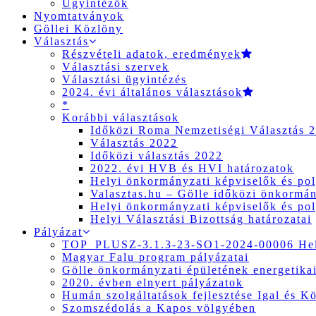
Ügyintézők
Nyomtatványok
Göllei Közlöny
Választás
Részvételi adatok, eredmények
Választási szervek
Választási ügyintézés
2024. évi általános választások
*
Korábbi választások
Időközi Roma Nemzetiségi Választás 
Választás 2022
Időközi választás 2022
2022. évi HVB és HVI határozatok
Helyi önkormányzati képviselők és pol
Valasztas.hu – Gölle időközi önkormány
Helyi önkormányzati képviselők és pol
Helyi Választási Bizottság határozatai
Pályázat
TOP_PLUSZ-3.1.3-23-SO1-2024-00006 Hely
Magyar Falu program pályázatai
Gölle önkormányzati épületének energetikai
2020. évben elnyert pályázatok
Humán szolgáltatások fejlesztése Igal és K
Szomszédolás a Kapos völgyében