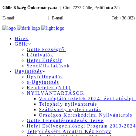
Gölle Község Önkormányzata
| Cím: 7272 Gölle, Petőfi utca 2/b.
E-mail:
jegyzo@golle.hu
| E-mail:
polgarmester@golle.hu
| Tel: +36 (82)
Hírek
Gölle
Gölle községről
Látnivalók
Helyi Értéktár
Szociális lakások
Ügyintézés
Ügyfélfogadás
e-Ügyintézés
Rendeletek (NJT)
NYILVÁNTARTÁSOK
Vendéglátó üzletek 2024. évi hatósági 
Telephely nyilvántartás
Szálláshely nyilvántartás
Országos Kereskedelmi Nyilvántartás
Gölle Településrendezési terve
Helyi Esélyegyenlőségi Program 2019-2024
Településképi Arculati Kézikönyv