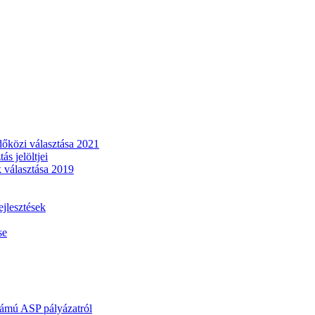
dőközi választása 2021
s jelöltjei
 választása 2019
lesztések
se
mú ASP pályázatról