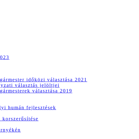
2023
gármester időközi választása 2021
zati választás jelöltjei
gármesterek választása 2019
i humán fejlesztések
 korszerűsítése
örnyékén