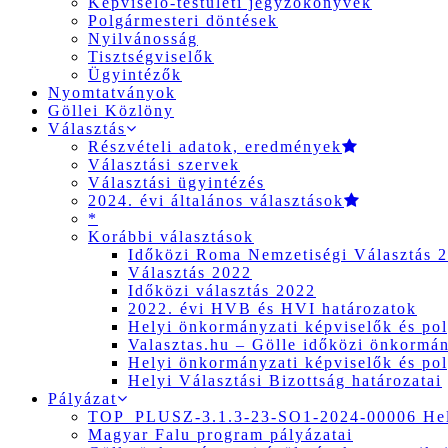
Képviselő-testületi jegyzőkönyvek
Polgármesteri döntések
Nyilvánosság
Tisztségviselők
Ügyintézők
Nyomtatványok
Göllei Közlöny
Választás
Részvételi adatok, eredmények
Választási szervek
Választási ügyintézés
2024. évi általános választások
*
Korábbi választások
Időközi Roma Nemzetiségi Választás 
Választás 2022
Időközi választás 2022
2022. évi HVB és HVI határozatok
Helyi önkormányzati képviselők és pol
Valasztas.hu – Gölle időközi önkormány
Helyi önkormányzati képviselők és pol
Helyi Választási Bizottság határozatai
Pályázat
TOP_PLUSZ-3.1.3-23-SO1-2024-00006 Hely
Magyar Falu program pályázatai