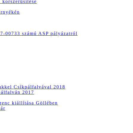
 korszerűsítése
örnyékén
-00733 számú ASP pályázatról
ünkkel Csíkpálfalvával 2018
pálfalván 2017
enc kiállítása Göllében
vár