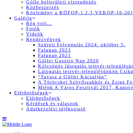
Gölle belterületi vízrendezés
Közbeszerzés
Közlemény a KÖFOP-1.2.1-VEKOP-16-2017
Galéria
Rég volt…
Fotók
Videók
Rendezvények
Szüreti Felvonulás 2024. október 5.
Falunap 2023
Falunap 2021
Göllei Gasztro Nap 2020
Kölcsönös látogatás testvér-település
Látogatás testvér-településünkön Csík
“Tavasz a Göllei Kácsalján”
A Töröcskei Szövőszakkör és Zsiga Fer
Miénk A Város Fesztivál 2017, Kapos
Elérhetőségek
Elérhetőségek
Kérdések és válaszok
Adatkezelési tájékoztató