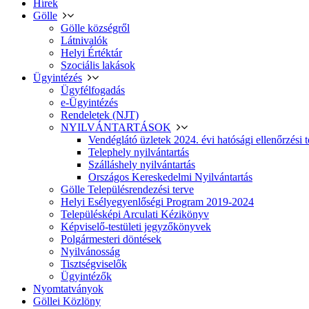
Hírek
Gölle
Gölle községről
Látnivalók
Helyi Értéktár
Szociális lakások
Ügyintézés
Ügyfélfogadás
e-Ügyintézés
Rendeletek (NJT)
NYILVÁNTARTÁSOK
Vendéglátó üzletek 2024. évi hatósági ellenőrzési t
Telephely nyilvántartás
Szálláshely nyilvántartás
Országos Kereskedelmi Nyilvántartás
Gölle Településrendezési terve
Helyi Esélyegyenlőségi Program 2019-2024
Településképi Arculati Kézikönyv
Képviselő-testületi jegyzőkönyvek
Polgármesteri döntések
Nyilvánosság
Tisztségviselők
Ügyintézők
Nyomtatványok
Göllei Közlöny