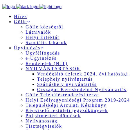
Hírek
Gölle
Gölle községről
Látnivalók
Helyi Értéktár
Szociális lakások
Ügyintézés
Ügyfélfogadás
e-Ügyintézés
Rendeletek (NJT)
NYILVÁNTARTÁSOK
Vendéglátó üzletek 2024. évi hatósági 
Telephely nyilvántartás
Szálláshely nyilvántartás
Országos Kereskedelmi Nyilvántartás
Gölle Településrendezési terve
Helyi Esélyegyenlőségi Program 2019-2024
Településképi Arculati Kézikönyv
Képviselő-testületi jegyzőkönyvek
Polgármesteri döntések
Nyilvánosság
Tisztségviselők