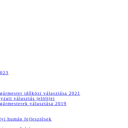
2023
gármester időközi választása 2021
zati választás jelöltjei
gármesterek választása 2019
i humán fejlesztések