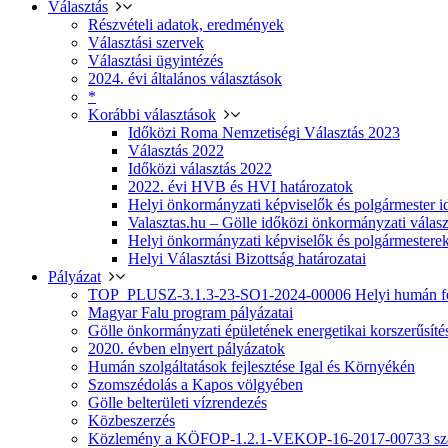
Választás
Részvételi adatok, eredmények
Választási szervek
Választási ügyintézés
2024. évi általános választások
*
Korábbi választások
Időközi Roma Nemzetiségi Választás 2023
Választás 2022
Időközi választás 2022
2022. évi HVB és HVI határozatok
Helyi önkormányzati képviselők és polgármester i
Valasztas.hu – Gölle időközi önkormányzati választá
Helyi önkormányzati képviselők és polgármesterek
Helyi Választási Bizottság határozatai
Pályázat
TOP_PLUSZ-3.1.3-23-SO1-2024-00006 Helyi humán fej
Magyar Falu program pályázatai
Gölle önkormányzati épületének energetikai korszerűsíté
2020. évben elnyert pályázatok
Humán szolgáltatások fejlesztése Igal és Környékén
Szomszédolás a Kapos völgyében
Gölle belterületi vízrendezés
Közbeszerzés
Közlemény a KÖFOP-1.2.1-VEKOP-16-2017-00733 szá