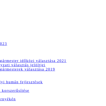
2023
gármester időközi választása 2021
zati választás jelöltjei
gármesterek választása 2019
i humán fejlesztések
 korszerűsítése
örnyékén