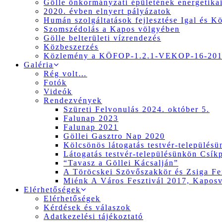
Gölle önkormányzati épületének energetikai
2020. évben elnyert pályázatok
Humán szolgáltatások fejlesztése Igal és K
Szomszédolás a Kapos völgyében
Gölle belterületi vízrendezés
Közbeszerzés
Közlemény a KÖFOP-1.2.1-VEKOP-16-2017
Galéria
Rég volt…
Fotók
Videók
Rendezvények
Szüreti Felvonulás 2024. október 5.
Falunap 2023
Falunap 2021
Göllei Gasztro Nap 2020
Kölcsönös látogatás testvér-település
Látogatás testvér-településünkön Csík
“Tavasz a Göllei Kácsalján”
A Töröcskei Szövőszakkör és Zsiga Fer
Miénk A Város Fesztivál 2017, Kapos
Elérhetőségek
Elérhetőségek
Kérdések és válaszok
Adatkezelési tájékoztató