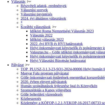
Választás
Részvételi adatok, eredmények
Választási szervek
Választási ügyintézés
2024. évi általános választások
*
Korábbi választások
Időközi Roma Nemzetiségi Választás 2023
Választás 2022
Időközi választás 2022
2022. évi HVB és HVI határozatok
Helyi önkormányzati képviselők és polgármester i
Valasztas.hu – Gölle időközi önkormányzati választá
Helyi önkormányzati képviselők és polgármesterek
Helyi Választási Bizottság határozatai
Pályázat
TOP_PLUSZ-3.1.3-23-SO1-2024-00006 Helyi humán fej
Magyar Falu program pályázatai
Gölle önkormányzati épületének energetikai korszerűsíté
2020. évben elnyert pályázatok
Humán szolgáltatások fejlesztése Igal és Környékén
Szomszédolás a Kapos völgyében
Gölle belterületi vízrendezés
Közbeszerzés
Közlemény a KÖFOP-1.2.1-VEKOP-16-2017-00733 szá