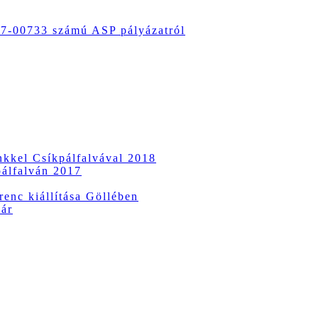
-00733 számú ASP pályázatról
ünkkel Csíkpálfalvával 2018
pálfalván 2017
enc kiállítása Göllében
vár