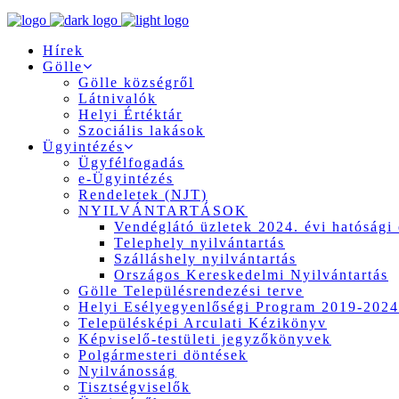
Hírek
Gölle
Gölle községről
Látnivalók
Helyi Értéktár
Szociális lakások
Ügyintézés
Ügyfélfogadás
e-Ügyintézés
Rendeletek (NJT)
NYILVÁNTARTÁSOK
Vendéglátó üzletek 2024. évi hatósági 
Telephely nyilvántartás
Szálláshely nyilvántartás
Országos Kereskedelmi Nyilvántartás
Gölle Településrendezési terve
Helyi Esélyegyenlőségi Program 2019-2024
Településképi Arculati Kézikönyv
Képviselő-testületi jegyzőkönyvek
Polgármesteri döntések
Nyilvánosság
Tisztségviselők