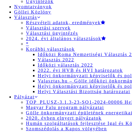
Ügyintézők
Nyomtatványok
Göllei Közlöny
Választás
Részvételi adatok, eredmények
Választási szervek
Választási ügyintézés
2024. évi általános választások
*
Korábbi választások
Időközi Roma Nemzetiségi Választás 
Választás 2022
Időközi választás 2022
2022. évi HVB és HVI határozatok
Helyi önkormányzati képviselők és pol
Valasztas.hu – Gölle időközi önkormány
Helyi önkormányzati képviselők és pol
Helyi Választási Bizottság határozatai
Pályázat
TOP_PLUSZ-3.1.3-23-SO1-2024-00006 Hely
Magyar Falu program pályázatai
Gölle önkormányzati épületének energetikai
2020. évben elnyert pályázatok
Humán szolgáltatások fejlesztése Igal és K
Szomszédolás a Kapos völgyében