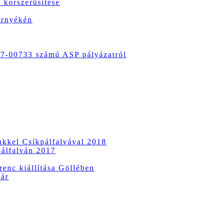
 korszerűsítése
örnyékén
-00733 számú ASP pályázatról
ünkkel Csíkpálfalvával 2018
pálfalván 2017
enc kiállítása Göllében
vár