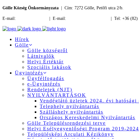
Gölle Község Önkormányzata
| Cím: 7272 Gölle, Petőfi utca 2/b.
E-mail:
jegyzo@golle.hu
| E-mail:
polgarmester@golle.hu
| Tel: +36 (82)
Hírek
Gölle
Gölle községről
Látnivalók
Helyi Értéktár
Szociális lakások
Ügyintézés
Ügyfélfogadás
e-Ügyintézés
Rendeletek (NJT)
NYILVÁNTARTÁSOK
Vendéglátó üzletek 2024. évi hatósági 
Telephely nyilvántartás
Szálláshely nyilvántartás
Országos Kereskedelmi Nyilvántartás
Gölle Településrendezési terve
Helyi Esélyegyenlőségi Program 2019-2024
Településképi Arculati Kézikönyv