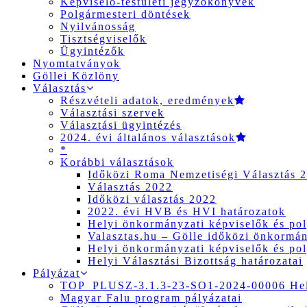
Képviselő-testületi jegyzőkönyvek
Polgármesteri döntések
Nyilvánosság
Tisztségviselők
Ügyintézők
Nyomtatványok
Göllei Közlöny
Választás
Részvételi adatok, eredmények
Választási szervek
Választási ügyintézés
2024. évi általános választások
*
Korábbi választások
Időközi Roma Nemzetiségi Választás 
Választás 2022
Időközi választás 2022
2022. évi HVB és HVI határozatok
Helyi önkormányzati képviselők és pol
Valasztas.hu – Gölle időközi önkormány
Helyi önkormányzati képviselők és pol
Helyi Választási Bizottság határozatai
Pályázat
TOP_PLUSZ-3.1.3-23-SO1-2024-00006 Hely
Magyar Falu program pályázatai