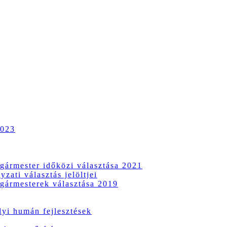
2023
gármester időközi választása 2021
zati választás jelöltjei
gármesterek választása 2019
i humán fejlesztések