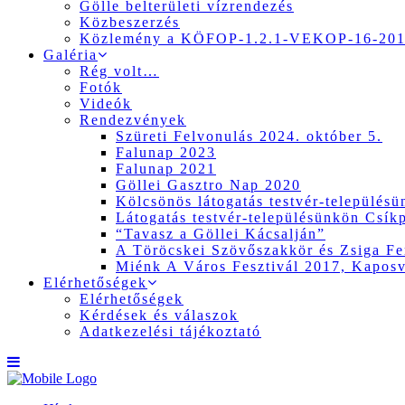
Gölle belterületi vízrendezés
Közbeszerzés
Közlemény a KÖFOP-1.2.1-VEKOP-16-2017
Galéria
Rég volt…
Fotók
Videók
Rendezvények
Szüreti Felvonulás 2024. október 5.
Falunap 2023
Falunap 2021
Göllei Gasztro Nap 2020
Kölcsönös látogatás testvér-település
Látogatás testvér-településünkön Csík
“Tavasz a Göllei Kácsalján”
A Töröcskei Szövőszakkör és Zsiga Fer
Miénk A Város Fesztivál 2017, Kapos
Elérhetőségek
Elérhetőségek
Kérdések és válaszok
Adatkezelési tájékoztató