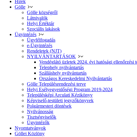
Hírek
Gölle
Gölle községről
Látnivalók
Helyi Értéktár
Szociális lakások
Ügyintézés
Ügyfélfogadás
e-Ügyintézés
Rendeletek (NJT)
NYILVÁNTARTÁSOK
Vendéglátó üzletek 2024. évi hatósági ellenőrzési t
Telephely nyilvántartás
Szálláshely nyilvántartás
Országos Kereskedelmi Nyilvántartás
Gölle Településrendezési terve
Helyi Esélyegyenlőségi Program 2019-2024
Településképi Arculati Kézikönyv
Képviselő-testületi jegyzőkönyvek
Polgármesteri döntések
Nyilvánosság
Tisztségviselők
Ügyintézők
Nyomtatványok
Göllei Közlöny