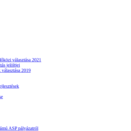
dőközi választása 2021
s jelöltjei
 választása 2019
lesztések
se
mú ASP pályázatról