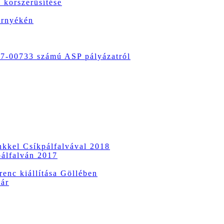
 korszerűsítése
örnyékén
-00733 számú ASP pályázatról
ünkkel Csíkpálfalvával 2018
pálfalván 2017
enc kiállítása Göllében
vár