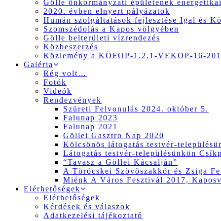
Gölle önkormányzati épületének energetikai
2020. évben elnyert pályázatok
Humán szolgáltatások fejlesztése Igal és K
Szomszédolás a Kapos völgyében
Gölle belterületi vízrendezés
Közbeszerzés
Közlemény a KÖFOP-1.2.1-VEKOP-16-2017
Galéria
Rég volt…
Fotók
Videók
Rendezvények
Szüreti Felvonulás 2024. október 5.
Falunap 2023
Falunap 2021
Göllei Gasztro Nap 2020
Kölcsönös látogatás testvér-település
Látogatás testvér-településünkön Csík
“Tavasz a Göllei Kácsalján”
A Töröcskei Szövőszakkör és Zsiga Fer
Miénk A Város Fesztivál 2017, Kapos
Elérhetőségek
Elérhetőségek
Kérdések és válaszok
Adatkezelési tájékoztató