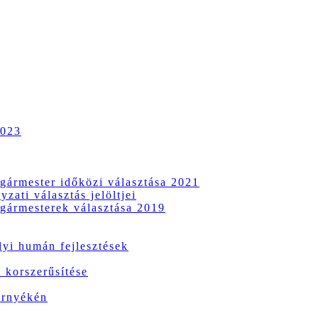
2023
gármester időközi választása 2021
zati választás jelöltjei
gármesterek választása 2019
i humán fejlesztések
 korszerűsítése
örnyékén