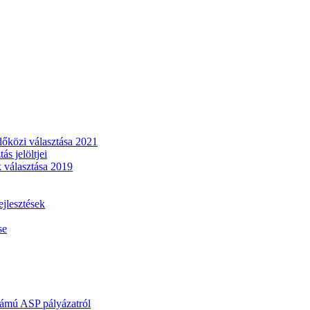
dőközi választása 2021
s jelöltjei
 választása 2019
lesztések
se
mú ASP pályázatról