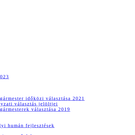
2023
gármester időközi választása 2021
zati választás jelöltjei
gármesterek választása 2019
i humán fejlesztések