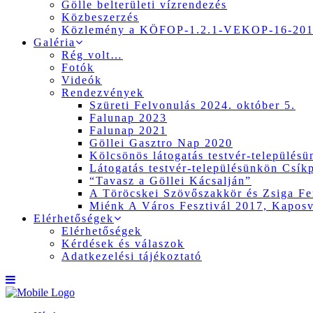
Gölle belterületi vízrendezés
Közbeszerzés
Közlemény a KÖFOP-1.2.1-VEKOP-16-2017
Galéria
Rég volt…
Fotók
Videók
Rendezvények
Szüreti Felvonulás 2024. október 5.
Falunap 2023
Falunap 2021
Göllei Gasztro Nap 2020
Kölcsönös látogatás testvér-település
Látogatás testvér-településünkön Csík
“Tavasz a Göllei Kácsalján”
A Töröcskei Szövőszakkör és Zsiga Fer
Miénk A Város Fesztivál 2017, Kapos
Elérhetőségek
Elérhetőségek
Kérdések és válaszok
Adatkezelési tájékoztató