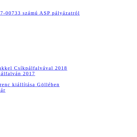
-00733 számú ASP pályázatról
ünkkel Csíkpálfalvával 2018
pálfalván 2017
enc kiállítása Göllében
vár