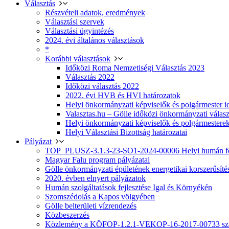
Választás
Részvételi adatok, eredmények
Választási szervek
Választási ügyintézés
2024. évi általános választások
*
Korábbi választások
Időközi Roma Nemzetiségi Választás 2023
Választás 2022
Időközi választás 2022
2022. évi HVB és HVI határozatok
Helyi önkormányzati képviselők és polgármester i
Valasztas.hu – Gölle időközi önkormányzati választá
Helyi önkormányzati képviselők és polgármesterek
Helyi Választási Bizottság határozatai
Pályázat
TOP_PLUSZ-3.1.3-23-SO1-2024-00006 Helyi humán fej
Magyar Falu program pályázatai
Gölle önkormányzati épületének energetikai korszerűsíté
2020. évben elnyert pályázatok
Humán szolgáltatások fejlesztése Igal és Környékén
Szomszédolás a Kapos völgyében
Gölle belterületi vízrendezés
Közbeszerzés
Közlemény a KÖFOP-1.2.1-VEKOP-16-2017-00733 szá