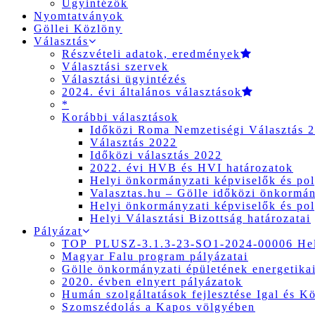
Ügyintézők
Nyomtatványok
Göllei Közlöny
Választás
Részvételi adatok, eredmények
Választási szervek
Választási ügyintézés
2024. évi általános választások
*
Korábbi választások
Időközi Roma Nemzetiségi Választás 
Választás 2022
Időközi választás 2022
2022. évi HVB és HVI határozatok
Helyi önkormányzati képviselők és pol
Valasztas.hu – Gölle időközi önkormány
Helyi önkormányzati képviselők és pol
Helyi Választási Bizottság határozatai
Pályázat
TOP_PLUSZ-3.1.3-23-SO1-2024-00006 Hely
Magyar Falu program pályázatai
Gölle önkormányzati épületének energetikai
2020. évben elnyert pályázatok
Humán szolgáltatások fejlesztése Igal és K
Szomszédolás a Kapos völgyében