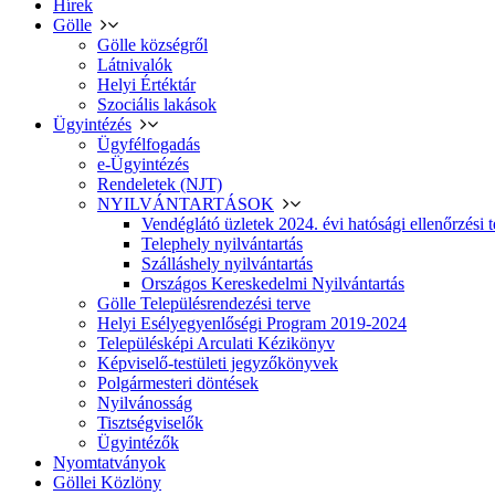
Hírek
Gölle
Gölle községről
Látnivalók
Helyi Értéktár
Szociális lakások
Ügyintézés
Ügyfélfogadás
e-Ügyintézés
Rendeletek (NJT)
NYILVÁNTARTÁSOK
Vendéglátó üzletek 2024. évi hatósági ellenőrzési t
Telephely nyilvántartás
Szálláshely nyilvántartás
Országos Kereskedelmi Nyilvántartás
Gölle Településrendezési terve
Helyi Esélyegyenlőségi Program 2019-2024
Településképi Arculati Kézikönyv
Képviselő-testületi jegyzőkönyvek
Polgármesteri döntések
Nyilvánosság
Tisztségviselők
Ügyintézők
Nyomtatványok
Göllei Közlöny