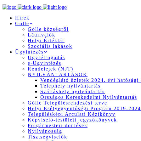
Hírek
Gölle
Gölle községről
Látnivalók
Helyi Értéktár
Szociális lakások
Ügyintézés
Ügyfélfogadás
e-Ügyintézés
Rendeletek (NJT)
NYILVÁNTARTÁSOK
Vendéglátó üzletek 2024. évi hatósági 
Telephely nyilvántartás
Szálláshely nyilvántartás
Országos Kereskedelmi Nyilvántartás
Gölle Településrendezési terve
Helyi Esélyegyenlőségi Program 2019-2024
Településképi Arculati Kézikönyv
Képviselő-testületi jegyzőkönyvek
Polgármesteri döntések
Nyilvánosság
Tisztségviselők