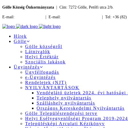
Gölle Község Önkormányzata
| Cím: 7272 Gölle, Petőfi utca 2/b.
E-mail:
jegyzo@golle.hu
| E-mail:
polgarmester@golle.hu
| Tel: +36 (82)
Hírek
Gölle
Gölle községről
Látnivalók
Helyi Értéktár
Szociális lakások
Ügyintézés
Ügyfélfogadás
e-Ügyintézés
Rendeletek (NJT)
NYILVÁNTARTÁSOK
Vendéglátó üzletek 2024. évi hatósági 
Telephely nyilvántartás
Szálláshely nyilvántartás
Országos Kereskedelmi Nyilvántartás
Gölle Településrendezési terve
Helyi Esélyegyenlőségi Program 2019-2024
Településképi Arculati Kézikönyv