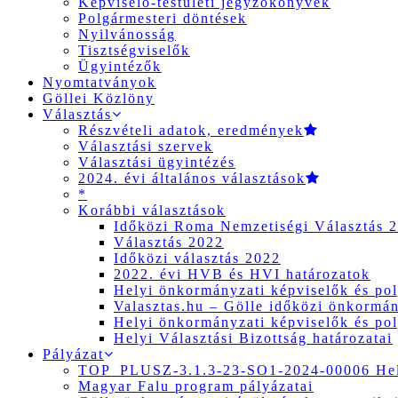
Képviselő-testületi jegyzőkönyvek
Polgármesteri döntések
Nyilvánosság
Tisztségviselők
Ügyintézők
Nyomtatványok
Göllei Közlöny
Választás
Részvételi adatok, eredmények
Választási szervek
Választási ügyintézés
2024. évi általános választások
*
Korábbi választások
Időközi Roma Nemzetiségi Választás 
Választás 2022
Időközi választás 2022
2022. évi HVB és HVI határozatok
Helyi önkormányzati képviselők és pol
Valasztas.hu – Gölle időközi önkormány
Helyi önkormányzati képviselők és pol
Helyi Választási Bizottság határozatai
Pályázat
TOP_PLUSZ-3.1.3-23-SO1-2024-00006 Hely
Magyar Falu program pályázatai