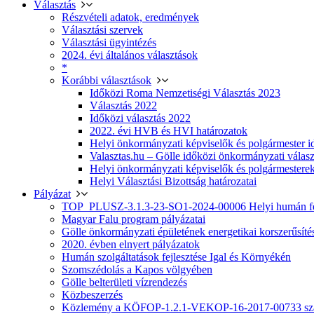
Választás
Részvételi adatok, eredmények
Választási szervek
Választási ügyintézés
2024. évi általános választások
*
Korábbi választások
Időközi Roma Nemzetiségi Választás 2023
Választás 2022
Időközi választás 2022
2022. évi HVB és HVI határozatok
Helyi önkormányzati képviselők és polgármester i
Valasztas.hu – Gölle időközi önkormányzati választá
Helyi önkormányzati képviselők és polgármesterek
Helyi Választási Bizottság határozatai
Pályázat
TOP_PLUSZ-3.1.3-23-SO1-2024-00006 Helyi humán fej
Magyar Falu program pályázatai
Gölle önkormányzati épületének energetikai korszerűsíté
2020. évben elnyert pályázatok
Humán szolgáltatások fejlesztése Igal és Környékén
Szomszédolás a Kapos völgyében
Gölle belterületi vízrendezés
Közbeszerzés
Közlemény a KÖFOP-1.2.1-VEKOP-16-2017-00733 szá