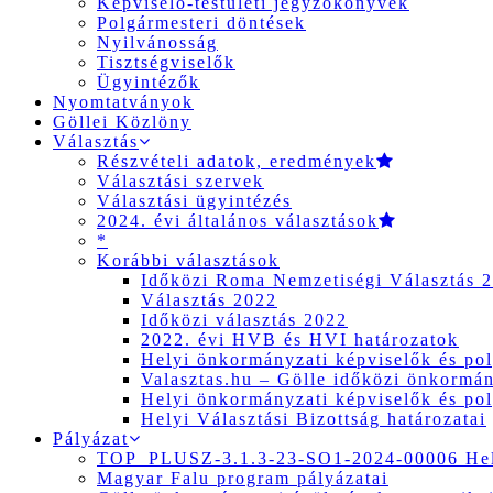
Képviselő-testületi jegyzőkönyvek
Polgármesteri döntések
Nyilvánosság
Tisztségviselők
Ügyintézők
Nyomtatványok
Göllei Közlöny
Választás
Részvételi adatok, eredmények
Választási szervek
Választási ügyintézés
2024. évi általános választások
*
Korábbi választások
Időközi Roma Nemzetiségi Választás 
Választás 2022
Időközi választás 2022
2022. évi HVB és HVI határozatok
Helyi önkormányzati képviselők és pol
Valasztas.hu – Gölle időközi önkormány
Helyi önkormányzati képviselők és pol
Helyi Választási Bizottság határozatai
Pályázat
TOP_PLUSZ-3.1.3-23-SO1-2024-00006 Hely
Magyar Falu program pályázatai