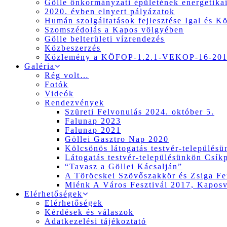
Gölle önkormányzati épületének energetikai
2020. évben elnyert pályázatok
Humán szolgáltatások fejlesztése Igal és K
Szomszédolás a Kapos völgyében
Gölle belterületi vízrendezés
Közbeszerzés
Közlemény a KÖFOP-1.2.1-VEKOP-16-2017
Galéria
Rég volt…
Fotók
Videók
Rendezvények
Szüreti Felvonulás 2024. október 5.
Falunap 2023
Falunap 2021
Göllei Gasztro Nap 2020
Kölcsönös látogatás testvér-település
Látogatás testvér-településünkön Csík
“Tavasz a Göllei Kácsalján”
A Töröcskei Szövőszakkör és Zsiga Fer
Miénk A Város Fesztivál 2017, Kapos
Elérhetőségek
Elérhetőségek
Kérdések és válaszok
Adatkezelési tájékoztató