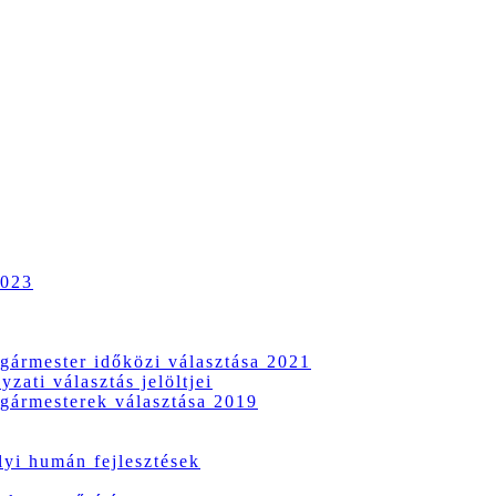
2023
gármester időközi választása 2021
zati választás jelöltjei
gármesterek választása 2019
i humán fejlesztések