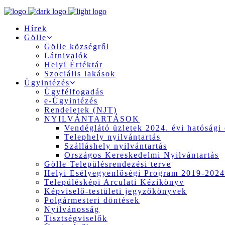
Hírek
Gölle
Gölle községről
Látnivalók
Helyi Értéktár
Szociális lakások
Ügyintézés
Ügyfélfogadás
e-Ügyintézés
Rendeletek (NJT)
NYILVÁNTARTÁSOK
Vendéglátó üzletek 2024. évi hatósági 
Telephely nyilvántartás
Szálláshely nyilvántartás
Országos Kereskedelmi Nyilvántartás
Gölle Településrendezési terve
Helyi Esélyegyenlőségi Program 2019-2024
Településképi Arculati Kézikönyv
Képviselő-testületi jegyzőkönyvek
Polgármesteri döntések
Nyilvánosság
Tisztségviselők