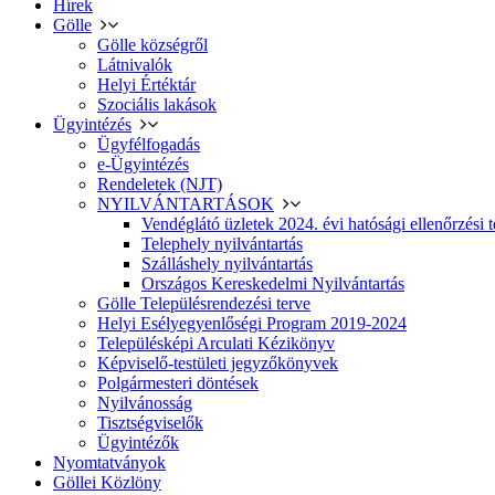
Hírek
Gölle
Gölle községről
Látnivalók
Helyi Értéktár
Szociális lakások
Ügyintézés
Ügyfélfogadás
e-Ügyintézés
Rendeletek (NJT)
NYILVÁNTARTÁSOK
Vendéglátó üzletek 2024. évi hatósági ellenőrzési t
Telephely nyilvántartás
Szálláshely nyilvántartás
Országos Kereskedelmi Nyilvántartás
Gölle Településrendezési terve
Helyi Esélyegyenlőségi Program 2019-2024
Településképi Arculati Kézikönyv
Képviselő-testületi jegyzőkönyvek
Polgármesteri döntések
Nyilvánosság
Tisztségviselők
Ügyintézők
Nyomtatványok
Göllei Közlöny