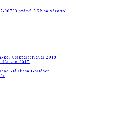
-00733 számú ASP pályázatról
ünkkel Csíkpálfalvával 2018
pálfalván 2017
enc kiállítása Göllében
vár