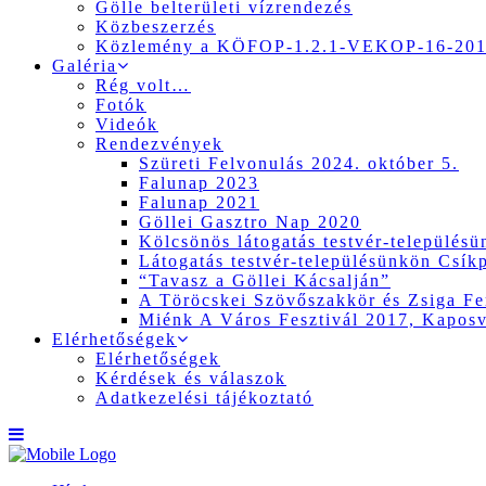
Gölle belterületi vízrendezés
Közbeszerzés
Közlemény a KÖFOP-1.2.1-VEKOP-16-2017
Galéria
Rég volt…
Fotók
Videók
Rendezvények
Szüreti Felvonulás 2024. október 5.
Falunap 2023
Falunap 2021
Göllei Gasztro Nap 2020
Kölcsönös látogatás testvér-település
Látogatás testvér-településünkön Csík
“Tavasz a Göllei Kácsalján”
A Töröcskei Szövőszakkör és Zsiga Fer
Miénk A Város Fesztivál 2017, Kapos
Elérhetőségek
Elérhetőségek
Kérdések és válaszok
Adatkezelési tájékoztató