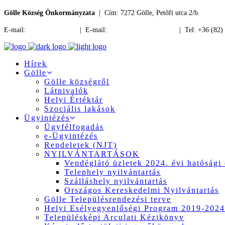
Gölle Község Önkormányzata
| Cím: 7272 Gölle, Petőfi utca 2/b.
E-mail:
jegyzo@golle.hu
| E-mail:
polgarmester@golle.hu
| Tel: +36 (82)
Hírek
Gölle
Gölle községről
Látnivalók
Helyi Értéktár
Szociális lakások
Ügyintézés
Ügyfélfogadás
e-Ügyintézés
Rendeletek (NJT)
NYILVÁNTARTÁSOK
Vendéglátó üzletek 2024. évi hatósági 
Telephely nyilvántartás
Szálláshely nyilvántartás
Országos Kereskedelmi Nyilvántartás
Gölle Településrendezési terve
Helyi Esélyegyenlőségi Program 2019-2024
Településképi Arculati Kézikönyv