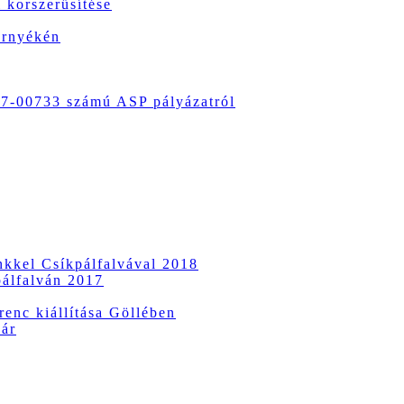
 korszerűsítése
örnyékén
-00733 számú ASP pályázatról
ünkkel Csíkpálfalvával 2018
pálfalván 2017
enc kiállítása Göllében
vár