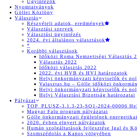
Ügyintézők
Nyomtatványok
Göllei Közlöny
Választás
Részvételi adatok, eredmények
Választási szervek
Választási ügyintézés
2024. évi általános választások
*
Korábbi választások
Időközi Roma Nemzetiségi Választás 
Választás 2022
Időközi választás 2022
2022. évi HVB és HVI határozatok
Helyi önkormányzati képviselők és pol
Valasztas.hu – Gölle időközi önkormány
Helyi önkormányzati képviselők és pol
Helyi Választási Bizottság határozatai
Pályázat
TOP_PLUSZ-3.1.3-23-SO1-2024-00006 Hely
Magyar Falu program pályázatai
Gölle önkormányzati épületének energetikai
2020. évben elnyert pályázatok
Humán szolgáltatások fejlesztése Igal és K
Szomszédolás a Kapos völgyében