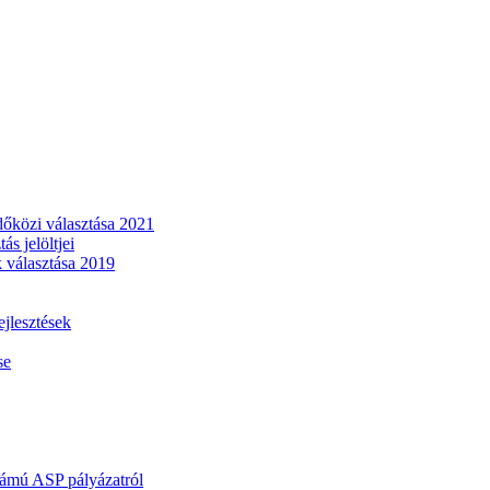
dőközi választása 2021
s jelöltjei
 választása 2019
lesztések
se
mú ASP pályázatról