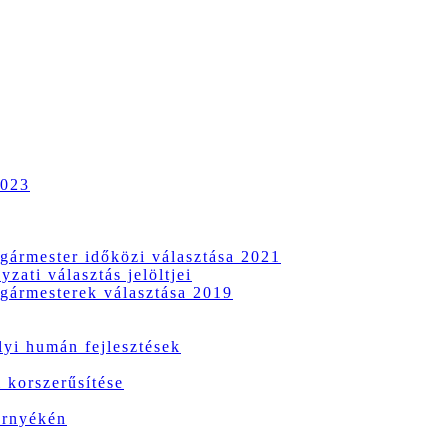
2023
gármester időközi választása 2021
zati választás jelöltjei
gármesterek választása 2019
i humán fejlesztések
 korszerűsítése
örnyékén