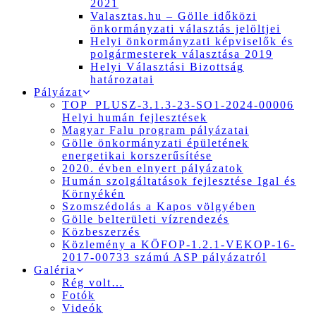
2021
Valasztas.hu – Gölle időközi
önkormányzati választás jelöltjei
Helyi önkormányzati képviselők és
polgármesterek választása 2019
Helyi Választási Bizottság
határozatai
Pályázat
TOP_PLUSZ-3.1.3-23-SO1-2024-00006
Helyi humán fejlesztések
Magyar Falu program pályázatai
Gölle önkormányzati épületének
energetikai korszerűsítése
2020. évben elnyert pályázatok
Humán szolgáltatások fejlesztése Igal és
Környékén
Szomszédolás a Kapos völgyében
Gölle belterületi vízrendezés
Közbeszerzés
Közlemény a KÖFOP-1.2.1-VEKOP-16-
2017-00733 számú ASP pályázatról
Galéria
Rég volt…
Fotók
Videók