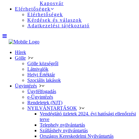
Kaposvár
Elérhetőségek
Elérhetőségek
Kérdések és válaszok
Adatkezelési tájékoztató
Hírek
Gölle
Gölle községről
Látnivalók
Helyi Értéktár
Szociális lakások
Ügyintézés
Ügyfélfogadás
e-Ügyintézés
Rendeletek (NJT)
NYILVÁNTARTÁSOK
Vendéglátó üzletek 2024. évi hatósági ellenőrzési
terve
Telephely nyilvántartás
Szálláshely nyilvántartás
Országos Kereskedelmi Nyilvántartás