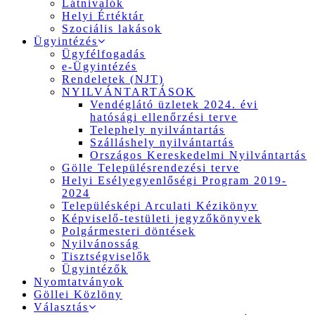
Látnivalók
Helyi Értéktár
Szociális lakások
Ügyintézés
Ügyfélfogadás
e-Ügyintézés
Rendeletek (NJT)
NYILVÁNTARTÁSOK
Vendéglátó üzletek 2024. évi
hatósági ellenőrzési terve
Telephely nyilvántartás
Szálláshely nyilvántartás
Országos Kereskedelmi Nyilvántartás
Gölle Településrendezési terve
Helyi Esélyegyenlőségi Program 2019-
2024
Településképi Arculati Kézikönyv
Képviselő-testületi jegyzőkönyvek
Polgármesteri döntések
Nyilvánosság
Tisztségviselők
Ügyintézők
Nyomtatványok
Göllei Közlöny
Választás