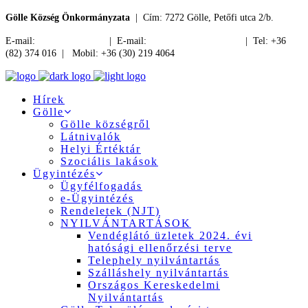
Gölle Község Önkormányzata
| Cím: 7272 Gölle, Petőfi utca 2/b.
E-mail:
jegyzo@golle.hu
| E-mail:
polgarmester@golle.hu
| Tel: +36
(82) 374 016 | Mobil: +36 (30) 219 4064
Hírek
Gölle
Gölle községről
Látnivalók
Helyi Értéktár
Szociális lakások
Ügyintézés
Ügyfélfogadás
e-Ügyintézés
Rendeletek (NJT)
NYILVÁNTARTÁSOK
Vendéglátó üzletek 2024. évi
hatósági ellenőrzési terve
Telephely nyilvántartás
Szálláshely nyilvántartás
Országos Kereskedelmi
Nyilvántartás