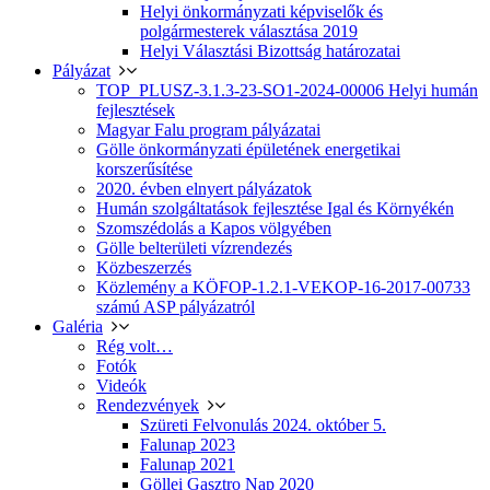
Helyi önkormányzati képviselők és
polgármesterek választása 2019
Helyi Választási Bizottság határozatai
Pályázat
TOP_PLUSZ-3.1.3-23-SO1-2024-00006 Helyi humán
fejlesztések
Magyar Falu program pályázatai
Gölle önkormányzati épületének energetikai
korszerűsítése
2020. évben elnyert pályázatok
Humán szolgáltatások fejlesztése Igal és Környékén
Szomszédolás a Kapos völgyében
Gölle belterületi vízrendezés
Közbeszerzés
Közlemény a KÖFOP-1.2.1-VEKOP-16-2017-00733
számú ASP pályázatról
Galéria
Rég volt…
Fotók
Videók
Rendezvények
Szüreti Felvonulás 2024. október 5.
Falunap 2023
Falunap 2021
Göllei Gasztro Nap 2020