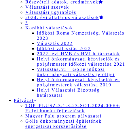
Részvételi adatok, eredmények
Választási szervek
Választási ügyintézés
2024. évi általános választások
*
Korábbi választások
Időközi Roma Nemzetiségi Választás
2023
Választás 2022
Időközi választás 2022
2022. évi HVB és HVI határozatok
Helyi önkormányzati képviselők és
polgármester időközi választása 2021
Valasztas.hu – Gölle időközi
önkormányzati választás jelöltjei
Helyi önkormányzati képviselők és
polgármesterek választása 2019
Helyi Választási Bizottság
határozatai
Pályázat
TOP_PLUSZ-3.1.3-23-SO1-2024-00006
Helyi humán fejlesztések
Magyar Falu program pályázatai
Gölle önkormányzati épületének
energetikai korszerűsítése