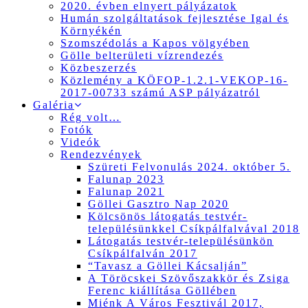
2020. évben elnyert pályázatok
Humán szolgáltatások fejlesztése Igal és
Környékén
Szomszédolás a Kapos völgyében
Gölle belterületi vízrendezés
Közbeszerzés
Közlemény a KÖFOP-1.2.1-VEKOP-16-
2017-00733 számú ASP pályázatról
Galéria
Rég volt…
Fotók
Videók
Rendezvények
Szüreti Felvonulás 2024. október 5.
Falunap 2023
Falunap 2021
Göllei Gasztro Nap 2020
Kölcsönös látogatás testvér-
településünkkel Csíkpálfalvával 2018
Látogatás testvér-településünkön
Csíkpálfalván 2017
“Tavasz a Göllei Kácsalján”
A Töröcskei Szövőszakkör és Zsiga
Ferenc kiállítása Göllében
Miénk A Város Fesztivál 2017,