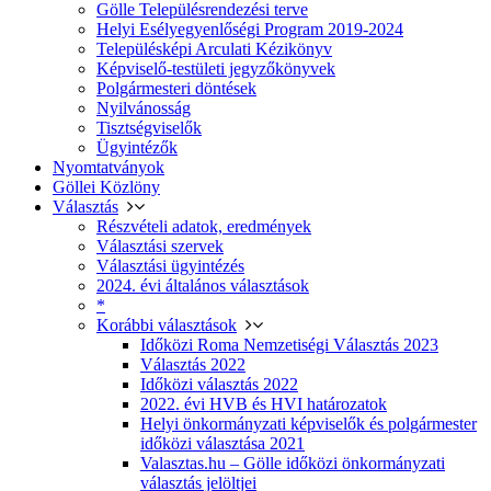
Gölle Településrendezési terve
Helyi Esélyegyenlőségi Program 2019-2024
Településképi Arculati Kézikönyv
Képviselő-testületi jegyzőkönyvek
Polgármesteri döntések
Nyilvánosság
Tisztségviselők
Ügyintézők
Nyomtatványok
Göllei Közlöny
Választás
Részvételi adatok, eredmények
Választási szervek
Választási ügyintézés
2024. évi általános választások
*
Korábbi választások
Időközi Roma Nemzetiségi Választás 2023
Választás 2022
Időközi választás 2022
2022. évi HVB és HVI határozatok
Helyi önkormányzati képviselők és polgármester
időközi választása 2021
Valasztas.hu – Gölle időközi önkormányzati
választás jelöltjei