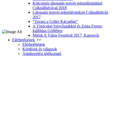
Kölcsönös látogatás testvér-településünkkel
Csíkpálfalvával 2018
Látogatás testvér-településünkön Csíkpálfalván
2017
“Tavasz a Göllei Kácsalján”
A Töröcskei Szövőszakkör és Zsiga Ferenc
kiállítása Göllében
Miénk A Város Fesztivál 2017, Kaposvár
Elérhetőségek
Elérhetőségek
Kérdések és válaszok
Adatkezelési tájékoztató