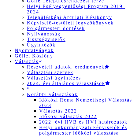
Gölle Településrendezési terve
Helyi Esélyegyenlőségi Program 2019-
2024
Településképi Arculati Kézikönyv
Képviselő-testületi jegyzőkönyvek
Polgármesteri döntések
Nyilvánosság
Tisztségviselők
Ügyintézők
Nyomtatványok
Göllei Közlöny
Választás
Részvételi adatok, eredmények
Választási szervek
Választási ügyintézés
2024. évi általános választások
*
Korábbi választások
Időközi Roma Nemzetiségi Választás
2023
Választás 2022
Időközi választás 2022
2022. évi HVB és HVI határozatok
Helyi önkormányzati képviselők és
polgármester időközi választása