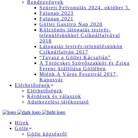
Rendezvények
Szüreti Felvonulás 2024. október 5.
Falunap 2023
Falunap 2021
Göllei Gasztro Nap 2020
Kölcsönös látogatás testvér-
településünkkel Csíkpálfalvával
2018
Látogatás testvér-településünkön
Csíkpálfalván 2017
“Tavasz a Göllei Kácsalján”
A Töröcskei Szövőszakkör és Zsiga
Ferenc kiállítása Göllében
Miénk A Város Fesztivál 2017,
Kaposvár
Elérhetőségek
Elérhetőségek
Kérdések és válaszok
Adatkezelési tájékoztató
Hírek
Gölle
Gölle községről