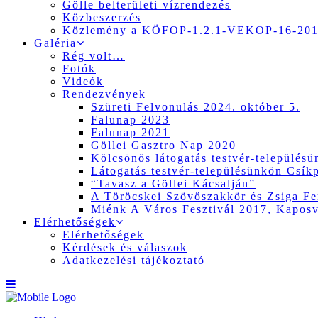
Gölle belterületi vízrendezés
Közbeszerzés
Közlemény a KÖFOP-1.2.1-VEKOP-16-2017
Galéria
Rég volt…
Fotók
Videók
Rendezvények
Szüreti Felvonulás 2024. október 5.
Falunap 2023
Falunap 2021
Göllei Gasztro Nap 2020
Kölcsönös látogatás testvér-település
Látogatás testvér-településünkön Csík
“Tavasz a Göllei Kácsalján”
A Töröcskei Szövőszakkör és Zsiga Fer
Miénk A Város Fesztivál 2017, Kapos
Elérhetőségek
Elérhetőségek
Kérdések és válaszok
Adatkezelési tájékoztató