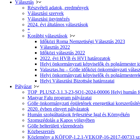
Választás
Részvételi adatok, eredmények
Választási szervek
Választási ügyintézés
2024. évi általános választások
*
Korábbi választások
Időközi Roma Nemzetiségi Választás 2023
Választás 2022
Időközi választás 2022
2022. évi HVB és HVI határozatok
Helyi önkormányzati képviselők és polgármester i
Valasztas.hu – Gölle időközi önkormányzati választá
Helyi önkormányzati képviselők és polgármesterek
Helyi Választási Bizottság határozatai
Pályázat
TOP_PLUSZ-3.1.3-23-SO1-2024-00006 Helyi humán fej
Magyar Falu program pályázatai
Gölle önkormányzati épületének energetikai korszerűsíté
2020. évben elnyert pályázatok
Humán szolgáltatások fejlesztése Igal és Környékén
Szomszédolás a Kapos völgyében
Gölle belterületi vízrendezés
Közbeszerzés
Közlemény a KÖFOP-1.2.1-VEKOP-16-2017-00733 szá