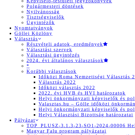
Képviselő-testületi jegyzőkönyvek
Polgármesteri döntések
Nyilvánosság
Tisztségviselők
Ügyintézők
Nyomtatványok
Göllei Közlöny
Választás
Részvételi adatok, eredmények
Választási szervek
Választási ügyintézés
2024. évi általános választások
*
Korábbi választások
Időközi Roma Nemzetiségi Választás 
Választás 2022
Időközi választás 2022
2022. évi HVB és HVI határozatok
Helyi önkormányzati képviselők és pol
Valasztas.hu – Gölle időközi önkormány
Helyi önkormányzati képviselők és pol
Helyi Választási Bizottság határozatai
Pályázat
TOP_PLUSZ-3.1.3-23-SO1-2024-00006 Hely
Magyar Falu program pályázatai