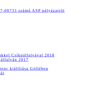
-00733 számú ASP pályázatról
ünkkel Csíkpálfalvával 2018
pálfalván 2017
enc kiállítása Göllében
vár