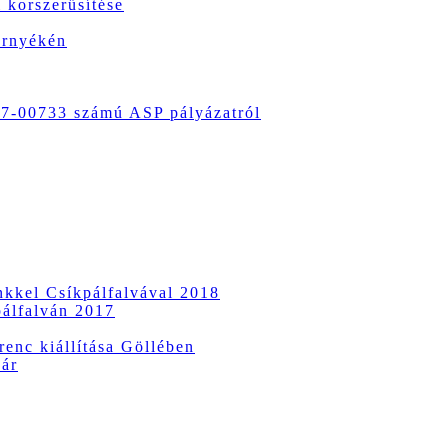
 korszerűsítése
örnyékén
-00733 számú ASP pályázatról
ünkkel Csíkpálfalvával 2018
pálfalván 2017
enc kiállítása Göllében
vár