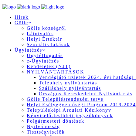
Hírek
Gölle
Gölle községről
Látnivalók
Helyi Értéktár
Szociális lakások
Ügyintézés
Ügyfélfogadás
e-Ügyintézés
Rendeletek (NJT)
NYILVÁNTARTÁSOK
Vendéglátó üzletek 2024. évi hatósági 
Telephely nyilvántartás
Szálláshely nyilvántartás
Országos Kereskedelmi Nyilvántartás
Gölle Településrendezési terve
Helyi Esélyegyenlőségi Program 2019-2024
Településképi Arculati Kézikönyv
Képviselő-testületi jegyzőkönyvek
Polgármesteri döntések
Nyilvánosság
Tisztségviselők