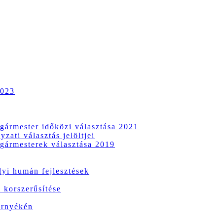
2023
gármester időközi választása 2021
zati választás jelöltjei
gármesterek választása 2019
i humán fejlesztések
 korszerűsítése
örnyékén