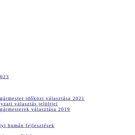
2023
gármester időközi választása 2021
zati választás jelöltjei
gármesterek választása 2019
i humán fejlesztések