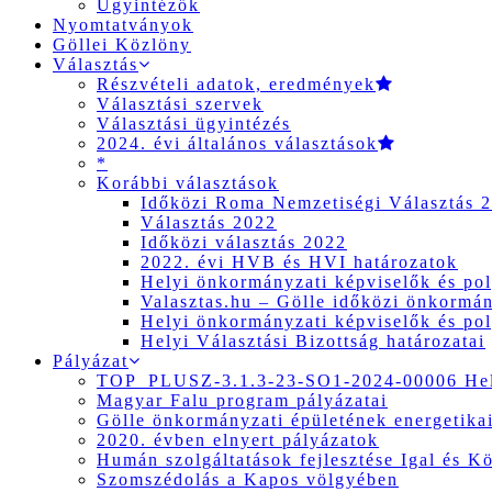
Ügyintézők
Nyomtatványok
Göllei Közlöny
Választás
Részvételi adatok, eredmények
Választási szervek
Választási ügyintézés
2024. évi általános választások
*
Korábbi választások
Időközi Roma Nemzetiségi Választás 
Választás 2022
Időközi választás 2022
2022. évi HVB és HVI határozatok
Helyi önkormányzati képviselők és pol
Valasztas.hu – Gölle időközi önkormány
Helyi önkormányzati képviselők és pol
Helyi Választási Bizottság határozatai
Pályázat
TOP_PLUSZ-3.1.3-23-SO1-2024-00006 Hely
Magyar Falu program pályázatai
Gölle önkormányzati épületének energetikai
2020. évben elnyert pályázatok
Humán szolgáltatások fejlesztése Igal és K
Szomszédolás a Kapos völgyében