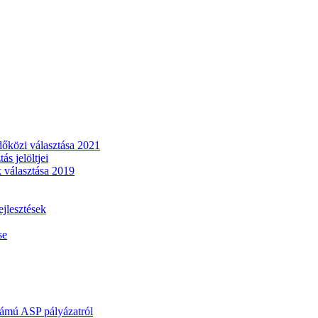
dőközi választása 2021
s jelöltjei
 választása 2019
lesztések
se
mú ASP pályázatról