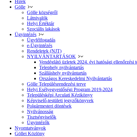
Hírek
Gölle
Gölle községről
Látnivalók
Helyi Értéktár
Szociális lakások
Ügyintézés
Ügyfélfogadás
e-Ügyintézés
Rendeletek (NJT)
NYILVÁNTARTÁSOK
Vendéglátó üzletek 2024. évi hatósági ellenőrzési t
Telephely nyilvántartás
Szálláshely nyilvántartás
Országos Kereskedelmi Nyilvántartás
Gölle Településrendezési terve
Helyi Esélyegyenlőségi Program 2019-2024
Településképi Arculati Kézikönyv
Képviselő-testületi jegyzőkönyvek
Polgármesteri döntések
Nyilvánosság
Tisztségviselők
Ügyintézők
Nyomtatványok
Göllei Közlöny