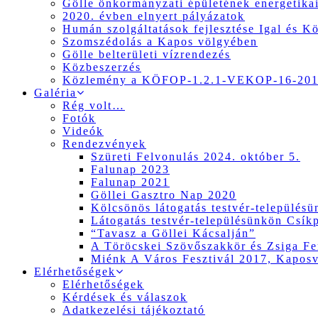
Gölle önkormányzati épületének energetikai
2020. évben elnyert pályázatok
Humán szolgáltatások fejlesztése Igal és K
Szomszédolás a Kapos völgyében
Gölle belterületi vízrendezés
Közbeszerzés
Közlemény a KÖFOP-1.2.1-VEKOP-16-2017
Galéria
Rég volt…
Fotók
Videók
Rendezvények
Szüreti Felvonulás 2024. október 5.
Falunap 2023
Falunap 2021
Göllei Gasztro Nap 2020
Kölcsönös látogatás testvér-település
Látogatás testvér-településünkön Csík
“Tavasz a Göllei Kácsalján”
A Töröcskei Szövőszakkör és Zsiga Fer
Miénk A Város Fesztivál 2017, Kapos
Elérhetőségek
Elérhetőségek
Kérdések és válaszok
Adatkezelési tájékoztató