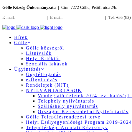
Gölle Község Önkormányzata
| Cím: 7272 Gölle, Petőfi utca 2/b.
E-mail:
jegyzo@golle.hu
| E-mail:
polgarmester@golle.hu
| Tel: +36 (82)
Hírek
Gölle
Gölle községről
Látnivalók
Helyi Értéktár
Szociális lakások
Ügyintézés
Ügyfélfogadás
e-Ügyintézés
Rendeletek (NJT)
NYILVÁNTARTÁSOK
Vendéglátó üzletek 2024. évi hatósági 
Telephely nyilvántartás
Szálláshely nyilvántartás
Országos Kereskedelmi Nyilvántartás
Gölle Településrendezési terve
Helyi Esélyegyenlőségi Program 2019-2024
Településképi Arculati Kézikönyv