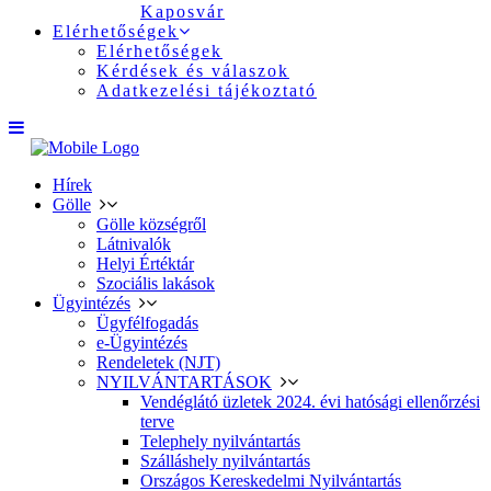
Kaposvár
Elérhetőségek
Elérhetőségek
Kérdések és válaszok
Adatkezelési tájékoztató
Hírek
Gölle
Gölle községről
Látnivalók
Helyi Értéktár
Szociális lakások
Ügyintézés
Ügyfélfogadás
e-Ügyintézés
Rendeletek (NJT)
NYILVÁNTARTÁSOK
Vendéglátó üzletek 2024. évi hatósági ellenőrzési
terve
Telephely nyilvántartás
Szálláshely nyilvántartás
Országos Kereskedelmi Nyilvántartás