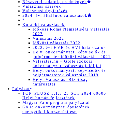
Részvételi adatok, eredmények
Választási szervek
Választási ügyintézés
2024. évi általános választások
*
Korábbi választások
Időközi Roma Nemzetiségi Választás
2023
Választás 2022
Időközi választás 2022
2022. évi HVB és HVI határozatok
Helyi önkormányzati képviselők és
polgármester időközi választása 2021
Valasztas.hu – Gölle időközi
önkormányzati választás jelöltjei
Helyi önkormányzati képviselők és
polgármesterek választása 2019
Helyi Választási Bizottság
határozatai
Pályázat
TOP_PLUSZ-3.1.3-23-SO1-2024-00006
Helyi humán fejlesztések
Magyar Falu program pályázatai
Gölle önkormányzati épületének
energetikai korszerűsítése