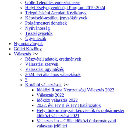
Gölle Településrendezési terve
Helyi Esélyegyenlőségi Program 2019-2024
Településképi Arculati Kézikönyv
Képviselő-testületi jegyzőkönyvek
Polgármesteri döntések
Nyilvánosság
Tisztségviselők
Ügyintézők
Nyomtatványok
Göllei Közlöny
Választás
Részvételi adatok, eredmények
Választási szervek
Választási ügyintézés
2024. évi általános választások
*
Korábbi választások
Időközi Roma Nemzetiségi Választás 2023
Választás 2022
Időközi választás 2022
2022. évi HVB és HVI határozatok
Helyi önkormányzati képviselők és polgármester
időközi választása 2021
Valasztas.hu – Gölle időközi önkormányzati
választás jelöltjei