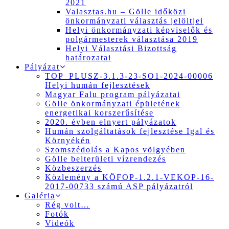
2021
Valasztas.hu – Gölle időközi
önkormányzati választás jelöltjei
Helyi önkormányzati képviselők és
polgármesterek választása 2019
Helyi Választási Bizottság
határozatai
Pályázat
TOP_PLUSZ-3.1.3-23-SO1-2024-00006
Helyi humán fejlesztések
Magyar Falu program pályázatai
Gölle önkormányzati épületének
energetikai korszerűsítése
2020. évben elnyert pályázatok
Humán szolgáltatások fejlesztése Igal és
Környékén
Szomszédolás a Kapos völgyében
Gölle belterületi vízrendezés
Közbeszerzés
Közlemény a KÖFOP-1.2.1-VEKOP-16-
2017-00733 számú ASP pályázatról
Galéria
Rég volt…
Fotók
Videók