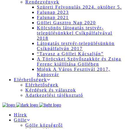
Rendezvények
Szüreti Felvonulás 2024. október 5.
Falunap 2023
Falunap 2021
Göllei Gasztro Nap 2020
Kölcsönös látogatás testvér-
településünkkel Csíkpálfalvával
2018
Látogatás testvér-településünkön
Csíkpálfalván 2017
“Tavasz a Göllei Kácsalján”
A Töröcskei Szövőszakkör és Zsiga
Ferenc kiállítása Göllében
Miénk A Város Fesztivál 2017,
Kaposvár
Elérhetőségek
Elérhetőségek
Kérdések és válaszok
Adatkezelési tájékoztató
Hírek
Gölle
Gölle községről