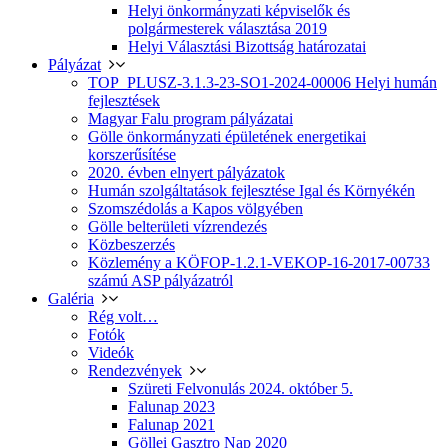
Helyi önkormányzati képviselők és
polgármesterek választása 2019
Helyi Választási Bizottság határozatai
Pályázat
TOP_PLUSZ-3.1.3-23-SO1-2024-00006 Helyi humán
fejlesztések
Magyar Falu program pályázatai
Gölle önkormányzati épületének energetikai
korszerűsítése
2020. évben elnyert pályázatok
Humán szolgáltatások fejlesztése Igal és Környékén
Szomszédolás a Kapos völgyében
Gölle belterületi vízrendezés
Közbeszerzés
Közlemény a KÖFOP-1.2.1-VEKOP-16-2017-00733
számú ASP pályázatról
Galéria
Rég volt…
Fotók
Videók
Rendezvények
Szüreti Felvonulás 2024. október 5.
Falunap 2023
Falunap 2021
Göllei Gasztro Nap 2020