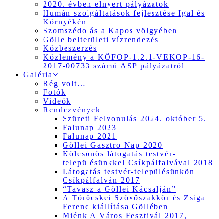
2020. évben elnyert pályázatok
Humán szolgáltatások fejlesztése Igal és
Környékén
Szomszédolás a Kapos völgyében
Gölle belterületi vízrendezés
Közbeszerzés
Közlemény a KÖFOP-1.2.1-VEKOP-16-
2017-00733 számú ASP pályázatról
Galéria
Rég volt…
Fotók
Videók
Rendezvények
Szüreti Felvonulás 2024. október 5.
Falunap 2023
Falunap 2021
Göllei Gasztro Nap 2020
Kölcsönös látogatás testvér-
településünkkel Csíkpálfalvával 2018
Látogatás testvér-településünkön
Csíkpálfalván 2017
“Tavasz a Göllei Kácsalján”
A Töröcskei Szövőszakkör és Zsiga
Ferenc kiállítása Göllében
Miénk A Város Fesztivál 2017,