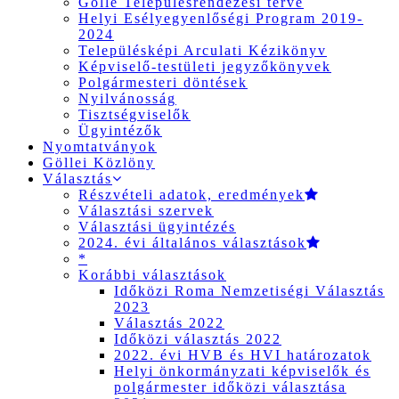
Gölle Településrendezési terve
Helyi Esélyegyenlőségi Program 2019-
2024
Településképi Arculati Kézikönyv
Képviselő-testületi jegyzőkönyvek
Polgármesteri döntések
Nyilvánosság
Tisztségviselők
Ügyintézők
Nyomtatványok
Göllei Közlöny
Választás
Részvételi adatok, eredmények
Választási szervek
Választási ügyintézés
2024. évi általános választások
*
Korábbi választások
Időközi Roma Nemzetiségi Választás
2023
Választás 2022
Időközi választás 2022
2022. évi HVB és HVI határozatok
Helyi önkormányzati képviselők és
polgármester időközi választása