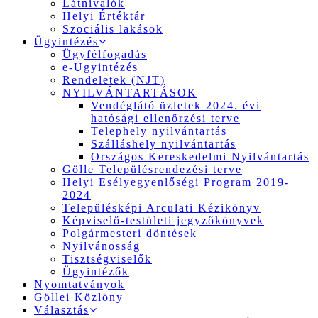
Látnivalók
Helyi Értéktár
Szociális lakások
Ügyintézés
Ügyfélfogadás
e-Ügyintézés
Rendeletek (NJT)
NYILVÁNTARTÁSOK
Vendéglátó üzletek 2024. évi
hatósági ellenőrzési terve
Telephely nyilvántartás
Szálláshely nyilvántartás
Országos Kereskedelmi Nyilvántartás
Gölle Településrendezési terve
Helyi Esélyegyenlőségi Program 2019-
2024
Településképi Arculati Kézikönyv
Képviselő-testületi jegyzőkönyvek
Polgármesteri döntések
Nyilvánosság
Tisztségviselők
Ügyintézők
Nyomtatványok
Göllei Közlöny
Választás