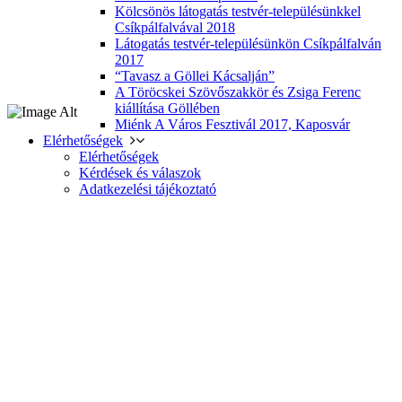
Kölcsönös látogatás testvér-településünkkel
Csíkpálfalvával 2018
Látogatás testvér-településünkön Csíkpálfalván
2017
“Tavasz a Göllei Kácsalján”
A Töröcskei Szövőszakkör és Zsiga Ferenc
kiállítása Göllében
Miénk A Város Fesztivál 2017, Kaposvár
Elérhetőségek
Elérhetőségek
Kérdések és válaszok
Adatkezelési tájékoztató