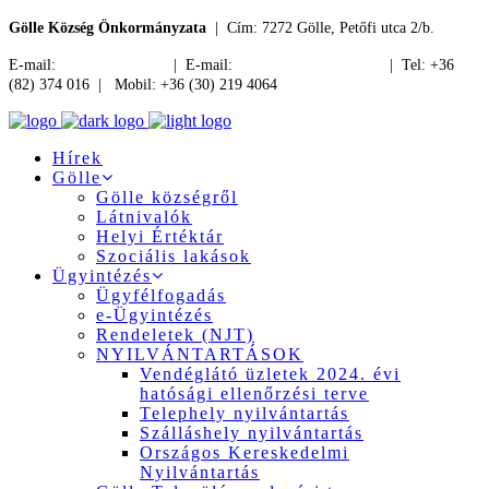
Gölle Község Önkormányzata
| Cím: 7272 Gölle, Petőfi utca 2/b.
E-mail:
jegyzo@golle.hu
| E-mail:
polgarmester@golle.hu
| Tel: +36
(82) 374 016 | Mobil: +36 (30) 219 4064
Hírek
Gölle
Gölle községről
Látnivalók
Helyi Értéktár
Szociális lakások
Ügyintézés
Ügyfélfogadás
e-Ügyintézés
Rendeletek (NJT)
NYILVÁNTARTÁSOK
Vendéglátó üzletek 2024. évi
hatósági ellenőrzési terve
Telephely nyilvántartás
Szálláshely nyilvántartás
Országos Kereskedelmi
Nyilvántartás