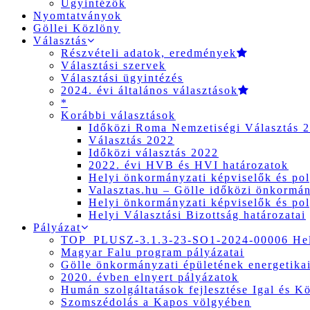
Ügyintézők
Nyomtatványok
Göllei Közlöny
Választás
Részvételi adatok, eredmények
Választási szervek
Választási ügyintézés
2024. évi általános választások
*
Korábbi választások
Időközi Roma Nemzetiségi Választás 
Választás 2022
Időközi választás 2022
2022. évi HVB és HVI határozatok
Helyi önkormányzati képviselők és pol
Valasztas.hu – Gölle időközi önkormány
Helyi önkormányzati képviselők és pol
Helyi Választási Bizottság határozatai
Pályázat
TOP_PLUSZ-3.1.3-23-SO1-2024-00006 Hely
Magyar Falu program pályázatai
Gölle önkormányzati épületének energetikai
2020. évben elnyert pályázatok
Humán szolgáltatások fejlesztése Igal és K
Szomszédolás a Kapos völgyében