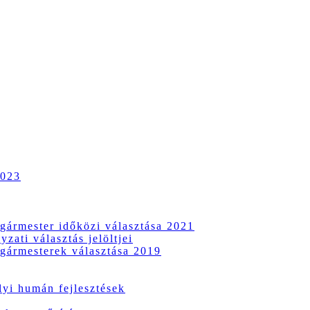
2023
gármester időközi választása 2021
zati választás jelöltjei
gármesterek választása 2019
i humán fejlesztések