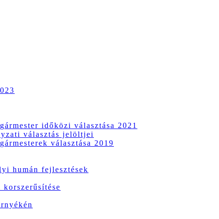
2023
gármester időközi választása 2021
zati választás jelöltjei
gármesterek választása 2019
i humán fejlesztések
 korszerűsítése
örnyékén