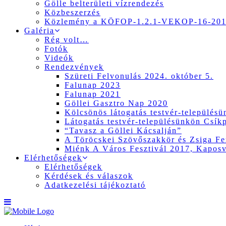
Gölle belterületi vízrendezés
Közbeszerzés
Közlemény a KÖFOP-1.2.1-VEKOP-16-2017
Galéria
Rég volt…
Fotók
Videók
Rendezvények
Szüreti Felvonulás 2024. október 5.
Falunap 2023
Falunap 2021
Göllei Gasztro Nap 2020
Kölcsönös látogatás testvér-település
Látogatás testvér-településünkön Csík
“Tavasz a Göllei Kácsalján”
A Töröcskei Szövőszakkör és Zsiga Fer
Miénk A Város Fesztivál 2017, Kapos
Elérhetőségek
Elérhetőségek
Kérdések és válaszok
Adatkezelési tájékoztató