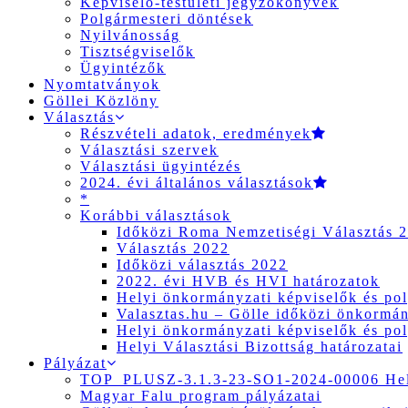
Képviselő-testületi jegyzőkönyvek
Polgármesteri döntések
Nyilvánosság
Tisztségviselők
Ügyintézők
Nyomtatványok
Göllei Közlöny
Választás
Részvételi adatok, eredmények
Választási szervek
Választási ügyintézés
2024. évi általános választások
*
Korábbi választások
Időközi Roma Nemzetiségi Választás 
Választás 2022
Időközi választás 2022
2022. évi HVB és HVI határozatok
Helyi önkormányzati képviselők és pol
Valasztas.hu – Gölle időközi önkormány
Helyi önkormányzati képviselők és pol
Helyi Választási Bizottság határozatai
Pályázat
TOP_PLUSZ-3.1.3-23-SO1-2024-00006 Hely
Magyar Falu program pályázatai