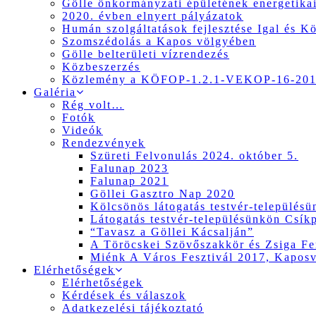
Gölle önkormányzati épületének energetikai
2020. évben elnyert pályázatok
Humán szolgáltatások fejlesztése Igal és K
Szomszédolás a Kapos völgyében
Gölle belterületi vízrendezés
Közbeszerzés
Közlemény a KÖFOP-1.2.1-VEKOP-16-2017
Galéria
Rég volt…
Fotók
Videók
Rendezvények
Szüreti Felvonulás 2024. október 5.
Falunap 2023
Falunap 2021
Göllei Gasztro Nap 2020
Kölcsönös látogatás testvér-település
Látogatás testvér-településünkön Csík
“Tavasz a Göllei Kácsalján”
A Töröcskei Szövőszakkör és Zsiga Fer
Miénk A Város Fesztivál 2017, Kapos
Elérhetőségek
Elérhetőségek
Kérdések és válaszok
Adatkezelési tájékoztató