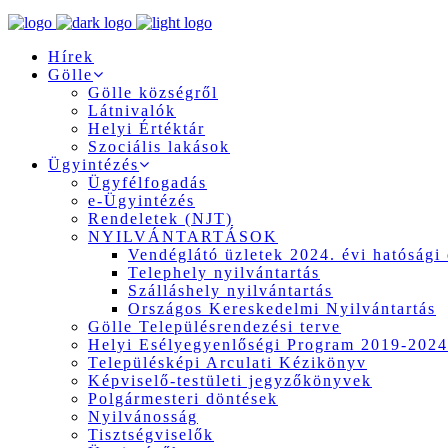
Hírek
Gölle
Gölle községről
Látnivalók
Helyi Értéktár
Szociális lakások
Ügyintézés
Ügyfélfogadás
e-Ügyintézés
Rendeletek (NJT)
NYILVÁNTARTÁSOK
Vendéglátó üzletek 2024. évi hatósági 
Telephely nyilvántartás
Szálláshely nyilvántartás
Országos Kereskedelmi Nyilvántartás
Gölle Településrendezési terve
Helyi Esélyegyenlőségi Program 2019-2024
Településképi Arculati Kézikönyv
Képviselő-testületi jegyzőkönyvek
Polgármesteri döntések
Nyilvánosság
Tisztségviselők