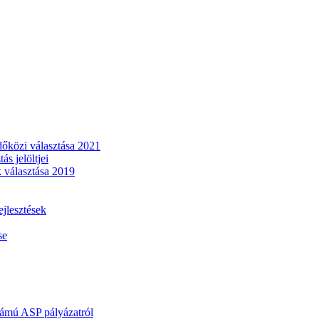
dőközi választása 2021
s jelöltjei
 választása 2019
lesztések
se
mú ASP pályázatról