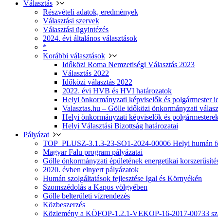
Választás
Részvételi adatok, eredmények
Választási szervek
Választási ügyintézés
2024. évi általános választások
*
Korábbi választások
Időközi Roma Nemzetiségi Választás 2023
Választás 2022
Időközi választás 2022
2022. évi HVB és HVI határozatok
Helyi önkormányzati képviselők és polgármester i
Valasztas.hu – Gölle időközi önkormányzati választá
Helyi önkormányzati képviselők és polgármesterek
Helyi Választási Bizottság határozatai
Pályázat
TOP_PLUSZ-3.1.3-23-SO1-2024-00006 Helyi humán fej
Magyar Falu program pályázatai
Gölle önkormányzati épületének energetikai korszerűsíté
2020. évben elnyert pályázatok
Humán szolgáltatások fejlesztése Igal és Környékén
Szomszédolás a Kapos völgyében
Gölle belterületi vízrendezés
Közbeszerzés
Közlemény a KÖFOP-1.2.1-VEKOP-16-2017-00733 szá