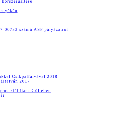
 korszerűsítése
örnyékén
-00733 számú ASP pályázatról
ünkkel Csíkpálfalvával 2018
pálfalván 2017
enc kiállítása Göllében
vár