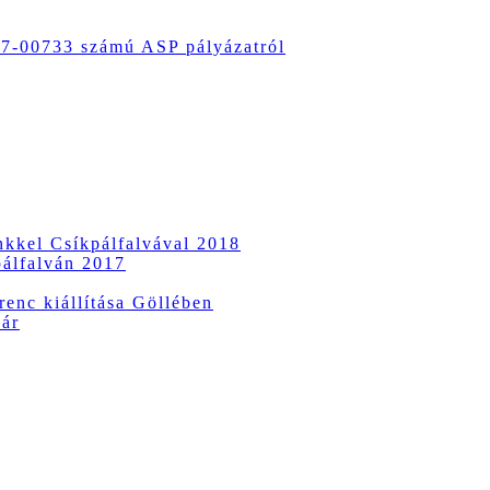
-00733 számú ASP pályázatról
ünkkel Csíkpálfalvával 2018
pálfalván 2017
enc kiállítása Göllében
vár