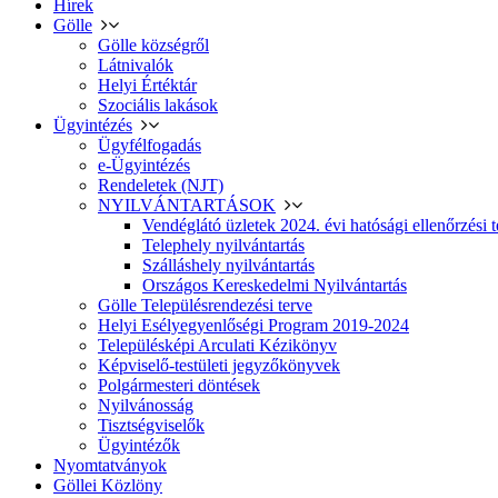
Hírek
Gölle
Gölle községről
Látnivalók
Helyi Értéktár
Szociális lakások
Ügyintézés
Ügyfélfogadás
e-Ügyintézés
Rendeletek (NJT)
NYILVÁNTARTÁSOK
Vendéglátó üzletek 2024. évi hatósági ellenőrzési t
Telephely nyilvántartás
Szálláshely nyilvántartás
Országos Kereskedelmi Nyilvántartás
Gölle Településrendezési terve
Helyi Esélyegyenlőségi Program 2019-2024
Településképi Arculati Kézikönyv
Képviselő-testületi jegyzőkönyvek
Polgármesteri döntések
Nyilvánosság
Tisztségviselők
Ügyintézők
Nyomtatványok
Göllei Közlöny