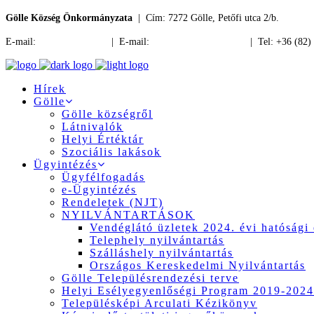
Gölle Község Önkormányzata
| Cím: 7272 Gölle, Petőfi utca 2/b.
E-mail:
jegyzo@golle.hu
| E-mail:
polgarmester@golle.hu
| Tel: +36 (82)
Hírek
Gölle
Gölle községről
Látnivalók
Helyi Értéktár
Szociális lakások
Ügyintézés
Ügyfélfogadás
e-Ügyintézés
Rendeletek (NJT)
NYILVÁNTARTÁSOK
Vendéglátó üzletek 2024. évi hatósági 
Telephely nyilvántartás
Szálláshely nyilvántartás
Országos Kereskedelmi Nyilvántartás
Gölle Településrendezési terve
Helyi Esélyegyenlőségi Program 2019-2024
Településképi Arculati Kézikönyv