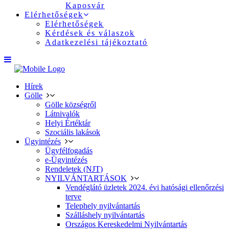
Kaposvár
Elérhetőségek
Elérhetőségek
Kérdések és válaszok
Adatkezelési tájékoztató
Hírek
Gölle
Gölle községről
Látnivalók
Helyi Értéktár
Szociális lakások
Ügyintézés
Ügyfélfogadás
e-Ügyintézés
Rendeletek (NJT)
NYILVÁNTARTÁSOK
Vendéglátó üzletek 2024. évi hatósági ellenőrzési
terve
Telephely nyilvántartás
Szálláshely nyilvántartás
Országos Kereskedelmi Nyilvántartás