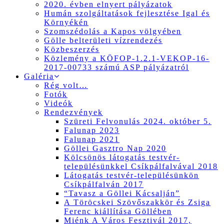
2020. évben elnyert pályázatok
Humán szolgáltatások fejlesztése Igal és
Környékén
Szomszédolás a Kapos völgyében
Gölle belterületi vízrendezés
Közbeszerzés
Közlemény a KÖFOP-1.2.1-VEKOP-16-
2017-00733 számú ASP pályázatról
Galéria
Rég volt…
Fotók
Videók
Rendezvények
Szüreti Felvonulás 2024. október 5.
Falunap 2023
Falunap 2021
Göllei Gasztro Nap 2020
Kölcsönös látogatás testvér-
településünkkel Csíkpálfalvával 2018
Látogatás testvér-településünkön
Csíkpálfalván 2017
“Tavasz a Göllei Kácsalján”
A Töröcskei Szövőszakkör és Zsiga
Ferenc kiállítása Göllében
Miénk A Város Fesztivál 2017,