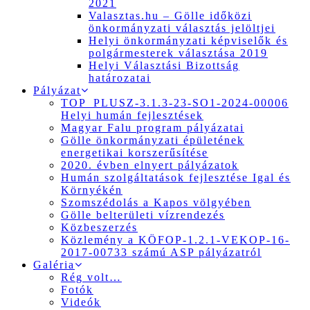
2021
Valasztas.hu – Gölle időközi
önkormányzati választás jelöltjei
Helyi önkormányzati képviselők és
polgármesterek választása 2019
Helyi Választási Bizottság
határozatai
Pályázat
TOP_PLUSZ-3.1.3-23-SO1-2024-00006
Helyi humán fejlesztések
Magyar Falu program pályázatai
Gölle önkormányzati épületének
energetikai korszerűsítése
2020. évben elnyert pályázatok
Humán szolgáltatások fejlesztése Igal és
Környékén
Szomszédolás a Kapos völgyében
Gölle belterületi vízrendezés
Közbeszerzés
Közlemény a KÖFOP-1.2.1-VEKOP-16-
2017-00733 számú ASP pályázatról
Galéria
Rég volt…
Fotók
Videók