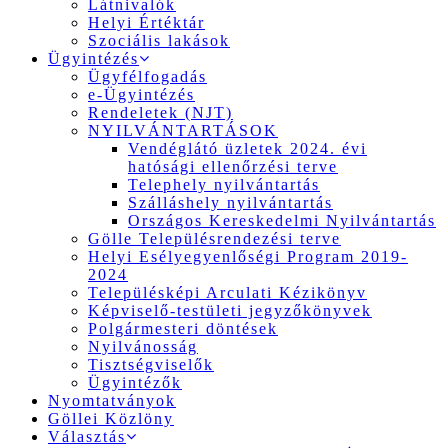
Látnivalók
Helyi Értéktár
Szociális lakások
Ügyintézés
Ügyfélfogadás
e-Ügyintézés
Rendeletek (NJT)
NYILVÁNTARTÁSOK
Vendéglátó üzletek 2024. évi
hatósági ellenőrzési terve
Telephely nyilvántartás
Szálláshely nyilvántartás
Országos Kereskedelmi Nyilvántartás
Gölle Településrendezési terve
Helyi Esélyegyenlőségi Program 2019-
2024
Településképi Arculati Kézikönyv
Képviselő-testületi jegyzőkönyvek
Polgármesteri döntések
Nyilvánosság
Tisztségviselők
Ügyintézők
Nyomtatványok
Göllei Közlöny
Választás