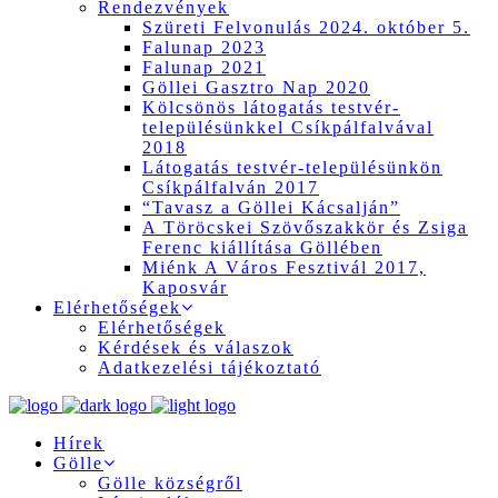
Rendezvények
Szüreti Felvonulás 2024. október 5.
Falunap 2023
Falunap 2021
Göllei Gasztro Nap 2020
Kölcsönös látogatás testvér-
településünkkel Csíkpálfalvával
2018
Látogatás testvér-településünkön
Csíkpálfalván 2017
“Tavasz a Göllei Kácsalján”
A Töröcskei Szövőszakkör és Zsiga
Ferenc kiállítása Göllében
Miénk A Város Fesztivál 2017,
Kaposvár
Elérhetőségek
Elérhetőségek
Kérdések és válaszok
Adatkezelési tájékoztató
Hírek
Gölle
Gölle községről