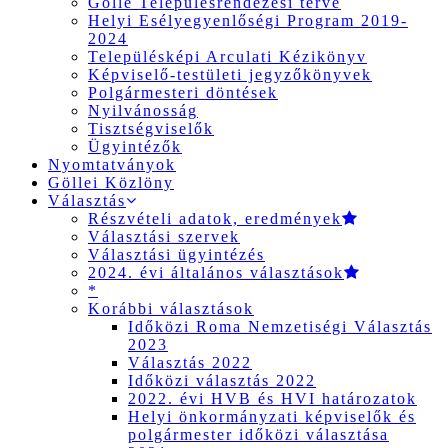
Gölle Településrendezési terve
Helyi Esélyegyenlőségi Program 2019-
2024
Településképi Arculati Kézikönyv
Képviselő-testületi jegyzőkönyvek
Polgármesteri döntések
Nyilvánosság
Tisztségviselők
Ügyintézők
Nyomtatványok
Göllei Közlöny
Választás
Részvételi adatok, eredmények
Választási szervek
Választási ügyintézés
2024. évi általános választások
*
Korábbi választások
Időközi Roma Nemzetiségi Választás
2023
Választás 2022
Időközi választás 2022
2022. évi HVB és HVI határozatok
Helyi önkormányzati képviselők és
polgármester időközi választása