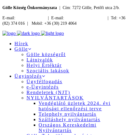
Gölle Község Önkormányzata
| Cím: 7272 Gölle, Petőfi utca 2/b.
E-mail:
jegyzo@golle.hu
| E-mail:
polgarmester@golle.hu
| Tel: +36
(82) 374 016 | Mobil: +36 (30) 219 4064
Hírek
Gölle
Gölle községről
Látnivalók
Helyi Értéktár
Szociális lakások
Ügyintézés
Ügyfélfogadás
e-Ügyintézés
Rendeletek (NJT)
NYILVÁNTARTÁSOK
Vendéglátó üzletek 2024. évi
hatósági ellenőrzési terve
Telephely nyilvántartás
Szálláshely nyilvántartás
Országos Kereskedelmi
Nyilvántartás