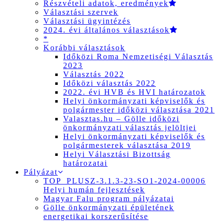
Részvételi adatok, eredmények
Választási szervek
Választási ügyintézés
2024. évi általános választások
*
Korábbi választások
Időközi Roma Nemzetiségi Választás
2023
Választás 2022
Időközi választás 2022
2022. évi HVB és HVI határozatok
Helyi önkormányzati képviselők és
polgármester időközi választása 2021
Valasztas.hu – Gölle időközi
önkormányzati választás jelöltjei
Helyi önkormányzati képviselők és
polgármesterek választása 2019
Helyi Választási Bizottság
határozatai
Pályázat
TOP_PLUSZ-3.1.3-23-SO1-2024-00006
Helyi humán fejlesztések
Magyar Falu program pályázatai
Gölle önkormányzati épületének
energetikai korszerűsítése