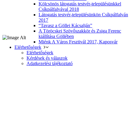
Kölcsönös látogatás testvér-településünkkel
Csíkpálfalvával 2018
Látogatás testvér-településünkön Csíkpálfalván
2017
“Tavasz a Göllei Kácsalján”
A Töröcskei Szövőszakkör és Zsiga Ferenc
kiállítása Göllében
Miénk A Város Fesztivál 2017, Kaposvár
Elérhetőségek
Elérhetőségek
Kérdések és válaszok
Adatkezelési tájékoztató