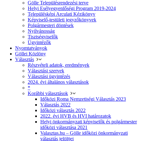
Gölle Településrendezési terve
Helyi Esélyegyenlőségi Program 2019-2024
Településképi Arculati Kézikönyv
Képviselő-testületi jegyzőkönyvek
Polgármesteri döntések
Nyilvánosság
Tisztségviselők
Ügyintézők
Nyomtatványok
Göllei Közlöny
Választás
Részvételi adatok, eredmények
Választási szervek
Választási ügyintézés
2024. évi általános választások
*
Korábbi választások
Időközi Roma Nemzetiségi Választás 2023
Választás 2022
Időközi választás 2022
2022. évi HVB és HVI határozatok
Helyi önkormányzati képviselők és polgármester
időközi választása 2021
Valasztas.hu – Gölle időközi önkormányzati
választás jelöltjei