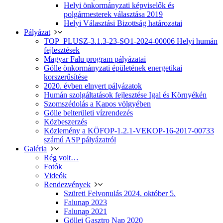
Helyi önkormányzati képviselők és
polgármesterek választása 2019
Helyi Választási Bizottság határozatai
Pályázat
TOP_PLUSZ-3.1.3-23-SO1-2024-00006 Helyi humán
fejlesztések
Magyar Falu program pályázatai
Gölle önkormányzati épületének energetikai
korszerűsítése
2020. évben elnyert pályázatok
Humán szolgáltatások fejlesztése Igal és Környékén
Szomszédolás a Kapos völgyében
Gölle belterületi vízrendezés
Közbeszerzés
Közlemény a KÖFOP-1.2.1-VEKOP-16-2017-00733
számú ASP pályázatról
Galéria
Rég volt…
Fotók
Videók
Rendezvények
Szüreti Felvonulás 2024. október 5.
Falunap 2023
Falunap 2021
Göllei Gasztro Nap 2020