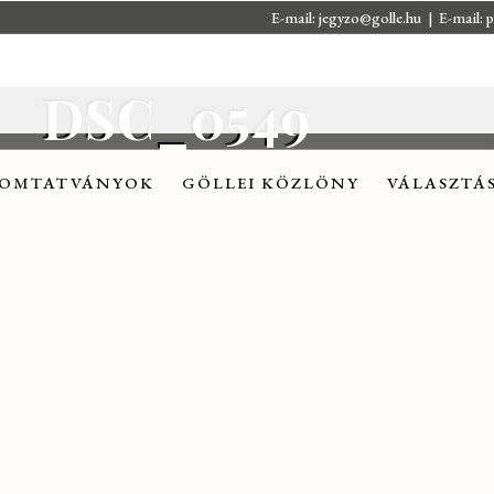
E-mail:
jegyzo@golle.hu
| E-mail:
p
OMTATVÁNYOK
GÖLLEI KÖZLÖNY
VÁLASZTÁ
DSC_0549
OMTATVÁNYOK
GÖLLEI KÖZLÖNY
VÁLASZTÁ