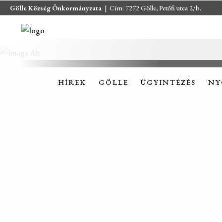
Gölle Község Önkormányzata
| Cím: 7272 Gölle, Petőfi utca 2/b.
HÍREK
GÖLLE
ÜGYINTÉZÉS
NY
HÍREK
GÖLLE
ÜGYINTÉZÉS
NY