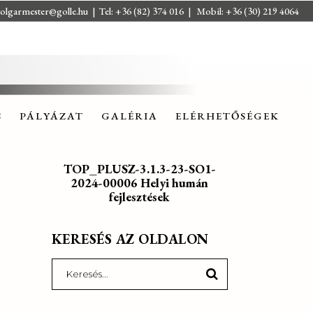
olgarmester@golle.hu
| Tel: +36 (82) 374 016 | Mobil: +36 (30) 219 4064
S
PÁLYÁZAT
GALÉRIA
ELÉRHETŐSÉGEK
S
PÁLYÁZAT
GALÉRIA
ELÉRHETŐSÉGEK
TOP_PLUSZ-3.1.3-23-SO1-
2024-00006 Helyi humán
fejlesztések
KERESÉS AZ OLDALON
Search
for: