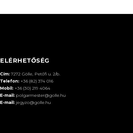
ELÉRHETŐSÉG
Cím:
7272 Gölle, Petőfi u. 2/b.
Telefon:
+36 (82) 374 016
Mobil:
+36 (30) 219 4064
E-mail:
polgarmester@golle.hu
E-mail:
jegyzo@golle.hu