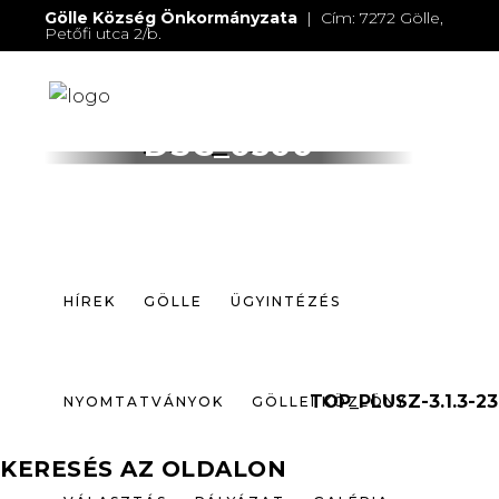
Gölle Község Önkormányzata
| Cím: 7272 Gölle,
Petőfi utca 2/b.
E-mail:
jegyzo@golle.hu
| E-mail:
polgarmester@golle.hu
| Tel: +36 (82) 374 016 |
Mobil: +36 (30) 219 4064
HÍREK
GÖLLE
ÜGYINTÉZÉS
DSC_0500
NYOMTATVÁNYOK
GÖLLEI KÖZLÖNY
VÁLASZTÁS
PÁLYÁZAT
GALÉRIA
HÍREK
GÖLLE
ÜGYINTÉZÉS
ELÉRHETŐSÉGEK
TOP_PLUSZ-3.1.3-23
NYOMTATVÁNYOK
GÖLLEI KÖZLÖNY
KERESÉS AZ OLDALON