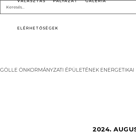
VÁLASZTÁS
PÁLYÁZAT
GALÉRIA
Search
for:
ELÉRHETŐSÉGEK
GÖLLE ÖNKORMÁNYZATI ÉPÜLETÉNEK ENERGETIKAI
2024. AUGU