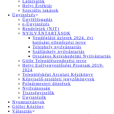
Látnivalók
Helyi Értéktár
Szociális lakások
Ügyintézés
Ügyfélfogadás
e-Ügyintézés
Rendeletek (NJT)
NYILVÁNTARTÁSOK
Vendéglátó üzletek 2024. évi
hatósági ellenőrzési terve
Telephely nyilvántartás
Szálláshely nyilvántartás
Országos Kereskedelmi Nyilvántartás
Gölle Településrendezési terve
Helyi Esélyegyenlőségi Program 2019-
2024
Településképi Arculati Kézikönyv
Képviselő-testületi jegyzőkönyvek
Polgármesteri döntések
Nyilvánosság
Tisztségviselők
Ügyintézők
Nyomtatványok
Göllei Közlöny
Választás