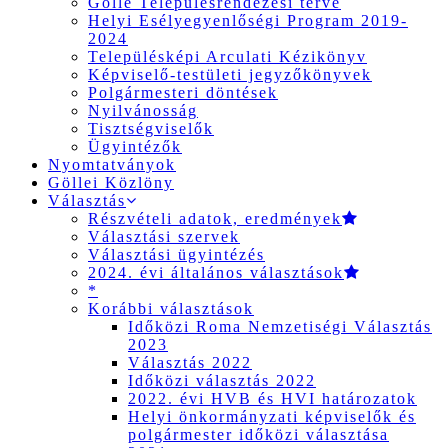
Gölle Településrendezési terve
Helyi Esélyegyenlőségi Program 2019-
2024
Településképi Arculati Kézikönyv
Képviselő-testületi jegyzőkönyvek
Polgármesteri döntések
Nyilvánosság
Tisztségviselők
Ügyintézők
Nyomtatványok
Göllei Közlöny
Választás
Részvételi adatok, eredmények
Választási szervek
Választási ügyintézés
2024. évi általános választások
*
Korábbi választások
Időközi Roma Nemzetiségi Választás
2023
Választás 2022
Időközi választás 2022
2022. évi HVB és HVI határozatok
Helyi önkormányzati képviselők és
polgármester időközi választása