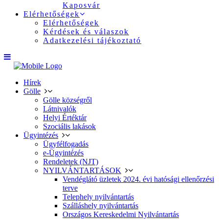
Kaposvár
Elérhetőségek
Elérhetőségek
Kérdések és válaszok
Adatkezelési tájékoztató
Hírek
Gölle
Gölle községről
Látnivalók
Helyi Értéktár
Szociális lakások
Ügyintézés
Ügyfélfogadás
e-Ügyintézés
Rendeletek (NJT)
NYILVÁNTARTÁSOK
Vendéglátó üzletek 2024. évi hatósági ellenőrzési
terve
Telephely nyilvántartás
Szálláshely nyilvántartás
Országos Kereskedelmi Nyilvántartás