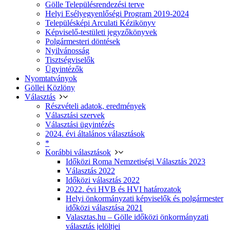
Gölle Településrendezési terve
Helyi Esélyegyenlőségi Program 2019-2024
Településképi Arculati Kézikönyv
Képviselő-testületi jegyzőkönyvek
Polgármesteri döntések
Nyilvánosság
Tisztségviselők
Ügyintézők
Nyomtatványok
Göllei Közlöny
Választás
Részvételi adatok, eredmények
Választási szervek
Választási ügyintézés
2024. évi általános választások
*
Korábbi választások
Időközi Roma Nemzetiségi Választás 2023
Választás 2022
Időközi választás 2022
2022. évi HVB és HVI határozatok
Helyi önkormányzati képviselők és polgármester
időközi választása 2021
Valasztas.hu – Gölle időközi önkormányzati
választás jelöltjei