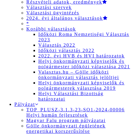
Részvételi adatok, eredmények
Választási szervek
Választási ügyintézés
2024. évi általános választások
*
Korábbi választások
Időközi Roma Nemzetiségi Választás
2023
Választás 2022
Időközi választás 2022
2022. évi HVB és HVI határozatok
Helyi önkormányzati képviselők és
polgármester időközi választása 2021
Valasztas.hu – Gölle időközi
önkormányzati választás jelöltjei
Helyi önkormányzati képviselők és
polgármesterek választása 2019
Helyi Választási Bizottság
határozatai
Pályázat
TOP_PLUSZ-3.1.3-23-SO1-2024-00006
Helyi humán fejlesztések
Magyar Falu program pályázatai
Gölle önkormányzati épületének
energetikai korszerűsítése