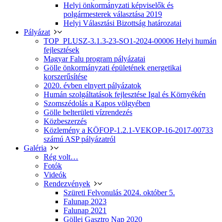
Helyi önkormányzati képviselők és
polgármesterek választása 2019
Helyi Választási Bizottság határozatai
Pályázat
TOP_PLUSZ-3.1.3-23-SO1-2024-00006 Helyi humán
fejlesztések
Magyar Falu program pályázatai
Gölle önkormányzati épületének energetikai
korszerűsítése
2020. évben elnyert pályázatok
Humán szolgáltatások fejlesztése Igal és Környékén
Szomszédolás a Kapos völgyében
Gölle belterületi vízrendezés
Közbeszerzés
Közlemény a KÖFOP-1.2.1-VEKOP-16-2017-00733
számú ASP pályázatról
Galéria
Rég volt…
Fotók
Videók
Rendezvények
Szüreti Felvonulás 2024. október 5.
Falunap 2023
Falunap 2021
Göllei Gasztro Nap 2020