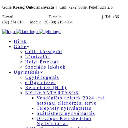
Gölle Község Önkormányzata
| Cím: 7272 Gölle, Petőfi utca 2/b.
E-mail:
jegyzo@golle.hu
| E-mail:
polgarmester@golle.hu
| Tel: +36
(82) 374 016 | Mobil: +36 (30) 219 4064
Hírek
Gölle
Gölle községről
Látnivalók
Helyi Értéktár
Szociális lakások
Ügyintézés
Ügyfélfogadás
e-Ügyintézés
Rendeletek (NJT)
NYILVÁNTARTÁSOK
Vendéglátó üzletek 2024. évi
hatósági ellenőrzési terve
Telephely nyilvántartás
Szálláshely nyilvántartás
Országos Kereskedelmi
Nyilvántartás