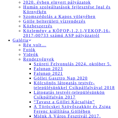
2020. évben elnyert pályázatok
Humán szolgáltatások fejlesztése Igal és
Környékén
Szomszédolás a Kapos völgyében
Gölle belterületi vízrendezés
Közbeszerzés
Közlemény a KÖFOP-1.2.1-VEKOP-16-
2017-00733 számú ASP pályázatról
Galéria
Rég volt…
Fotók
Videók
Rendezvények
Szüreti Felvonulás 2024. október 5.
Falunap 2023
Falunap 2021
Göllei Gasztro Nap 2020
Kölcsönös látogatás testvér-
településünkkel Csíkpálfalvával 2018
Látogatás testvér-településünkön
Csíkpálfalván 2017
“Tavasz a Göllei Kácsalján”
A Töröcskei Szövőszakkör és Zsiga
Ferenc kiállítása Göllében
Miénk A Város Fesztivál 2017,