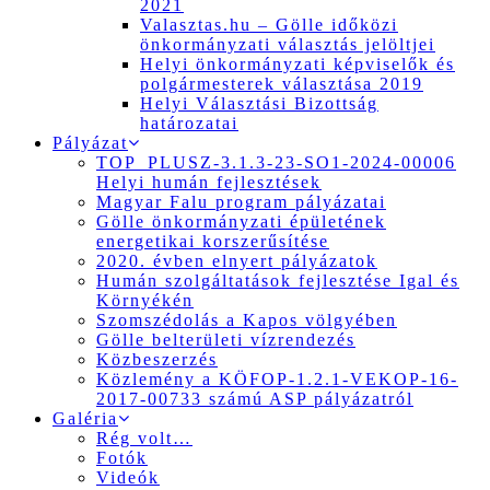
2021
Valasztas.hu – Gölle időközi
önkormányzati választás jelöltjei
Helyi önkormányzati képviselők és
polgármesterek választása 2019
Helyi Választási Bizottság
határozatai
Pályázat
TOP_PLUSZ-3.1.3-23-SO1-2024-00006
Helyi humán fejlesztések
Magyar Falu program pályázatai
Gölle önkormányzati épületének
energetikai korszerűsítése
2020. évben elnyert pályázatok
Humán szolgáltatások fejlesztése Igal és
Környékén
Szomszédolás a Kapos völgyében
Gölle belterületi vízrendezés
Közbeszerzés
Közlemény a KÖFOP-1.2.1-VEKOP-16-
2017-00733 számú ASP pályázatról
Galéria
Rég volt…
Fotók
Videók