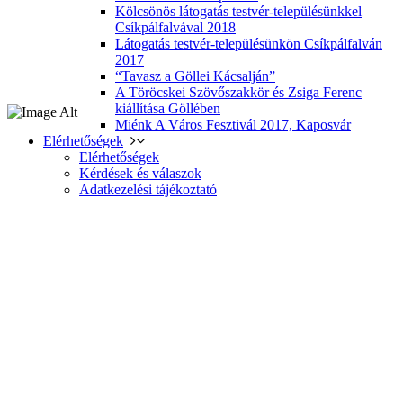
Kölcsönös látogatás testvér-településünkkel
Csíkpálfalvával 2018
Látogatás testvér-településünkön Csíkpálfalván
2017
“Tavasz a Göllei Kácsalján”
A Töröcskei Szövőszakkör és Zsiga Ferenc
kiállítása Göllében
Miénk A Város Fesztivál 2017, Kaposvár
Elérhetőségek
Elérhetőségek
Kérdések és válaszok
Adatkezelési tájékoztató