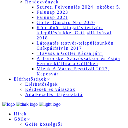
Rendezvények
Szüreti Felvonulás 2024. október 5.
Falunap 2023
Falunap 2021
Göllei Gasztro Nap 2020
Kölcsönös látogatás testvér-
településünkkel Csíkpálfalvával
2018
Látogatás testvér-településünkön
Csíkpálfalván 2017
“Tavasz a Göllei Kácsalján”
A Töröcskei Szövőszakkör és Zsiga
Ferenc kiállítása Göllében
Miénk A Város Fesztivál 2017,
Kaposvár
Elérhetőségek
Elérhetőségek
Kérdések és válaszok
Adatkezelési tájékoztató
Hírek
Gölle
Gölle községről