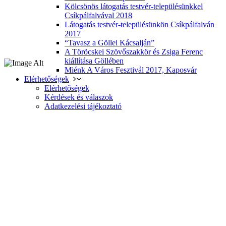
Kölcsönös látogatás testvér-településünkkel
Csíkpálfalvával 2018
Látogatás testvér-településünkön Csíkpálfalván
2017
“Tavasz a Göllei Kácsalján”
A Töröcskei Szövőszakkör és Zsiga Ferenc
kiállítása Göllében
Miénk A Város Fesztivál 2017, Kaposvár
Elérhetőségek
Elérhetőségek
Kérdések és válaszok
Adatkezelési tájékoztató