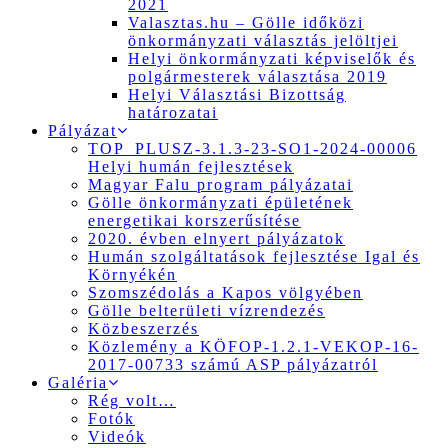
2021
Valasztas.hu – Gölle időközi
önkormányzati választás jelöltjei
Helyi önkormányzati képviselők és
polgármesterek választása 2019
Helyi Választási Bizottság
határozatai
Pályázat
TOP_PLUSZ-3.1.3-23-SO1-2024-00006
Helyi humán fejlesztések
Magyar Falu program pályázatai
Gölle önkormányzati épületének
energetikai korszerűsítése
2020. évben elnyert pályázatok
Humán szolgáltatások fejlesztése Igal és
Környékén
Szomszédolás a Kapos völgyében
Gölle belterületi vízrendezés
Közbeszerzés
Közlemény a KÖFOP-1.2.1-VEKOP-16-
2017-00733 számú ASP pályázatról
Galéria
Rég volt…
Fotók
Videók