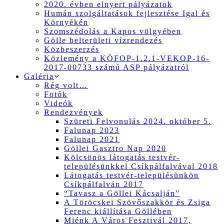
2020. évben elnyert pályázatok
Humán szolgáltatások fejlesztése Igal és
Környékén
Szomszédolás a Kapos völgyében
Gölle belterületi vízrendezés
Közbeszerzés
Közlemény a KÖFOP-1.2.1-VEKOP-16-
2017-00733 számú ASP pályázatról
Galéria
Rég volt…
Fotók
Videók
Rendezvények
Szüreti Felvonulás 2024. október 5.
Falunap 2023
Falunap 2021
Göllei Gasztro Nap 2020
Kölcsönös látogatás testvér-
településünkkel Csíkpálfalvával 2018
Látogatás testvér-településünkön
Csíkpálfalván 2017
“Tavasz a Göllei Kácsalján”
A Töröcskei Szövőszakkör és Zsiga
Ferenc kiállítása Göllében
Miénk A Város Fesztivál 2017,