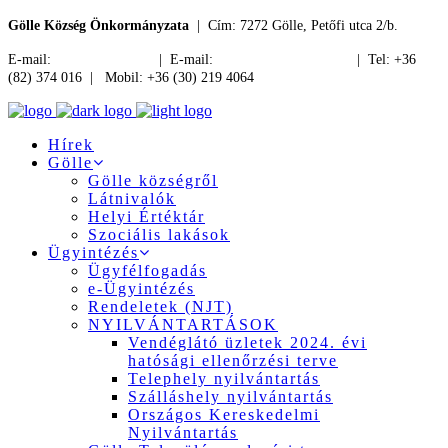
Gölle Község Önkormányzata
| Cím: 7272 Gölle, Petőfi utca 2/b.
E-mail:
jegyzo@golle.hu
| E-mail:
polgarmester@golle.hu
| Tel: +36
(82) 374 016 | Mobil: +36 (30) 219 4064
Hírek
Gölle
Gölle községről
Látnivalók
Helyi Értéktár
Szociális lakások
Ügyintézés
Ügyfélfogadás
e-Ügyintézés
Rendeletek (NJT)
NYILVÁNTARTÁSOK
Vendéglátó üzletek 2024. évi
hatósági ellenőrzési terve
Telephely nyilvántartás
Szálláshely nyilvántartás
Országos Kereskedelmi
Nyilvántartás