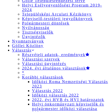
Gölle Településrendezési terve
Helyi Esélyegyenlőségi Program 2019-
2024
Településképi Arculati Kézikönyv
Képviselő-testületi jegyzőkönyvek
Polgármesteri döntések
Nyilvánosság
Tisztségviselők
Ügyintézők
Nyomtatványok
Göllei Közlöny
Választás
Részvételi adatok, eredmények
Választási szervek
Választási ügyintézés
2024. évi általános választások
*
Korábbi választások
Időközi Roma Nemzetiségi Választás
2023
Választás 2022
Időközi választás 2022
2022. évi HVB és HVI határozatok
Helyi önkormányzati képviselők és
polgármester időközi választása