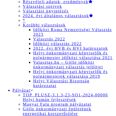
Részvételi adatok, eredmények
Választási szervek
Választási ügyintézés
2024. évi általános választások
*
Korábbi választások
Időközi Roma Nemzetiségi Választás
2023
Választás 2022
Időközi választás 2022
2022. évi HVB és HVI határozatok
Helyi önkormányzati képviselők és
polgármester időközi választása 2021
Valasztas.hu – Gölle időközi
önkormányzati választás jelöltjei
Helyi önkormányzati képviselők és
polgármesterek választása 2019
Helyi Választási Bizottság
határozatai
Pályázat
TOP_PLUSZ-3.1.3-23-SO1-2024-00006
Helyi humán fejlesztések
Magyar Falu program pályázatai
Gölle önkormányzati épületének
energetikai korszerűsítése