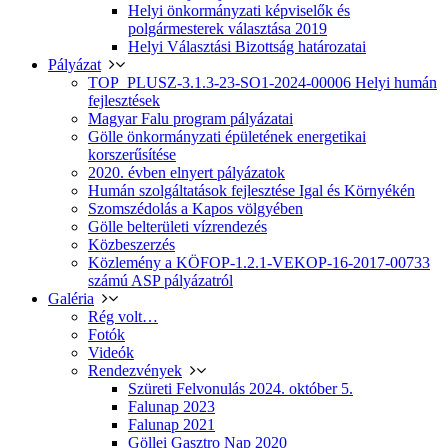
Helyi önkormányzati képviselők és
polgármesterek választása 2019
Helyi Választási Bizottság határozatai
Pályázat
TOP_PLUSZ-3.1.3-23-SO1-2024-00006 Helyi humán
fejlesztések
Magyar Falu program pályázatai
Gölle önkormányzati épületének energetikai
korszerűsítése
2020. évben elnyert pályázatok
Humán szolgáltatások fejlesztése Igal és Környékén
Szomszédolás a Kapos völgyében
Gölle belterületi vízrendezés
Közbeszerzés
Közlemény a KÖFOP-1.2.1-VEKOP-16-2017-00733
számú ASP pályázatról
Galéria
Rég volt…
Fotók
Videók
Rendezvények
Szüreti Felvonulás 2024. október 5.
Falunap 2023
Falunap 2021
Göllei Gasztro Nap 2020