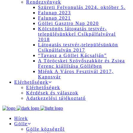
Rendezvények
Szüreti Felvonulás 2024. október 5.
Falunap 2023
Falunap 2021
Göllei Gasztro Nap 2020
Kölcsönös látogatás testvér-
településünkkel Csíkpálfalvával
2018
Látogatás testvér-településünkön
Csíkpálfalván 2017
“Tavasz a Göllei Kácsalján”
A Töröcskei Szövőszakkör és Zsiga
Ferenc kiállítása Göllében
Miénk A Város Fesztivál 2017,
Kaposvár
Elérhetőségek
Elérhetőségek
Kérdések és válaszok
Adatkezelési tájékoztató
Hírek
Gölle
Gölle községről