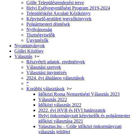
Gölle Településrendezési terve
Helyi Esélyegyenlőségi Program 2019-2024
Településképi Arculati Kézikönyv
Képviselő-testületi jegyzőkönyvek
Polgármesteri döntések
Nyilvánosság
Tisztségviselők
Ügyintézők
Nyomtatványok
Göllei Közlöny
Választás
Részvételi adatok, eredmények
Választási szervek
Választási ügyintézés
2024. évi általános választások
*
Korábbi választások
Időközi Roma Nemzetiségi Választás 2023
Választás 2022
Időközi választás 2022
2022. évi HVB és HVI határozatok
Helyi önkormányzati képviselők és polgármester
időközi választása 2021
Valasztas.hu – Gölle időközi önkormányzati
választás jelöltjei