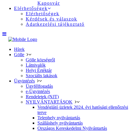
Kaposvár
Elérhetőségek
Elérhetőségek
Kérdések és válaszok
Adatkezelési tájékoztató
Hírek
Gölle
Gölle községről
Látnivalók
Helyi Értéktár
Szociális lakások
Ügyintézés
Ügyfélfogadás
e-Ügyintézés
Rendeletek (NJT)
NYILVÁNTARTÁSOK
Vendéglátó üzletek 2024. évi hatósági ellenőrzési
terve
Telephely nyilvántartás
Szálláshely nyilvántartás
Országos Kereskedelmi Nyilvántartás