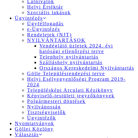
Látnivalók
Helyi Értéktár
Szociális lakások
Ügyintézés
Ügyfélfogadás
e-Ügyintézés
Rendeletek (NJT)
NYILVÁNTARTÁSOK
Vendéglátó üzletek 2024. évi
hatósági ellenőrzési terve
Telephely nyilvántartás
Szálláshely nyilvántartás
Országos Kereskedelmi Nyilvántartás
Gölle Településrendezési terve
Helyi Esélyegyenlőségi Program 2019-
2024
Településképi Arculati Kézikönyv
Képviselő-testületi jegyzőkönyvek
Polgármesteri döntések
Nyilvánosság
Tisztségviselők
Ügyintézők
Nyomtatványok
Göllei Közlöny
Választás