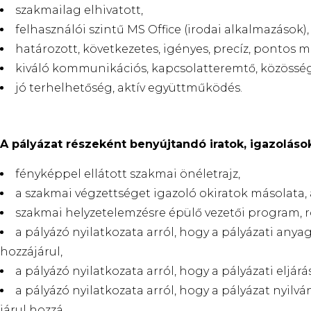
szakmailag elhivatott,
felhasználói szintű MS Office (irodai alkalmazások),
határozott, következetes, igényes, precíz, pontos 
kiváló kommunikációs, kapcsolatteremtő, közösség
jó terhelhetőség, aktív együttműködés.
A pályázat részeként benyújtandó iratok, igazoláso
fényképpel ellátott szakmai önéletrajz,
a szakmai végzettséget igazoló okiratok másolata,
szakmai helyzetelemzésre épülő vezetői program, rö
a pályázó nyilatkozata arról, hogy a pályázati any
hozzájárul,
a pályázó nyilatkozata arról, hogy a pályázati eljá
a pályázó nyilatkozata arról, hogy a pályázat nyilvá
járul hozzá,