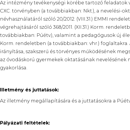
Az intézmény tevékenységi körébe tartozó feladatok vez
CXC. törvényben (a továbbiakban: Nkt.), a nevelési-
névhasználatáról szóló 20/2012. (VIII.31.) EMMI rendel
végrehajtásáról szóló 368/2011. (XII.31.) Korm. rendelet
továbbiakban: Púétv.), valamint a pedagógusok új éle
Korm. rendeletben (a továbbiakban: vhr.) foglaltakra. Az
irányítása, szakszerű és törvényes működésének megsz
az óvodáskorú gyermekek oktatásának nevelésének me
gyakorlása.
Illetmény és juttatások:
Az illetmény megállapítására és a juttatásokra a Púétv.
Pályázati feltételek: