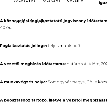
VÁLASZTÁS
PÁLYÁZAT
GALÉRIA
iga
A
köznevelési foglalkoztatotti jogviszony időtarta
ELÉRHETŐSÉGEK
40 óra).
Foglalkoztatás jellege:
teljes munkaidő
A vezetői megbízás időtartama:
határozott időre, 202
A munkavégzés helye:
Somogy vármegye, Gölle közsé
A beosztáshoz tartozó, illetve a vezetői megbízássa