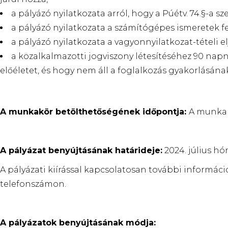
a pályázó nyilatkozata arról, hogy a Púétv. 74.§-a s
a pályázó nyilatkozata a számítógépes ismeretek fe
a pályázó nyilatkozata a vagyonnyilatkozat-tételi elj
a közalkalmazotti jogviszony létesítéséhez 90 napn
előéletet, és hogy nem áll a foglalkozás gyakorlásának 
A munkakör betölthetőségének időpontja:
A munkak
A pályázat benyújtásának határideje:
2024. július hó
A pályázati kiírással kapcsolatosan további információ
telefonszámon.
A pályázatok benyújtásának módja: