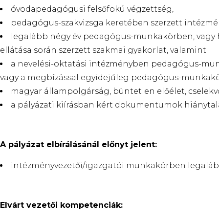
óvodapedagógusi felsőfokú végzettség,
pedagógus-szakvizsga keretében szerzett intézmén
legalább négy év pedagógus-munkakörben, vagy he
ellátása során szerzett szakmai gyakorlat, valamint
a nevelési-oktatási intézményben pedagógus-munka
vagy a megbízással egyidejűleg pedagógus-munkakörb
magyar állampolgárság, büntetlen előélet, cselek
a pályázati kiírásban kért dokumentumok hiánytal
A pályázat elbírálásánál előnyt jelent:
intézményvezetői/igazgatói munkakörben legalább 
Elvárt vezetői kompetenciák: