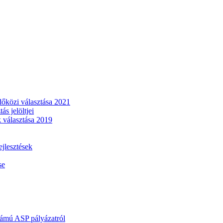
dőközi választása 2021
s jelöltjei
 választása 2019
lesztések
se
mú ASP pályázatról