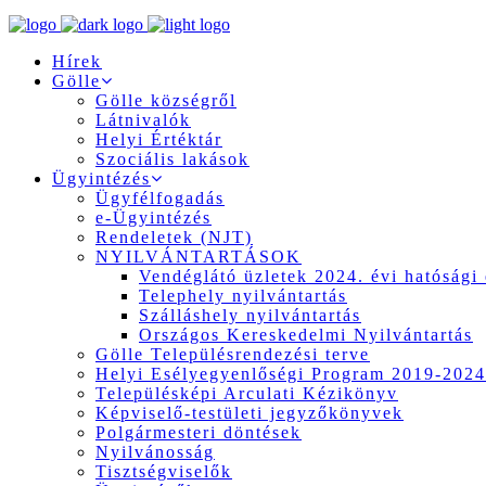
Hírek
Gölle
Gölle községről
Látnivalók
Helyi Értéktár
Szociális lakások
Ügyintézés
Ügyfélfogadás
e-Ügyintézés
Rendeletek (NJT)
NYILVÁNTARTÁSOK
Vendéglátó üzletek 2024. évi hatósági 
Telephely nyilvántartás
Szálláshely nyilvántartás
Országos Kereskedelmi Nyilvántartás
Gölle Településrendezési terve
Helyi Esélyegyenlőségi Program 2019-2024
Településképi Arculati Kézikönyv
Képviselő-testületi jegyzőkönyvek
Polgármesteri döntések
Nyilvánosság
Tisztségviselők