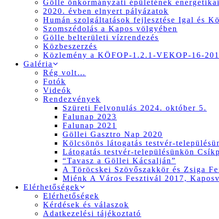
Gölle önkormányzati épületének energetikai
2020. évben elnyert pályázatok
Humán szolgáltatások fejlesztése Igal és K
Szomszédolás a Kapos völgyében
Gölle belterületi vízrendezés
Közbeszerzés
Közlemény a KÖFOP-1.2.1-VEKOP-16-2017
Galéria
Rég volt…
Fotók
Videók
Rendezvények
Szüreti Felvonulás 2024. október 5.
Falunap 2023
Falunap 2021
Göllei Gasztro Nap 2020
Kölcsönös látogatás testvér-település
Látogatás testvér-településünkön Csík
“Tavasz a Göllei Kácsalján”
A Töröcskei Szövőszakkör és Zsiga Fer
Miénk A Város Fesztivál 2017, Kapos
Elérhetőségek
Elérhetőségek
Kérdések és válaszok
Adatkezelési tájékoztató