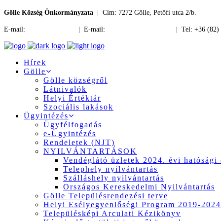
Gölle Község Önkormányzata
| Cím: 7272 Gölle, Petőfi utca 2/b.
E-mail:
jegyzo@golle.hu
| E-mail:
polgarmester@golle.hu
| Tel: +36 (82)
Hírek
Gölle
Gölle községről
Látnivalók
Helyi Értéktár
Szociális lakások
Ügyintézés
Ügyfélfogadás
e-Ügyintézés
Rendeletek (NJT)
NYILVÁNTARTÁSOK
Vendéglátó üzletek 2024. évi hatósági 
Telephely nyilvántartás
Szálláshely nyilvántartás
Országos Kereskedelmi Nyilvántartás
Gölle Településrendezési terve
Helyi Esélyegyenlőségi Program 2019-2024
Településképi Arculati Kézikönyv