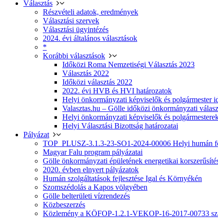
Választás
Részvételi adatok, eredmények
Választási szervek
Választási ügyintézés
2024. évi általános választások
*
Korábbi választások
Időközi Roma Nemzetiségi Választás 2023
Választás 2022
Időközi választás 2022
2022. évi HVB és HVI határozatok
Helyi önkormányzati képviselők és polgármester i
Valasztas.hu – Gölle időközi önkormányzati választá
Helyi önkormányzati képviselők és polgármesterek
Helyi Választási Bizottság határozatai
Pályázat
TOP_PLUSZ-3.1.3-23-SO1-2024-00006 Helyi humán fej
Magyar Falu program pályázatai
Gölle önkormányzati épületének energetikai korszerűsíté
2020. évben elnyert pályázatok
Humán szolgáltatások fejlesztése Igal és Környékén
Szomszédolás a Kapos völgyében
Gölle belterületi vízrendezés
Közbeszerzés
Közlemény a KÖFOP-1.2.1-VEKOP-16-2017-00733 szá