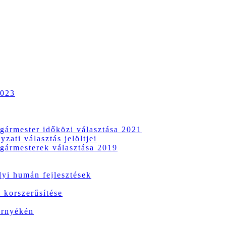
2023
gármester időközi választása 2021
zati választás jelöltjei
gármesterek választása 2019
i humán fejlesztések
 korszerűsítése
örnyékén