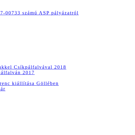
-00733 számú ASP pályázatról
ünkkel Csíkpálfalvával 2018
pálfalván 2017
enc kiállítása Göllében
vár