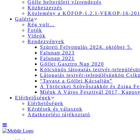
Gölle belterületi vízrendezés
Közbeszerzés
Közlemény a KÖFOP-1.2.1-VEKOP-16-2017
Galéria
Rég volt…
Fotók
Videók
Rendezvények
Szüreti Felvonulás 2024. október 5.
Falunap 2023
Falunap 2021
Göllei Gasztro Nap 2020
Kölcsönös látogatás testvér-település
Látogatás testvér-településünkön Csík
“Tavasz a Göllei Kácsalján”
A Töröcskei Szövőszakkör és Zsiga Fer
Miénk A Város Fesztivál 2017, Kapos
Elérhetőségek
Elérhetőségek
Kérdések és válaszok
Adatkezelési tájékoztató