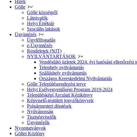
Hírek
Gölle
Gölle községről
Látnivalók
Helyi Értéktár
Szociális lakások
Ügyintézés
Ügyfélfogadás
e-Ügyintézés
Rendeletek (NJT)
NYILVÁNTARTÁSOK
Vendéglátó üzletek 2024. évi hatósági ellenőrzési t
Telephely nyilvántartás
Szálláshely nyilvántartás
Országos Kereskedelmi Nyilvántartás
Gölle Településrendezési terve
Helyi Esélyegyenlőségi Program 2019-2024
Településképi Arculati Kézikönyv
Képviselő-testületi jegyzőkönyvek
Polgármesteri döntések
Nyilvánosság
Tisztségviselők
Ügyintézők
Nyomtatványok
Göllei Közlöny