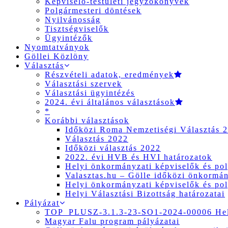
Képviselő-testületi jegyzőkönyvek
Polgármesteri döntések
Nyilvánosság
Tisztségviselők
Ügyintézők
Nyomtatványok
Göllei Közlöny
Választás
Részvételi adatok, eredmények
Választási szervek
Választási ügyintézés
2024. évi általános választások
*
Korábbi választások
Időközi Roma Nemzetiségi Választás 
Választás 2022
Időközi választás 2022
2022. évi HVB és HVI határozatok
Helyi önkormányzati képviselők és pol
Valasztas.hu – Gölle időközi önkormány
Helyi önkormányzati képviselők és pol
Helyi Választási Bizottság határozatai
Pályázat
TOP_PLUSZ-3.1.3-23-SO1-2024-00006 Hely
Magyar Falu program pályázatai