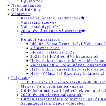
Ügyintézők
Nyomtatványok
Göllei Közlöny
Választás
Részvételi adatok, eredmények
Választási szervek
Választási ügyintézés
2024. évi általános választások
*
Korábbi választások
Időközi Roma Nemzetiségi Választás 
Választás 2022
Időközi választás 2022
2022. évi HVB és HVI határozatok
Helyi önkormányzati képviselők és pol
Valasztas.hu – Gölle időközi önkormány
Helyi önkormányzati képviselők és pol
Helyi Választási Bizottság határozatai
Pályázat
TOP_PLUSZ-3.1.3-23-SO1-2024-00006 Hely
Magyar Falu program pályázatai
Gölle önkormányzati épületének energetikai
2020. évben elnyert pályázatok
Humán szolgáltatások fejlesztése Igal és K
Szomszédolás a Kapos völgyében