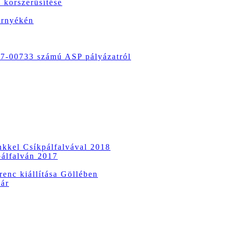
 korszerűsítése
örnyékén
-00733 számú ASP pályázatról
ünkkel Csíkpálfalvával 2018
pálfalván 2017
enc kiállítása Göllében
vár