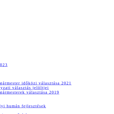
2023
gármester időközi választása 2021
zati választás jelöltjei
gármesterek választása 2019
i humán fejlesztések