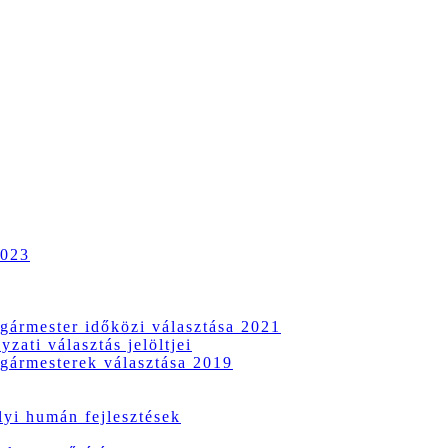
2023
gármester időközi választása 2021
zati választás jelöltjei
gármesterek választása 2019
i humán fejlesztések