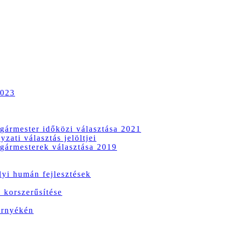
2023
gármester időközi választása 2021
zati választás jelöltjei
gármesterek választása 2019
i humán fejlesztések
 korszerűsítése
örnyékén