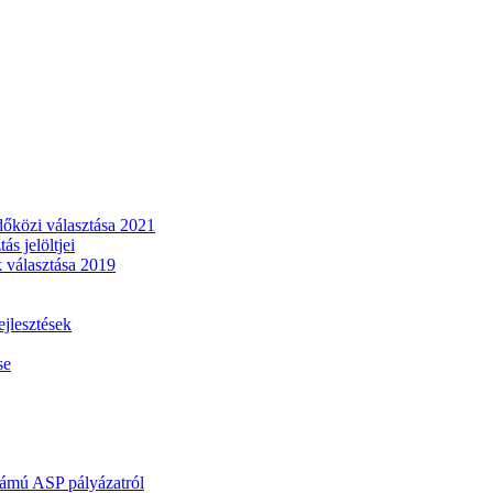
dőközi választása 2021
s jelöltjei
 választása 2019
lesztések
se
mú ASP pályázatról