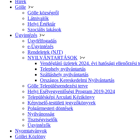
Hírek
Gölle
Gölle községről
Látnivalók
Helyi Értéktár
Szociális lakások
Ügyintézés
Ügyfélfogadás
e-Ügyintézés
Rendeletek (NJT)
NYILVÁNTARTÁSOK
Vendéglátó üzletek 2024. évi hatósági ellenőrzési t
Telephely nyilvántartás
Szálláshely nyilvántartás
Országos Kereskedelmi Nyilvántartás
Gölle Településrendezési terve
Helyi Esélyegyenlőségi Program 2019-2024
Településképi Arculati Kézikönyv
Képviselő-testületi jegyzőkönyvek
Polgármesteri döntések
Nyilvánosság
Tisztségviselők
Ügyintézők
Nyomtatványok
Göllei Közlöny