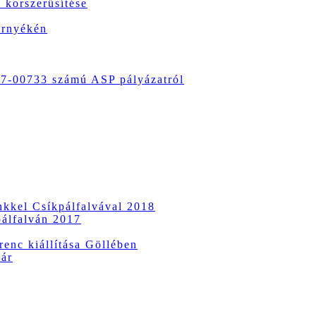
 korszerűsítése
örnyékén
-00733 számú ASP pályázatról
ünkkel Csíkpálfalvával 2018
pálfalván 2017
enc kiállítása Göllében
vár