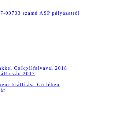
-00733 számú ASP pályázatról
ünkkel Csíkpálfalvával 2018
pálfalván 2017
enc kiállítása Göllében
vár