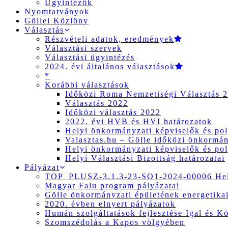
Ügyintézők
Nyomtatványok
Göllei Közlöny
Választás
Részvételi adatok, eredmények
Választási szervek
Választási ügyintézés
2024. évi általános választások
*
Korábbi választások
Időközi Roma Nemzetiségi Választás 
Választás 2022
Időközi választás 2022
2022. évi HVB és HVI határozatok
Helyi önkormányzati képviselők és pol
Valasztas.hu – Gölle időközi önkormány
Helyi önkormányzati képviselők és pol
Helyi Választási Bizottság határozatai
Pályázat
TOP_PLUSZ-3.1.3-23-SO1-2024-00006 Hely
Magyar Falu program pályázatai
Gölle önkormányzati épületének energetikai
2020. évben elnyert pályázatok
Humán szolgáltatások fejlesztése Igal és K
Szomszédolás a Kapos völgyében