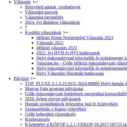
Választás
Részvételi adatok, eredmények
Választási szervek
Választási ügyintézés
2024. évi általános választások
*
Korábbi választások
Időközi Roma Nemzetiségi Választás 2023
Választás 2022
Időközi választás 2022
2022. évi HVB és HVI határozatok
Helyi önkormányzati képviselők és polgármester i
Valasztas.hu – Gölle időközi önkormányzati választá
Helyi önkormányzati képviselők és polgármesterek
Helyi Választási Bizottság határozatai
Pályázat
TOP_PLUSZ-3.1.3-23-SO1-2024-00006 Helyi humán fej
Magyar Falu program pályázatai
Gölle önkormányzati épületének energetikai korszerűsíté
2020. évben elnyert pályázatok
Humán szolgáltatások fejlesztése Igal és Környékén
Szomszédolás a Kapos völgyében
Gölle belterületi vízrendezés
Közbeszerzés
Közlemény a KÖFOP-1.2.1-VEKOP-16-2017-00733 szá