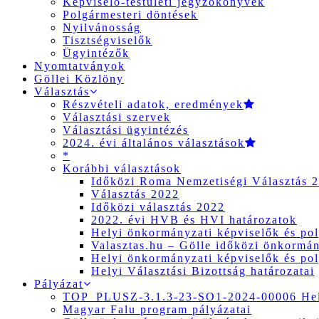
Képviselő-testületi jegyzőkönyvek
Polgármesteri döntések
Nyilvánosság
Tisztségviselők
Ügyintézők
Nyomtatványok
Göllei Közlöny
Választás
Részvételi adatok, eredmények
Választási szervek
Választási ügyintézés
2024. évi általános választások
*
Korábbi választások
Időközi Roma Nemzetiségi Választás 
Választás 2022
Időközi választás 2022
2022. évi HVB és HVI határozatok
Helyi önkormányzati képviselők és pol
Valasztas.hu – Gölle időközi önkormány
Helyi önkormányzati képviselők és pol
Helyi Választási Bizottság határozatai
Pályázat
TOP_PLUSZ-3.1.3-23-SO1-2024-00006 Hely
Magyar Falu program pályázatai