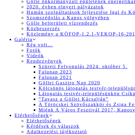
Gölle önkormányzati épületének energetikai
2020. évben elnyert pályázatok
Humán szolgáltatások fejlesztése Igal és K
Szomszédolás a Kapos völgyében
Gölle belterületi vízrendezés
Közbeszerzés
Közlemény a KÖFOP-1.2.1-VEKOP-16-2017
Galéria
Rég volt…
Fotók
Videók
Rendezvények
Szüreti Felvonulás 2024. október 5.
Falunap 2023
Falunap 2021
Göllei Gasztro Nap 2020
Kölcsönös látogatás testvér-település
Látogatás testvér-településünkön Csík
“Tavasz a Göllei Kácsalján”
A Töröcskei Szövőszakkör és Zsiga Fer
Miénk A Város Fesztivál 2017, Kapos
Elérhetőségek
Elérhetőségek
Kérdések és válaszok
Adatkezelési tájékoztató