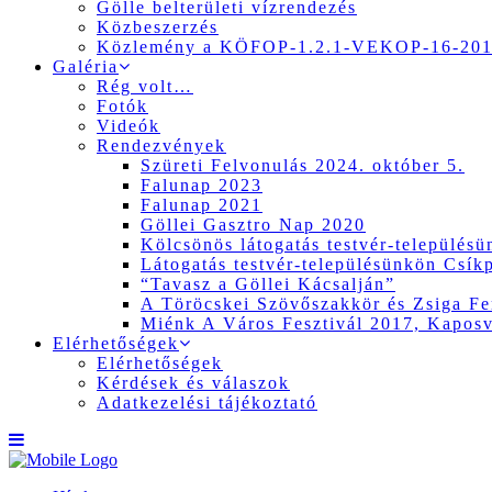
Gölle belterületi vízrendezés
Közbeszerzés
Közlemény a KÖFOP-1.2.1-VEKOP-16-2017
Galéria
Rég volt…
Fotók
Videók
Rendezvények
Szüreti Felvonulás 2024. október 5.
Falunap 2023
Falunap 2021
Göllei Gasztro Nap 2020
Kölcsönös látogatás testvér-település
Látogatás testvér-településünkön Csík
“Tavasz a Göllei Kácsalján”
A Töröcskei Szövőszakkör és Zsiga Fer
Miénk A Város Fesztivál 2017, Kapos
Elérhetőségek
Elérhetőségek
Kérdések és válaszok
Adatkezelési tájékoztató