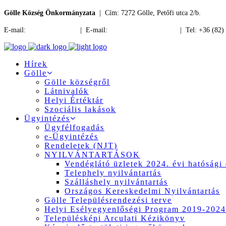
Gölle Község Önkormányzata
| Cím: 7272 Gölle, Petőfi utca 2/b.
E-mail:
jegyzo@golle.hu
| E-mail:
polgarmester@golle.hu
| Tel: +36 (82)
Hírek
Gölle
Gölle községről
Látnivalók
Helyi Értéktár
Szociális lakások
Ügyintézés
Ügyfélfogadás
e-Ügyintézés
Rendeletek (NJT)
NYILVÁNTARTÁSOK
Vendéglátó üzletek 2024. évi hatósági 
Telephely nyilvántartás
Szálláshely nyilvántartás
Országos Kereskedelmi Nyilvántartás
Gölle Településrendezési terve
Helyi Esélyegyenlőségi Program 2019-2024
Településképi Arculati Kézikönyv