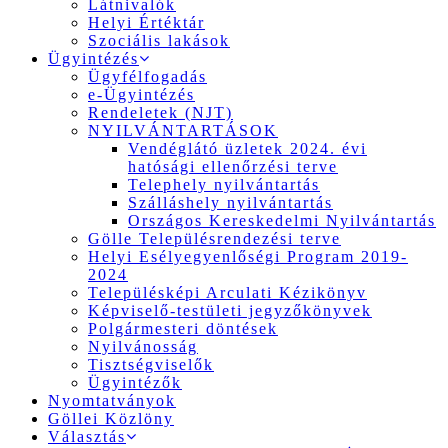
Látnivalók
Helyi Értéktár
Szociális lakások
Ügyintézés
Ügyfélfogadás
e-Ügyintézés
Rendeletek (NJT)
NYILVÁNTARTÁSOK
Vendéglátó üzletek 2024. évi
hatósági ellenőrzési terve
Telephely nyilvántartás
Szálláshely nyilvántartás
Országos Kereskedelmi Nyilvántartás
Gölle Településrendezési terve
Helyi Esélyegyenlőségi Program 2019-
2024
Településképi Arculati Kézikönyv
Képviselő-testületi jegyzőkönyvek
Polgármesteri döntések
Nyilvánosság
Tisztségviselők
Ügyintézők
Nyomtatványok
Göllei Közlöny
Választás