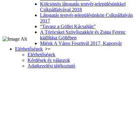
Kölcsönös látogatás testvér-településünkkel
Csíkpálfalvával 2018
Látogatás testvér-településünkön Csíkpálfalván
2017
“Tavasz a Göllei Kácsalján”
A Töröcskei Szövőszakkör és Zsiga Ferenc
kiállítása Göllében
Miénk A Város Fesztivál 2017, Kaposvár
Elérhetőségek
Elérhetőségek
Kérdések és válaszok
Adatkezelési tájékoztató