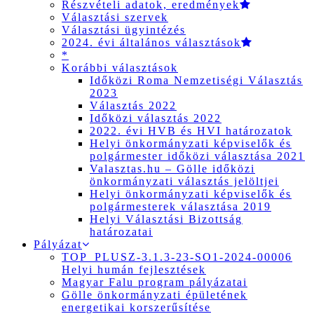
Részvételi adatok, eredmények
Választási szervek
Választási ügyintézés
2024. évi általános választások
*
Korábbi választások
Időközi Roma Nemzetiségi Választás
2023
Választás 2022
Időközi választás 2022
2022. évi HVB és HVI határozatok
Helyi önkormányzati képviselők és
polgármester időközi választása 2021
Valasztas.hu – Gölle időközi
önkormányzati választás jelöltjei
Helyi önkormányzati képviselők és
polgármesterek választása 2019
Helyi Választási Bizottság
határozatai
Pályázat
TOP_PLUSZ-3.1.3-23-SO1-2024-00006
Helyi humán fejlesztések
Magyar Falu program pályázatai
Gölle önkormányzati épületének
energetikai korszerűsítése