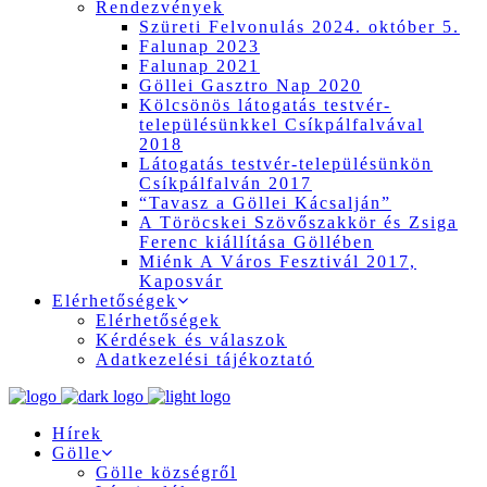
Rendezvények
Szüreti Felvonulás 2024. október 5.
Falunap 2023
Falunap 2021
Göllei Gasztro Nap 2020
Kölcsönös látogatás testvér-
településünkkel Csíkpálfalvával
2018
Látogatás testvér-településünkön
Csíkpálfalván 2017
“Tavasz a Göllei Kácsalján”
A Töröcskei Szövőszakkör és Zsiga
Ferenc kiállítása Göllében
Miénk A Város Fesztivál 2017,
Kaposvár
Elérhetőségek
Elérhetőségek
Kérdések és válaszok
Adatkezelési tájékoztató
Hírek
Gölle
Gölle községről