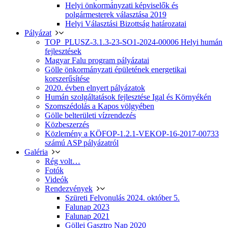
Helyi önkormányzati képviselők és
polgármesterek választása 2019
Helyi Választási Bizottság határozatai
Pályázat
TOP_PLUSZ-3.1.3-23-SO1-2024-00006 Helyi humán
fejlesztések
Magyar Falu program pályázatai
Gölle önkormányzati épületének energetikai
korszerűsítése
2020. évben elnyert pályázatok
Humán szolgáltatások fejlesztése Igal és Környékén
Szomszédolás a Kapos völgyében
Gölle belterületi vízrendezés
Közbeszerzés
Közlemény a KÖFOP-1.2.1-VEKOP-16-2017-00733
számú ASP pályázatról
Galéria
Rég volt…
Fotók
Videók
Rendezvények
Szüreti Felvonulás 2024. október 5.
Falunap 2023
Falunap 2021
Göllei Gasztro Nap 2020