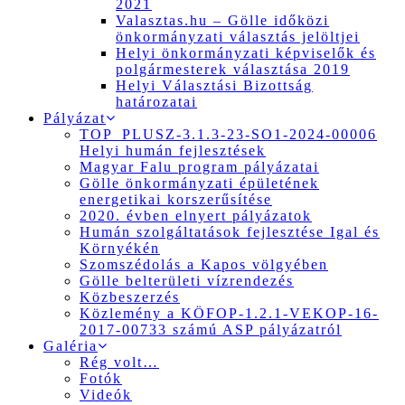
2021
Valasztas.hu – Gölle időközi
önkormányzati választás jelöltjei
Helyi önkormányzati képviselők és
polgármesterek választása 2019
Helyi Választási Bizottság
határozatai
Pályázat
TOP_PLUSZ-3.1.3-23-SO1-2024-00006
Helyi humán fejlesztések
Magyar Falu program pályázatai
Gölle önkormányzati épületének
energetikai korszerűsítése
2020. évben elnyert pályázatok
Humán szolgáltatások fejlesztése Igal és
Környékén
Szomszédolás a Kapos völgyében
Gölle belterületi vízrendezés
Közbeszerzés
Közlemény a KÖFOP-1.2.1-VEKOP-16-
2017-00733 számú ASP pályázatról
Galéria
Rég volt…
Fotók
Videók