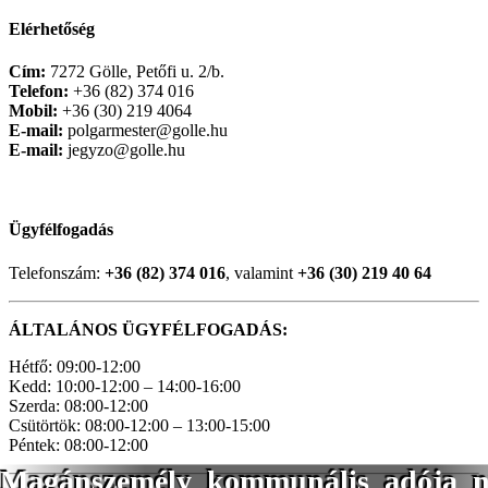
Elérhetőség
Cím:
7272 Gölle, Petőfi u. 2/b.
Telefon:
+36 (82) 374 016
Mobil:
+36 (30) 219 4064
E-mail:
polgarmester@golle.hu
E-mail:
jegyzo@golle.hu
Ügyfélfogadás
Telefonszám:
+36 (82) 374 016
, valamint
+36 (30) 219 40 64
ÁLTALÁNOS ÜGYFÉLFOGADÁS:
Hétfő: 09:00-12:00
Kedd: 10:00-12:00 – 14:00-16:00
Szerda: 08:00-12:00
Csütörtök: 08:00-12:00 – 13:00-15:00
Péntek: 08:00-12:00
Magánszemély_kommunális_adója_n