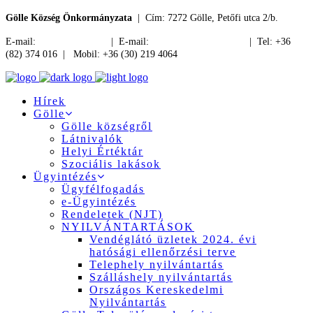
Gölle Község Önkormányzata
| Cím: 7272 Gölle, Petőfi utca 2/b.
E-mail:
jegyzo@golle.hu
| E-mail:
polgarmester@golle.hu
| Tel: +36
(82) 374 016 | Mobil: +36 (30) 219 4064
Hírek
Gölle
Gölle községről
Látnivalók
Helyi Értéktár
Szociális lakások
Ügyintézés
Ügyfélfogadás
e-Ügyintézés
Rendeletek (NJT)
NYILVÁNTARTÁSOK
Vendéglátó üzletek 2024. évi
hatósági ellenőrzési terve
Telephely nyilvántartás
Szálláshely nyilvántartás
Országos Kereskedelmi
Nyilvántartás