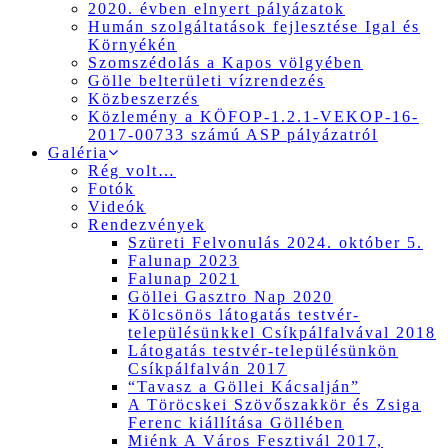
2020. évben elnyert pályázatok
Humán szolgáltatások fejlesztése Igal és
Környékén
Szomszédolás a Kapos völgyében
Gölle belterületi vízrendezés
Közbeszerzés
Közlemény a KÖFOP-1.2.1-VEKOP-16-
2017-00733 számú ASP pályázatról
Galéria
Rég volt…
Fotók
Videók
Rendezvények
Szüreti Felvonulás 2024. október 5.
Falunap 2023
Falunap 2021
Göllei Gasztro Nap 2020
Kölcsönös látogatás testvér-
településünkkel Csíkpálfalvával 2018
Látogatás testvér-településünkön
Csíkpálfalván 2017
“Tavasz a Göllei Kácsalján”
A Töröcskei Szövőszakkör és Zsiga
Ferenc kiállítása Göllében
Miénk A Város Fesztivál 2017,