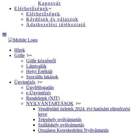
Kaposvár
Elérhetőségek
Elérhetőségek
Kérdések és válaszok
Adatkezelési tájékoztató
Hírek
Gölle
Gölle községről
Látnivalók
Helyi Értéktár
Szociális lakások
Ügyintézés
Ügyfélfogadás
e-Ügyintézés
Rendeletek (NJT)
NYILVÁNTARTÁSOK
Vendéglátó üzletek 2024. évi hatósági ellenőrzési
terve
Telephely nyilvántartás
Szálláshely nyilvántartás
Országos Kereskedelmi Nyilvántartás