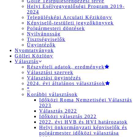
Gölle Településrendezési terve
Helyi Esélyegyenlőségi Program 2019-
2024
Településképi Arculati Kézikönyv
Képviselő-testületi jegyzőkönyvek
Polgármesteri döntések
Nyilvánosság
Tisztségviselők
Ügyintézők
Nyomtatványok
Göllei Közlöny
Választás
Részvételi adatok, eredmények
Választási szervek
Választási ügyintézés
2024. évi általános választások
*
Korábbi választások
Időközi Roma Nemzetiségi Választás
2023
Választás 2022
Időközi választás 2022
2022. évi HVB és HVI határozatok
Helyi önkormányzati képviselők és
polgármester időközi választása