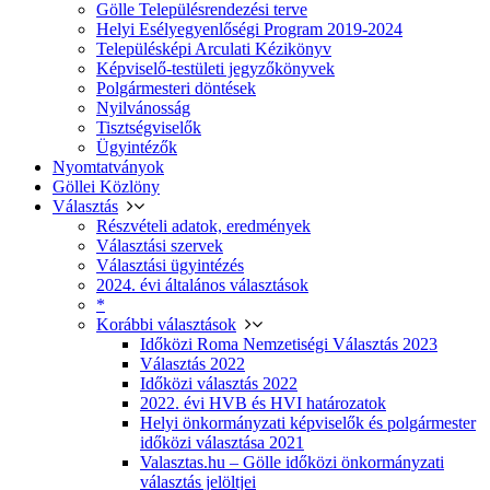
Gölle Településrendezési terve
Helyi Esélyegyenlőségi Program 2019-2024
Településképi Arculati Kézikönyv
Képviselő-testületi jegyzőkönyvek
Polgármesteri döntések
Nyilvánosság
Tisztségviselők
Ügyintézők
Nyomtatványok
Göllei Közlöny
Választás
Részvételi adatok, eredmények
Választási szervek
Választási ügyintézés
2024. évi általános választások
*
Korábbi választások
Időközi Roma Nemzetiségi Választás 2023
Választás 2022
Időközi választás 2022
2022. évi HVB és HVI határozatok
Helyi önkormányzati képviselők és polgármester
időközi választása 2021
Valasztas.hu – Gölle időközi önkormányzati
választás jelöltjei