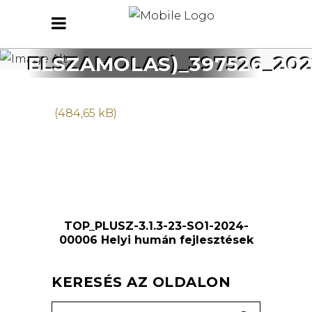
MERLEGJELENTES –
IV. NEGYEDEV (EVES
ELSZAMOLAS)_397526_202
TOP_PLUSZ-3.1.3-23-SO1-2024-
00006 Helyi humán fejlesztések
KERESÉS AZ OLDALON
Search