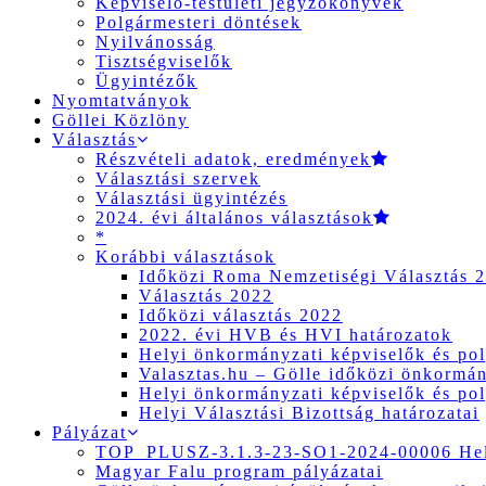
Képviselő-testületi jegyzőkönyvek
Polgármesteri döntések
Nyilvánosság
Tisztségviselők
Ügyintézők
Nyomtatványok
Göllei Közlöny
Választás
Részvételi adatok, eredmények
Választási szervek
Választási ügyintézés
2024. évi általános választások
*
Korábbi választások
Időközi Roma Nemzetiségi Választás 
Választás 2022
Időközi választás 2022
2022. évi HVB és HVI határozatok
Helyi önkormányzati képviselők és pol
Valasztas.hu – Gölle időközi önkormány
Helyi önkormányzati képviselők és pol
Helyi Választási Bizottság határozatai
Pályázat
TOP_PLUSZ-3.1.3-23-SO1-2024-00006 Hely
Magyar Falu program pályázatai