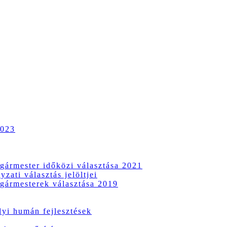
2023
gármester időközi választása 2021
zati választás jelöltjei
gármesterek választása 2019
i humán fejlesztések