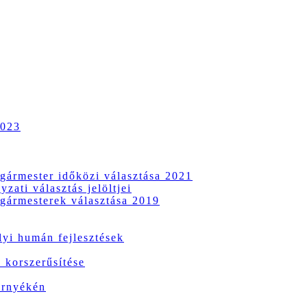
2023
gármester időközi választása 2021
zati választás jelöltjei
gármesterek választása 2019
i humán fejlesztések
 korszerűsítése
örnyékén