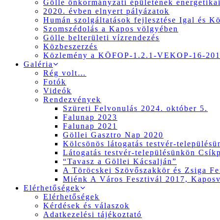
Gölle önkormányzati épületének energetikai
2020. évben elnyert pályázatok
Humán szolgáltatások fejlesztése Igal és K
Szomszédolás a Kapos völgyében
Gölle belterületi vízrendezés
Közbeszerzés
Közlemény a KÖFOP-1.2.1-VEKOP-16-2017
Galéria
Rég volt…
Fotók
Videók
Rendezvények
Szüreti Felvonulás 2024. október 5.
Falunap 2023
Falunap 2021
Göllei Gasztro Nap 2020
Kölcsönös látogatás testvér-település
Látogatás testvér-településünkön Csík
“Tavasz a Göllei Kácsalján”
A Töröcskei Szövőszakkör és Zsiga Fer
Miénk A Város Fesztivál 2017, Kapos
Elérhetőségek
Elérhetőségek
Kérdések és válaszok
Adatkezelési tájékoztató