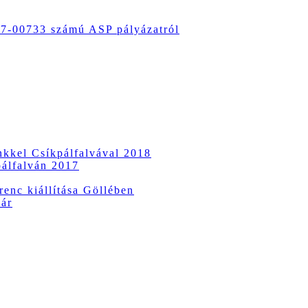
-00733 számú ASP pályázatról
ünkkel Csíkpálfalvával 2018
pálfalván 2017
enc kiállítása Göllében
vár