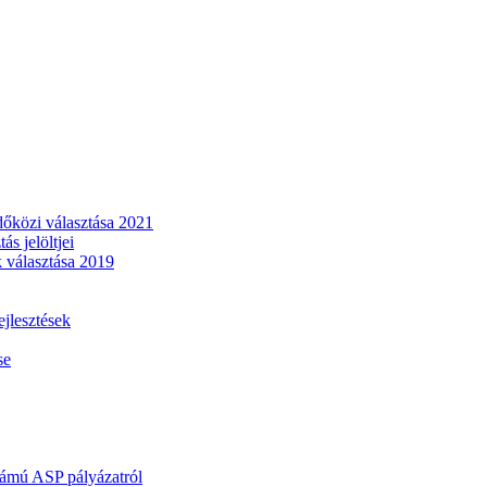
dőközi választása 2021
s jelöltjei
 választása 2019
lesztések
se
mú ASP pályázatról