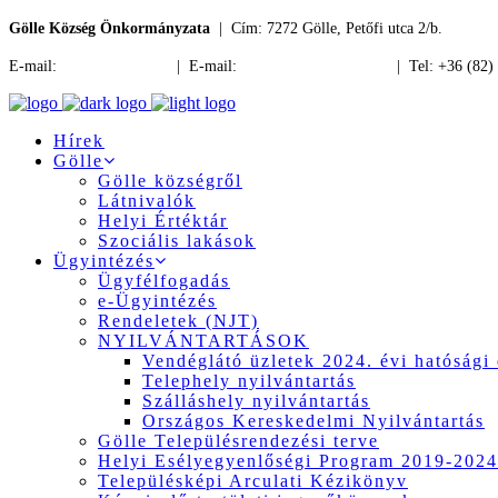
Gölle Község Önkormányzata
| Cím: 7272 Gölle, Petőfi utca 2/b.
E-mail:
jegyzo@golle.hu
| E-mail:
polgarmester@golle.hu
| Tel: +36 (82)
Hírek
Gölle
Gölle községről
Látnivalók
Helyi Értéktár
Szociális lakások
Ügyintézés
Ügyfélfogadás
e-Ügyintézés
Rendeletek (NJT)
NYILVÁNTARTÁSOK
Vendéglátó üzletek 2024. évi hatósági 
Telephely nyilvántartás
Szálláshely nyilvántartás
Országos Kereskedelmi Nyilvántartás
Gölle Településrendezési terve
Helyi Esélyegyenlőségi Program 2019-2024
Településképi Arculati Kézikönyv