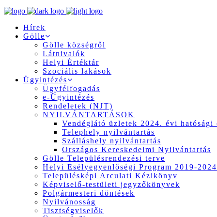
Hírek
Gölle
Gölle községről
Látnivalók
Helyi Értéktár
Szociális lakások
Ügyintézés
Ügyfélfogadás
e-Ügyintézés
Rendeletek (NJT)
NYILVÁNTARTÁSOK
Vendéglátó üzletek 2024. évi hatósági 
Telephely nyilvántartás
Szálláshely nyilvántartás
Országos Kereskedelmi Nyilvántartás
Gölle Településrendezési terve
Helyi Esélyegyenlőségi Program 2019-2024
Településképi Arculati Kézikönyv
Képviselő-testületi jegyzőkönyvek
Polgármesteri döntések
Nyilvánosság
Tisztségviselők