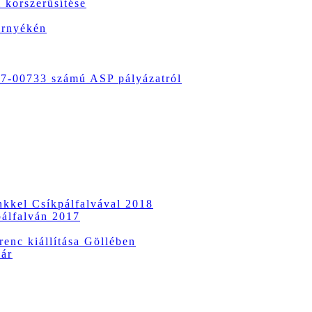
 korszerűsítése
örnyékén
-00733 számú ASP pályázatról
ünkkel Csíkpálfalvával 2018
pálfalván 2017
enc kiállítása Göllében
vár