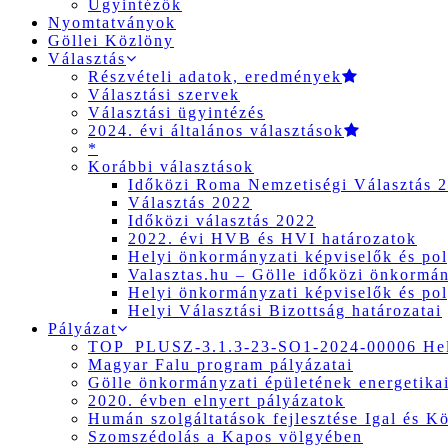
Ügyintézők
Nyomtatványok
Göllei Közlöny
Választás
Részvételi adatok, eredmények
Választási szervek
Választási ügyintézés
2024. évi általános választások
*
Korábbi választások
Időközi Roma Nemzetiségi Választás 
Választás 2022
Időközi választás 2022
2022. évi HVB és HVI határozatok
Helyi önkormányzati képviselők és pol
Valasztas.hu – Gölle időközi önkormány
Helyi önkormányzati képviselők és pol
Helyi Választási Bizottság határozatai
Pályázat
TOP_PLUSZ-3.1.3-23-SO1-2024-00006 Hely
Magyar Falu program pályázatai
Gölle önkormányzati épületének energetikai
2020. évben elnyert pályázatok
Humán szolgáltatások fejlesztése Igal és K
Szomszédolás a Kapos völgyében