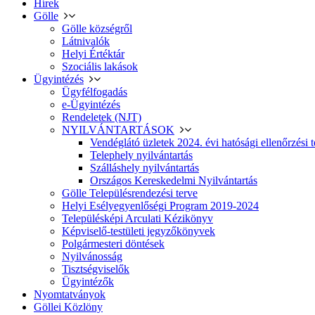
Hírek
Gölle
Gölle községről
Látnivalók
Helyi Értéktár
Szociális lakások
Ügyintézés
Ügyfélfogadás
e-Ügyintézés
Rendeletek (NJT)
NYILVÁNTARTÁSOK
Vendéglátó üzletek 2024. évi hatósági ellenőrzési t
Telephely nyilvántartás
Szálláshely nyilvántartás
Országos Kereskedelmi Nyilvántartás
Gölle Településrendezési terve
Helyi Esélyegyenlőségi Program 2019-2024
Településképi Arculati Kézikönyv
Képviselő-testületi jegyzőkönyvek
Polgármesteri döntések
Nyilvánosság
Tisztségviselők
Ügyintézők
Nyomtatványok
Göllei Közlöny