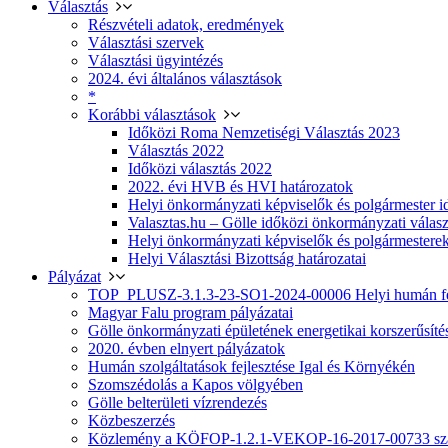
Választás
Részvételi adatok, eredmények
Választási szervek
Választási ügyintézés
2024. évi általános választások
*
Korábbi választások
Időközi Roma Nemzetiségi Választás 2023
Választás 2022
Időközi választás 2022
2022. évi HVB és HVI határozatok
Helyi önkormányzati képviselők és polgármester i
Valasztas.hu – Gölle időközi önkormányzati választá
Helyi önkormányzati képviselők és polgármesterek
Helyi Választási Bizottság határozatai
Pályázat
TOP_PLUSZ-3.1.3-23-SO1-2024-00006 Helyi humán fej
Magyar Falu program pályázatai
Gölle önkormányzati épületének energetikai korszerűsíté
2020. évben elnyert pályázatok
Humán szolgáltatások fejlesztése Igal és Környékén
Szomszédolás a Kapos völgyében
Gölle belterületi vízrendezés
Közbeszerzés
Közlemény a KÖFOP-1.2.1-VEKOP-16-2017-00733 szá