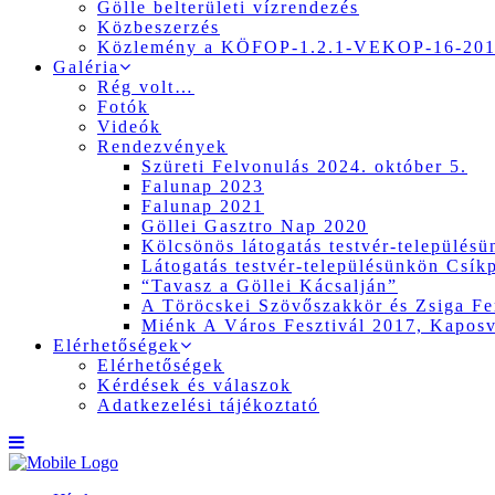
Gölle belterületi vízrendezés
Közbeszerzés
Közlemény a KÖFOP-1.2.1-VEKOP-16-2017
Galéria
Rég volt…
Fotók
Videók
Rendezvények
Szüreti Felvonulás 2024. október 5.
Falunap 2023
Falunap 2021
Göllei Gasztro Nap 2020
Kölcsönös látogatás testvér-település
Látogatás testvér-településünkön Csík
“Tavasz a Göllei Kácsalján”
A Töröcskei Szövőszakkör és Zsiga Fer
Miénk A Város Fesztivál 2017, Kapos
Elérhetőségek
Elérhetőségek
Kérdések és válaszok
Adatkezelési tájékoztató