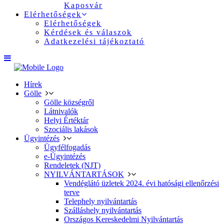
Kaposvár
Elérhetőségek
Elérhetőségek
Kérdések és válaszok
Adatkezelési tájékoztató
Hírek
Gölle
Gölle községről
Látnivalók
Helyi Értéktár
Szociális lakások
Ügyintézés
Ügyfélfogadás
e-Ügyintézés
Rendeletek (NJT)
NYILVÁNTARTÁSOK
Vendéglátó üzletek 2024. évi hatósági ellenőrzési
terve
Telephely nyilvántartás
Szálláshely nyilvántartás
Országos Kereskedelmi Nyilvántartás