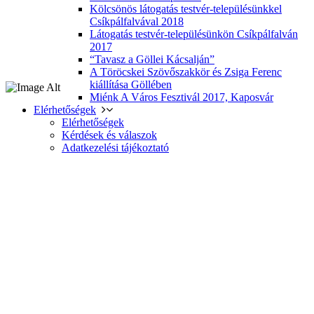
Kölcsönös látogatás testvér-településünkkel
Csíkpálfalvával 2018
Látogatás testvér-településünkön Csíkpálfalván
2017
“Tavasz a Göllei Kácsalján”
A Töröcskei Szövőszakkör és Zsiga Ferenc
kiállítása Göllében
Miénk A Város Fesztivál 2017, Kaposvár
Elérhetőségek
Elérhetőségek
Kérdések és válaszok
Adatkezelési tájékoztató