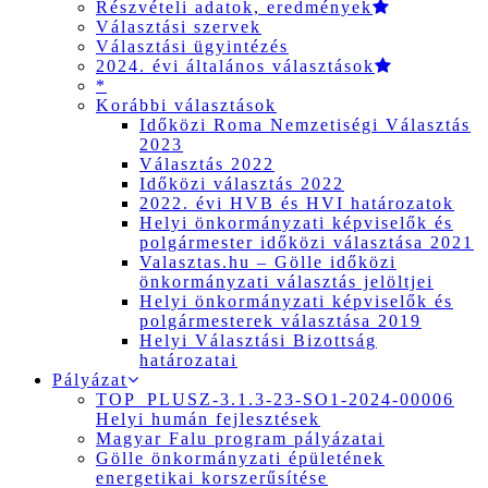
Részvételi adatok, eredmények
Választási szervek
Választási ügyintézés
2024. évi általános választások
*
Korábbi választások
Időközi Roma Nemzetiségi Választás
2023
Választás 2022
Időközi választás 2022
2022. évi HVB és HVI határozatok
Helyi önkormányzati képviselők és
polgármester időközi választása 2021
Valasztas.hu – Gölle időközi
önkormányzati választás jelöltjei
Helyi önkormányzati képviselők és
polgármesterek választása 2019
Helyi Választási Bizottság
határozatai
Pályázat
TOP_PLUSZ-3.1.3-23-SO1-2024-00006
Helyi humán fejlesztések
Magyar Falu program pályázatai
Gölle önkormányzati épületének
energetikai korszerűsítése