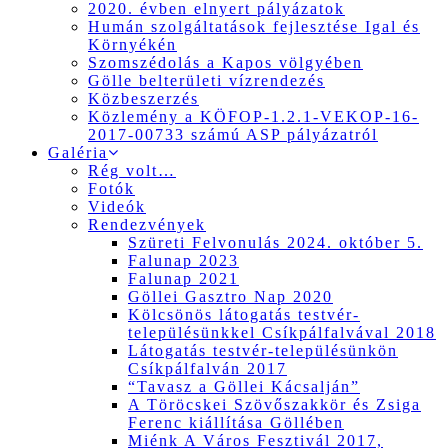
2020. évben elnyert pályázatok
Humán szolgáltatások fejlesztése Igal és
Környékén
Szomszédolás a Kapos völgyében
Gölle belterületi vízrendezés
Közbeszerzés
Közlemény a KÖFOP-1.2.1-VEKOP-16-
2017-00733 számú ASP pályázatról
Galéria
Rég volt…
Fotók
Videók
Rendezvények
Szüreti Felvonulás 2024. október 5.
Falunap 2023
Falunap 2021
Göllei Gasztro Nap 2020
Kölcsönös látogatás testvér-
településünkkel Csíkpálfalvával 2018
Látogatás testvér-településünkön
Csíkpálfalván 2017
“Tavasz a Göllei Kácsalján”
A Töröcskei Szövőszakkör és Zsiga
Ferenc kiállítása Göllében
Miénk A Város Fesztivál 2017,