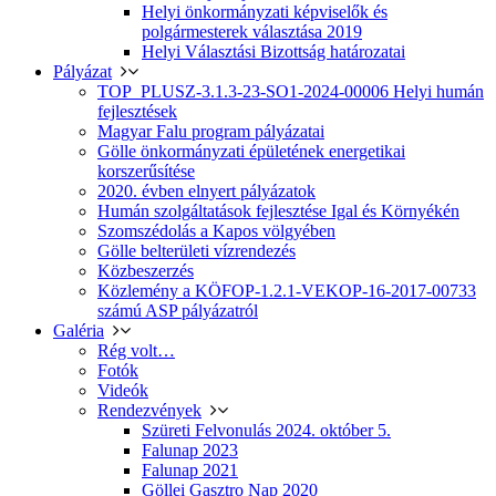
Helyi önkormányzati képviselők és
polgármesterek választása 2019
Helyi Választási Bizottság határozatai
Pályázat
TOP_PLUSZ-3.1.3-23-SO1-2024-00006 Helyi humán
fejlesztések
Magyar Falu program pályázatai
Gölle önkormányzati épületének energetikai
korszerűsítése
2020. évben elnyert pályázatok
Humán szolgáltatások fejlesztése Igal és Környékén
Szomszédolás a Kapos völgyében
Gölle belterületi vízrendezés
Közbeszerzés
Közlemény a KÖFOP-1.2.1-VEKOP-16-2017-00733
számú ASP pályázatról
Galéria
Rég volt…
Fotók
Videók
Rendezvények
Szüreti Felvonulás 2024. október 5.
Falunap 2023
Falunap 2021
Göllei Gasztro Nap 2020