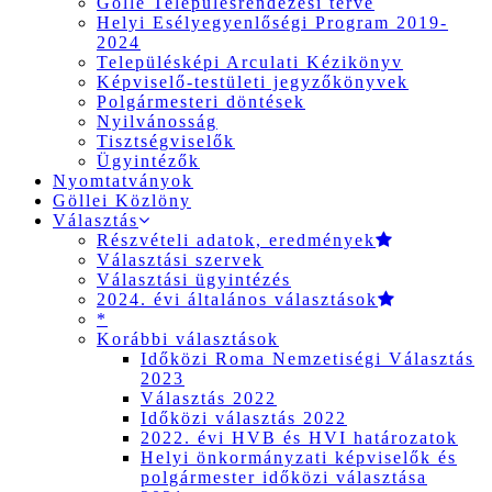
Gölle Településrendezési terve
Helyi Esélyegyenlőségi Program 2019-
2024
Településképi Arculati Kézikönyv
Képviselő-testületi jegyzőkönyvek
Polgármesteri döntések
Nyilvánosság
Tisztségviselők
Ügyintézők
Nyomtatványok
Göllei Közlöny
Választás
Részvételi adatok, eredmények
Választási szervek
Választási ügyintézés
2024. évi általános választások
*
Korábbi választások
Időközi Roma Nemzetiségi Választás
2023
Választás 2022
Időközi választás 2022
2022. évi HVB és HVI határozatok
Helyi önkormányzati képviselők és
polgármester időközi választása