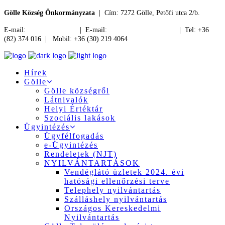
Gölle Község Önkormányzata
| Cím: 7272 Gölle, Petőfi utca 2/b.
E-mail:
jegyzo@golle.hu
| E-mail:
polgarmester@golle.hu
| Tel: +36
(82) 374 016 | Mobil: +36 (30) 219 4064
Hírek
Gölle
Gölle községről
Látnivalók
Helyi Értéktár
Szociális lakások
Ügyintézés
Ügyfélfogadás
e-Ügyintézés
Rendeletek (NJT)
NYILVÁNTARTÁSOK
Vendéglátó üzletek 2024. évi
hatósági ellenőrzési terve
Telephely nyilvántartás
Szálláshely nyilvántartás
Országos Kereskedelmi
Nyilvántartás