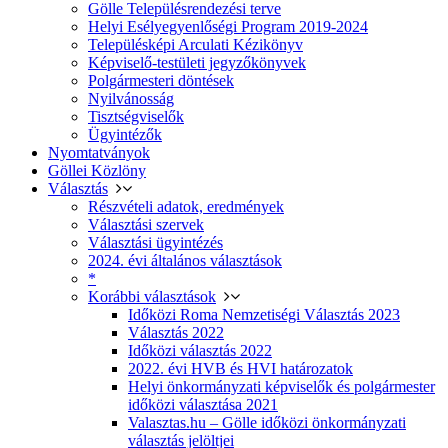
Gölle Településrendezési terve
Helyi Esélyegyenlőségi Program 2019-2024
Településképi Arculati Kézikönyv
Képviselő-testületi jegyzőkönyvek
Polgármesteri döntések
Nyilvánosság
Tisztségviselők
Ügyintézők
Nyomtatványok
Göllei Közlöny
Választás
Részvételi adatok, eredmények
Választási szervek
Választási ügyintézés
2024. évi általános választások
*
Korábbi választások
Időközi Roma Nemzetiségi Választás 2023
Választás 2022
Időközi választás 2022
2022. évi HVB és HVI határozatok
Helyi önkormányzati képviselők és polgármester
időközi választása 2021
Valasztas.hu – Gölle időközi önkormányzati
választás jelöltjei