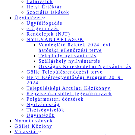
Látnivalók
Helyi Értéktár
Szociális lakások
Ügyintézés
Ügyfélfogadás
e-Ügyintézés
Rendeletek (NJT)
NYILVÁNTARTÁSOK
Vendéglátó üzletek 2024. évi
hatósági ellenőrzési terve
Telephely nyilvántartás
Szálláshely nyilvántartás
Országos Kereskedelmi Nyilvántartás
Gölle Településrendezési terve
Helyi Esélyegyenlőségi Program 2019-
2024
Településképi Arculati Kézikönyv
Képviselő-testületi jegyzőkönyvek
Polgármesteri döntések
Nyilvánosság
Tisztségviselők
Ügyintézők
Nyomtatványok
Göllei Közlöny
Választás