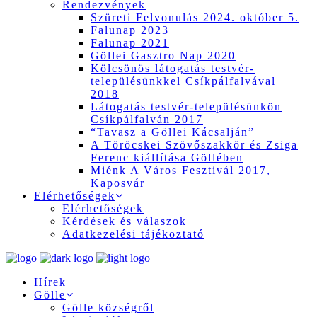
Rendezvények
Szüreti Felvonulás 2024. október 5.
Falunap 2023
Falunap 2021
Göllei Gasztro Nap 2020
Kölcsönös látogatás testvér-
településünkkel Csíkpálfalvával
2018
Látogatás testvér-településünkön
Csíkpálfalván 2017
“Tavasz a Göllei Kácsalján”
A Töröcskei Szövőszakkör és Zsiga
Ferenc kiállítása Göllében
Miénk A Város Fesztivál 2017,
Kaposvár
Elérhetőségek
Elérhetőségek
Kérdések és válaszok
Adatkezelési tájékoztató
Hírek
Gölle
Gölle községről