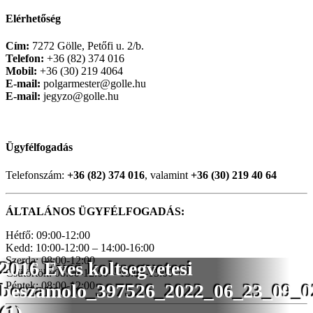
Elérhetőség
Cím:
7272 Gölle, Petőfi u. 2/b.
Telefon:
+36 (82) 374 016
Mobil:
+36 (30) 219 4064
E-mail:
polgarmester@golle.hu
E-mail:
jegyzo@golle.hu
Ügyfélfogadás
Telefonszám:
+36 (82) 374 016
, valamint
+36 (30) 219 40 64
ÁLTALÁNOS ÜGYFÉLFOGADÁS:
Hétfő: 09:00-12:00
Kedd: 10:00-12:00 – 14:00-16:00
Szerda: 08:00-12:00
2016 Eves koltsegvetesi
Csütörtök: 08:00-12:00 – 13:00-15:00
Péntek: 08:00-12:00
beszamolo_397526_2022_06_23_09_0