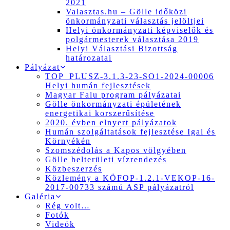
2021
Valasztas.hu – Gölle időközi
önkormányzati választás jelöltjei
Helyi önkormányzati képviselők és
polgármesterek választása 2019
Helyi Választási Bizottság
határozatai
Pályázat
TOP_PLUSZ-3.1.3-23-SO1-2024-00006
Helyi humán fejlesztések
Magyar Falu program pályázatai
Gölle önkormányzati épületének
energetikai korszerűsítése
2020. évben elnyert pályázatok
Humán szolgáltatások fejlesztése Igal és
Környékén
Szomszédolás a Kapos völgyében
Gölle belterületi vízrendezés
Közbeszerzés
Közlemény a KÖFOP-1.2.1-VEKOP-16-
2017-00733 számú ASP pályázatról
Galéria
Rég volt…
Fotók
Videók