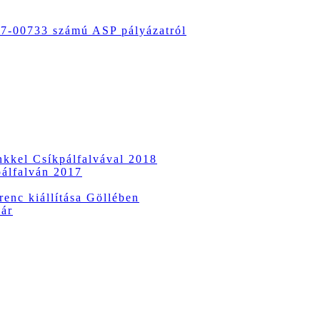
-00733 számú ASP pályázatról
ünkkel Csíkpálfalvával 2018
pálfalván 2017
enc kiállítása Göllében
vár