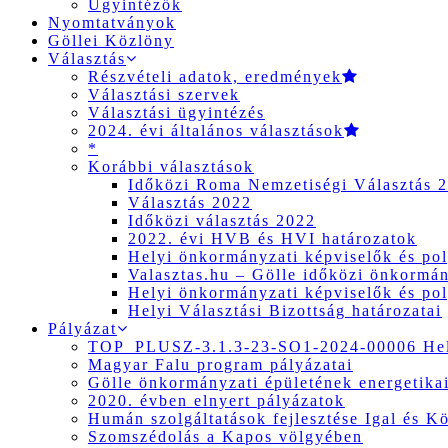
Ügyintézők
Nyomtatványok
Göllei Közlöny
Választás
Részvételi adatok, eredmények
Választási szervek
Választási ügyintézés
2024. évi általános választások
*
Korábbi választások
Időközi Roma Nemzetiségi Választás 
Választás 2022
Időközi választás 2022
2022. évi HVB és HVI határozatok
Helyi önkormányzati képviselők és pol
Valasztas.hu – Gölle időközi önkormány
Helyi önkormányzati képviselők és pol
Helyi Választási Bizottság határozatai
Pályázat
TOP_PLUSZ-3.1.3-23-SO1-2024-00006 Hely
Magyar Falu program pályázatai
Gölle önkormányzati épületének energetikai
2020. évben elnyert pályázatok
Humán szolgáltatások fejlesztése Igal és K
Szomszédolás a Kapos völgyében