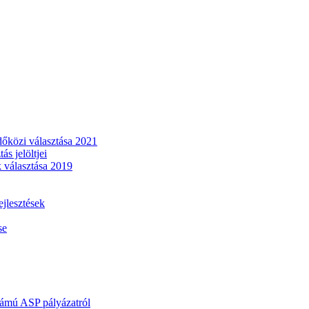
dőközi választása 2021
s jelöltjei
 választása 2019
lesztések
se
mú ASP pályázatról