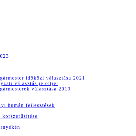
2023
gármester időközi választása 2021
zati választás jelöltjei
gármesterek választása 2019
i humán fejlesztések
 korszerűsítése
örnyékén