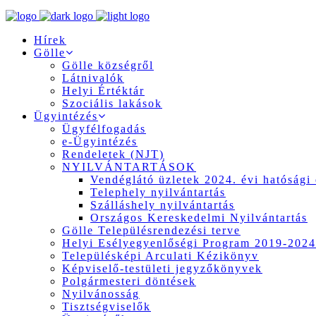
Hírek
Gölle
Gölle községről
Látnivalók
Helyi Értéktár
Szociális lakások
Ügyintézés
Ügyfélfogadás
e-Ügyintézés
Rendeletek (NJT)
NYILVÁNTARTÁSOK
Vendéglátó üzletek 2024. évi hatósági 
Telephely nyilvántartás
Szálláshely nyilvántartás
Országos Kereskedelmi Nyilvántartás
Gölle Településrendezési terve
Helyi Esélyegyenlőségi Program 2019-2024
Településképi Arculati Kézikönyv
Képviselő-testületi jegyzőkönyvek
Polgármesteri döntések
Nyilvánosság
Tisztségviselők