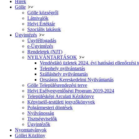
Hírek
Gölle
Gölle községről
Látnivalók
Helyi Értéktár
Szociális lakások
Ügyintézés
Ügyfélfogadás
e-Ügyintézés
Rendeletek (NJT)
NYILVÁNTARTÁSOK
Vendéglátó üzletek 2024. évi hatósági ellenőrzési t
Telephely nyilvántartás
Szálláshely nyilvántartás
Országos Kereskedelmi Nyilvántartás
Gölle Településrendezési terve
Helyi Esélyegyenlőségi Program 2019-2024
Településképi Arculati Kézikönyv
Képviselő-testületi jegyzőkönyvek
Polgármesteri döntések
Nyilvánosság
Tisztségviselők
Ügyintézők
Nyomtatványok
Göllei Közlöny