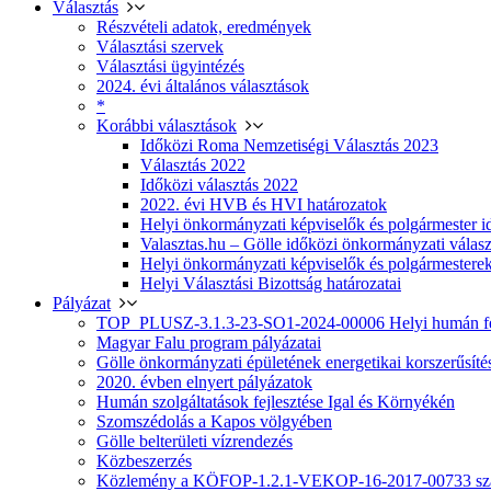
Választás
Részvételi adatok, eredmények
Választási szervek
Választási ügyintézés
2024. évi általános választások
*
Korábbi választások
Időközi Roma Nemzetiségi Választás 2023
Választás 2022
Időközi választás 2022
2022. évi HVB és HVI határozatok
Helyi önkormányzati képviselők és polgármester i
Valasztas.hu – Gölle időközi önkormányzati választá
Helyi önkormányzati képviselők és polgármesterek
Helyi Választási Bizottság határozatai
Pályázat
TOP_PLUSZ-3.1.3-23-SO1-2024-00006 Helyi humán fej
Magyar Falu program pályázatai
Gölle önkormányzati épületének energetikai korszerűsíté
2020. évben elnyert pályázatok
Humán szolgáltatások fejlesztése Igal és Környékén
Szomszédolás a Kapos völgyében
Gölle belterületi vízrendezés
Közbeszerzés
Közlemény a KÖFOP-1.2.1-VEKOP-16-2017-00733 szá