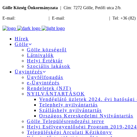
Gölle Község Önkormányzata
| Cím: 7272 Gölle, Petőfi utca 2/b.
E-mail:
jegyzo@golle.hu
| E-mail:
polgarmester@golle.hu
| Tel: +36 (82)
Hírek
Gölle
Gölle községről
Látnivalók
Helyi Értéktár
Szociális lakások
Ügyintézés
Ügyfélfogadás
e-Ügyintézés
Rendeletek (NJT)
NYILVÁNTARTÁSOK
Vendéglátó üzletek 2024. évi hatósági 
Telephely nyilvántartás
Szálláshely nyilvántartás
Országos Kereskedelmi Nyilvántartás
Gölle Településrendezési terve
Helyi Esélyegyenlőségi Program 2019-2024
Településképi Arculati Kézikönyv