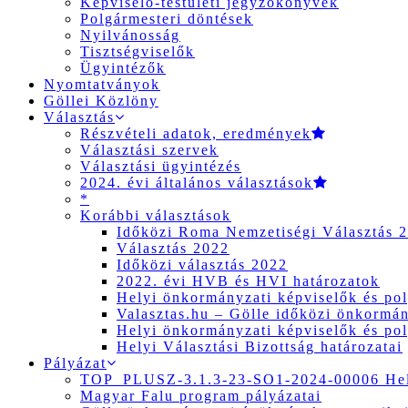
Képviselő-testületi jegyzőkönyvek
Polgármesteri döntések
Nyilvánosság
Tisztségviselők
Ügyintézők
Nyomtatványok
Göllei Közlöny
Választás
Részvételi adatok, eredmények
Választási szervek
Választási ügyintézés
2024. évi általános választások
*
Korábbi választások
Időközi Roma Nemzetiségi Választás 
Választás 2022
Időközi választás 2022
2022. évi HVB és HVI határozatok
Helyi önkormányzati képviselők és pol
Valasztas.hu – Gölle időközi önkormány
Helyi önkormányzati képviselők és pol
Helyi Választási Bizottság határozatai
Pályázat
TOP_PLUSZ-3.1.3-23-SO1-2024-00006 Hely
Magyar Falu program pályázatai