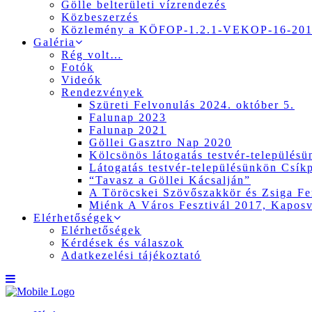
Gölle belterületi vízrendezés
Közbeszerzés
Közlemény a KÖFOP-1.2.1-VEKOP-16-2017
Galéria
Rég volt…
Fotók
Videók
Rendezvények
Szüreti Felvonulás 2024. október 5.
Falunap 2023
Falunap 2021
Göllei Gasztro Nap 2020
Kölcsönös látogatás testvér-település
Látogatás testvér-településünkön Csík
“Tavasz a Göllei Kácsalján”
A Töröcskei Szövőszakkör és Zsiga Fer
Miénk A Város Fesztivál 2017, Kapos
Elérhetőségek
Elérhetőségek
Kérdések és válaszok
Adatkezelési tájékoztató