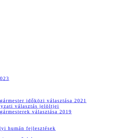
2023
gármester időközi választása 2021
zati választás jelöltjei
gármesterek választása 2019
i humán fejlesztések