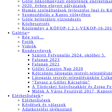
Gölle önkormányzati épületének energetikai
2020. évben elnyert pályázatok
Humán szolgáltatások fejlesztése Igal és K
Szomszédolás a Kapos völgyében
Gölle belterületi vízrendezés
Közbeszerzés
Közlemény a KÖFOP-1.2.1-VEKOP-16-2017
Galéria
Rég volt…
Fotók
Videók
Rendezvények
Szüreti Felvonulás 2024. október 5.
Falunap 2023
Falunap 2021
Göllei Gasztro Nap 2020
Kölcsönös látogatás testvér-település
Látogatás testvér-településünkön Csík
“Tavasz a Göllei Kácsalján”
A Töröcskei Szövőszakkör és Zsiga Fer
Miénk A Város Fesztivál 2017, Kapos
Elérhetőségek
Elérhetőségek
Kérdések és válaszok
Adatkezelési tájékoztató