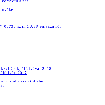
 korszerűsítése
örnyékén
-00733 számú ASP pályázatról
ünkkel Csíkpálfalvával 2018
pálfalván 2017
enc kiállítása Göllében
vár