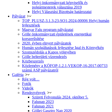
Helyi önkormányzati képviselők és
polgármesterek választása 2019
Helyi Választási Bizottság határozatai
Pályázat
TOP_PLUSZ-3.1.3-23-SO1-2024-00006 Helyi humán
fejlesztések
Magyar Falu program pályázatai
Gölle önkormányzati épületének energetikai
korszerűsítése
2020. évben elnyert pályázatok
Humán szolgáltatások fejlesztése Igal és Környékén
Szomszédolás a Kapos völgyében
Gölle belterületi vízrendezés
Közbeszerzés
Közlemény a KÖFOP-1.2.1-VEKOP-16-2017-00733
számú ASP pályázatról
Galéria
Rég volt…
Fotók
Videók
Rendezvények
Szüreti Felvonulás 2024. október 5.
Falunap 2023
Falunap 2021
Göllei Gasztro Nap 2020