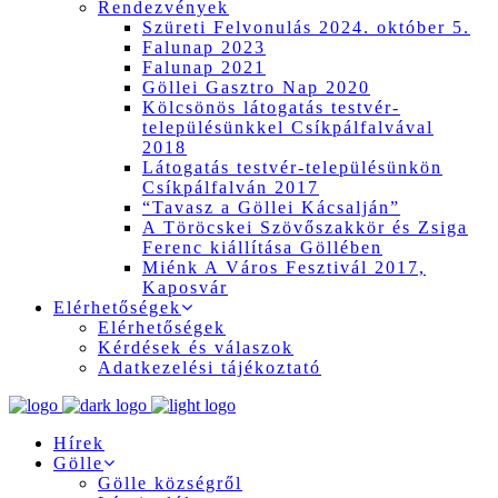
Rendezvények
Szüreti Felvonulás 2024. október 5.
Falunap 2023
Falunap 2021
Göllei Gasztro Nap 2020
Kölcsönös látogatás testvér-
településünkkel Csíkpálfalvával
2018
Látogatás testvér-településünkön
Csíkpálfalván 2017
“Tavasz a Göllei Kácsalján”
A Töröcskei Szövőszakkör és Zsiga
Ferenc kiállítása Göllében
Miénk A Város Fesztivál 2017,
Kaposvár
Elérhetőségek
Elérhetőségek
Kérdések és válaszok
Adatkezelési tájékoztató
Hírek
Gölle
Gölle községről