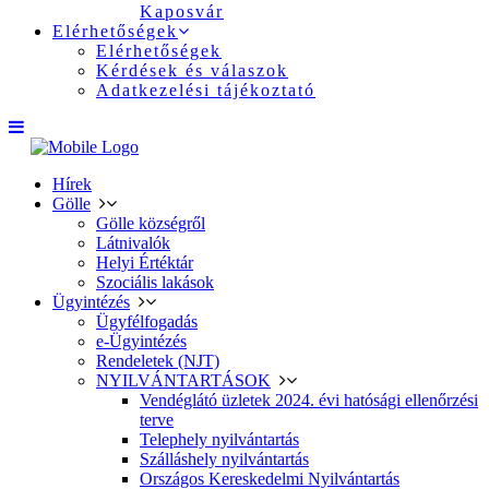
Kaposvár
Elérhetőségek
Elérhetőségek
Kérdések és válaszok
Adatkezelési tájékoztató
Hírek
Gölle
Gölle községről
Látnivalók
Helyi Értéktár
Szociális lakások
Ügyintézés
Ügyfélfogadás
e-Ügyintézés
Rendeletek (NJT)
NYILVÁNTARTÁSOK
Vendéglátó üzletek 2024. évi hatósági ellenőrzési
terve
Telephely nyilvántartás
Szálláshely nyilvántartás
Országos Kereskedelmi Nyilvántartás