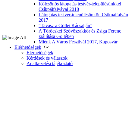
Kölcsönös látogatás testvér-településünkkel
Csíkpálfalvával 2018
Látogatás testvér-településünkön Csíkpálfalván
2017
“Tavasz a Göllei Kácsalján”
A Töröcskei Szövőszakkör és Zsiga Ferenc
kiállítása Göllében
Miénk A Város Fesztivál 2017, Kaposvár
Elérhetőségek
Elérhetőségek
Kérdések és válaszok
Adatkezelési tájékoztató