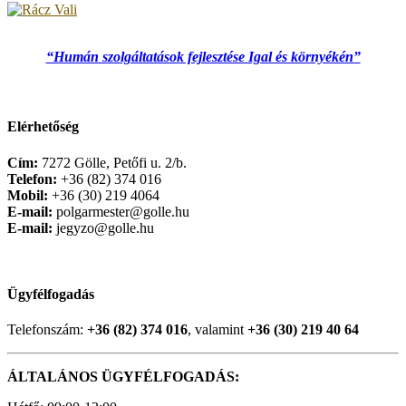
“Humán szolgáltatások fejlesztése Igal és környékén”
Elérhetőség
Cím:
7272 Gölle, Petőfi u. 2/b.
Telefon:
+36 (82) 374 016
Mobil:
+36 (30) 219 4064
E-mail:
polgarmester@golle.hu
E-mail:
jegyzo@golle.hu
Ügyfélfogadás
Telefonszám:
+36 (82) 374 016
, valamint
+36 (30) 219 40 64
ÁLTALÁNOS ÜGYFÉLFOGADÁS: