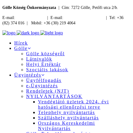
Gölle Község Önkormányzata
| Cím: 7272 Gölle, Petőfi utca 2/b.
E-mail:
jegyzo@golle.hu
| E-mail:
polgarmester@golle.hu
| Tel: +36
(82) 374 016 | Mobil: +36 (30) 219 4064
Hírek
Gölle
Gölle községről
Látnivalók
Helyi Értéktár
Szociális lakások
Ügyintézés
Ügyfélfogadás
e-Ügyintézés
Rendeletek (NJT)
NYILVÁNTARTÁSOK
Vendéglátó üzletek 2024. évi
hatósági ellenőrzési terve
Telephely nyilvántartás
Szálláshely nyilvántartás
Országos Kereskedelmi
Nyilvántartás