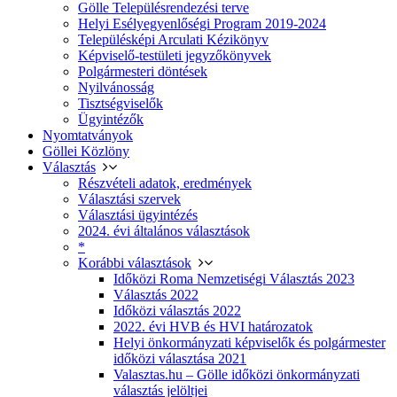
Gölle Településrendezési terve
Helyi Esélyegyenlőségi Program 2019-2024
Településképi Arculati Kézikönyv
Képviselő-testületi jegyzőkönyvek
Polgármesteri döntések
Nyilvánosság
Tisztségviselők
Ügyintézők
Nyomtatványok
Göllei Közlöny
Választás
Részvételi adatok, eredmények
Választási szervek
Választási ügyintézés
2024. évi általános választások
*
Korábbi választások
Időközi Roma Nemzetiségi Választás 2023
Választás 2022
Időközi választás 2022
2022. évi HVB és HVI határozatok
Helyi önkormányzati képviselők és polgármester
időközi választása 2021
Valasztas.hu – Gölle időközi önkormányzati
választás jelöltjei