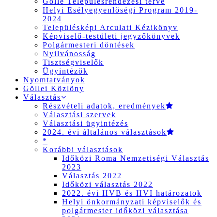
Gölle Településrendezési terve
Helyi Esélyegyenlőségi Program 2019-
2024
Településképi Arculati Kézikönyv
Képviselő-testületi jegyzőkönyvek
Polgármesteri döntések
Nyilvánosság
Tisztségviselők
Ügyintézők
Nyomtatványok
Göllei Közlöny
Választás
Részvételi adatok, eredmények
Választási szervek
Választási ügyintézés
2024. évi általános választások
*
Korábbi választások
Időközi Roma Nemzetiségi Választás
2023
Választás 2022
Időközi választás 2022
2022. évi HVB és HVI határozatok
Helyi önkormányzati képviselők és
polgármester időközi választása