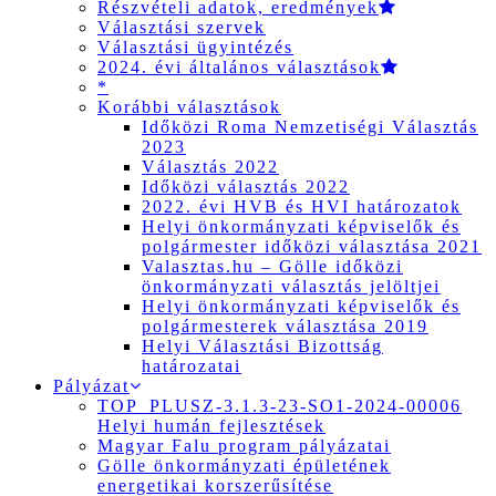
Részvételi adatok, eredmények
Választási szervek
Választási ügyintézés
2024. évi általános választások
*
Korábbi választások
Időközi Roma Nemzetiségi Választás
2023
Választás 2022
Időközi választás 2022
2022. évi HVB és HVI határozatok
Helyi önkormányzati képviselők és
polgármester időközi választása 2021
Valasztas.hu – Gölle időközi
önkormányzati választás jelöltjei
Helyi önkormányzati képviselők és
polgármesterek választása 2019
Helyi Választási Bizottság
határozatai
Pályázat
TOP_PLUSZ-3.1.3-23-SO1-2024-00006
Helyi humán fejlesztések
Magyar Falu program pályázatai
Gölle önkormányzati épületének
energetikai korszerűsítése