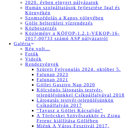
2020. évben elnyert pályázatok
Humán szolgáltatások fejlesztése Igal és
Környékén
Szomszédolás a Kapos völgyében
Gölle belterületi vízrendezés
Közbeszerzés
Közlemény a KÖFOP-1.2.1-VEKOP-16-
2017-00733 számú ASP pályázatról
Galéria
Rég volt…
Fotók
Videók
Rendezvények
Szüreti Felvonulás 2024. október 5.
Falunap 2023
Falunap 2021
Göllei Gasztro Nap 2020
Kölcsönös látogatás testvér-
településünkkel Csíkpálfalvával 2018
Látogatás testvér-településünkön
Csíkpálfalván 2017
“Tavasz a Göllei Kácsalján”
A Töröcskei Szövőszakkör és Zsiga
Ferenc kiállítása Göllében
Miénk A Város Fesztivál 2017,