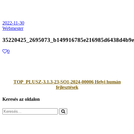
2022-11-30
Webmester
35220425_2695073_b149916785e216985d6438d4b9
0
TOP_PLUSZ-3.1.3-23-SO1-2024-00006 Helyi humán
fejlesztések
Keresés az oldalon
Search
for: