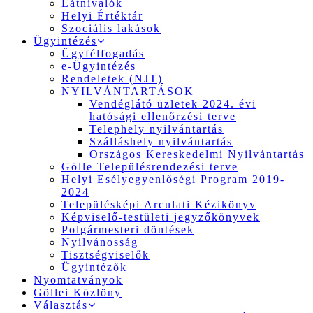
Látnivalók
Helyi Értéktár
Szociális lakások
Ügyintézés
Ügyfélfogadás
e-Ügyintézés
Rendeletek (NJT)
NYILVÁNTARTÁSOK
Vendéglátó üzletek 2024. évi
hatósági ellenőrzési terve
Telephely nyilvántartás
Szálláshely nyilvántartás
Országos Kereskedelmi Nyilvántartás
Gölle Településrendezési terve
Helyi Esélyegyenlőségi Program 2019-
2024
Településképi Arculati Kézikönyv
Képviselő-testületi jegyzőkönyvek
Polgármesteri döntések
Nyilvánosság
Tisztségviselők
Ügyintézők
Nyomtatványok
Göllei Közlöny
Választás