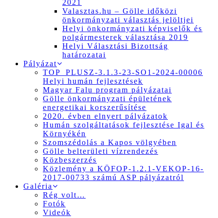
2021
Valasztas.hu – Gölle időközi
önkormányzati választás jelöltjei
Helyi önkormányzati képviselők és
polgármesterek választása 2019
Helyi Választási Bizottság
határozatai
Pályázat
TOP_PLUSZ-3.1.3-23-SO1-2024-00006
Helyi humán fejlesztések
Magyar Falu program pályázatai
Gölle önkormányzati épületének
energetikai korszerűsítése
2020. évben elnyert pályázatok
Humán szolgáltatások fejlesztése Igal és
Környékén
Szomszédolás a Kapos völgyében
Gölle belterületi vízrendezés
Közbeszerzés
Közlemény a KÖFOP-1.2.1-VEKOP-16-
2017-00733 számú ASP pályázatról
Galéria
Rég volt…
Fotók
Videók