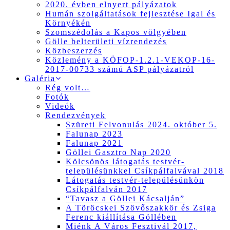
2020. évben elnyert pályázatok
Humán szolgáltatások fejlesztése Igal és
Környékén
Szomszédolás a Kapos völgyében
Gölle belterületi vízrendezés
Közbeszerzés
Közlemény a KÖFOP-1.2.1-VEKOP-16-
2017-00733 számú ASP pályázatról
Galéria
Rég volt…
Fotók
Videók
Rendezvények
Szüreti Felvonulás 2024. október 5.
Falunap 2023
Falunap 2021
Göllei Gasztro Nap 2020
Kölcsönös látogatás testvér-
településünkkel Csíkpálfalvával 2018
Látogatás testvér-településünkön
Csíkpálfalván 2017
“Tavasz a Göllei Kácsalján”
A Töröcskei Szövőszakkör és Zsiga
Ferenc kiállítása Göllében
Miénk A Város Fesztivál 2017,