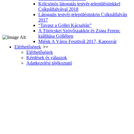
Kölcsönös látogatás testvér-településünkkel
Csíkpálfalvával 2018
Látogatás testvér-településünkön Csíkpálfalván
2017
“Tavasz a Göllei Kácsalján”
A Töröcskei Szövőszakkör és Zsiga Ferenc
kiállítása Göllében
Miénk A Város Fesztivál 2017, Kaposvár
Elérhetőségek
Elérhetőségek
Kérdések és válaszok
Adatkezelési tájékoztató