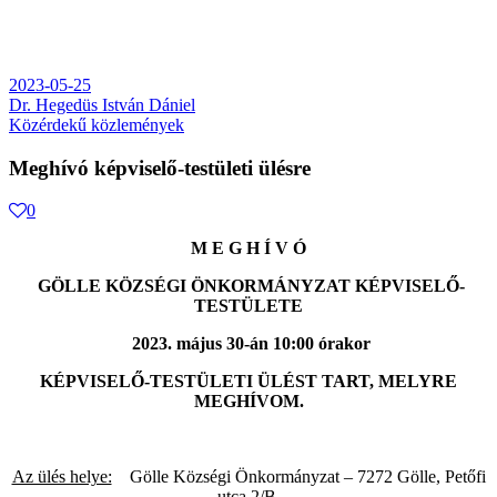
2023-05-25
Dr. Hegedüs István Dániel
Közérdekű közlemények
Meghívó képviselő-testületi ülésre
0
M E G H Í V Ó
GÖLLE KÖZSÉGI ÖNKORMÁNYZAT KÉPVISELŐ-
TESTÜLETE
2023. május 30-án 10:00 órakor
KÉPVISELŐ-TESTÜLETI ÜLÉST TART, MELYRE
MEGHÍVOM.
Az ülés helye:
Gölle Községi Önkormányzat – 7272 Gölle, Petőfi
utca 2/B.