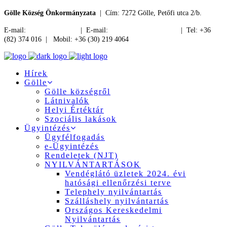
Gölle Község Önkormányzata
| Cím: 7272 Gölle, Petőfi utca 2/b.
E-mail:
jegyzo@golle.hu
| E-mail:
polgarmester@golle.hu
| Tel: +36
(82) 374 016 | Mobil: +36 (30) 219 4064
Hírek
Gölle
Gölle községről
Látnivalók
Helyi Értéktár
Szociális lakások
Ügyintézés
Ügyfélfogadás
e-Ügyintézés
Rendeletek (NJT)
NYILVÁNTARTÁSOK
Vendéglátó üzletek 2024. évi
hatósági ellenőrzési terve
Telephely nyilvántartás
Szálláshely nyilvántartás
Országos Kereskedelmi
Nyilvántartás