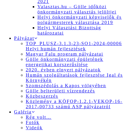
2021
Valasztas.hu – Gölle időközi
önkormányzati választás jelöltjei
Helyi önkormányzati képviselők és
polgármesterek választása 2019
Helyi Választási Bizottság
határozatai
Pályázat
TOP_PLUSZ-3.1.3-23-SO1-2024-00006
Helyi humán fejlesztések
Magyar Falu program pályázatai
Gölle önkormányzati épületének
energetikai korszerűsítése
2020. évben elnyert pályázatok
Humán szolgáltatások fejlesztése Igal és
Környékén
Szomszédolás a Kapos völgyében
Gölle belterületi vízrendezés
Közbeszerzés
Közlemény a KÖFOP-1.2.1-VEKOP-16-
2017-00733 számú ASP pályázatról
Galéria
Rég volt…
Fotók
Videók