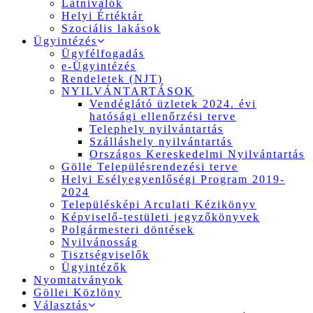
Látnivalók
Helyi Értéktár
Szociális lakások
Ügyintézés
Ügyfélfogadás
e-Ügyintézés
Rendeletek (NJT)
NYILVÁNTARTÁSOK
Vendéglátó üzletek 2024. évi
hatósági ellenőrzési terve
Telephely nyilvántartás
Szálláshely nyilvántartás
Országos Kereskedelmi Nyilvántartás
Gölle Településrendezési terve
Helyi Esélyegyenlőségi Program 2019-
2024
Településképi Arculati Kézikönyv
Képviselő-testületi jegyzőkönyvek
Polgármesteri döntések
Nyilvánosság
Tisztségviselők
Ügyintézők
Nyomtatványok
Göllei Közlöny
Választás