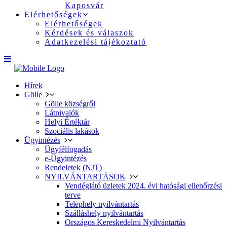
Kaposvár
Elérhetőségek
Elérhetőségek
Kérdések és válaszok
Adatkezelési tájékoztató
Hírek
Gölle
Gölle községről
Látnivalók
Helyi Értéktár
Szociális lakások
Ügyintézés
Ügyfélfogadás
e-Ügyintézés
Rendeletek (NJT)
NYILVÁNTARTÁSOK
Vendéglátó üzletek 2024. évi hatósági ellenőrzési
terve
Telephely nyilvántartás
Szálláshely nyilvántartás
Országos Kereskedelmi Nyilvántartás