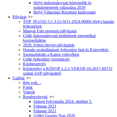
Helyi önkormányzati képviselők és
polgármesterek választása 2019
Helyi Választási Bizottság határozatai
Pályázat
TOP_PLUSZ-3.1.3-23-SO1-2024-00006 Helyi humán
fejlesztések
Magyar Falu program pályázatai
Gölle önkormányzati épületének energetikai
korszerűsítése
2020. évben elnyert pályázatok
Humán szolgáltatások fejlesztése Igal és Környékén
Szomszédolás a Kapos völgyében
Gölle belterületi vízrendezés
Közbeszerzés
Közlemény a KÖFOP-1.2.1-VEKOP-16-2017-00733
számú ASP pályázatról
Galéria
Rég volt…
Fotók
Videók
Rendezvények
Szüreti Felvonulás 2024. október 5.
Falunap 2023
Falunap 2021
Göllei Gasztro Nap 2020