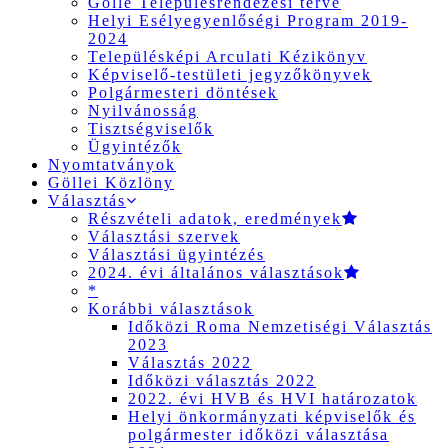
Gölle Településrendezési terve
Helyi Esélyegyenlőségi Program 2019-
2024
Településképi Arculati Kézikönyv
Képviselő-testületi jegyzőkönyvek
Polgármesteri döntések
Nyilvánosság
Tisztségviselők
Ügyintézők
Nyomtatványok
Göllei Közlöny
Választás
Részvételi adatok, eredmények
Választási szervek
Választási ügyintézés
2024. évi általános választások
*
Korábbi választások
Időközi Roma Nemzetiségi Választás
2023
Választás 2022
Időközi választás 2022
2022. évi HVB és HVI határozatok
Helyi önkormányzati képviselők és
polgármester időközi választása