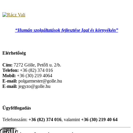
“Humán szolgáltatások fejlesztése Igal és környékén”
Elérhetőség
Cím:
7272 Gölle, Petőfi u. 2/b.
Telefon:
+36 (82) 374 016
Mobil:
+36 (30) 219 4064
E-mail:
polgarmester@golle.hu
E-mail:
jegyzo@golle.hu
Ügyfélfogadás
Telefonszám:
+36 (82) 374 016
, valamint
+36 (30) 219 40 64
Gölle