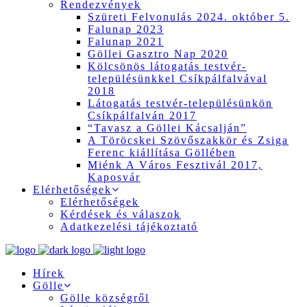
Rendezvények
Szüreti Felvonulás 2024. október 5.
Falunap 2023
Falunap 2021
Göllei Gasztro Nap 2020
Kölcsönös látogatás testvér-
településünkkel Csíkpálfalvával
2018
Látogatás testvér-településünkön
Csíkpálfalván 2017
“Tavasz a Göllei Kácsalján”
A Töröcskei Szövőszakkör és Zsiga
Ferenc kiállítása Göllében
Miénk A Város Fesztivál 2017,
Kaposvár
Elérhetőségek
Elérhetőségek
Kérdések és válaszok
Adatkezelési tájékoztató
Hírek
Gölle
Gölle községről