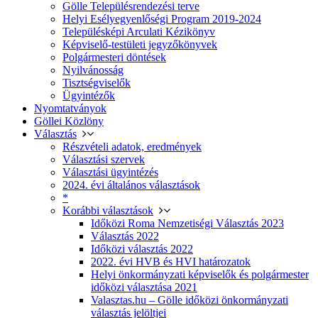
Gölle Településrendezési terve
Helyi Esélyegyenlőségi Program 2019-2024
Településképi Arculati Kézikönyv
Képviselő-testületi jegyzőkönyvek
Polgármesteri döntések
Nyilvánosság
Tisztségviselők
Ügyintézők
Nyomtatványok
Göllei Közlöny
Választás
Részvételi adatok, eredmények
Választási szervek
Választási ügyintézés
2024. évi általános választások
*
Korábbi választások
Időközi Roma Nemzetiségi Választás 2023
Választás 2022
Időközi választás 2022
2022. évi HVB és HVI határozatok
Helyi önkormányzati képviselők és polgármester
időközi választása 2021
Valasztas.hu – Gölle időközi önkormányzati
választás jelöltjei