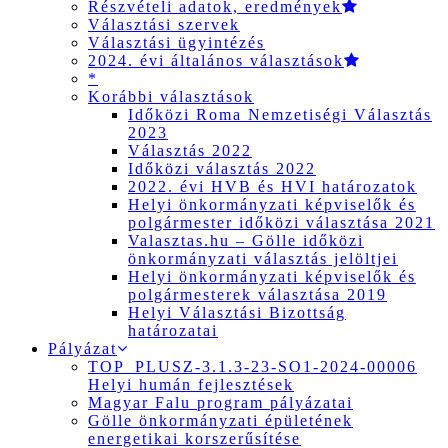
Részvételi adatok, eredmények
Választási szervek
Választási ügyintézés
2024. évi általános választások
*
Korábbi választások
Időközi Roma Nemzetiségi Választás
2023
Választás 2022
Időközi választás 2022
2022. évi HVB és HVI határozatok
Helyi önkormányzati képviselők és
polgármester időközi választása 2021
Valasztas.hu – Gölle időközi
önkormányzati választás jelöltjei
Helyi önkormányzati képviselők és
polgármesterek választása 2019
Helyi Választási Bizottság
határozatai
Pályázat
TOP_PLUSZ-3.1.3-23-SO1-2024-00006
Helyi humán fejlesztések
Magyar Falu program pályázatai
Gölle önkormányzati épületének
energetikai korszerűsítése