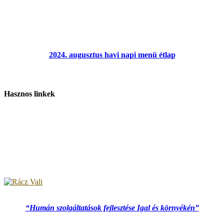
2024. augusztus havi napi menü étlap
Hasznos linkek
“Humán szolgáltatások fejlesztése Igal és környékén”