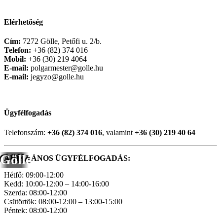
Elérhetőség
Cím:
7272 Gölle, Petőfi u. 2/b.
Telefon:
+36 (82) 374 016
Mobil:
+36 (30) 219 4064
E-mail:
polgarmester@golle.hu
E-mail:
jegyzo@golle.hu
Ügyfélfogadás
Telefonszám:
+36 (82) 374 016
, valamint
+36 (30) 219 40 64
Gölle
ÁLTALÁNOS ÜGYFÉLFOGADÁS:
Hétfő: 09:00-12:00
Kedd: 10:00-12:00 – 14:00-16:00
Szerda: 08:00-12:00
Csütörtök: 08:00-12:00 – 13:00-15:00
Péntek: 08:00-12:00