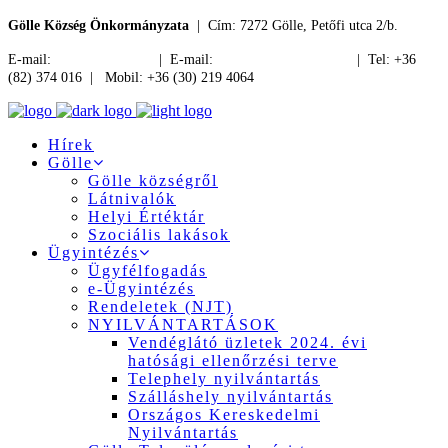
Gölle Község Önkormányzata
| Cím: 7272 Gölle, Petőfi utca 2/b.
E-mail:
jegyzo@golle.hu
| E-mail:
polgarmester@golle.hu
| Tel: +36
(82) 374 016 | Mobil: +36 (30) 219 4064
Hírek
Gölle
Gölle községről
Látnivalók
Helyi Értéktár
Szociális lakások
Ügyintézés
Ügyfélfogadás
e-Ügyintézés
Rendeletek (NJT)
NYILVÁNTARTÁSOK
Vendéglátó üzletek 2024. évi
hatósági ellenőrzési terve
Telephely nyilvántartás
Szálláshely nyilvántartás
Országos Kereskedelmi
Nyilvántartás