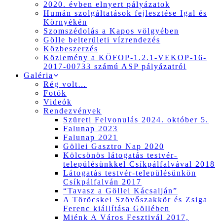
2020. évben elnyert pályázatok
Humán szolgáltatások fejlesztése Igal és
Környékén
Szomszédolás a Kapos völgyében
Gölle belterületi vízrendezés
Közbeszerzés
Közlemény a KÖFOP-1.2.1-VEKOP-16-
2017-00733 számú ASP pályázatról
Galéria
Rég volt…
Fotók
Videók
Rendezvények
Szüreti Felvonulás 2024. október 5.
Falunap 2023
Falunap 2021
Göllei Gasztro Nap 2020
Kölcsönös látogatás testvér-
településünkkel Csíkpálfalvával 2018
Látogatás testvér-településünkön
Csíkpálfalván 2017
“Tavasz a Göllei Kácsalján”
A Töröcskei Szövőszakkör és Zsiga
Ferenc kiállítása Göllében
Miénk A Város Fesztivál 2017,