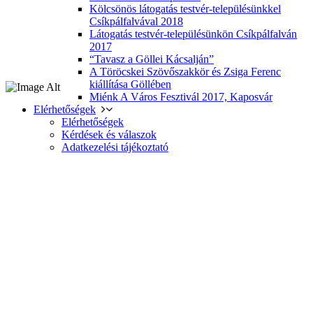
Kölcsönös látogatás testvér-településünkkel
Csíkpálfalvával 2018
Látogatás testvér-településünkön Csíkpálfalván
2017
“Tavasz a Göllei Kácsalján”
A Töröcskei Szövőszakkör és Zsiga Ferenc
kiállítása Göllében
Miénk A Város Fesztivál 2017, Kaposvár
Elérhetőségek
Elérhetőségek
Kérdések és válaszok
Adatkezelési tájékoztató