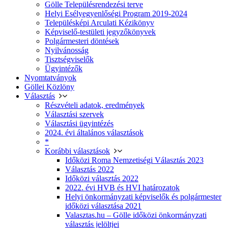
Gölle Településrendezési terve
Helyi Esélyegyenlőségi Program 2019-2024
Településképi Arculati Kézikönyv
Képviselő-testületi jegyzőkönyvek
Polgármesteri döntések
Nyilvánosság
Tisztségviselők
Ügyintézők
Nyomtatványok
Göllei Közlöny
Választás
Részvételi adatok, eredmények
Választási szervek
Választási ügyintézés
2024. évi általános választások
*
Korábbi választások
Időközi Roma Nemzetiségi Választás 2023
Választás 2022
Időközi választás 2022
2022. évi HVB és HVI határozatok
Helyi önkormányzati képviselők és polgármester
időközi választása 2021
Valasztas.hu – Gölle időközi önkormányzati
választás jelöltjei