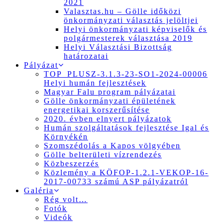
2021
Valasztas.hu – Gölle időközi
önkormányzati választás jelöltjei
Helyi önkormányzati képviselők és
polgármesterek választása 2019
Helyi Választási Bizottság
határozatai
Pályázat
TOP_PLUSZ-3.1.3-23-SO1-2024-00006
Helyi humán fejlesztések
Magyar Falu program pályázatai
Gölle önkormányzati épületének
energetikai korszerűsítése
2020. évben elnyert pályázatok
Humán szolgáltatások fejlesztése Igal és
Környékén
Szomszédolás a Kapos völgyében
Gölle belterületi vízrendezés
Közbeszerzés
Közlemény a KÖFOP-1.2.1-VEKOP-16-
2017-00733 számú ASP pályázatról
Galéria
Rég volt…
Fotók
Videók