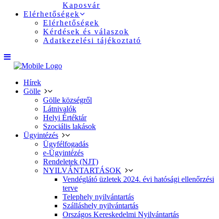
Kaposvár
Elérhetőségek
Elérhetőségek
Kérdések és válaszok
Adatkezelési tájékoztató
Hírek
Gölle
Gölle községről
Látnivalók
Helyi Értéktár
Szociális lakások
Ügyintézés
Ügyfélfogadás
e-Ügyintézés
Rendeletek (NJT)
NYILVÁNTARTÁSOK
Vendéglátó üzletek 2024. évi hatósági ellenőrzési
terve
Telephely nyilvántartás
Szálláshely nyilvántartás
Országos Kereskedelmi Nyilvántartás