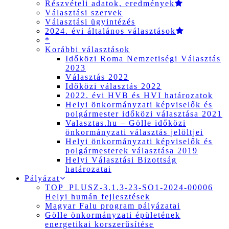
Részvételi adatok, eredmények
Választási szervek
Választási ügyintézés
2024. évi általános választások
*
Korábbi választások
Időközi Roma Nemzetiségi Választás
2023
Választás 2022
Időközi választás 2022
2022. évi HVB és HVI határozatok
Helyi önkormányzati képviselők és
polgármester időközi választása 2021
Valasztas.hu – Gölle időközi
önkormányzati választás jelöltjei
Helyi önkormányzati képviselők és
polgármesterek választása 2019
Helyi Választási Bizottság
határozatai
Pályázat
TOP_PLUSZ-3.1.3-23-SO1-2024-00006
Helyi humán fejlesztések
Magyar Falu program pályázatai
Gölle önkormányzati épületének
energetikai korszerűsítése