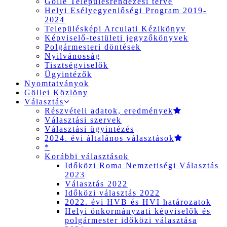
Gölle Településrendezési terve
Helyi Esélyegyenlőségi Program 2019-
2024
Településképi Arculati Kézikönyv
Képviselő-testületi jegyzőkönyvek
Polgármesteri döntések
Nyilvánosság
Tisztségviselők
Ügyintézők
Nyomtatványok
Göllei Közlöny
Választás
Részvételi adatok, eredmények
Választási szervek
Választási ügyintézés
2024. évi általános választások
*
Korábbi választások
Időközi Roma Nemzetiségi Választás
2023
Választás 2022
Időközi választás 2022
2022. évi HVB és HVI határozatok
Helyi önkormányzati képviselők és
polgármester időközi választása