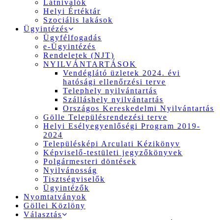
Látnivalók
Helyi Értéktár
Szociális lakások
Ügyintézés
Ügyfélfogadás
e-Ügyintézés
Rendeletek (NJT)
NYILVÁNTARTÁSOK
Vendéglátó üzletek 2024. évi
hatósági ellenőrzési terve
Telephely nyilvántartás
Szálláshely nyilvántartás
Országos Kereskedelmi Nyilvántartás
Gölle Településrendezési terve
Helyi Esélyegyenlőségi Program 2019-
2024
Településképi Arculati Kézikönyv
Képviselő-testületi jegyzőkönyvek
Polgármesteri döntések
Nyilvánosság
Tisztségviselők
Ügyintézők
Nyomtatványok
Göllei Közlöny
Választás