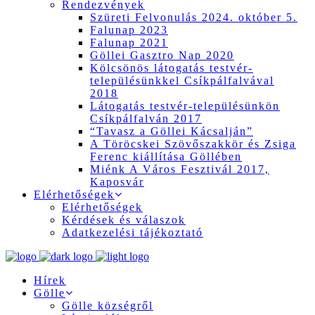
Rendezvények
Szüreti Felvonulás 2024. október 5.
Falunap 2023
Falunap 2021
Göllei Gasztro Nap 2020
Kölcsönös látogatás testvér-
településünkkel Csíkpálfalvával
2018
Látogatás testvér-településünkön
Csíkpálfalván 2017
“Tavasz a Göllei Kácsalján”
A Töröcskei Szövőszakkör és Zsiga
Ferenc kiállítása Göllében
Miénk A Város Fesztivál 2017,
Kaposvár
Elérhetőségek
Elérhetőségek
Kérdések és válaszok
Adatkezelési tájékoztató
Hírek
Gölle
Gölle községről