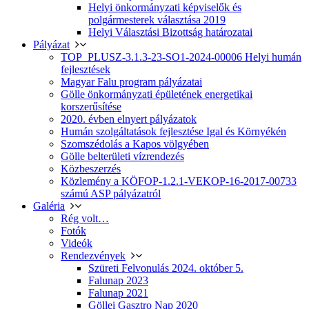
Helyi önkormányzati képviselők és
polgármesterek választása 2019
Helyi Választási Bizottság határozatai
Pályázat
TOP_PLUSZ-3.1.3-23-SO1-2024-00006 Helyi humán
fejlesztések
Magyar Falu program pályázatai
Gölle önkormányzati épületének energetikai
korszerűsítése
2020. évben elnyert pályázatok
Humán szolgáltatások fejlesztése Igal és Környékén
Szomszédolás a Kapos völgyében
Gölle belterületi vízrendezés
Közbeszerzés
Közlemény a KÖFOP-1.2.1-VEKOP-16-2017-00733
számú ASP pályázatról
Galéria
Rég volt…
Fotók
Videók
Rendezvények
Szüreti Felvonulás 2024. október 5.
Falunap 2023
Falunap 2021
Göllei Gasztro Nap 2020