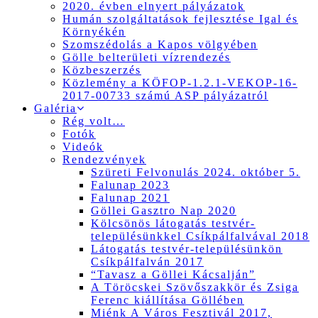
2020. évben elnyert pályázatok
Humán szolgáltatások fejlesztése Igal és
Környékén
Szomszédolás a Kapos völgyében
Gölle belterületi vízrendezés
Közbeszerzés
Közlemény a KÖFOP-1.2.1-VEKOP-16-
2017-00733 számú ASP pályázatról
Galéria
Rég volt…
Fotók
Videók
Rendezvények
Szüreti Felvonulás 2024. október 5.
Falunap 2023
Falunap 2021
Göllei Gasztro Nap 2020
Kölcsönös látogatás testvér-
településünkkel Csíkpálfalvával 2018
Látogatás testvér-településünkön
Csíkpálfalván 2017
“Tavasz a Göllei Kácsalján”
A Töröcskei Szövőszakkör és Zsiga
Ferenc kiállítása Göllében
Miénk A Város Fesztivál 2017,