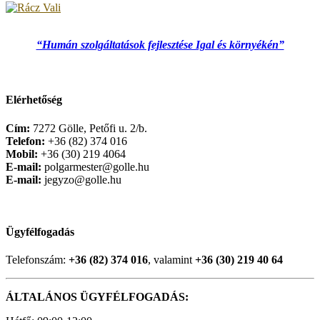
“Humán szolgáltatások fejlesztése Igal és környékén”
Elérhetőség
Cím:
7272 Gölle, Petőfi u. 2/b.
Telefon:
+36 (82) 374 016
Mobil:
+36 (30) 219 4064
E-mail:
polgarmester@golle.hu
E-mail:
jegyzo@golle.hu
Ügyfélfogadás
Telefonszám:
+36 (82) 374 016
, valamint
+36 (30) 219 40 64
ÁLTALÁNOS ÜGYFÉLFOGADÁS: