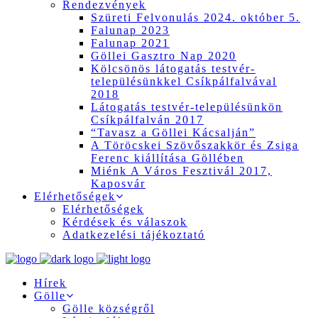
Rendezvények
Szüreti Felvonulás 2024. október 5.
Falunap 2023
Falunap 2021
Göllei Gasztro Nap 2020
Kölcsönös látogatás testvér-
településünkkel Csíkpálfalvával
2018
Látogatás testvér-településünkön
Csíkpálfalván 2017
“Tavasz a Göllei Kácsalján”
A Töröcskei Szövőszakkör és Zsiga
Ferenc kiállítása Göllében
Miénk A Város Fesztivál 2017,
Kaposvár
Elérhetőségek
Elérhetőségek
Kérdések és válaszok
Adatkezelési tájékoztató
Hírek
Gölle
Gölle községről