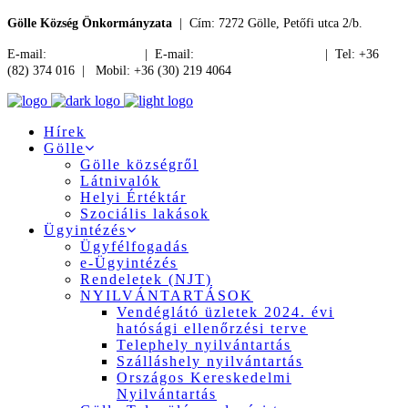
Gölle Község Önkormányzata
| Cím: 7272 Gölle, Petőfi utca 2/b.
E-mail:
jegyzo@golle.hu
| E-mail:
polgarmester@golle.hu
| Tel: +36
(82) 374 016 | Mobil: +36 (30) 219 4064
Hírek
Gölle
Gölle községről
Látnivalók
Helyi Értéktár
Szociális lakások
Ügyintézés
Ügyfélfogadás
e-Ügyintézés
Rendeletek (NJT)
NYILVÁNTARTÁSOK
Vendéglátó üzletek 2024. évi
hatósági ellenőrzési terve
Telephely nyilvántartás
Szálláshely nyilvántartás
Országos Kereskedelmi
Nyilvántartás