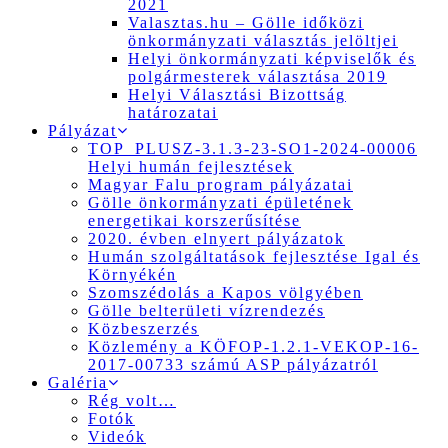
2021
Valasztas.hu – Gölle időközi
önkormányzati választás jelöltjei
Helyi önkormányzati képviselők és
polgármesterek választása 2019
Helyi Választási Bizottság
határozatai
Pályázat
TOP_PLUSZ-3.1.3-23-SO1-2024-00006
Helyi humán fejlesztések
Magyar Falu program pályázatai
Gölle önkormányzati épületének
energetikai korszerűsítése
2020. évben elnyert pályázatok
Humán szolgáltatások fejlesztése Igal és
Környékén
Szomszédolás a Kapos völgyében
Gölle belterületi vízrendezés
Közbeszerzés
Közlemény a KÖFOP-1.2.1-VEKOP-16-
2017-00733 számú ASP pályázatról
Galéria
Rég volt…
Fotók
Videók