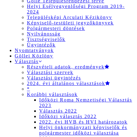
Gölle Településrendezési terve
Helyi Esélyegyenlőségi Program 2019-
2024
Településképi Arculati Kézikönyv
Képviselő-testületi jegyzőkönyvek
Polgármesteri döntések
Nyilvánosság
Tisztségviselők
Ügyintézők
Nyomtatványok
Göllei Közlöny
Választás
Részvételi adatok, eredmények
Választási szervek
Választási ügyintézés
2024. évi általános választások
*
Korábbi választások
Időközi Roma Nemzetiségi Választás
2023
Választás 2022
Időközi választás 2022
2022. évi HVB és HVI határozatok
Helyi önkormányzati képviselők és
polgármester időközi választása