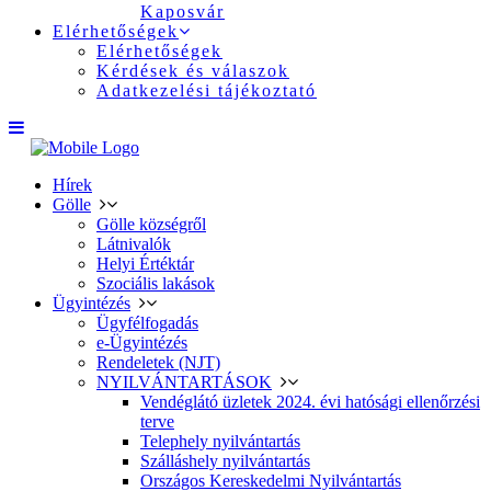
Kaposvár
Elérhetőségek
Elérhetőségek
Kérdések és válaszok
Adatkezelési tájékoztató
Hírek
Gölle
Gölle községről
Látnivalók
Helyi Értéktár
Szociális lakások
Ügyintézés
Ügyfélfogadás
e-Ügyintézés
Rendeletek (NJT)
NYILVÁNTARTÁSOK
Vendéglátó üzletek 2024. évi hatósági ellenőrzési
terve
Telephely nyilvántartás
Szálláshely nyilvántartás
Országos Kereskedelmi Nyilvántartás