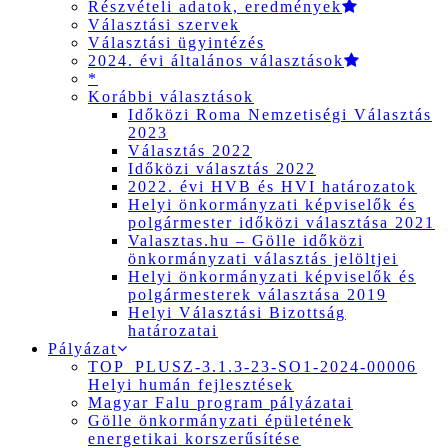
Részvételi adatok, eredmények
Választási szervek
Választási ügyintézés
2024. évi általános választások
*
Korábbi választások
Időközi Roma Nemzetiségi Választás
2023
Választás 2022
Időközi választás 2022
2022. évi HVB és HVI határozatok
Helyi önkormányzati képviselők és
polgármester időközi választása 2021
Valasztas.hu – Gölle időközi
önkormányzati választás jelöltjei
Helyi önkormányzati képviselők és
polgármesterek választása 2019
Helyi Választási Bizottság
határozatai
Pályázat
TOP_PLUSZ-3.1.3-23-SO1-2024-00006
Helyi humán fejlesztések
Magyar Falu program pályázatai
Gölle önkormányzati épületének
energetikai korszerűsítése