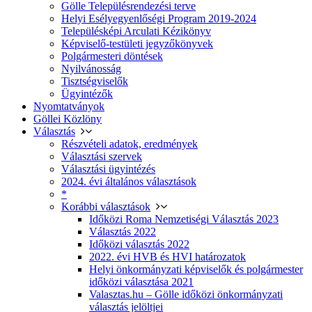
Gölle Településrendezési terve
Helyi Esélyegyenlőségi Program 2019-2024
Településképi Arculati Kézikönyv
Képviselő-testületi jegyzőkönyvek
Polgármesteri döntések
Nyilvánosság
Tisztségviselők
Ügyintézők
Nyomtatványok
Göllei Közlöny
Választás
Részvételi adatok, eredmények
Választási szervek
Választási ügyintézés
2024. évi általános választások
*
Korábbi választások
Időközi Roma Nemzetiségi Választás 2023
Választás 2022
Időközi választás 2022
2022. évi HVB és HVI határozatok
Helyi önkormányzati képviselők és polgármester
időközi választása 2021
Valasztas.hu – Gölle időközi önkormányzati
választás jelöltjei