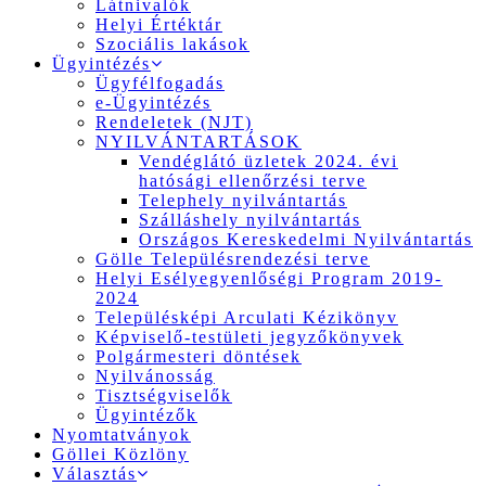
Látnivalók
Helyi Értéktár
Szociális lakások
Ügyintézés
Ügyfélfogadás
e-Ügyintézés
Rendeletek (NJT)
NYILVÁNTARTÁSOK
Vendéglátó üzletek 2024. évi
hatósági ellenőrzési terve
Telephely nyilvántartás
Szálláshely nyilvántartás
Országos Kereskedelmi Nyilvántartás
Gölle Településrendezési terve
Helyi Esélyegyenlőségi Program 2019-
2024
Településképi Arculati Kézikönyv
Képviselő-testületi jegyzőkönyvek
Polgármesteri döntések
Nyilvánosság
Tisztségviselők
Ügyintézők
Nyomtatványok
Göllei Közlöny
Választás