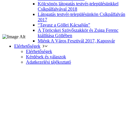
Kölcsönös látogatás testvér-településünkkel
Csíkpálfalvával 2018
Látogatás testvér-településünkön Csíkpálfalván
2017
“Tavasz a Göllei Kácsalján”
A Töröcskei Szövőszakkör és Zsiga Ferenc
kiállítása Göllében
Miénk A Város Fesztivál 2017, Kaposvár
Elérhetőségek
Elérhetőségek
Kérdések és válaszok
Adatkezelési tájékoztató