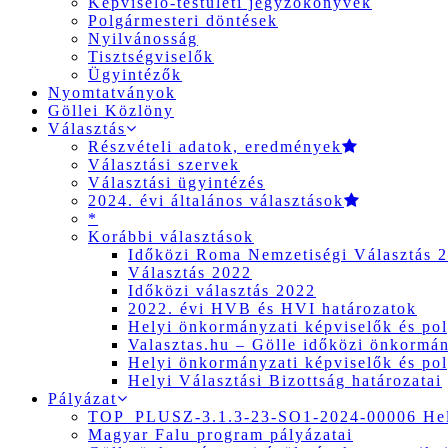
Képviselő-testületi jegyzőkönyvek
Polgármesteri döntések
Nyilvánosság
Tisztségviselők
Ügyintézők
Nyomtatványok
Göllei Közlöny
Választás
Részvételi adatok, eredmények
Választási szervek
Választási ügyintézés
2024. évi általános választások
*
Korábbi választások
Időközi Roma Nemzetiségi Választás 
Választás 2022
Időközi választás 2022
2022. évi HVB és HVI határozatok
Helyi önkormányzati képviselők és pol
Valasztas.hu – Gölle időközi önkormány
Helyi önkormányzati képviselők és pol
Helyi Választási Bizottság határozatai
Pályázat
TOP_PLUSZ-3.1.3-23-SO1-2024-00006 Hely
Magyar Falu program pályázatai