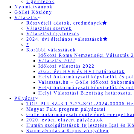
Ügyintézők
Nyomtatványok
Göllei Közlöny
Választás
Részvételi adatok, eredmények
Választási szervek
Választási ügyintézés
2024. évi általános választások
*
Korábbi választások
Időközi Roma Nemzetiségi Választás 
Választás 2022
Időközi választás 2022
2022. évi HVB és HVI határozatok
Helyi önkormányzati képviselők és pol
Valasztas.hu – Gölle időközi önkormány
Helyi önkormányzati képviselők és pol
Helyi Választási Bizottság határozatai
Pályázat
TOP_PLUSZ-3.1.3-23-SO1-2024-00006 Hely
Magyar Falu program pályázatai
Gölle önkormányzati épületének energetikai
2020. évben elnyert pályázatok
Humán szolgáltatások fejlesztése Igal és K
Szomszédolás a Kapos völgyében