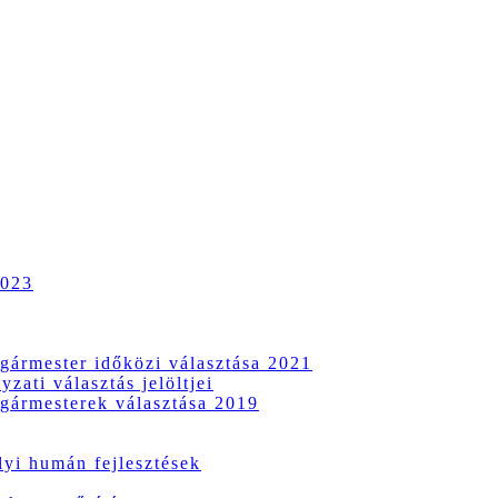
2023
gármester időközi választása 2021
zati választás jelöltjei
gármesterek választása 2019
i humán fejlesztések