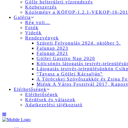
Gölle belterületi vízrendezés
Közbeszerzés
Közlemény a KÖFOP-1.2.1-VEKOP-16-2017
Galéria
Rég volt…
Fotók
Videók
Rendezvények
Szüreti Felvonulás 2024. október 5.
Falunap 2023
Falunap 2021
Göllei Gasztro Nap 2020
Kölcsönös látogatás testvér-település
Látogatás testvér-településünkön Csík
“Tavasz a Göllei Kácsalján”
A Töröcskei Szövőszakkör és Zsiga Fer
Miénk A Város Fesztivál 2017, Kapos
Elérhetőségek
Elérhetőségek
Kérdések és válaszok
Adatkezelési tájékoztató