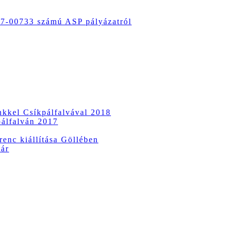
-00733 számú ASP pályázatról
ünkkel Csíkpálfalvával 2018
pálfalván 2017
enc kiállítása Göllében
vár