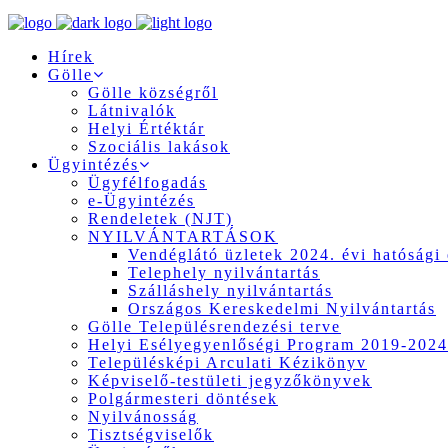
Hírek
Gölle
Gölle községről
Látnivalók
Helyi Értéktár
Szociális lakások
Ügyintézés
Ügyfélfogadás
e-Ügyintézés
Rendeletek (NJT)
NYILVÁNTARTÁSOK
Vendéglátó üzletek 2024. évi hatósági 
Telephely nyilvántartás
Szálláshely nyilvántartás
Országos Kereskedelmi Nyilvántartás
Gölle Településrendezési terve
Helyi Esélyegyenlőségi Program 2019-2024
Településképi Arculati Kézikönyv
Képviselő-testületi jegyzőkönyvek
Polgármesteri döntések
Nyilvánosság
Tisztségviselők