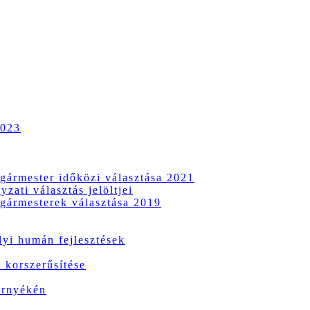
2023
gármester időközi választása 2021
zati választás jelöltjei
gármesterek választása 2019
i humán fejlesztések
 korszerűsítése
örnyékén