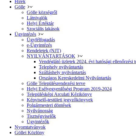
Hírek
Gölle
Gölle községről
Látnivalók
Helyi Értéktár
Szociális lakások
Ügyintézés
Ügyfélfogadás
e-Ügyintézés
Rendeletek (NJT)
NYILVÁNTARTÁSOK
Vendéglátó üzletek 2024. évi hatósági ellenőrzési t
Telephely nyilvántartás
Szálláshely nyilvántartás
Országos Kereskedelmi Nyilvántartás
Gölle Településrendezési terve
Helyi Esélyegyenlőségi Program 2019-2024
Településképi Arculati Kézikönyv
Képviselő-testületi jegyzőkönyvek
Polgármesteri döntések
Nyilvánosság
Tisztségviselők
Ügyintézők
Nyomtatványok
Göllei Közlöny