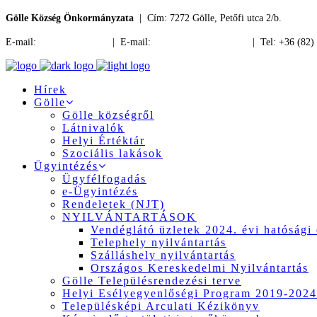
Gölle Község Önkormányzata
| Cím: 7272 Gölle, Petőfi utca 2/b.
E-mail:
jegyzo@golle.hu
| E-mail:
polgarmester@golle.hu
| Tel: +36 (82)
Hírek
Gölle
Gölle községről
Látnivalók
Helyi Értéktár
Szociális lakások
Ügyintézés
Ügyfélfogadás
e-Ügyintézés
Rendeletek (NJT)
NYILVÁNTARTÁSOK
Vendéglátó üzletek 2024. évi hatósági 
Telephely nyilvántartás
Szálláshely nyilvántartás
Országos Kereskedelmi Nyilvántartás
Gölle Településrendezési terve
Helyi Esélyegyenlőségi Program 2019-2024
Településképi Arculati Kézikönyv