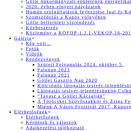
Gölle önkormányzati épületének energetikai
2020. évben elnyert pályázatok
Humán szolgáltatások fejlesztése Igal és K
Szomszédolás a Kapos völgyében
Gölle belterületi vízrendezés
Közbeszerzés
Közlemény a KÖFOP-1.2.1-VEKOP-16-2017
Galéria
Rég volt…
Fotók
Videók
Rendezvények
Szüreti Felvonulás 2024. október 5.
Falunap 2023
Falunap 2021
Göllei Gasztro Nap 2020
Kölcsönös látogatás testvér-település
Látogatás testvér-településünkön Csík
“Tavasz a Göllei Kácsalján”
A Töröcskei Szövőszakkör és Zsiga Fer
Miénk A Város Fesztivál 2017, Kapos
Elérhetőségek
Elérhetőségek
Kérdések és válaszok
Adatkezelési tájékoztató