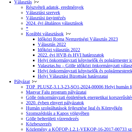
Választás
Részvételi adatok, eredmények
Választási szervek
Választási ügyintézés
2024. évi általános választások
*
Korábbi választások
Időközi Roma Nemzetiségi Választás 2023
Választás 2022
Időközi választás 2022
2022. évi HVB és HVI határozatok
Helyi önkormányzati képviselők és polgármester i
Valasztas.hu – Gölle időközi önkormányzati választá
Helyi önkormányzati képviselők és polgármesterek
Helyi Választási Bizottság határozatai
Pályázat
TOP_PLUSZ-3.1.3-23-SO1-2024-00006 Helyi humán fej
Magyar Falu program pályázatai
Gölle önkormányzati épületének energetikai korszerűsíté
2020. évben elnyert pályázatok
Humán szolgáltatások fejlesztése Igal és Környékén
Szomszédolás a Kapos völgyében
Gölle belterületi vízrendezés
Közbeszerzés
Közlemény a KÖFOP-1.2.1-VEKOP-16-2017-00733 szá