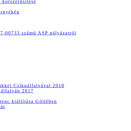
 korszerűsítése
örnyékén
-00733 számú ASP pályázatról
ünkkel Csíkpálfalvával 2018
pálfalván 2017
enc kiállítása Göllében
vár