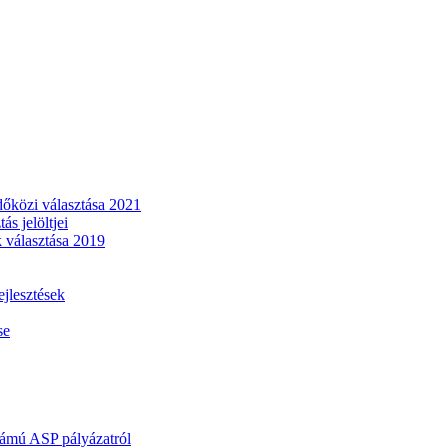
dőközi választása 2021
s jelöltjei
 választása 2019
lesztések
se
mú ASP pályázatról