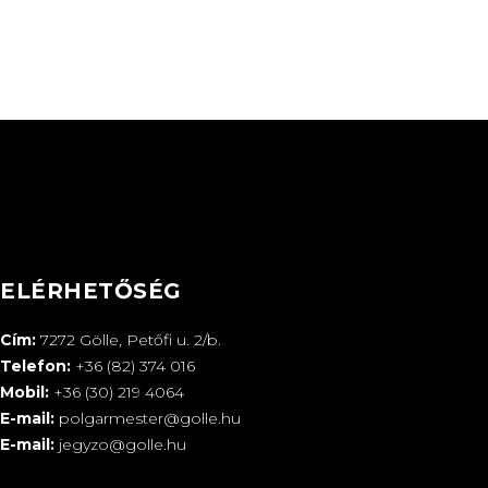
ELÉRHETŐSÉG
Cím:
7272 Gölle, Petőfi u. 2/b.
Telefon:
+36 (82) 374 016
Mobil:
+36 (30) 219 4064
E-mail:
polgarmester@golle.hu
E-mail:
jegyzo@golle.hu