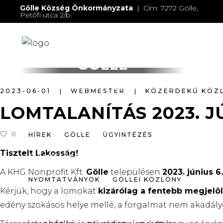
Gölle Község Önkormányzata
| Cím: 7272 Gölle,
Petőfi utca 2/b.
E-mail:
jegyzo@golle.hu
| E-mail:
polgarmester@golle.hu
| Tel: +36 (82) 374 016 |
Mobil: +36 (30) 219 4064
HÍREK
GÖLLE
ÜGYINTÉZÉS
GÖLLE
NYOMTATVÁNYOK
GÖLLEI KÖZLÖNY
2023-06-01
WEBMESTER
KÖZÉRDEKŰ KÖZ
LOMTALANÍTÁS 2023. J
VÁLASZTÁS
PÁLYÁZAT
GALÉRIA
0
HÍREK
GÖLLE
ÜGYINTÉZÉS
Tisztelt Lakosság!
ELÉRHETŐSÉGEK
A KHG Nonprofit Kft.
Gölle
településen
2023. június 6.
NYOMTATVÁNYOK
GÖLLEI KÖZLÖNY
Kérjük, hogy a lomokat
kizárólag a fentebb megjelöl
edény szokásos helye mellé, a forgalmat nem akadály