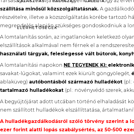
Társaságunk felhívja szíves figyelmüket, hogy az érvé
VÁLASZTÁS
PÁLYÁZAT
GALÉRIA
szállítása minősül közszolgáltatásnak.
A gazdálkodó 
részvételre, illetve a közszolgáltatás körébe tartoz
megrendelés alapján szükséges gondoskodniuk a lomhu
ELÉRHETŐSÉGEK
A lomtalanítás során, az ingatlanokon keletkező olyan
elszállítások alkalmával nem férnek el a rendszeresít
használati tárgyak, feleslegessé vált bútorok, kony
A lomtalanítási napokon
NE TEGYENEK KI:
elektroni
savakat-lúgokat, valamint ezek kiürült göngyölegét,
é
ablaküveg)
autóbontásból származó hulladékot
(pl.
tartalmazó hulladékokat
(pl.: növényvédő szerek, ak
A begyűjtőjárat adott utcában történő elhaladását köv
nem szállított hulladékok elszállíttatása, ártalmatlan
A hulladékgazdálkodásról szóló törvény szerint a lo
ezer forint alatti lopás szabálysértés, az 50-500 ez