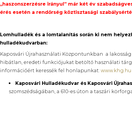
„haszonszerzésre irányul” már két év szabadságvesz
érés esetén a rendőrség köztisztasági szabálysértés 
Lomhulladék és a lomtalanítás során ki nem helye
hulladékudvarban:
Kaposvári Újrahasználati Központunkban a lakosságna
hibátlan, eredeti funkciójukat betöltő használati tá
információért keressék fel honlapunkat:
www.khg.hu
Kaposvári Hulladékudvar és
Kaposvári
Újrahas
szomszédságában, a 610-es úton a taszári körforga