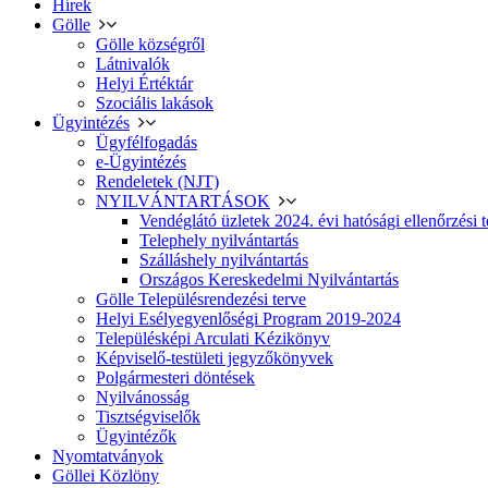
Hírek
Gölle
Gölle községről
Látnivalók
Helyi Értéktár
Szociális lakások
Ügyintézés
Ügyfélfogadás
e-Ügyintézés
Rendeletek (NJT)
NYILVÁNTARTÁSOK
Vendéglátó üzletek 2024. évi hatósági ellenőrzési t
Telephely nyilvántartás
Szálláshely nyilvántartás
Országos Kereskedelmi Nyilvántartás
Gölle Településrendezési terve
Helyi Esélyegyenlőségi Program 2019-2024
Településképi Arculati Kézikönyv
Képviselő-testületi jegyzőkönyvek
Polgármesteri döntések
Nyilvánosság
Tisztségviselők
Ügyintézők
Nyomtatványok
Göllei Közlöny