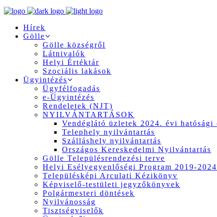
Hírek
Gölle
Gölle községről
Látnivalók
Helyi Értéktár
Szociális lakások
Ügyintézés
Ügyfélfogadás
e-Ügyintézés
Rendeletek (NJT)
NYILVÁNTARTÁSOK
Vendéglátó üzletek 2024. évi hatósági 
Telephely nyilvántartás
Szálláshely nyilvántartás
Országos Kereskedelmi Nyilvántartás
Gölle Településrendezési terve
Helyi Esélyegyenlőségi Program 2019-2024
Településképi Arculati Kézikönyv
Képviselő-testületi jegyzőkönyvek
Polgármesteri döntések
Nyilvánosság
Tisztségviselők