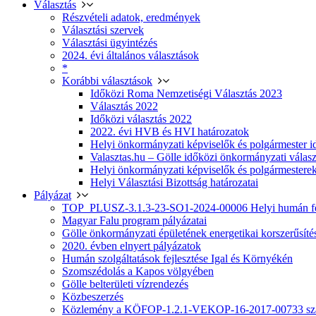
Választás
Részvételi adatok, eredmények
Választási szervek
Választási ügyintézés
2024. évi általános választások
*
Korábbi választások
Időközi Roma Nemzetiségi Választás 2023
Választás 2022
Időközi választás 2022
2022. évi HVB és HVI határozatok
Helyi önkormányzati képviselők és polgármester i
Valasztas.hu – Gölle időközi önkormányzati választá
Helyi önkormányzati képviselők és polgármesterek
Helyi Választási Bizottság határozatai
Pályázat
TOP_PLUSZ-3.1.3-23-SO1-2024-00006 Helyi humán fej
Magyar Falu program pályázatai
Gölle önkormányzati épületének energetikai korszerűsíté
2020. évben elnyert pályázatok
Humán szolgáltatások fejlesztése Igal és Környékén
Szomszédolás a Kapos völgyében
Gölle belterületi vízrendezés
Közbeszerzés
Közlemény a KÖFOP-1.2.1-VEKOP-16-2017-00733 szá