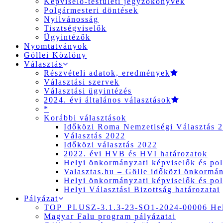
Képviselő-testületi jegyzőkönyvek
Polgármesteri döntések
Nyilvánosság
Tisztségviselők
Ügyintézők
Nyomtatványok
Göllei Közlöny
Választás
Részvételi adatok, eredmények
Választási szervek
Választási ügyintézés
2024. évi általános választások
*
Korábbi választások
Időközi Roma Nemzetiségi Választás 
Választás 2022
Időközi választás 2022
2022. évi HVB és HVI határozatok
Helyi önkormányzati képviselők és pol
Valasztas.hu – Gölle időközi önkormány
Helyi önkormányzati képviselők és pol
Helyi Választási Bizottság határozatai
Pályázat
TOP_PLUSZ-3.1.3-23-SO1-2024-00006 Hely
Magyar Falu program pályázatai