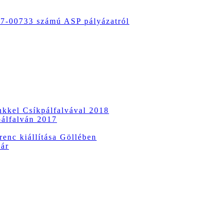
-00733 számú ASP pályázatról
ünkkel Csíkpálfalvával 2018
pálfalván 2017
enc kiállítása Göllében
vár