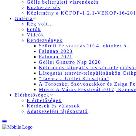
Gölle belterületi vízrendezés
Közbeszerzés
Közlemény a KÖFOP-1.2.1-VEKOP-16-2017
Galéria
Rég volt…
Fotók
Videók
Rendezvények
Szüreti Felvonulás 2024. október 5.
Falunap 2023
Falunap 2021
Göllei Gasztro Nap 2020
Kölcsönös látogatás testvér-település
Látogatás testvér-településünkön Csík
“Tavasz a Göllei Kácsalján”
A Töröcskei Szövőszakkör és Zsiga Fer
Miénk A Város Fesztivál 2017, Kapos
Elérhetőségek
Elérhetőségek
Kérdések és válaszok
Adatkezelési tájékoztató