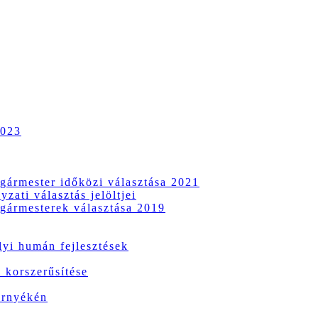
2023
gármester időközi választása 2021
zati választás jelöltjei
gármesterek választása 2019
i humán fejlesztések
 korszerűsítése
örnyékén