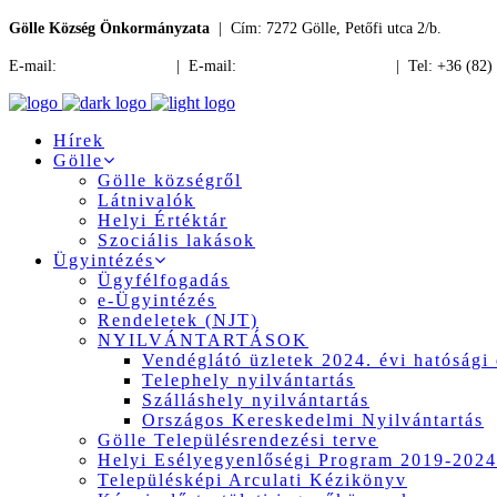
Gölle Község Önkormányzata
| Cím: 7272 Gölle, Petőfi utca 2/b.
E-mail:
jegyzo@golle.hu
| E-mail:
polgarmester@golle.hu
| Tel: +36 (82)
Hírek
Gölle
Gölle községről
Látnivalók
Helyi Értéktár
Szociális lakások
Ügyintézés
Ügyfélfogadás
e-Ügyintézés
Rendeletek (NJT)
NYILVÁNTARTÁSOK
Vendéglátó üzletek 2024. évi hatósági 
Telephely nyilvántartás
Szálláshely nyilvántartás
Országos Kereskedelmi Nyilvántartás
Gölle Településrendezési terve
Helyi Esélyegyenlőségi Program 2019-2024
Településképi Arculati Kézikönyv