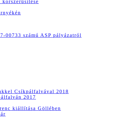
 korszerűsítése
örnyékén
-00733 számú ASP pályázatról
ünkkel Csíkpálfalvával 2018
pálfalván 2017
enc kiállítása Göllében
vár