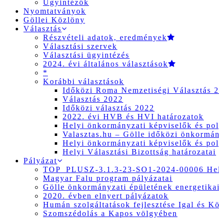
Ügyintézők
Nyomtatványok
Göllei Közlöny
Választás
Részvételi adatok, eredmények
Választási szervek
Választási ügyintézés
2024. évi általános választások
*
Korábbi választások
Időközi Roma Nemzetiségi Választás 
Választás 2022
Időközi választás 2022
2022. évi HVB és HVI határozatok
Helyi önkormányzati képviselők és pol
Valasztas.hu – Gölle időközi önkormány
Helyi önkormányzati képviselők és pol
Helyi Választási Bizottság határozatai
Pályázat
TOP_PLUSZ-3.1.3-23-SO1-2024-00006 Hely
Magyar Falu program pályázatai
Gölle önkormányzati épületének energetikai
2020. évben elnyert pályázatok
Humán szolgáltatások fejlesztése Igal és K
Szomszédolás a Kapos völgyében