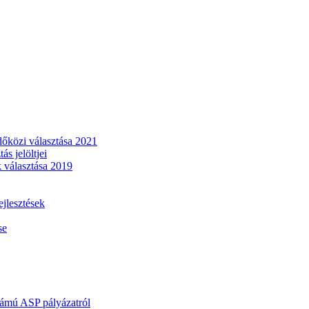
dőközi választása 2021
s jelöltjei
 választása 2019
lesztések
se
mú ASP pályázatról