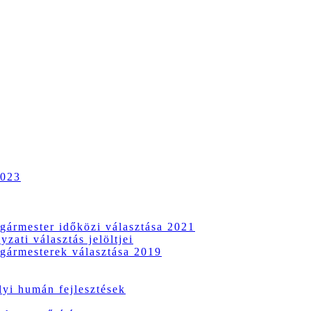
2023
gármester időközi választása 2021
zati választás jelöltjei
gármesterek választása 2019
i humán fejlesztések