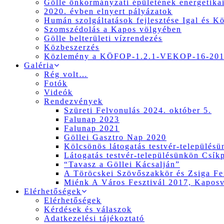
Gölle önkormányzati épületének energetikai
2020. évben elnyert pályázatok
Humán szolgáltatások fejlesztése Igal és K
Szomszédolás a Kapos völgyében
Gölle belterületi vízrendezés
Közbeszerzés
Közlemény a KÖFOP-1.2.1-VEKOP-16-2017
Galéria
Rég volt…
Fotók
Videók
Rendezvények
Szüreti Felvonulás 2024. október 5.
Falunap 2023
Falunap 2021
Göllei Gasztro Nap 2020
Kölcsönös látogatás testvér-település
Látogatás testvér-településünkön Csík
“Tavasz a Göllei Kácsalján”
A Töröcskei Szövőszakkör és Zsiga Fer
Miénk A Város Fesztivál 2017, Kapos
Elérhetőségek
Elérhetőségek
Kérdések és válaszok
Adatkezelési tájékoztató