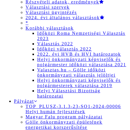
Részvételi adatok, eredmények
Választási szervek
Választási ügyintézés
2024. évi általános választások
*
Korábbi választások
Időközi Roma Nemzetiségi Választás
2023
Választás 2022
Időközi választás 2022
2022. évi HVB és HVI határozatok
Helyi önkormányzati képviselők és
polgármester időközi választása 2021
Valasztas.hu – Gölle időközi
önkormányzati választás jelöltjei
Helyi önkormányzati képviselők és
polgármesterek választása 2019
Helyi Választási Bizottság
határozatai
Pályázat
TOP_PLUSZ-3.1.3-23-SO1-2024-00006
Helyi humán fejlesztések
Magyar Falu program pályázatai
Gölle önkormányzati épületének
energetikai korszerűsítése