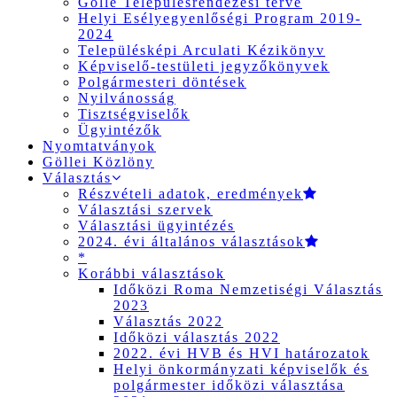
Gölle Településrendezési terve
Helyi Esélyegyenlőségi Program 2019-
2024
Településképi Arculati Kézikönyv
Képviselő-testületi jegyzőkönyvek
Polgármesteri döntések
Nyilvánosság
Tisztségviselők
Ügyintézők
Nyomtatványok
Göllei Közlöny
Választás
Részvételi adatok, eredmények
Választási szervek
Választási ügyintézés
2024. évi általános választások
*
Korábbi választások
Időközi Roma Nemzetiségi Választás
2023
Választás 2022
Időközi választás 2022
2022. évi HVB és HVI határozatok
Helyi önkormányzati képviselők és
polgármester időközi választása