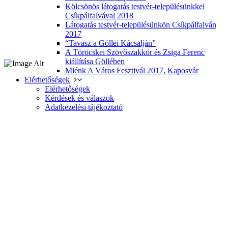
Kölcsönös látogatás testvér-településünkkel
Csíkpálfalvával 2018
Látogatás testvér-településünkön Csíkpálfalván
2017
“Tavasz a Göllei Kácsalján”
A Töröcskei Szövőszakkör és Zsiga Ferenc
kiállítása Göllében
Miénk A Város Fesztivál 2017, Kaposvár
Elérhetőségek
Elérhetőségek
Kérdések és válaszok
Adatkezelési tájékoztató