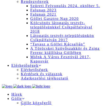
Rendezvények
Szüreti Felvonulás 2024. október 5.
Falunap 2023
Falunap 2021
Göllei Gasztro Nap 2020
Kölcsönös látogatás testvér-
településünkkel Csíkpálfalvával
2018
Látogatás testvér-településünkön
Csíkpálfalván 2017
“Tavasz a Göllei Kácsalján”
A Töröcskei Szövőszakkör és Zsiga
Ferenc kiállítása Göllében
Miénk A Város Fesztivál 2017,
Kaposvár
Elérhetőségek
Elérhetőségek
Kérdések és válaszok
Adatkezelési tájékoztató
Hírek
Gölle
Gölle községről