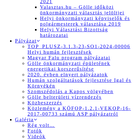
2021
Valasztas.hu – Gölle időközi
önkormányzati választás jelöltjei
Helyi önkormányzati képviselők és
polgármesterek választása 2019
Helyi Választási Bizottság
határozatai
Pályázat
TOP_PLUSZ-3.1.3-23-SO1-2024-00006
Helyi humán fejlesztések
Magyar Falu program pályázatai
Gölle önkormányzati épületének
energetikai korszerűsítése
2020. évben elnyert pályázatok
Humán szolgáltatások fejlesztése Igal és
Környékén
Szomszédolás a Kapos völgyében
Gölle belterületi vízrendezés
Közbeszerzés
Közlemény a KÖFOP-1.2.1-VEKOP-16-
2017-00733 számú ASP pályázatról
Galéria
Rég volt…
Fotók
Videók