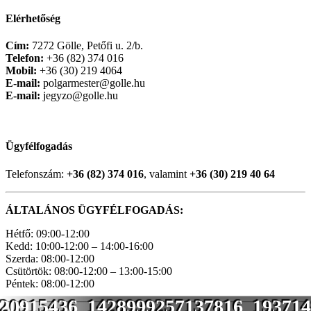
Elérhetőség
Cím:
7272 Gölle, Petőfi u. 2/b.
Telefon:
+36 (82) 374 016
Mobil:
+36 (30) 219 4064
E-mail:
polgarmester@golle.hu
E-mail:
jegyzo@golle.hu
Ügyfélfogadás
Telefonszám:
+36 (82) 374 016
, valamint
+36 (30) 219 40 64
ÁLTALÁNOS ÜGYFÉLFOGADÁS:
Hétfő: 09:00-12:00
Kedd: 10:00-12:00 – 14:00-16:00
Szerda: 08:00-12:00
Csütörtök: 08:00-12:00 – 13:00-15:00
Péntek: 08:00-12:00
20915436_1428999257137816_19371