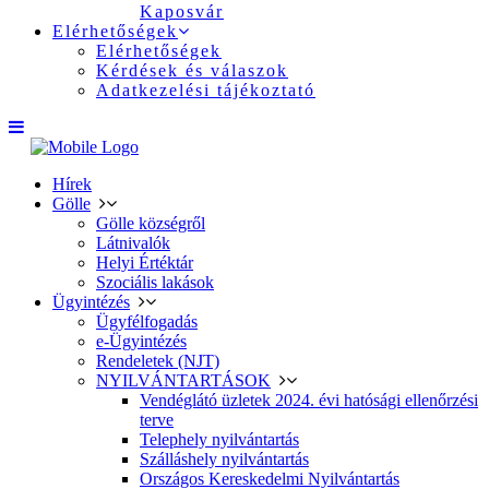
Kaposvár
Elérhetőségek
Elérhetőségek
Kérdések és válaszok
Adatkezelési tájékoztató
Hírek
Gölle
Gölle községről
Látnivalók
Helyi Értéktár
Szociális lakások
Ügyintézés
Ügyfélfogadás
e-Ügyintézés
Rendeletek (NJT)
NYILVÁNTARTÁSOK
Vendéglátó üzletek 2024. évi hatósági ellenőrzési
terve
Telephely nyilvántartás
Szálláshely nyilvántartás
Országos Kereskedelmi Nyilvántartás