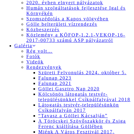
2020. évben elnyert pályázatok
Humán szolgáltatások fejlesztése Igal és
Környékén
Szomszédolás a Kapos völgyében
Gölle belterületi vízrendezés
Közbeszerzés
Közlemény a KÖFOP-1.2.1-VEKOP-16-
2017-00733 számú ASP pályázatról
Galéria
Rég volt…
Fotók
Videók
Rendezvények
Szüreti Felvonulás 2024. október 5.
Falunap 2023
Falunap 2021
Göllei Gasztro Nap 2020
Kölcsönös látogatás testvér-
településünkkel Csíkpálfalvával 2018
Látogatás testvér-településünkön
Csíkpálfalván 2017
“Tavasz a Göllei Kácsalján”
A Töröcskei Szövőszakkör és Zsiga
Ferenc kiállítása Göllében
Miénk A Város Fesztivál 2017,