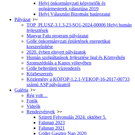
Helyi önkormányzati képviselők és
polgármesterek választása 2019
Helyi Választási Bizottság határozatai
Pályázat
TOP_PLUSZ-3.1.3-23-SO1-2024-00006 Helyi humán
fejlesztések
Magyar Falu program pályázatai
Gölle önkormányzati épületének energetikai
korszerűsítése
2020. évben elnyert pályázatok
Humán szolgáltatások fejlesztése Igal és Környékén
Szomszédolás a Kapos völgyében
Gölle belterületi vízrendezés
Közbeszerzés
Közlemény a KÖFOP-1.2.1-VEKOP-16-2017-00733
számú ASP pályázatról
Galéria
Rég volt…
Fotók
Videók
Rendezvények
Szüreti Felvonulás 2024. október 5.
Falunap 2023
Falunap 2021
Göllei Gasztro Nap 2020