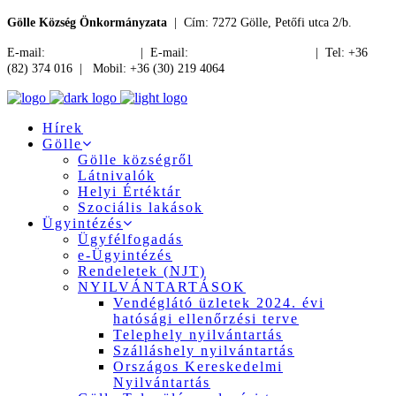
Gölle Község Önkormányzata
| Cím: 7272 Gölle, Petőfi utca 2/b.
E-mail:
jegyzo@golle.hu
| E-mail:
polgarmester@golle.hu
| Tel: +36
(82) 374 016 | Mobil: +36 (30) 219 4064
Hírek
Gölle
Gölle községről
Látnivalók
Helyi Értéktár
Szociális lakások
Ügyintézés
Ügyfélfogadás
e-Ügyintézés
Rendeletek (NJT)
NYILVÁNTARTÁSOK
Vendéglátó üzletek 2024. évi
hatósági ellenőrzési terve
Telephely nyilvántartás
Szálláshely nyilvántartás
Országos Kereskedelmi
Nyilvántartás