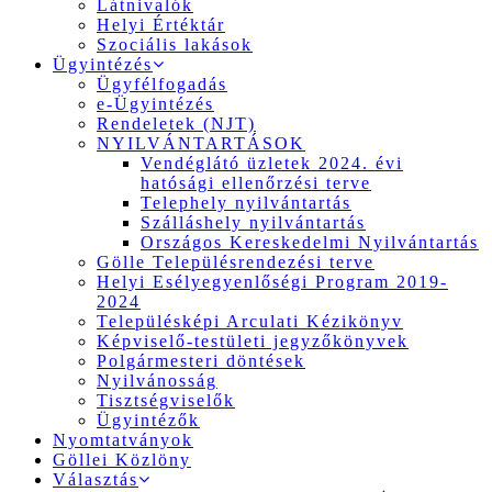
Látnivalók
Helyi Értéktár
Szociális lakások
Ügyintézés
Ügyfélfogadás
e-Ügyintézés
Rendeletek (NJT)
NYILVÁNTARTÁSOK
Vendéglátó üzletek 2024. évi
hatósági ellenőrzési terve
Telephely nyilvántartás
Szálláshely nyilvántartás
Országos Kereskedelmi Nyilvántartás
Gölle Településrendezési terve
Helyi Esélyegyenlőségi Program 2019-
2024
Településképi Arculati Kézikönyv
Képviselő-testületi jegyzőkönyvek
Polgármesteri döntések
Nyilvánosság
Tisztségviselők
Ügyintézők
Nyomtatványok
Göllei Közlöny
Választás