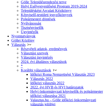
Gölle Településrendezési terve
Helyi Esélyegyenlőségi Program 2019-2024
Településképi Arculati Kézikönyv
Képviselő-testületi jegyzőkönyvek
Polgármesteri döntések
Nyilvánosság
Tisztségviselők
Ügyintézők
Nyomtatványok
Göllei Közlöny
Választás
Részvételi adatok, eredmények
Választási szervek
Választási ügyintézés
2024. évi általános választások
*
Korábbi választások
Időközi Roma Nemzetiségi Választás 2023
Választás 2022
Időközi választás 2022
2022. évi HVB és HVI határozatok
Helyi önkormányzati képviselők és polgármester
időközi választása 2021
Valasztas.hu – Gölle időközi önkormányzati
választás jelöltjei