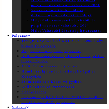
polgármester időközi választása 2021
Valasztas.hu – Gölle időközi
önkormányzati választás jelöltjei
Helyi önkormányzati képviselők és
polgármesterek választása 2019
Helyi Választási Bizottság határozatai
Pályázat
TOP_PLUSZ-3.1.3-23-SO1-2024-00006 Helyi
humán fejlesztések
Magyar Falu program pályázatai
Gölle önkormányzati épületének energetikai
korszerűsítése
2020. évben elnyert pályázatok
Humán szolgáltatások fejlesztése Igal és
Környékén
Szomszédolás a Kapos völgyében
Gölle belterületi vízrendezés
Közbeszerzés
Közlemény a KÖFOP-1.2.1-VEKOP-16-2017-
00733 számú ASP pályázatról
Galéria