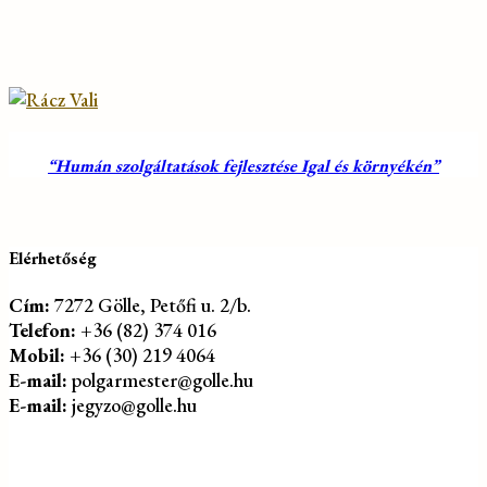
“Humán szolgáltatások fejlesztése Igal és környékén”
Elérhetőség
Cím:
7272 Gölle, Petőfi u. 2/b.
Telefon:
+36 (82) 374 016
Mobil:
+36 (30) 219 4064
E-mail:
polgarmester@golle.hu
E-mail:
jegyzo@golle.hu