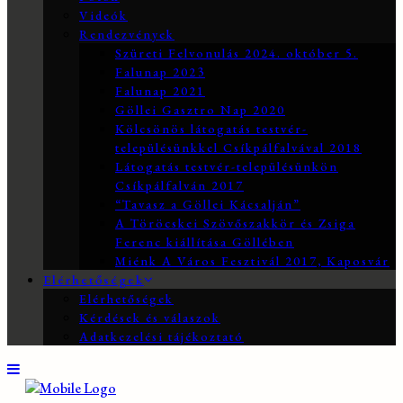
Videók
Rendezvények
Szüreti Felvonulás 2024. október 5.
Falunap 2023
Falunap 2021
Göllei Gasztro Nap 2020
Kölcsönös látogatás testvér-
településünkkel Csíkpálfalvával 2018
Látogatás testvér-településünkön
Csíkpálfalván 2017
“Tavasz a Göllei Kácsalján”
A Töröcskei Szövőszakkör és Zsiga
Ferenc kiállítása Göllében
Miénk A Város Fesztivál 2017, Kaposvár
Elérhetőségek
Elérhetőségek
Kérdések és válaszok
Adatkezelési tájékoztató