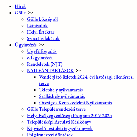
Hírek
Gölle
Gölle községről
Látnivalók
Helyi Értéktár
Szociális lakások
Ügyintézés
Ügyfélfogadás
e-Ügyintézés
Rendeletek (NJT)
NYILVÁNTARTÁSOK
Vendéglátó üzletek 2024. évi hatósági ellenőrzési
terve
Telephely nyilvántartás
Szálláshely nyilvántartás
Országos Kereskedelmi Nyilvántartás
Gölle Településrendezési terve
Helyi Esélyegyenlőségi Program 2019-2024
Településképi Arculati Kézikönyv
Képviselő-testületi jegyzőkönyvek
Polgármesteri döntések