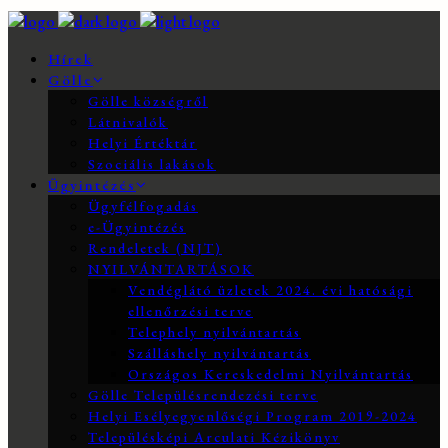
Hírek
Gölle
Gölle községről
Látnivalók
Helyi Értéktár
Szociális lakások
Ügyintézés
Ügyfélfogadás
e-Ügyintézés
Rendeletek (NJT)
NYILVÁNTARTÁSOK
Vendéglátó üzletek 2024. évi hatósági
ellenőrzési terve
Telephely nyilvántartás
Szálláshely nyilvántartás
Országos Kereskedelmi Nyilvántartás
Gölle Településrendezési terve
Helyi Esélyegyenlőségi Program 2019-2024
Településképi Arculati Kézikönyv