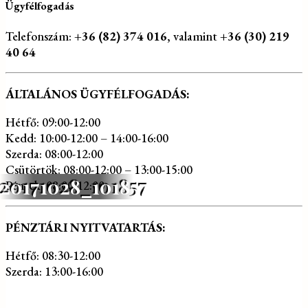
Ügyfélfogadás
Telefonszám:
+36 (82) 374 016
, valamint
+36 (30) 219
40 64
ÁLTALÁNOS ÜGYFÉLFOGADÁS:
Hétfő: 09:00-12:00
Kedd: 10:00-12:00 – 14:00-16:00
Szerda: 08:00-12:00
Csütörtök: 08:00-12:00 – 13:00-15:00
20171028_101857
Péntek: 08:00-12:00
PÉNZTÁRI NYITVATARTÁS:
Hétfő: 08:30-12:00
Szerda: 13:00-16:00