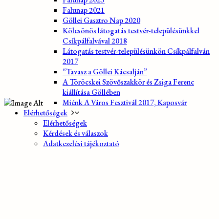
Falunap 2021
Göllei Gasztro Nap 2020
Kölcsönös látogatás testvér-településünkkel
Csíkpálfalvával 2018
Látogatás testvér-településünkön Csíkpálfalván
2017
“Tavasz a Göllei Kácsalján”
A Töröcskei Szövőszakkör és Zsiga Ferenc
kiállítása Göllében
Miénk A Város Fesztivál 2017, Kaposvár
Elérhetőségek
Elérhetőségek
Kérdések és válaszok
Adatkezelési tájékoztató