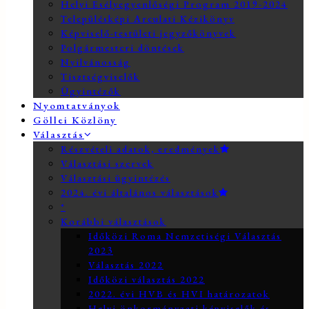
Helyi Esélyegyenlőségi Program 2019-2024
Településképi Arculati Kézikönyv
Képviselő-testületi jegyzőkönyvek
Polgármesteri döntések
Nyilvánosság
Tisztségviselők
Ügyintézők
Nyomtatványok
Göllei Közlöny
Választás
Részvételi adatok, eredmények
Választási szervek
Választási ügyintézés
2024. évi általános választások
*
Korábbi választások
Időközi Roma Nemzetiségi Választás
2023
Választás 2022
Időközi választás 2022
2022. évi HVB és HVI határozatok
Helyi önkormányzati képviselők és