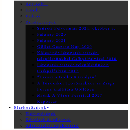
Rég volt…
Fotók
Videók
Rendezvények
Szüreti Felvonulás 2024. október 5.
Falunap 2023
Falunap 2021
Göllei Gasztro Nap 2020
Kölcsönös látogatás testvér-
településünkkel Csíkpálfalvával 2018
Látogatás testvér-településünkön
Csíkpálfalván 2017
“Tavasz a Göllei Kácsalján”
A Töröcskei Szövőszakkör és Zsiga
Ferenc kiállítása Göllében
Miénk A Város Fesztivál 2017,
Kaposvár
Elérhetőségek
Elérhetőségek
Kérdések és válaszok
Adatkezelési tájékoztató