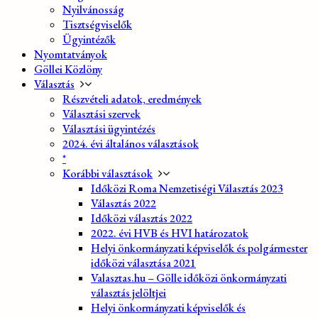
Nyilvánosság
Tisztségviselők
Ügyintézők
Nyomtatványok
Göllei Közlöny
Választás
Részvételi adatok, eredmények
Választási szervek
Választási ügyintézés
2024. évi általános választások
*
Korábbi választások
Időközi Roma Nemzetiségi Választás 2023
Választás 2022
Időközi választás 2022
2022. évi HVB és HVI határozatok
Helyi önkormányzati képviselők és polgármester
időközi választása 2021
Valasztas.hu – Gölle időközi önkormányzati
választás jelöltjei
Helyi önkormányzati képviselők és