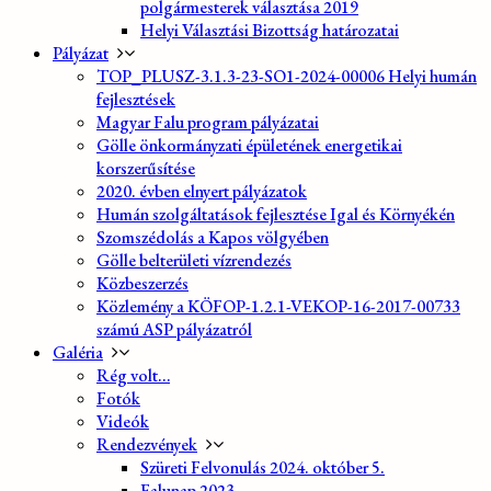
polgármesterek választása 2019
Helyi Választási Bizottság határozatai
Pályázat
TOP_PLUSZ-3.1.3-23-SO1-2024-00006 Helyi humán
fejlesztések
Magyar Falu program pályázatai
Gölle önkormányzati épületének energetikai
korszerűsítése
2020. évben elnyert pályázatok
Humán szolgáltatások fejlesztése Igal és Környékén
Szomszédolás a Kapos völgyében
Gölle belterületi vízrendezés
Közbeszerzés
Közlemény a KÖFOP-1.2.1-VEKOP-16-2017-00733
számú ASP pályázatról
Galéria
Rég volt…
Fotók
Videók
Rendezvények
Szüreti Felvonulás 2024. október 5.
Falunap 2023