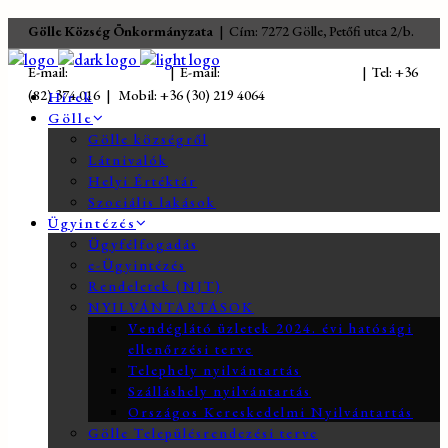
Gölle Község Önkormányzata
| Cím: 7272 Gölle, Petőfi utca 2/b.
E-mail:
jegyzo@golle.hu
| E-mail:
polgarmester@golle.hu
| Tel: +36
(82) 374 016 | Mobil: +36 (30) 219 4064
Hírek
Gölle
Gölle községről
Látnivalók
Helyi Értéktár
Szociális lakások
Ügyintézés
Ügyfélfogadás
e-Ügyintézés
Rendeletek (NJT)
NYILVÁNTARTÁSOK
Vendéglátó üzletek 2024. évi hatósági
ellenőrzési terve
Telephely nyilvántartás
Szálláshely nyilvántartás
Országos Kereskedelmi Nyilvántartás
Gölle Településrendezési terve