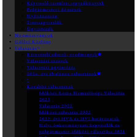
Képviselő-testületi jegyzőkönyvek
Polgármesteri döntések
Nyilvánosság
Tisztségviselők
Ügyintézők
Nyomtatványok
Göllei Közlöny
Választás
Részvételi adatok, eredmények
Választási szervek
Választási ügyintézés
2024. évi általános választások
*
Korábbi választások
Időközi Roma Nemzetiségi Választás
2023
Választás 2022
Időközi választás 2022
2022. évi HVB és HVI határozatok
Helyi önkormányzati képviselők és
polgármester időközi választása 2021