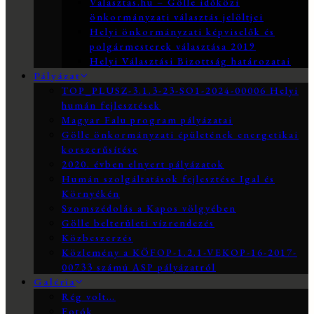
Valasztas.hu – Gölle időközi
önkormányzati választás jelöltjei
Helyi önkormányzati képviselők és
polgármesterek választása 2019
Helyi Választási Bizottság határozatai
Pályázat
TOP_PLUSZ-3.1.3-23-SO1-2024-00006 Helyi
humán fejlesztések
Magyar Falu program pályázatai
Gölle önkormányzati épületének energetikai
korszerűsítése
2020. évben elnyert pályázatok
Humán szolgáltatások fejlesztése Igal és
Környékén
Szomszédolás a Kapos völgyében
Gölle belterületi vízrendezés
Közbeszerzés
Közlemény a KÖFOP-1.2.1-VEKOP-16-2017-
00733 számú ASP pályázatról
Galéria
Rég volt…
Fotók