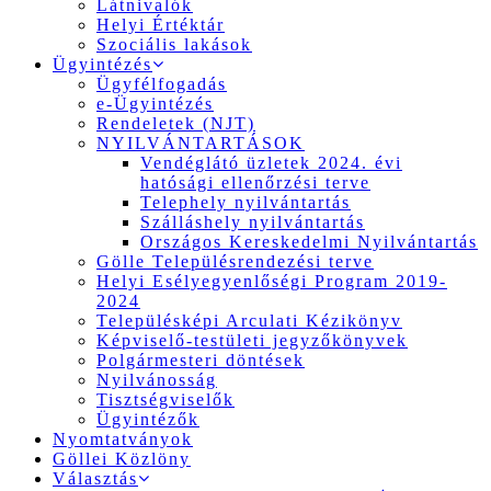
Látnivalók
Helyi Értéktár
Szociális lakások
Ügyintézés
Ügyfélfogadás
e-Ügyintézés
Rendeletek (NJT)
NYILVÁNTARTÁSOK
Vendéglátó üzletek 2024. évi
hatósági ellenőrzési terve
Telephely nyilvántartás
Szálláshely nyilvántartás
Országos Kereskedelmi Nyilvántartás
Gölle Településrendezési terve
Helyi Esélyegyenlőségi Program 2019-
2024
Településképi Arculati Kézikönyv
Képviselő-testületi jegyzőkönyvek
Polgármesteri döntések
Nyilvánosság
Tisztségviselők
Ügyintézők
Nyomtatványok
Göllei Közlöny
Választás