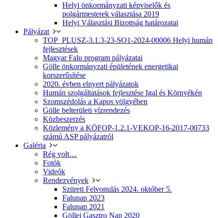
Helyi önkormányzati képviselők és
polgármesterek választása 2019
Helyi Választási Bizottság határozatai
Pályázat
TOP_PLUSZ-3.1.3-23-SO1-2024-00006 Helyi humán
fejlesztések
Magyar Falu program pályázatai
Gölle önkormányzati épületének energetikai
korszerűsítése
2020. évben elnyert pályázatok
Humán szolgáltatások fejlesztése Igal és Környékén
Szomszédolás a Kapos völgyében
Gölle belterületi vízrendezés
Közbeszerzés
Közlemény a KÖFOP-1.2.1-VEKOP-16-2017-00733
számú ASP pályázatról
Galéria
Rég volt…
Fotók
Videók
Rendezvények
Szüreti Felvonulás 2024. október 5.
Falunap 2023
Falunap 2021
Göllei Gasztro Nap 2020