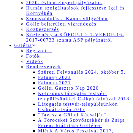
2020. évben elnyert pályázatok
Humán szolgáltatások fejlesztése Igal és
Környékén
Szomszédolás a Kapos völgyében
Gölle belterületi vízrendezés
Közbeszerzés
Közlemény a KÖFOP-1.2.1-VEKOP-16-
2017-00733 számú ASP pályázatról
Galéria
Rég volt…
Fotók
Videók
Rendezvények
Szüreti Felvonulás 2024. október 5.
Falunap 2023
Falunap 2021
Göllei Gasztro Nap 2020
Kölcsönös látogatás testvér-
településünkkel Csíkpálfalvával 2018
Látogatás testvér-településünkön
Csíkpálfalván 2017
“Tavasz a Göllei Kácsalján”
A Töröcskei Szövőszakkör és Zsiga
Ferenc kiállítása Göllében
Miénk A Város Fesztivál 2017,