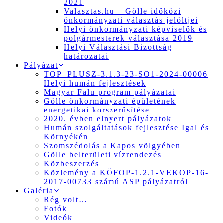
2021
Valasztas.hu – Gölle időközi
önkormányzati választás jelöltjei
Helyi önkormányzati képviselők és
polgármesterek választása 2019
Helyi Választási Bizottság
határozatai
Pályázat
TOP_PLUSZ-3.1.3-23-SO1-2024-00006
Helyi humán fejlesztések
Magyar Falu program pályázatai
Gölle önkormányzati épületének
energetikai korszerűsítése
2020. évben elnyert pályázatok
Humán szolgáltatások fejlesztése Igal és
Környékén
Szomszédolás a Kapos völgyében
Gölle belterületi vízrendezés
Közbeszerzés
Közlemény a KÖFOP-1.2.1-VEKOP-16-
2017-00733 számú ASP pályázatról
Galéria
Rég volt…
Fotók
Videók