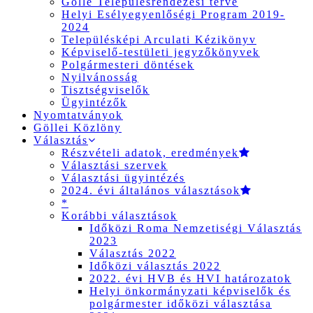
Gölle Településrendezési terve
Helyi Esélyegyenlőségi Program 2019-
2024
Településképi Arculati Kézikönyv
Képviselő-testületi jegyzőkönyvek
Polgármesteri döntések
Nyilvánosság
Tisztségviselők
Ügyintézők
Nyomtatványok
Göllei Közlöny
Választás
Részvételi adatok, eredmények
Választási szervek
Választási ügyintézés
2024. évi általános választások
*
Korábbi választások
Időközi Roma Nemzetiségi Választás
2023
Választás 2022
Időközi választás 2022
2022. évi HVB és HVI határozatok
Helyi önkormányzati képviselők és
polgármester időközi választása