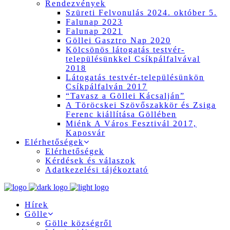
Rendezvények
Szüreti Felvonulás 2024. október 5.
Falunap 2023
Falunap 2021
Göllei Gasztro Nap 2020
Kölcsönös látogatás testvér-
településünkkel Csíkpálfalvával
2018
Látogatás testvér-településünkön
Csíkpálfalván 2017
“Tavasz a Göllei Kácsalján”
A Töröcskei Szövőszakkör és Zsiga
Ferenc kiállítása Göllében
Miénk A Város Fesztivál 2017,
Kaposvár
Elérhetőségek
Elérhetőségek
Kérdések és válaszok
Adatkezelési tájékoztató
Hírek
Gölle
Gölle községről