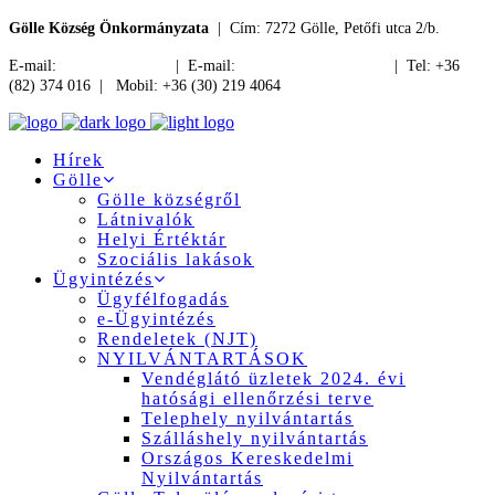
Gölle Község Önkormányzata
| Cím: 7272 Gölle, Petőfi utca 2/b.
E-mail:
jegyzo@golle.hu
| E-mail:
polgarmester@golle.hu
| Tel: +36
(82) 374 016 | Mobil: +36 (30) 219 4064
Hírek
Gölle
Gölle községről
Látnivalók
Helyi Értéktár
Szociális lakások
Ügyintézés
Ügyfélfogadás
e-Ügyintézés
Rendeletek (NJT)
NYILVÁNTARTÁSOK
Vendéglátó üzletek 2024. évi
hatósági ellenőrzési terve
Telephely nyilvántartás
Szálláshely nyilvántartás
Országos Kereskedelmi
Nyilvántartás