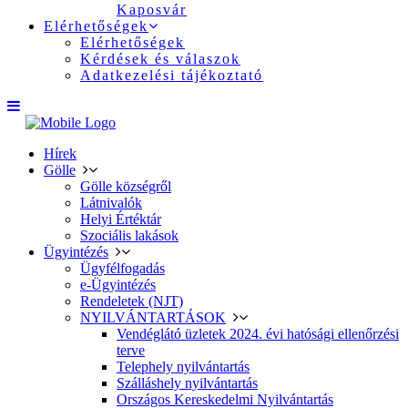
Kaposvár
Elérhetőségek
Elérhetőségek
Kérdések és válaszok
Adatkezelési tájékoztató
Hírek
Gölle
Gölle községről
Látnivalók
Helyi Értéktár
Szociális lakások
Ügyintézés
Ügyfélfogadás
e-Ügyintézés
Rendeletek (NJT)
NYILVÁNTARTÁSOK
Vendéglátó üzletek 2024. évi hatósági ellenőrzési
terve
Telephely nyilvántartás
Szálláshely nyilvántartás
Országos Kereskedelmi Nyilvántartás