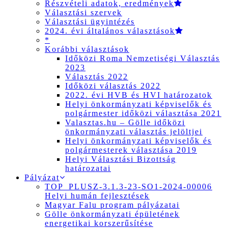
Részvételi adatok, eredmények
Választási szervek
Választási ügyintézés
2024. évi általános választások
*
Korábbi választások
Időközi Roma Nemzetiségi Választás
2023
Választás 2022
Időközi választás 2022
2022. évi HVB és HVI határozatok
Helyi önkormányzati képviselők és
polgármester időközi választása 2021
Valasztas.hu – Gölle időközi
önkormányzati választás jelöltjei
Helyi önkormányzati képviselők és
polgármesterek választása 2019
Helyi Választási Bizottság
határozatai
Pályázat
TOP_PLUSZ-3.1.3-23-SO1-2024-00006
Helyi humán fejlesztések
Magyar Falu program pályázatai
Gölle önkormányzati épületének
energetikai korszerűsítése