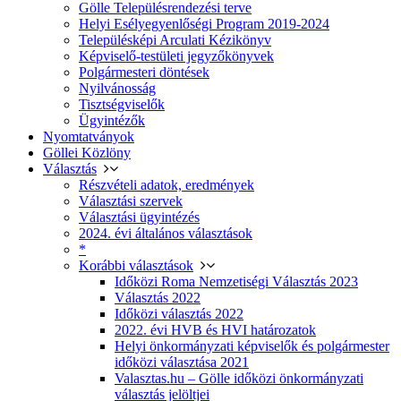
Gölle Településrendezési terve
Helyi Esélyegyenlőségi Program 2019-2024
Településképi Arculati Kézikönyv
Képviselő-testületi jegyzőkönyvek
Polgármesteri döntések
Nyilvánosság
Tisztségviselők
Ügyintézők
Nyomtatványok
Göllei Közlöny
Választás
Részvételi adatok, eredmények
Választási szervek
Választási ügyintézés
2024. évi általános választások
*
Korábbi választások
Időközi Roma Nemzetiségi Választás 2023
Választás 2022
Időközi választás 2022
2022. évi HVB és HVI határozatok
Helyi önkormányzati képviselők és polgármester
időközi választása 2021
Valasztas.hu – Gölle időközi önkormányzati
választás jelöltjei