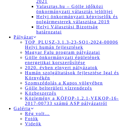
2021
Valasztas.hu – Gölle időközi
önkormányzati választás jelöltjei
Helyi önkormányzati képviselők és
polgármesterek választása 2019
Helyi Választási Bizottság
határozatai
Pályázat
TOP_PLUSZ-3.1.3-23-SO1-2024-00006
Helyi humán fejlesztések
Magyar Falu program pályázatai
Gölle önkormányzati épületének
energetikai korszerűsítése
2020. évben elnyert pályázatok
Humán szolgáltatások fejlesztése Igal és
Környékén
Szomszédolás a Kapos völgyében
Gölle belterületi vízrendezés
Közbeszerzés
Közlemény a KÖFOP-1.2.1-VEKOP-16-
2017-00733 számú ASP pályázatról
Galéria
Rég volt…
Fotók
Videók