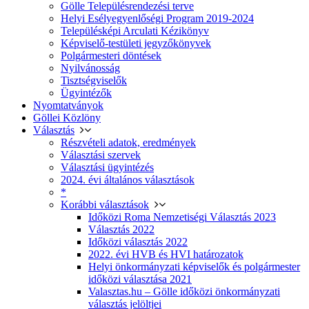
Gölle Településrendezési terve
Helyi Esélyegyenlőségi Program 2019-2024
Településképi Arculati Kézikönyv
Képviselő-testületi jegyzőkönyvek
Polgármesteri döntések
Nyilvánosság
Tisztségviselők
Ügyintézők
Nyomtatványok
Göllei Közlöny
Választás
Részvételi adatok, eredmények
Választási szervek
Választási ügyintézés
2024. évi általános választások
*
Korábbi választások
Időközi Roma Nemzetiségi Választás 2023
Választás 2022
Időközi választás 2022
2022. évi HVB és HVI határozatok
Helyi önkormányzati képviselők és polgármester
időközi választása 2021
Valasztas.hu – Gölle időközi önkormányzati
választás jelöltjei