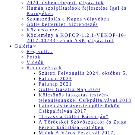
2020. évben elnyert pályázatok
Humán szolgáltatások fejlesztése Igal és
Környékén
Szomszédolás a Kapos völgyében
Gölle belterületi vízrendezés
Közbeszerzés
Közlemény a KÖFOP-1.2.1-VEKOP-16-
2017-00733 számú ASP pályázatról
Galéria
Rég volt…
Fotók
Videók
Rendezvények
Szüreti Felvonulás 2024. október 5.
Falunap 2023
Falunap 2021
Göllei Gasztro Nap 2020
Kölcsönös látogatás testvér-
településünkkel Csíkpálfalvával 2018
Látogatás testvér-településünkön
Csíkpálfalván 2017
“Tavasz a Göllei Kácsalján”
A Töröcskei Szövőszakkör és Zsiga
Ferenc kiállítása Göllében
Miénk A Város Fesztivál 2017,