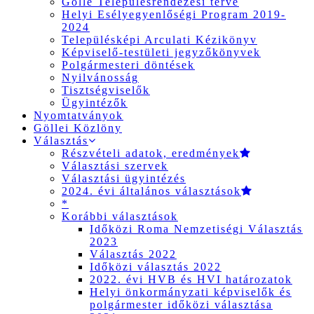
Gölle Településrendezési terve
Helyi Esélyegyenlőségi Program 2019-
2024
Településképi Arculati Kézikönyv
Képviselő-testületi jegyzőkönyvek
Polgármesteri döntések
Nyilvánosság
Tisztségviselők
Ügyintézők
Nyomtatványok
Göllei Közlöny
Választás
Részvételi adatok, eredmények
Választási szervek
Választási ügyintézés
2024. évi általános választások
*
Korábbi választások
Időközi Roma Nemzetiségi Választás
2023
Választás 2022
Időközi választás 2022
2022. évi HVB és HVI határozatok
Helyi önkormányzati képviselők és
polgármester időközi választása