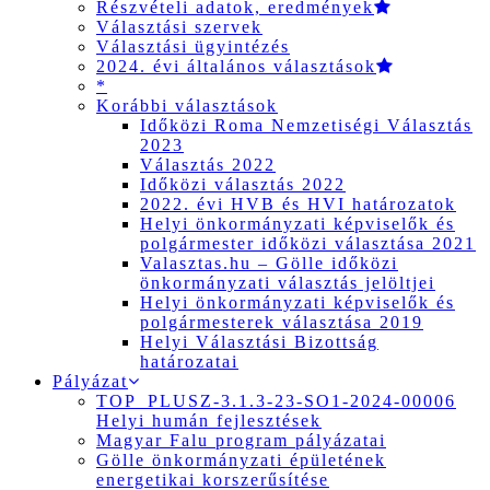
Részvételi adatok, eredmények
Választási szervek
Választási ügyintézés
2024. évi általános választások
*
Korábbi választások
Időközi Roma Nemzetiségi Választás
2023
Választás 2022
Időközi választás 2022
2022. évi HVB és HVI határozatok
Helyi önkormányzati képviselők és
polgármester időközi választása 2021
Valasztas.hu – Gölle időközi
önkormányzati választás jelöltjei
Helyi önkormányzati képviselők és
polgármesterek választása 2019
Helyi Választási Bizottság
határozatai
Pályázat
TOP_PLUSZ-3.1.3-23-SO1-2024-00006
Helyi humán fejlesztések
Magyar Falu program pályázatai
Gölle önkormányzati épületének
energetikai korszerűsítése