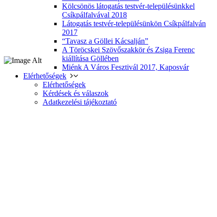
Kölcsönös látogatás testvér-településünkkel
Csíkpálfalvával 2018
Látogatás testvér-településünkön Csíkpálfalván
2017
“Tavasz a Göllei Kácsalján”
A Töröcskei Szövőszakkör és Zsiga Ferenc
kiállítása Göllében
Miénk A Város Fesztivál 2017, Kaposvár
Elérhetőségek
Elérhetőségek
Kérdések és válaszok
Adatkezelési tájékoztató