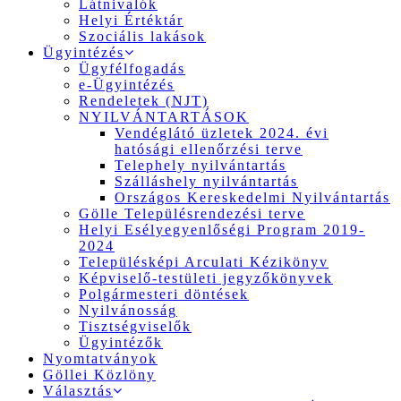
Látnivalók
Helyi Értéktár
Szociális lakások
Ügyintézés
Ügyfélfogadás
e-Ügyintézés
Rendeletek (NJT)
NYILVÁNTARTÁSOK
Vendéglátó üzletek 2024. évi
hatósági ellenőrzési terve
Telephely nyilvántartás
Szálláshely nyilvántartás
Országos Kereskedelmi Nyilvántartás
Gölle Településrendezési terve
Helyi Esélyegyenlőségi Program 2019-
2024
Településképi Arculati Kézikönyv
Képviselő-testületi jegyzőkönyvek
Polgármesteri döntések
Nyilvánosság
Tisztségviselők
Ügyintézők
Nyomtatványok
Göllei Közlöny
Választás