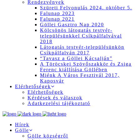
Rendezvények
Szüreti Felvonulás 2024. október 5.
Falunap 2023
Falunap 2021
Göllei Gasztro Nap 2020
Kölcsönös látogatás testvér-
településünkkel Csíkpálfalvával
2018
Látogatás testvér-településünkön
Csíkpálfalván 2017
“Tavasz a Göllei Kácsalján”
A Töröcskei Szövőszakkör és Zsiga
Ferenc kiállítása Göllében
Miénk A Város Fesztivál 2017,
Kaposvár
Elérhetőségek
Elérhetőségek
Kérdések és válaszok
Adatkezelési tájékoztató
Hírek
Gölle
Gölle községről