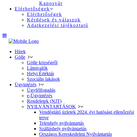
Kaposvár
Elérhetőségek
Elérhetőségek
Kérdések és válaszok
Adatkezelési tájékoztató
Hírek
Gölle
Gölle községről
Látnivalók
Helyi Értéktár
Szociális lakások
Ügyintézés
Ügyfélfogadás
e-Ügyintézés
Rendeletek (NJT)
NYILVÁNTARTÁSOK
Vendéglátó üzletek 2024. évi hatósági ellenőrzési
terve
Telephely nyilvántartás
Szálláshely nyilvántartás
Országos Kereskedelmi Nyilvántartás