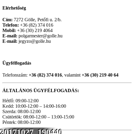
Elérhetőség
Cím:
7272 Gölle, Petőfi u. 2/b.
Telefon:
+36 (82) 374 016
Mobil:
+36 (30) 219 4064
E-mail:
polgarmester@golle.hu
E-mail:
jegyzo@golle.hu
Ügyfélfogadás
Telefonszám:
+36 (82) 374 016
, valamint
+36 (30) 219 40 64
ÁLTALÁNOS ÜGYFÉLFOGADÁS:
Hétfő: 09:00-12:00
Kedd: 10:00-12:00 – 14:00-16:00
Szerda: 08:00-12:00
Csütörtök: 08:00-12:00 – 13:00-15:00
Péntek: 08:00-12:00
20171027_190440