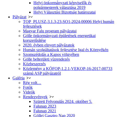
Helyi önkormányzati képviselők és
polgármesterek választása 2019
Helyi Választási Bizottság határozatai
Pályázat
TOP_PLUSZ-3.1.3-23-SO1-2024-00006 Helyi humán
fejlesztések
Magyar Falu program pályázatai
Gölle önkormányzati épületének energetikai
korszerűsítése
2020. évben elnyert pályázatok
Humán szolgáltatások fejlesztése Igal és Környékén
Szomszédolás a Kapos völgyében
Gölle belterületi vízrendezés
Közbeszerzés
Közlemény a KÖFOP-1.2.1-VEKOP-16-2017-00733
számú ASP pályázatról
Galéria
Rég volt…
Fotók
Videók
Rendezvények
Szüreti Felvonulás 2024. október 5.
Falunap 2023
Falunap 2021
Göllei Gasztro Nap 2020