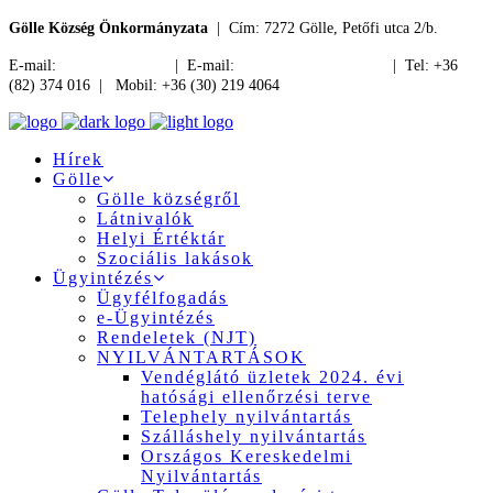
Gölle Község Önkormányzata
| Cím: 7272 Gölle, Petőfi utca 2/b.
E-mail:
jegyzo@golle.hu
| E-mail:
polgarmester@golle.hu
| Tel: +36
(82) 374 016 | Mobil: +36 (30) 219 4064
Hírek
Gölle
Gölle községről
Látnivalók
Helyi Értéktár
Szociális lakások
Ügyintézés
Ügyfélfogadás
e-Ügyintézés
Rendeletek (NJT)
NYILVÁNTARTÁSOK
Vendéglátó üzletek 2024. évi
hatósági ellenőrzési terve
Telephely nyilvántartás
Szálláshely nyilvántartás
Országos Kereskedelmi
Nyilvántartás