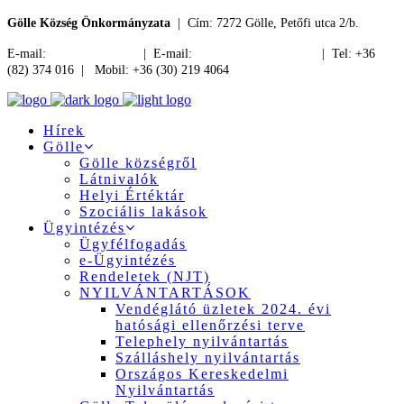
Gölle Község Önkormányzata
| Cím: 7272 Gölle, Petőfi utca 2/b.
E-mail:
jegyzo@golle.hu
| E-mail:
polgarmester@golle.hu
| Tel: +36
(82) 374 016 | Mobil: +36 (30) 219 4064
Hírek
Gölle
Gölle községről
Látnivalók
Helyi Értéktár
Szociális lakások
Ügyintézés
Ügyfélfogadás
e-Ügyintézés
Rendeletek (NJT)
NYILVÁNTARTÁSOK
Vendéglátó üzletek 2024. évi
hatósági ellenőrzési terve
Telephely nyilvántartás
Szálláshely nyilvántartás
Országos Kereskedelmi
Nyilvántartás