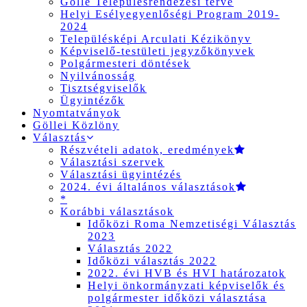
Gölle Településrendezési terve
Helyi Esélyegyenlőségi Program 2019-
2024
Településképi Arculati Kézikönyv
Képviselő-testületi jegyzőkönyvek
Polgármesteri döntések
Nyilvánosság
Tisztségviselők
Ügyintézők
Nyomtatványok
Göllei Közlöny
Választás
Részvételi adatok, eredmények
Választási szervek
Választási ügyintézés
2024. évi általános választások
*
Korábbi választások
Időközi Roma Nemzetiségi Választás
2023
Választás 2022
Időközi választás 2022
2022. évi HVB és HVI határozatok
Helyi önkormányzati képviselők és
polgármester időközi választása