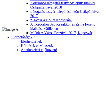
Kölcsönös látogatás testvér-településünkkel
Csíkpálfalvával 2018
Látogatás testvér-településünkön Csíkpálfalván
2017
“Tavasz a Göllei Kácsalján”
A Töröcskei Szövőszakkör és Zsiga Ferenc
kiállítása Göllében
Miénk A Város Fesztivál 2017, Kaposvár
Elérhetőségek
Elérhetőségek
Kérdések és válaszok
Adatkezelési tájékoztató