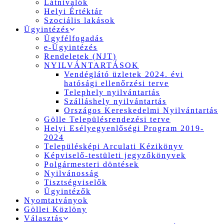
Látnivalók
Helyi Értéktár
Szociális lakások
Ügyintézés
Ügyfélfogadás
e-Ügyintézés
Rendeletek (NJT)
NYILVÁNTARTÁSOK
Vendéglátó üzletek 2024. évi
hatósági ellenőrzési terve
Telephely nyilvántartás
Szálláshely nyilvántartás
Országos Kereskedelmi Nyilvántartás
Gölle Településrendezési terve
Helyi Esélyegyenlőségi Program 2019-
2024
Településképi Arculati Kézikönyv
Képviselő-testületi jegyzőkönyvek
Polgármesteri döntések
Nyilvánosság
Tisztségviselők
Ügyintézők
Nyomtatványok
Göllei Közlöny
Választás