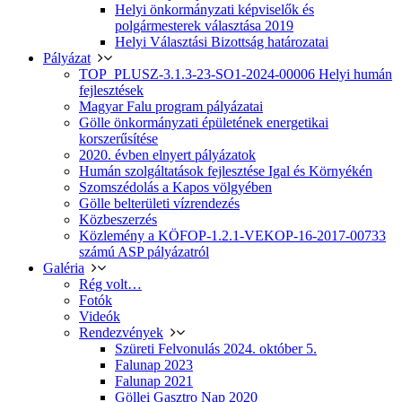
Helyi önkormányzati képviselők és
polgármesterek választása 2019
Helyi Választási Bizottság határozatai
Pályázat
TOP_PLUSZ-3.1.3-23-SO1-2024-00006 Helyi humán
fejlesztések
Magyar Falu program pályázatai
Gölle önkormányzati épületének energetikai
korszerűsítése
2020. évben elnyert pályázatok
Humán szolgáltatások fejlesztése Igal és Környékén
Szomszédolás a Kapos völgyében
Gölle belterületi vízrendezés
Közbeszerzés
Közlemény a KÖFOP-1.2.1-VEKOP-16-2017-00733
számú ASP pályázatról
Galéria
Rég volt…
Fotók
Videók
Rendezvények
Szüreti Felvonulás 2024. október 5.
Falunap 2023
Falunap 2021
Göllei Gasztro Nap 2020