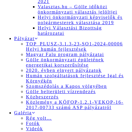
2021
Valasztas.hu – Gölle időközi
önkormányzati választás jelöltjei
Helyi önkormányzati képviselők és
polgármesterek választása 2019
Helyi Választási Bizottság
határozatai
Pályázat
TOP_PLUSZ-3.1.3-23-SO1-2024-00006
Helyi humán fejlesztések
Magyar Falu program pályázatai
Gölle önkormányzati épületének
energetikai korszerűsítése
2020. évben elnyert pályázatok
Humán szolgáltatások fejlesztése Igal és
Környékén
Szomszédolás a Kapos völgyében
Gölle belterületi vízrendezés
Közbeszerzés
Közlemény a KÖFOP-1.2.1-VEKOP-16-
2017-00733 számú ASP pályázatról
Galéria
Rég volt…
Fotók
Videók