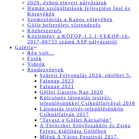
2020. évben elnyert pályázatok
Humán szolgáltatások fejlesztése Igal és
Környékén
Szomszédolás a Kapos völgyében
Gölle belterületi vízrendezés
Közbeszerzés
Közlemény a KÖFOP-1.2.1-VEKOP-16-
2017-00733 számú ASP pályázatról
Galéria
Rég volt…
Fotók
Videók
Rendezvények
Szüreti Felvonulás 2024. október 5.
Falunap 2023
Falunap 2021
Göllei Gasztro Nap 2020
Kölcsönös látogatás testvér-
településünkkel Csíkpálfalvával 2018
Látogatás testvér-településünkön
Csíkpálfalván 2017
“Tavasz a Göllei Kácsalján”
A Töröcskei Szövőszakkör és Zsiga
Ferenc kiállítása Göllében
Miénk A Város Fesztivál 2017,