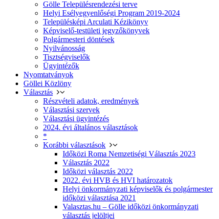
Gölle Településrendezési terve
Helyi Esélyegyenlőségi Program 2019-2024
Településképi Arculati Kézikönyv
Képviselő-testületi jegyzőkönyvek
Polgármesteri döntések
Nyilvánosság
Tisztségviselők
Ügyintézők
Nyomtatványok
Göllei Közlöny
Választás
Részvételi adatok, eredmények
Választási szervek
Választási ügyintézés
2024. évi általános választások
*
Korábbi választások
Időközi Roma Nemzetiségi Választás 2023
Választás 2022
Időközi választás 2022
2022. évi HVB és HVI határozatok
Helyi önkormányzati képviselők és polgármester
időközi választása 2021
Valasztas.hu – Gölle időközi önkormányzati
választás jelöltjei