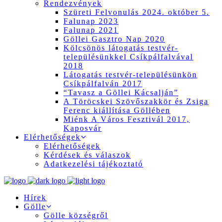
Rendezvények
Szüreti Felvonulás 2024. október 5.
Falunap 2023
Falunap 2021
Göllei Gasztro Nap 2020
Kölcsönös látogatás testvér-
településünkkel Csíkpálfalvával
2018
Látogatás testvér-településünkön
Csíkpálfalván 2017
“Tavasz a Göllei Kácsalján”
A Töröcskei Szövőszakkör és Zsiga
Ferenc kiállítása Göllében
Miénk A Város Fesztivál 2017,
Kaposvár
Elérhetőségek
Elérhetőségek
Kérdések és válaszok
Adatkezelési tájékoztató
Hírek
Gölle
Gölle községről