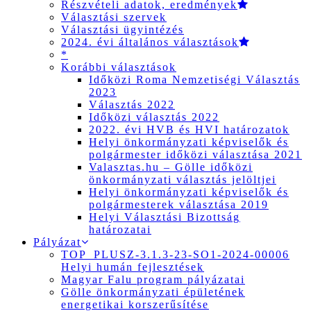
Részvételi adatok, eredmények
Választási szervek
Választási ügyintézés
2024. évi általános választások
*
Korábbi választások
Időközi Roma Nemzetiségi Választás
2023
Választás 2022
Időközi választás 2022
2022. évi HVB és HVI határozatok
Helyi önkormányzati képviselők és
polgármester időközi választása 2021
Valasztas.hu – Gölle időközi
önkormányzati választás jelöltjei
Helyi önkormányzati képviselők és
polgármesterek választása 2019
Helyi Választási Bizottság
határozatai
Pályázat
TOP_PLUSZ-3.1.3-23-SO1-2024-00006
Helyi humán fejlesztések
Magyar Falu program pályázatai
Gölle önkormányzati épületének
energetikai korszerűsítése