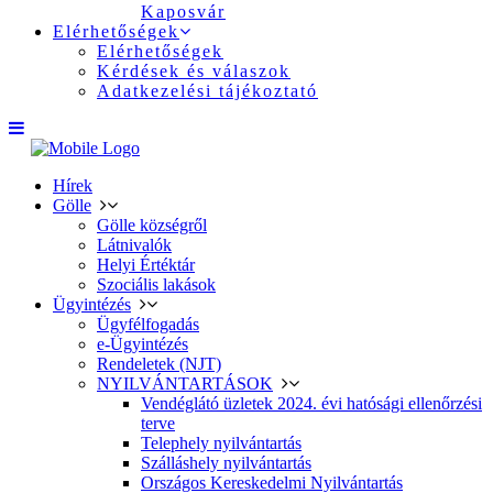
Kaposvár
Elérhetőségek
Elérhetőségek
Kérdések és válaszok
Adatkezelési tájékoztató
Hírek
Gölle
Gölle községről
Látnivalók
Helyi Értéktár
Szociális lakások
Ügyintézés
Ügyfélfogadás
e-Ügyintézés
Rendeletek (NJT)
NYILVÁNTARTÁSOK
Vendéglátó üzletek 2024. évi hatósági ellenőrzési
terve
Telephely nyilvántartás
Szálláshely nyilvántartás
Országos Kereskedelmi Nyilvántartás