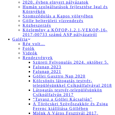
2020. évben elnyert pályázatok
Humán szolgáltatások fejlesztése Igal és
Környékén
Szomszédolás a Kapos völgyében
Gölle belterületi vízrendezés
Közbeszerzés
Közlemény a KÖFOP-1.2.1-VEKOP-16-
2017-00733 számú ASP pályázatról
Galéria
Rég volt…
Fotók
Videók
Rendezvények
Szüreti Felvonulás 2024. október 5.
Falunap 2023
Falunap 2021
Göllei Gasztro Nap 2020
Kölcsönös látogatás testvér-
településünkkel Csíkpálfalvával 2018
Látogatás testvér-településünkön
Csíkpálfalván 2017
“Tavasz a Göllei Kácsalján”
A Töröcskei Szövőszakkör és Zsiga
Ferenc kiállítása Göllében
Miénk A Város Fesztivál 2017,