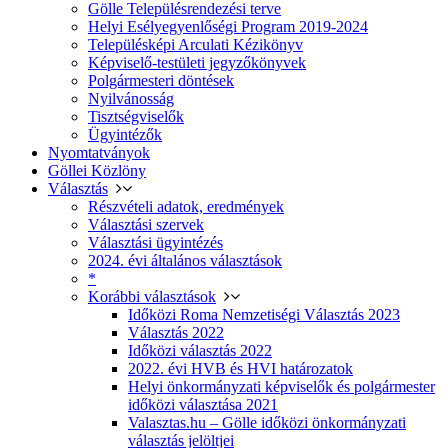
Gölle Településrendezési terve
Helyi Esélyegyenlőségi Program 2019-2024
Településképi Arculati Kézikönyv
Képviselő-testületi jegyzőkönyvek
Polgármesteri döntések
Nyilvánosság
Tisztségviselők
Ügyintézők
Nyomtatványok
Göllei Közlöny
Választás
Részvételi adatok, eredmények
Választási szervek
Választási ügyintézés
2024. évi általános választások
*
Korábbi választások
Időközi Roma Nemzetiségi Választás 2023
Választás 2022
Időközi választás 2022
2022. évi HVB és HVI határozatok
Helyi önkormányzati képviselők és polgármester
időközi választása 2021
Valasztas.hu – Gölle időközi önkormányzati
választás jelöltjei