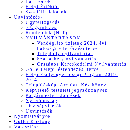
Látnivalók
Helyi Értéktár
Szociális lakások
Ügyintézés
Ügyfélfogadás
e-Ügyintézés
Rendeletek (NJT)
NYILVÁNTARTÁSOK
Vendéglátó üzletek 2024. évi
hatósági ellenőrzési terve
Telephely nyilvántartás
Szálláshely nyilvántartás
Országos Kereskedelmi Nyilvántartás
Gölle Településrendezési terve
Helyi Esélyegyenlőségi Program 2019-
2024
Településképi Arculati Kézikönyv
Képviselő-testületi jegyzőkönyvek
Polgármesteri döntések
Nyilvánosság
Tisztségviselők
Ügyintézők
Nyomtatványok
Göllei Közlöny
Választás