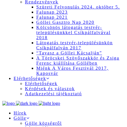
Rendezvények
Szüreti Felvonulás 2024. október 5.
Falunap 2023
Falunap 2021
Göllei Gasztro Nap 2020
Kölcsönös látogatás testvér-
településünkkel Csíkpálfalvával
2018
Látogatás testvér-településünkön
Csíkpálfalván 2017
“Tavasz a Göllei Kácsalján”
A Töröcskei Szövőszakkör és Zsiga
Ferenc kiállítása Göllében
Miénk A Város Fesztivál 2017,
Kaposvár
Elérhetőségek
Elérhetőségek
Kérdések és válaszok
Adatkezelési tájékoztató
Hírek
Gölle
Gölle községről