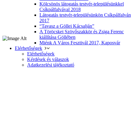
Kölcsönös látogatás testvér-településünkkel
Csíkpálfalvával 2018
Látogatás testvér-településünkön Csíkpálfalván
2017
“Tavasz a Göllei Kácsalján”
A Töröcskei Szövőszakkör és Zsiga Ferenc
kiállítása Göllében
Miénk A Város Fesztivál 2017, Kaposvár
Elérhetőségek
Elérhetőségek
Kérdések és válaszok
Adatkezelési tájékoztató