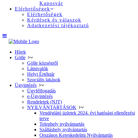
Kaposvár
Elérhetőségek
Elérhetőségek
Kérdések és válaszok
Adatkezelési tájékoztató
Hírek
Gölle
Gölle községről
Látnivalók
Helyi Értéktár
Szociális lakások
Ügyintézés
Ügyfélfogadás
e-Ügyintézés
Rendeletek (NJT)
NYILVÁNTARTÁSOK
Vendéglátó üzletek 2024. évi hatósági ellenőrzési
terve
Telephely nyilvántartás
Szálláshely nyilvántartás
Országos Kereskedelmi Nyilvántartás