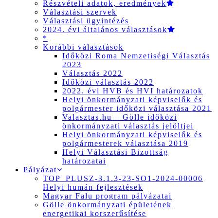
Részvételi adatok, eredmények
Választási szervek
Választási ügyintézés
2024. évi általános választások
*
Korábbi választások
Időközi Roma Nemzetiségi Választás
2023
Választás 2022
Időközi választás 2022
2022. évi HVB és HVI határozatok
Helyi önkormányzati képviselők és
polgármester időközi választása 2021
Valasztas.hu – Gölle időközi
önkormányzati választás jelöltjei
Helyi önkormányzati képviselők és
polgármesterek választása 2019
Helyi Választási Bizottság
határozatai
Pályázat
TOP_PLUSZ-3.1.3-23-SO1-2024-00006
Helyi humán fejlesztések
Magyar Falu program pályázatai
Gölle önkormányzati épületének
energetikai korszerűsítése