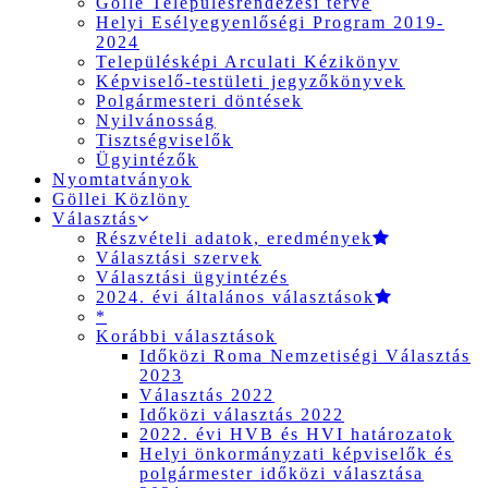
Gölle Településrendezési terve
Helyi Esélyegyenlőségi Program 2019-
2024
Településképi Arculati Kézikönyv
Képviselő-testületi jegyzőkönyvek
Polgármesteri döntések
Nyilvánosság
Tisztségviselők
Ügyintézők
Nyomtatványok
Göllei Közlöny
Választás
Részvételi adatok, eredmények
Választási szervek
Választási ügyintézés
2024. évi általános választások
*
Korábbi választások
Időközi Roma Nemzetiségi Választás
2023
Választás 2022
Időközi választás 2022
2022. évi HVB és HVI határozatok
Helyi önkormányzati képviselők és
polgármester időközi választása