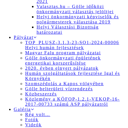
2021
Valasztas.hu – Gölle időközi
önkormányzati választás jelöltjei
Helyi önkormányzati képviselők és
polgármesterek választása 2019
Helyi Választási Bizottság
határozatai
Pályázat
TOP_PLUSZ-3.1.3-23-SO1-2024-00006
Helyi humán fejlesztések
Magyar Falu program pályázatai
Gölle önkormányzati épületének
energetikai korszerűsítése
2020. évben elnyert pályázatok
Humán szolgáltatások fejlesztése Igal és
Környékén
Szomszédolás a Kapos völgyében
Gölle belterületi vízrendezés
Közbeszerzés
Közlemény a KÖFOP-1.2.1-VEKOP-16-
2017-00733 számú ASP pályázatról
Galéria
Rég volt…
Fotók
Videók