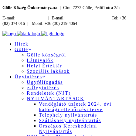
Gölle Község Önkormányzata
| Cím: 7272 Gölle, Petőfi utca 2/b.
E-mail:
jegyzo@golle.hu
| E-mail:
polgarmester@golle.hu
| Tel: +36
(82) 374 016 | Mobil: +36 (30) 219 4064
Hírek
Gölle
Gölle községről
Látnivalók
Helyi Értéktár
Szociális lakások
Ügyintézés
Ügyfélfogadás
e-Ügyintézés
Rendeletek (NJT)
NYILVÁNTARTÁSOK
Vendéglátó üzletek 2024. évi
hatósági ellenőrzési terve
Telephely nyilvántartás
Szálláshely nyilvántartás
Országos Kereskedelmi
Nyilvántartás