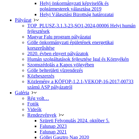
Helyi önkormányzati képviselők és
polgármesterek választása 2019
Helyi Választási Bizottság határozatai
Pályázat
TOP_PLUSZ-3.1.3-23-SO1-2024-00006 Helyi humán
fejlesztések
Magyar Falu program pályázatai
Gölle önkormányzati épületének energetikai
korszerűsítése
2020. évben elnyert pályázatok
Humán szolgáltatások fejlesztése Igal és Környékén
Szomszédolás a Kapos völgyében
Gölle belterületi vízrendezés
Közbeszerzés
Közlemény a KÖFOP-1.2.1-VEKOP-16-2017-00733
számú ASP pályázatról
Galéria
Rég volt…
Fotók
Videók
Rendezvények
Szüreti Felvonulás 2024. október 5.
Falunap 2023
Falunap 2021
Göllei Gasztro Nap 2020