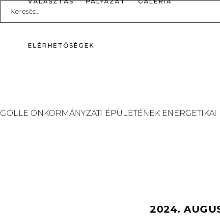
VÁLASZTÁS
PÁLYÁZAT
GALÉRIA
Search
for:
ELÉRHETŐSÉGEK
GÖLLE ÖNKORMÁNYZATI ÉPÜLETÉNEK ENERGETIKAI
2024. AUGU