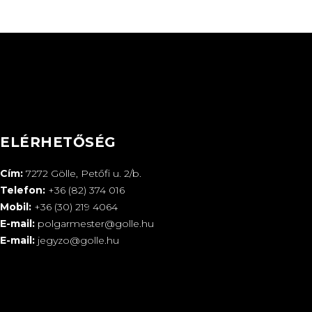
ELÉRHETŐSÉG
Cím:
7272 Gölle, Petőfi u. 2/b.
Telefon:
+36 (82) 374 016
Mobil:
+36 (30) 219 4064
E-mail:
polgarmester@golle.hu
E-mail:
jegyzo@golle.hu