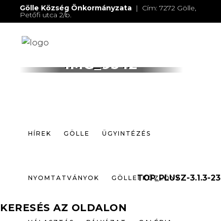
Gölle Község Önkormányzata
| Cím: 7272 Gölle,
Petőfi utca 2/b.
E-mail:
jegyzo@golle.hu
| E-mail:
polgarmester@golle.hu
| Tel: +36 (82) 374 016 |
Mobil: +36 (30) 219 4064
HÍREK
GÖLLE
ÜGYINTÉZÉS
IMG_9542
NYOMTATVÁNYOK
GÖLLEI KÖZLÖNY
VÁLASZTÁS
PÁLYÁZAT
GALÉRIA
HÍREK
GÖLLE
ÜGYINTÉZÉS
ELÉRHETŐSÉGEK
TOP_PLUSZ-3.1.3-23
NYOMTATVÁNYOK
GÖLLEI KÖZLÖNY
KERESÉS AZ OLDALON