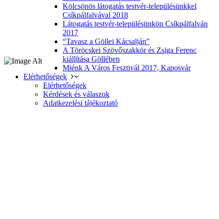
Kölcsönös látogatás testvér-településünkkel
Csíkpálfalvával 2018
Látogatás testvér-településünkön Csíkpálfalván
2017
“Tavasz a Göllei Kácsalján”
A Töröcskei Szövőszakkör és Zsiga Ferenc
kiállítása Göllében
Miénk A Város Fesztivál 2017, Kaposvár
Elérhetőségek
Elérhetőségek
Kérdések és válaszok
Adatkezelési tájékoztató