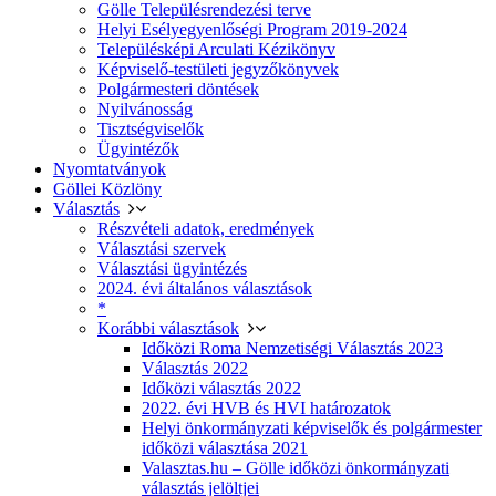
Gölle Településrendezési terve
Helyi Esélyegyenlőségi Program 2019-2024
Településképi Arculati Kézikönyv
Képviselő-testületi jegyzőkönyvek
Polgármesteri döntések
Nyilvánosság
Tisztségviselők
Ügyintézők
Nyomtatványok
Göllei Közlöny
Választás
Részvételi adatok, eredmények
Választási szervek
Választási ügyintézés
2024. évi általános választások
*
Korábbi választások
Időközi Roma Nemzetiségi Választás 2023
Választás 2022
Időközi választás 2022
2022. évi HVB és HVI határozatok
Helyi önkormányzati képviselők és polgármester
időközi választása 2021
Valasztas.hu – Gölle időközi önkormányzati
választás jelöltjei