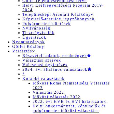
Gölle Településrendezési terve
Helyi Esélyegyenlőségi Program 2019-
2024
Településképi Arculati Kézikönyv
Képviselő-testületi jegyzőkönyvek
Polgármesteri döntések
Nyilvánosság
Tisztségviselők
Ügyintézők
Nyomtatványok
Göllei Közlöny
Választás
Részvételi adatok, eredmények
Választási szervek
Választási ügyintézés
2024. évi általános választások
*
Korábbi választások
Időközi Roma Nemzetiségi Választás
2023
Választás 2022
Időközi választás 2022
2022. évi HVB és HVI határozatok
Helyi önkormányzati képviselők és
polgármester időközi választása