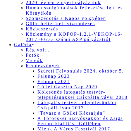
2020. évben elnyert pályázatok
Humán szolgáltatások fejlesztése Igal és
Környékén
Szomszédolás a Kapos völgyében
Gölle belterületi vízrendezés
Közbeszerzés
Közlemény a KÖFOP-1.2.1-VEKOP-16-
2017-00733 számú ASP pályázatról
Galéria
Rég volt…
Fotók
Videók
Rendezvények
Szüreti Felvonulás 2024. október 5.
Falunap 2023
Falunap 2021
Göllei Gasztro Nap 2020
Kölcsönös látogatás testvér-
településünkkel Csíkpálfalvával 2018
Látogatás testvér-településünkön
Csíkpálfalván 2017
“Tavasz a Göllei Kácsalján”
A Töröcskei Szövőszakkör és Zsiga
Ferenc kiállítása Göllében
Miénk A Város Fesztivál 2017,