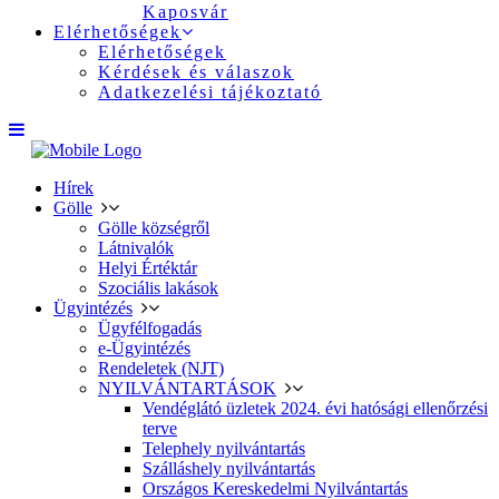
Kaposvár
Elérhetőségek
Elérhetőségek
Kérdések és válaszok
Adatkezelési tájékoztató
Hírek
Gölle
Gölle községről
Látnivalók
Helyi Értéktár
Szociális lakások
Ügyintézés
Ügyfélfogadás
e-Ügyintézés
Rendeletek (NJT)
NYILVÁNTARTÁSOK
Vendéglátó üzletek 2024. évi hatósági ellenőrzési
terve
Telephely nyilvántartás
Szálláshely nyilvántartás
Országos Kereskedelmi Nyilvántartás