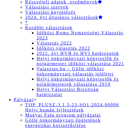
Részvételi adatok, eredmények
Választási szervek
Választási ügyintézés
2024. évi általános választások
*
Korábbi választások
Időközi Roma Nemzetiségi Választás
2023
Választás 2022
Időközi választás 2022
2022. évi HVB és HVI határozatok
Helyi önkormányzati képviselők és
polgármester időközi választása 2021
Valasztas.hu – Gölle időközi
önkormányzati választás jelöltjei
Helyi önkormányzati képviselők és
polgármesterek választása 2019
Helyi Választási Bizottság
határozatai
Pályázat
TOP_PLUSZ-3.1.3-23-SO1-2024-00006
Helyi humán fejlesztések
Magyar Falu program pályázatai
Gölle önkormányzati épületének
energetikai korszerűsítése