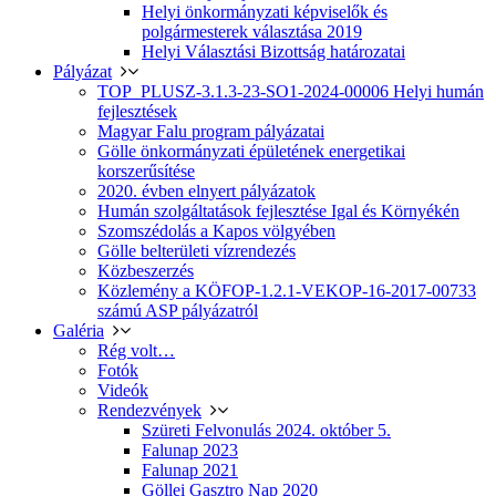
Helyi önkormányzati képviselők és
polgármesterek választása 2019
Helyi Választási Bizottság határozatai
Pályázat
TOP_PLUSZ-3.1.3-23-SO1-2024-00006 Helyi humán
fejlesztések
Magyar Falu program pályázatai
Gölle önkormányzati épületének energetikai
korszerűsítése
2020. évben elnyert pályázatok
Humán szolgáltatások fejlesztése Igal és Környékén
Szomszédolás a Kapos völgyében
Gölle belterületi vízrendezés
Közbeszerzés
Közlemény a KÖFOP-1.2.1-VEKOP-16-2017-00733
számú ASP pályázatról
Galéria
Rég volt…
Fotók
Videók
Rendezvények
Szüreti Felvonulás 2024. október 5.
Falunap 2023
Falunap 2021
Göllei Gasztro Nap 2020