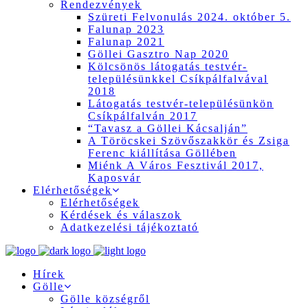
Rendezvények
Szüreti Felvonulás 2024. október 5.
Falunap 2023
Falunap 2021
Göllei Gasztro Nap 2020
Kölcsönös látogatás testvér-
településünkkel Csíkpálfalvával
2018
Látogatás testvér-településünkön
Csíkpálfalván 2017
“Tavasz a Göllei Kácsalján”
A Töröcskei Szövőszakkör és Zsiga
Ferenc kiállítása Göllében
Miénk A Város Fesztivál 2017,
Kaposvár
Elérhetőségek
Elérhetőségek
Kérdések és válaszok
Adatkezelési tájékoztató
Hírek
Gölle
Gölle községről