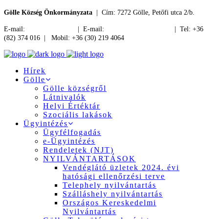
Gölle Község Önkormányzata
| Cím: 7272 Gölle, Petőfi utca 2/b.
E-mail:
jegyzo@golle.hu
| E-mail:
polgarmester@golle.hu
| Tel: +36
(82) 374 016 | Mobil: +36 (30) 219 4064
Hírek
Gölle
Gölle községről
Látnivalók
Helyi Értéktár
Szociális lakások
Ügyintézés
Ügyfélfogadás
e-Ügyintézés
Rendeletek (NJT)
NYILVÁNTARTÁSOK
Vendéglátó üzletek 2024. évi
hatósági ellenőrzési terve
Telephely nyilvántartás
Szálláshely nyilvántartás
Országos Kereskedelmi
Nyilvántartás