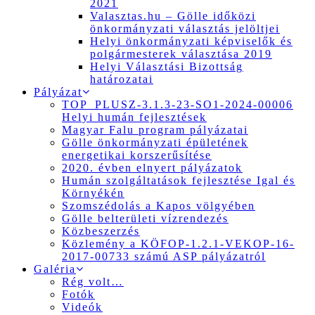
2021
Valasztas.hu – Gölle időközi
önkormányzati választás jelöltjei
Helyi önkormányzati képviselők és
polgármesterek választása 2019
Helyi Választási Bizottság
határozatai
Pályázat
TOP_PLUSZ-3.1.3-23-SO1-2024-00006
Helyi humán fejlesztések
Magyar Falu program pályázatai
Gölle önkormányzati épületének
energetikai korszerűsítése
2020. évben elnyert pályázatok
Humán szolgáltatások fejlesztése Igal és
Környékén
Szomszédolás a Kapos völgyében
Gölle belterületi vízrendezés
Közbeszerzés
Közlemény a KÖFOP-1.2.1-VEKOP-16-
2017-00733 számú ASP pályázatról
Galéria
Rég volt…
Fotók
Videók