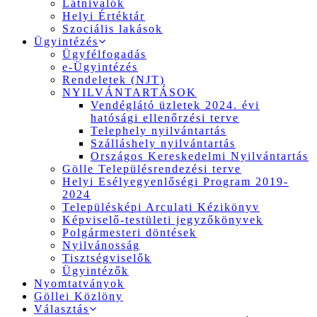
Látnivalók
Helyi Értéktár
Szociális lakások
Ügyintézés
Ügyfélfogadás
e-Ügyintézés
Rendeletek (NJT)
NYILVÁNTARTÁSOK
Vendéglátó üzletek 2024. évi
hatósági ellenőrzési terve
Telephely nyilvántartás
Szálláshely nyilvántartás
Országos Kereskedelmi Nyilvántartás
Gölle Településrendezési terve
Helyi Esélyegyenlőségi Program 2019-
2024
Településképi Arculati Kézikönyv
Képviselő-testületi jegyzőkönyvek
Polgármesteri döntések
Nyilvánosság
Tisztségviselők
Ügyintézők
Nyomtatványok
Göllei Közlöny
Választás