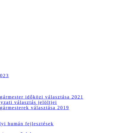
2023
gármester időközi választása 2021
zati választás jelöltjei
gármesterek választása 2019
i humán fejlesztések