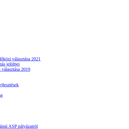
dőközi választása 2021
s jelöltjei
 választása 2019
lesztések
se
mú ASP pályázatról