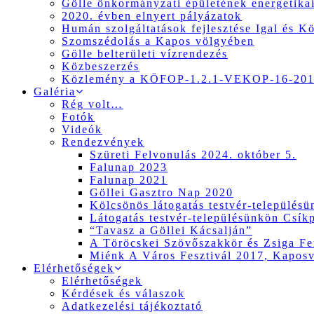
Gölle önkormányzati épületének energetikai
2020. évben elnyert pályázatok
Humán szolgáltatások fejlesztése Igal és K
Szomszédolás a Kapos völgyében
Gölle belterületi vízrendezés
Közbeszerzés
Közlemény a KÖFOP-1.2.1-VEKOP-16-2017
Galéria
Rég volt…
Fotók
Videók
Rendezvények
Szüreti Felvonulás 2024. október 5.
Falunap 2023
Falunap 2021
Göllei Gasztro Nap 2020
Kölcsönös látogatás testvér-település
Látogatás testvér-településünkön Csík
“Tavasz a Göllei Kácsalján”
A Töröcskei Szövőszakkör és Zsiga Fer
Miénk A Város Fesztivál 2017, Kapos
Elérhetőségek
Elérhetőségek
Kérdések és válaszok
Adatkezelési tájékoztató