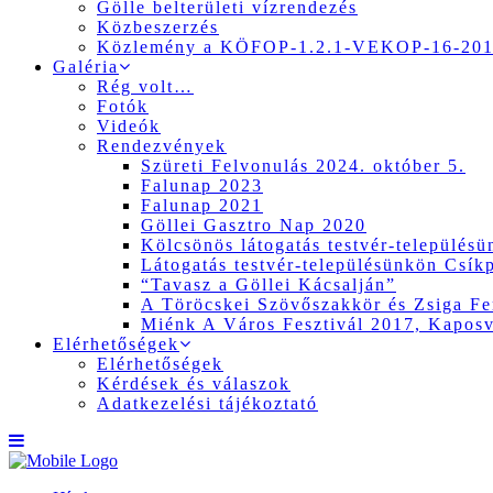
Gölle belterületi vízrendezés
Közbeszerzés
Közlemény a KÖFOP-1.2.1-VEKOP-16-2017
Galéria
Rég volt…
Fotók
Videók
Rendezvények
Szüreti Felvonulás 2024. október 5.
Falunap 2023
Falunap 2021
Göllei Gasztro Nap 2020
Kölcsönös látogatás testvér-település
Látogatás testvér-településünkön Csík
“Tavasz a Göllei Kácsalján”
A Töröcskei Szövőszakkör és Zsiga Fer
Miénk A Város Fesztivál 2017, Kapos
Elérhetőségek
Elérhetőségek
Kérdések és válaszok
Adatkezelési tájékoztató