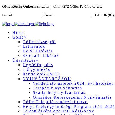
Gölle Község Önkormányzata
| Cím: 7272 Gölle, Petőfi utca 2/b.
E-mail:
jegyzo@golle.hu
| E-mail:
polgarmester@golle.hu
| Tel: +36 (82)
Hírek
Gölle
Gölle községről
Látnivalók
Helyi Értéktár
Szociális lakások
Ügyintézés
Ügyfélfogadás
e-Ügyintézés
Rendeletek (NJT)
NYILVÁNTARTÁSOK
Vendéglátó üzletek 2024. évi hatósági 
Telephely nyilvántartás
Szálláshely nyilvántartás
Országos Kereskedelmi Nyilvántartás
Gölle Településrendezési terve
Helyi Esélyegyenlőségi Program 2019-2024
Településképi Arculati Kézikönyv