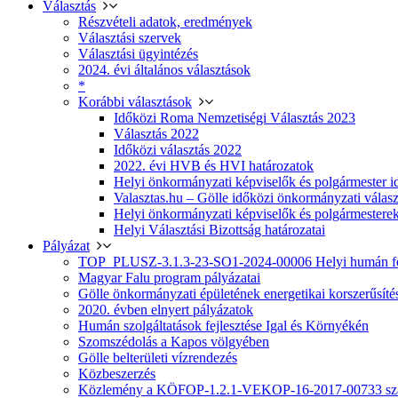
Választás
Részvételi adatok, eredmények
Választási szervek
Választási ügyintézés
2024. évi általános választások
*
Korábbi választások
Időközi Roma Nemzetiségi Választás 2023
Választás 2022
Időközi választás 2022
2022. évi HVB és HVI határozatok
Helyi önkormányzati képviselők és polgármester i
Valasztas.hu – Gölle időközi önkormányzati választá
Helyi önkormányzati képviselők és polgármesterek
Helyi Választási Bizottság határozatai
Pályázat
TOP_PLUSZ-3.1.3-23-SO1-2024-00006 Helyi humán fej
Magyar Falu program pályázatai
Gölle önkormányzati épületének energetikai korszerűsíté
2020. évben elnyert pályázatok
Humán szolgáltatások fejlesztése Igal és Környékén
Szomszédolás a Kapos völgyében
Gölle belterületi vízrendezés
Közbeszerzés
Közlemény a KÖFOP-1.2.1-VEKOP-16-2017-00733 szá