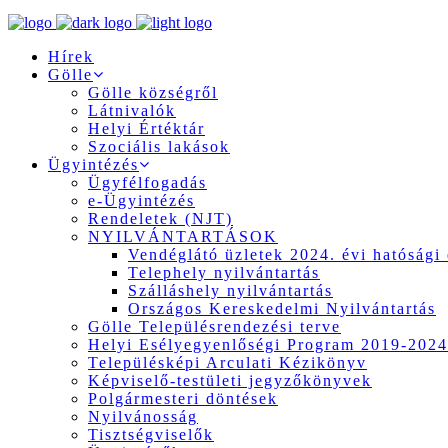
Hírek
Gölle
Gölle községről
Látnivalók
Helyi Értéktár
Szociális lakások
Ügyintézés
Ügyfélfogadás
e-Ügyintézés
Rendeletek (NJT)
NYILVÁNTARTÁSOK
Vendéglátó üzletek 2024. évi hatósági 
Telephely nyilvántartás
Szálláshely nyilvántartás
Országos Kereskedelmi Nyilvántartás
Gölle Településrendezési terve
Helyi Esélyegyenlőségi Program 2019-2024
Településképi Arculati Kézikönyv
Képviselő-testületi jegyzőkönyvek
Polgármesteri döntések
Nyilvánosság
Tisztségviselők