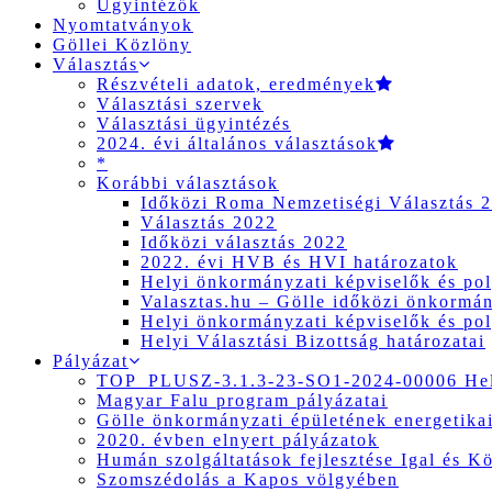
Ügyintézők
Nyomtatványok
Göllei Közlöny
Választás
Részvételi adatok, eredmények
Választási szervek
Választási ügyintézés
2024. évi általános választások
*
Korábbi választások
Időközi Roma Nemzetiségi Választás 
Választás 2022
Időközi választás 2022
2022. évi HVB és HVI határozatok
Helyi önkormányzati képviselők és pol
Valasztas.hu – Gölle időközi önkormány
Helyi önkormányzati képviselők és pol
Helyi Választási Bizottság határozatai
Pályázat
TOP_PLUSZ-3.1.3-23-SO1-2024-00006 Hely
Magyar Falu program pályázatai
Gölle önkormányzati épületének energetikai
2020. évben elnyert pályázatok
Humán szolgáltatások fejlesztése Igal és K
Szomszédolás a Kapos völgyében