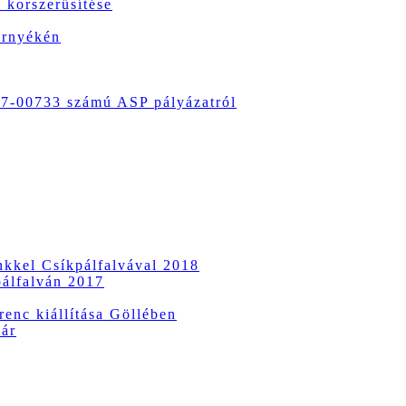
 korszerűsítése
örnyékén
-00733 számú ASP pályázatról
ünkkel Csíkpálfalvával 2018
pálfalván 2017
enc kiállítása Göllében
vár