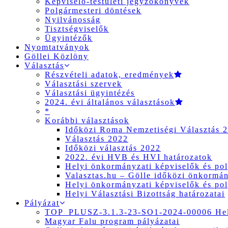
Képviselő-testületi jegyzőkönyvek
Polgármesteri döntések
Nyilvánosság
Tisztségviselők
Ügyintézők
Nyomtatványok
Göllei Közlöny
Választás
Részvételi adatok, eredmények
Választási szervek
Választási ügyintézés
2024. évi általános választások
*
Korábbi választások
Időközi Roma Nemzetiségi Választás 
Választás 2022
Időközi választás 2022
2022. évi HVB és HVI határozatok
Helyi önkormányzati képviselők és pol
Valasztas.hu – Gölle időközi önkormány
Helyi önkormányzati képviselők és pol
Helyi Választási Bizottság határozatai
Pályázat
TOP_PLUSZ-3.1.3-23-SO1-2024-00006 Hely
Magyar Falu program pályázatai