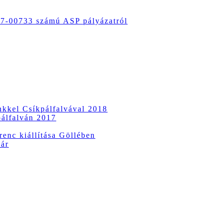
-00733 számú ASP pályázatról
ünkkel Csíkpálfalvával 2018
pálfalván 2017
enc kiállítása Göllében
vár