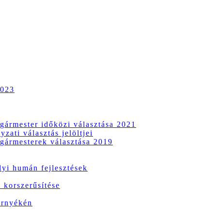
2023
gármester időközi választása 2021
zati választás jelöltjei
gármesterek választása 2019
i humán fejlesztések
 korszerűsítése
örnyékén