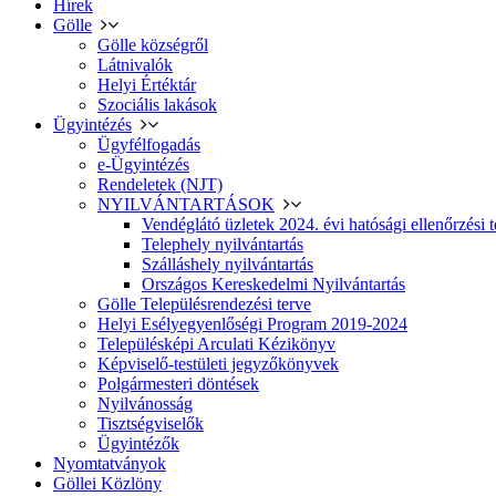
Hírek
Gölle
Gölle községről
Látnivalók
Helyi Értéktár
Szociális lakások
Ügyintézés
Ügyfélfogadás
e-Ügyintézés
Rendeletek (NJT)
NYILVÁNTARTÁSOK
Vendéglátó üzletek 2024. évi hatósági ellenőrzési t
Telephely nyilvántartás
Szálláshely nyilvántartás
Országos Kereskedelmi Nyilvántartás
Gölle Településrendezési terve
Helyi Esélyegyenlőségi Program 2019-2024
Településképi Arculati Kézikönyv
Képviselő-testületi jegyzőkönyvek
Polgármesteri döntések
Nyilvánosság
Tisztségviselők
Ügyintézők
Nyomtatványok
Göllei Közlöny