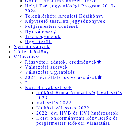
Gölle Településrendezési terve
Helyi Esélyegyenlőségi Program 2019-
2024
Településképi Arculati Kézikönyv
Képviselő-testületi jegyzőkönyvek
Polgármesteri döntések
Nyilvánosság
Tisztségviselők
Ügyintézők
Nyomtatványok
Göllei Közlöny
Választás
Részvételi adatok, eredmények
Választási szervek
Választási ügyintézés
2024. évi általános választások
*
Korábbi választások
Időközi Roma Nemzetiségi Választás
2023
Választás 2022
Időközi választás 2022
2022. évi HVB és HVI határozatok
Helyi önkormányzati képviselők és
polgármester időközi választása