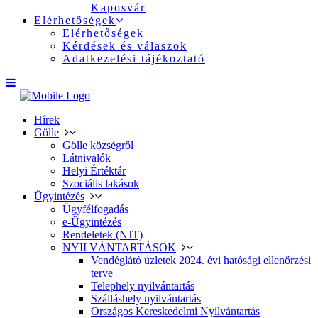
Kaposvár
Elérhetőségek
Elérhetőségek
Kérdések és válaszok
Adatkezelési tájékoztató
Hírek
Gölle
Gölle községről
Látnivalók
Helyi Értéktár
Szociális lakások
Ügyintézés
Ügyfélfogadás
e-Ügyintézés
Rendeletek (NJT)
NYILVÁNTARTÁSOK
Vendéglátó üzletek 2024. évi hatósági ellenőrzési
terve
Telephely nyilvántartás
Szálláshely nyilvántartás
Országos Kereskedelmi Nyilvántartás