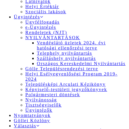
Látnivalók
Helyi Értéktár
Szociális lakások
Ügyintézés
Ügyfélfogadás
e-Ügyintézés
Rendeletek (NJT)
NYILVÁNTARTÁSOK
Vendéglátó üzletek 2024. évi
hatósági ellenőrzési terve
Telephely nyilvántartás
Szálláshely nyilvántartás
Országos Kereskedelmi Nyilvántartás
Gölle Településrendezési terve
Helyi Esélyegyenlőségi Program 2019-
2024
Településképi Arculati Kézikönyv
Képviselő-testületi jegyzőkönyvek
Polgármesteri döntések
Nyilvánosság
Tisztségviselők
Ügyintézők
Nyomtatványok
Göllei Közlöny
Választás