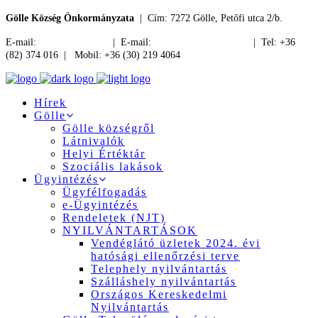
Gölle Község Önkormányzata
| Cím: 7272 Gölle, Petőfi utca 2/b.
E-mail:
jegyzo@golle.hu
| E-mail:
polgarmester@golle.hu
| Tel: +36
(82) 374 016 | Mobil: +36 (30) 219 4064
Hírek
Gölle
Gölle községről
Látnivalók
Helyi Értéktár
Szociális lakások
Ügyintézés
Ügyfélfogadás
e-Ügyintézés
Rendeletek (NJT)
NYILVÁNTARTÁSOK
Vendéglátó üzletek 2024. évi
hatósági ellenőrzési terve
Telephely nyilvántartás
Szálláshely nyilvántartás
Országos Kereskedelmi
Nyilvántartás