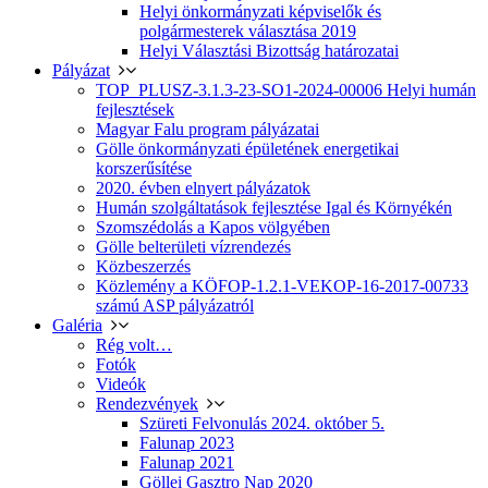
Helyi önkormányzati képviselők és
polgármesterek választása 2019
Helyi Választási Bizottság határozatai
Pályázat
TOP_PLUSZ-3.1.3-23-SO1-2024-00006 Helyi humán
fejlesztések
Magyar Falu program pályázatai
Gölle önkormányzati épületének energetikai
korszerűsítése
2020. évben elnyert pályázatok
Humán szolgáltatások fejlesztése Igal és Környékén
Szomszédolás a Kapos völgyében
Gölle belterületi vízrendezés
Közbeszerzés
Közlemény a KÖFOP-1.2.1-VEKOP-16-2017-00733
számú ASP pályázatról
Galéria
Rég volt…
Fotók
Videók
Rendezvények
Szüreti Felvonulás 2024. október 5.
Falunap 2023
Falunap 2021
Göllei Gasztro Nap 2020