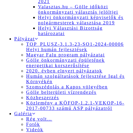
2021
Valasztas.hu – Gölle időközi
önkormányzati választás jelöltjei
Helyi önkormányzati képviselők és
polgármesterek választása 2019
Helyi Választási Bizottság
határozatai
Pályázat
TOP_PLUSZ-3.1.3-23-SO1-2024-00006
Helyi humán fejlesztések
Magyar Falu program pályázatai
Gölle önkormányzati épületének
energetikai korszerűsítése
2020. évben elnyert pályázatok
Humán szolgáltatások fejlesztése Igal és
Környékén
Szomszédolás a Kapos völgyében
Gölle belterületi vízrendezés
Közbeszerzés
Közlemény a KÖFOP-1.2.1-VEKOP-16-
2017-00733 számú ASP pályázatról
Galéria
Rég volt…
Fotók
Videók