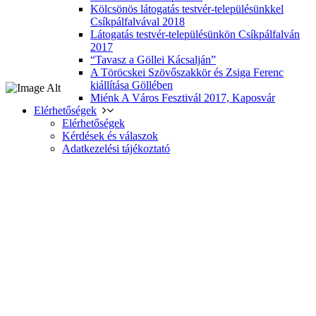
Kölcsönös látogatás testvér-településünkkel
Csíkpálfalvával 2018
Látogatás testvér-településünkön Csíkpálfalván
2017
“Tavasz a Göllei Kácsalján”
A Töröcskei Szövőszakkör és Zsiga Ferenc
kiállítása Göllében
Miénk A Város Fesztivál 2017, Kaposvár
Elérhetőségek
Elérhetőségek
Kérdések és válaszok
Adatkezelési tájékoztató