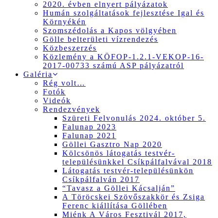
2020. évben elnyert pályázatok
Humán szolgáltatások fejlesztése Igal és
Környékén
Szomszédolás a Kapos völgyében
Gölle belterületi vízrendezés
Közbeszerzés
Közlemény a KÖFOP-1.2.1-VEKOP-16-
2017-00733 számú ASP pályázatról
Galéria
Rég volt…
Fotók
Videók
Rendezvények
Szüreti Felvonulás 2024. október 5.
Falunap 2023
Falunap 2021
Göllei Gasztro Nap 2020
Kölcsönös látogatás testvér-
településünkkel Csíkpálfalvával 2018
Látogatás testvér-településünkön
Csíkpálfalván 2017
“Tavasz a Göllei Kácsalján”
A Töröcskei Szövőszakkör és Zsiga
Ferenc kiállítása Göllében
Miénk A Város Fesztivál 2017,