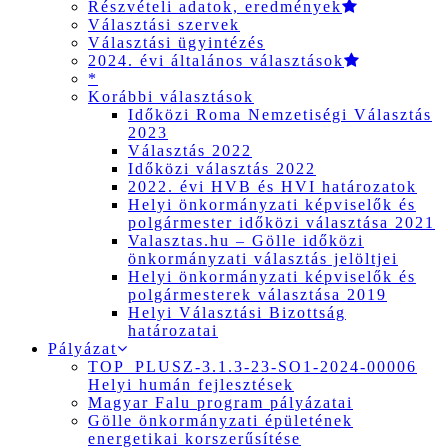
Részvételi adatok, eredmények
Választási szervek
Választási ügyintézés
2024. évi általános választások
*
Korábbi választások
Időközi Roma Nemzetiségi Választás
2023
Választás 2022
Időközi választás 2022
2022. évi HVB és HVI határozatok
Helyi önkormányzati képviselők és
polgármester időközi választása 2021
Valasztas.hu – Gölle időközi
önkormányzati választás jelöltjei
Helyi önkormányzati képviselők és
polgármesterek választása 2019
Helyi Választási Bizottság
határozatai
Pályázat
TOP_PLUSZ-3.1.3-23-SO1-2024-00006
Helyi humán fejlesztések
Magyar Falu program pályázatai
Gölle önkormányzati épületének
energetikai korszerűsítése