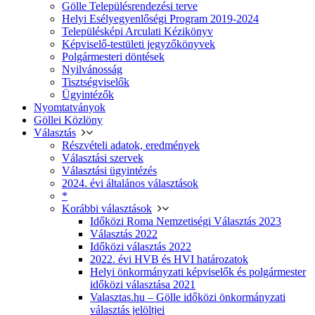
Gölle Településrendezési terve
Helyi Esélyegyenlőségi Program 2019-2024
Településképi Arculati Kézikönyv
Képviselő-testületi jegyzőkönyvek
Polgármesteri döntések
Nyilvánosság
Tisztségviselők
Ügyintézők
Nyomtatványok
Göllei Közlöny
Választás
Részvételi adatok, eredmények
Választási szervek
Választási ügyintézés
2024. évi általános választások
*
Korábbi választások
Időközi Roma Nemzetiségi Választás 2023
Választás 2022
Időközi választás 2022
2022. évi HVB és HVI határozatok
Helyi önkormányzati képviselők és polgármester
időközi választása 2021
Valasztas.hu – Gölle időközi önkormányzati
választás jelöltjei