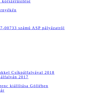
 korszerűsítése
örnyékén
-00733 számú ASP pályázatról
ünkkel Csíkpálfalvával 2018
pálfalván 2017
enc kiállítása Göllében
vár