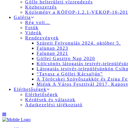
Gölle belterületi vízrendezés
Közbeszerzés
Közlemény a KÖFOP-1.2.1-VEKOP-16-2017
Galéria
Rég volt…
Fotók
Videók
Rendezvények
Szüreti Felvonulás 2024. október 5.
Falunap 2023
Falunap 2021
Göllei Gasztro Nap 2020
Kölcsönös látogatás testvér-település
Látogatás testvér-településünkön Csík
“Tavasz a Göllei Kácsalján”
A Töröcskei Szövőszakkör és Zsiga Fer
Miénk A Város Fesztivál 2017, Kapos
Elérhetőségek
Elérhetőségek
Kérdések és válaszok
Adatkezelési tájékoztató