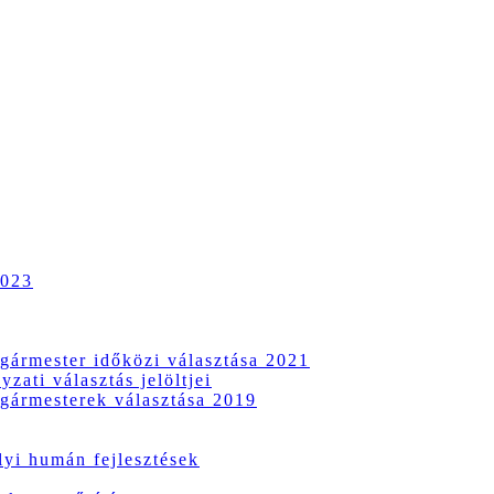
2023
gármester időközi választása 2021
zati választás jelöltjei
gármesterek választása 2019
i humán fejlesztések