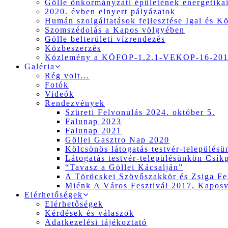
Gölle önkormányzati épületének energetikai
2020. évben elnyert pályázatok
Humán szolgáltatások fejlesztése Igal és K
Szomszédolás a Kapos völgyében
Gölle belterületi vízrendezés
Közbeszerzés
Közlemény a KÖFOP-1.2.1-VEKOP-16-2017
Galéria
Rég volt…
Fotók
Videók
Rendezvények
Szüreti Felvonulás 2024. október 5.
Falunap 2023
Falunap 2021
Göllei Gasztro Nap 2020
Kölcsönös látogatás testvér-település
Látogatás testvér-településünkön Csík
“Tavasz a Göllei Kácsalján”
A Töröcskei Szövőszakkör és Zsiga Fer
Miénk A Város Fesztivál 2017, Kapos
Elérhetőségek
Elérhetőségek
Kérdések és válaszok
Adatkezelési tájékoztató