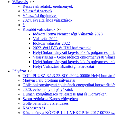
Választás
Részvételi adatok, eredmények
Választási szervek
Választási ügyintézés
2024. évi általános választások
*
Korábbi választások
Időközi Roma Nemzetiségi Választás 2023
Választás 2022
Időközi választás 2022
2022. évi HVB és HVI határozatok
Helyi önkormányzati képviselők és polgármester i
Valasztas.hu – Gölle időközi önkormányzati választá
Helyi önkormányzati képviselők és polgármesterek
Helyi Választási Bizottság határozatai
Pályázat
TOP_PLUSZ-3.1.3-23-SO1-2024-00006 Helyi humán fej
Magyar Falu program pályázatai
Gölle önkormányzati épületének energetikai korszerűsíté
2020. évben elnyert pályázatok
Humán szolgáltatások fejlesztése Igal és Környékén
Szomszédolás a Kapos völgyében
Gölle belterületi vízrendezés
Közbeszerzés
Közlemény a KÖFOP-1.2.1-VEKOP-16-2017-00733 szá