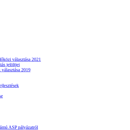
dőközi választása 2021
s jelöltjei
 választása 2019
lesztések
se
mú ASP pályázatról