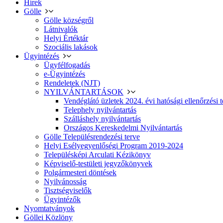
Hírek
Gölle
Gölle községről
Látnivalók
Helyi Értéktár
Szociális lakások
Ügyintézés
Ügyfélfogadás
e-Ügyintézés
Rendeletek (NJT)
NYILVÁNTARTÁSOK
Vendéglátó üzletek 2024. évi hatósági ellenőrzési t
Telephely nyilvántartás
Szálláshely nyilvántartás
Országos Kereskedelmi Nyilvántartás
Gölle Településrendezési terve
Helyi Esélyegyenlőségi Program 2019-2024
Településképi Arculati Kézikönyv
Képviselő-testületi jegyzőkönyvek
Polgármesteri döntések
Nyilvánosság
Tisztségviselők
Ügyintézők
Nyomtatványok
Göllei Közlöny