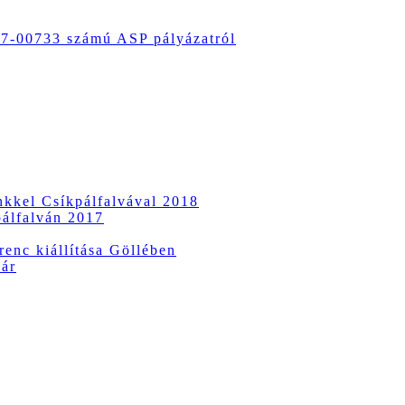
-00733 számú ASP pályázatról
ünkkel Csíkpálfalvával 2018
pálfalván 2017
enc kiállítása Göllében
vár