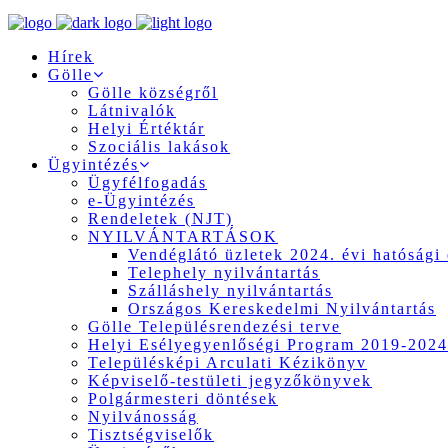
Hírek
Gölle
Gölle községről
Látnivalók
Helyi Értéktár
Szociális lakások
Ügyintézés
Ügyfélfogadás
e-Ügyintézés
Rendeletek (NJT)
NYILVÁNTARTÁSOK
Vendéglátó üzletek 2024. évi hatósági 
Telephely nyilvántartás
Szálláshely nyilvántartás
Országos Kereskedelmi Nyilvántartás
Gölle Településrendezési terve
Helyi Esélyegyenlőségi Program 2019-2024
Településképi Arculati Kézikönyv
Képviselő-testületi jegyzőkönyvek
Polgármesteri döntések
Nyilvánosság
Tisztségviselők