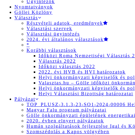
Ügyintézők
Nyomtatványok
Göllei Közlöny
Választás
Részvételi adatok, eredmények
Választási szervek
Választási ügyintézés
2024. évi általános választások
*
Korábbi választások
Időközi Roma Nemzetiségi Választás 
Választás 2022
Időközi választás 2022
2022. évi HVB és HVI határozatok
Helyi önkormányzati képviselők és pol
Valasztas.hu – Gölle időközi önkormány
Helyi önkormányzati képviselők és pol
Helyi Választási Bizottság határozatai
Pályázat
TOP_PLUSZ-3.1.3-23-SO1-2024-00006 Hely
Magyar Falu program pályázatai
Gölle önkormányzati épületének energetikai
2020. évben elnyert pályázatok
Humán szolgáltatások fejlesztése Igal és K
Szomszédolás a Kapos völgyében