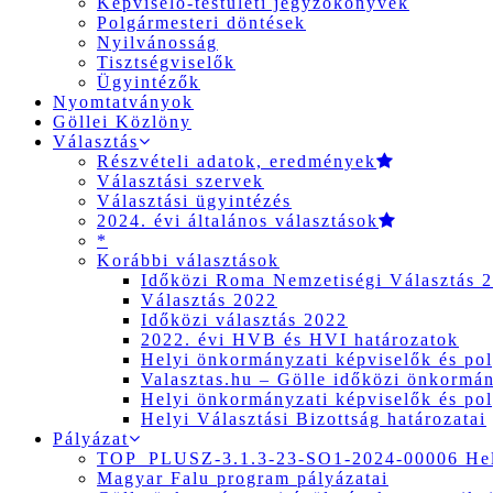
Képviselő-testületi jegyzőkönyvek
Polgármesteri döntések
Nyilvánosság
Tisztségviselők
Ügyintézők
Nyomtatványok
Göllei Közlöny
Választás
Részvételi adatok, eredmények
Választási szervek
Választási ügyintézés
2024. évi általános választások
*
Korábbi választások
Időközi Roma Nemzetiségi Választás 
Választás 2022
Időközi választás 2022
2022. évi HVB és HVI határozatok
Helyi önkormányzati képviselők és pol
Valasztas.hu – Gölle időközi önkormány
Helyi önkormányzati képviselők és pol
Helyi Választási Bizottság határozatai
Pályázat
TOP_PLUSZ-3.1.3-23-SO1-2024-00006 Hely
Magyar Falu program pályázatai