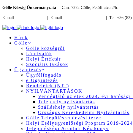
Gölle Község Önkormányzata
| Cím: 7272 Gölle, Petőfi utca 2/b.
E-mail:
jegyzo@golle.hu
| E-mail:
polgarmester@golle.hu
| Tel: +36 (82)
Hírek
Gölle
Gölle községről
Látnivalók
Helyi Értéktár
Szociális lakások
Ügyintézés
Ügyfélfogadás
e-Ügyintézés
Rendeletek (NJT)
NYILVÁNTARTÁSOK
Vendéglátó üzletek 2024. évi hatósági 
Telephely nyilvántartás
Szálláshely nyilvántartás
Országos Kereskedelmi Nyilvántartás
Gölle Településrendezési terve
Helyi Esélyegyenlőségi Program 2019-2024
Településképi Arculati Kézikönyv