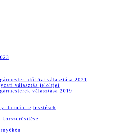
2023
gármester időközi választása 2021
zati választás jelöltjei
gármesterek választása 2019
i humán fejlesztések
 korszerűsítése
örnyékén