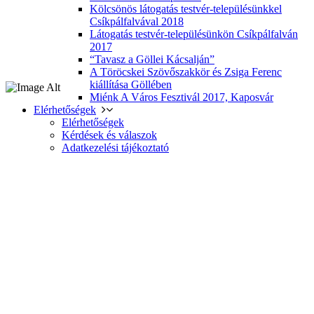
Kölcsönös látogatás testvér-településünkkel
Csíkpálfalvával 2018
Látogatás testvér-településünkön Csíkpálfalván
2017
“Tavasz a Göllei Kácsalján”
A Töröcskei Szövőszakkör és Zsiga Ferenc
kiállítása Göllében
Miénk A Város Fesztivál 2017, Kaposvár
Elérhetőségek
Elérhetőségek
Kérdések és válaszok
Adatkezelési tájékoztató