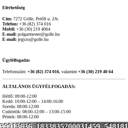
Elérhetőség
Cím:
7272 Gölle, Petőfi u. 2/b.
Telefon:
+36 (82) 374 016
Mobil:
+36 (30) 219 4064
E-mail:
polgarmester@golle.hu
E-mail:
jegyzo@golle.hu
Ügyfélfogadás
Telefonszám:
+36 (82) 374 016
, valamint
+36 (30) 219 40 64
ÁLTALÁNOS ÜGYFÉLFOGADÁS:
Hétfő: 09:00-12:00
Kedd: 10:00-12:00 – 14:00-16:00
Szerda: 08:00-12:00
Csütörtök: 08:00-12:00 – 13:00-15:00
Péntek: 08:00-12:00
39913636_1833835200031459_548181