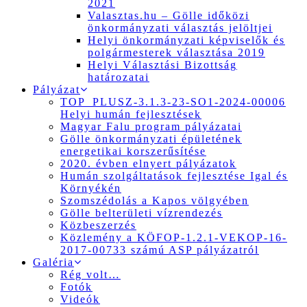
2021
Valasztas.hu – Gölle időközi
önkormányzati választás jelöltjei
Helyi önkormányzati képviselők és
polgármesterek választása 2019
Helyi Választási Bizottság
határozatai
Pályázat
TOP_PLUSZ-3.1.3-23-SO1-2024-00006
Helyi humán fejlesztések
Magyar Falu program pályázatai
Gölle önkormányzati épületének
energetikai korszerűsítése
2020. évben elnyert pályázatok
Humán szolgáltatások fejlesztése Igal és
Környékén
Szomszédolás a Kapos völgyében
Gölle belterületi vízrendezés
Közbeszerzés
Közlemény a KÖFOP-1.2.1-VEKOP-16-
2017-00733 számú ASP pályázatról
Galéria
Rég volt…
Fotók
Videók