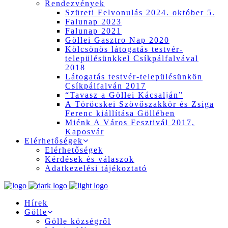
Rendezvények
Szüreti Felvonulás 2024. október 5.
Falunap 2023
Falunap 2021
Göllei Gasztro Nap 2020
Kölcsönös látogatás testvér-
településünkkel Csíkpálfalvával
2018
Látogatás testvér-településünkön
Csíkpálfalván 2017
“Tavasz a Göllei Kácsalján”
A Töröcskei Szövőszakkör és Zsiga
Ferenc kiállítása Göllében
Miénk A Város Fesztivál 2017,
Kaposvár
Elérhetőségek
Elérhetőségek
Kérdések és válaszok
Adatkezelési tájékoztató
Hírek
Gölle
Gölle községről