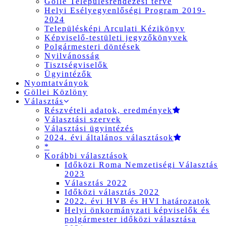
Gölle Településrendezési terve
Helyi Esélyegyenlőségi Program 2019-
2024
Településképi Arculati Kézikönyv
Képviselő-testületi jegyzőkönyvek
Polgármesteri döntések
Nyilvánosság
Tisztségviselők
Ügyintézők
Nyomtatványok
Göllei Közlöny
Választás
Részvételi adatok, eredmények
Választási szervek
Választási ügyintézés
2024. évi általános választások
*
Korábbi választások
Időközi Roma Nemzetiségi Választás
2023
Választás 2022
Időközi választás 2022
2022. évi HVB és HVI határozatok
Helyi önkormányzati képviselők és
polgármester időközi választása