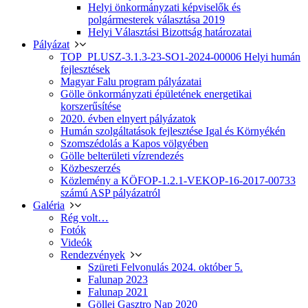
Helyi önkormányzati képviselők és
polgármesterek választása 2019
Helyi Választási Bizottság határozatai
Pályázat
TOP_PLUSZ-3.1.3-23-SO1-2024-00006 Helyi humán
fejlesztések
Magyar Falu program pályázatai
Gölle önkormányzati épületének energetikai
korszerűsítése
2020. évben elnyert pályázatok
Humán szolgáltatások fejlesztése Igal és Környékén
Szomszédolás a Kapos völgyében
Gölle belterületi vízrendezés
Közbeszerzés
Közlemény a KÖFOP-1.2.1-VEKOP-16-2017-00733
számú ASP pályázatról
Galéria
Rég volt…
Fotók
Videók
Rendezvények
Szüreti Felvonulás 2024. október 5.
Falunap 2023
Falunap 2021
Göllei Gasztro Nap 2020