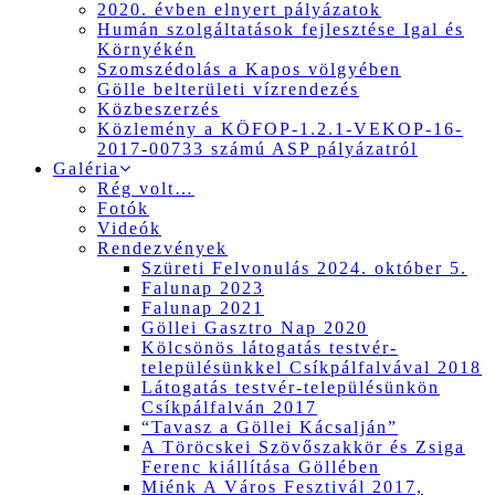
2020. évben elnyert pályázatok
Humán szolgáltatások fejlesztése Igal és
Környékén
Szomszédolás a Kapos völgyében
Gölle belterületi vízrendezés
Közbeszerzés
Közlemény a KÖFOP-1.2.1-VEKOP-16-
2017-00733 számú ASP pályázatról
Galéria
Rég volt…
Fotók
Videók
Rendezvények
Szüreti Felvonulás 2024. október 5.
Falunap 2023
Falunap 2021
Göllei Gasztro Nap 2020
Kölcsönös látogatás testvér-
településünkkel Csíkpálfalvával 2018
Látogatás testvér-településünkön
Csíkpálfalván 2017
“Tavasz a Göllei Kácsalján”
A Töröcskei Szövőszakkör és Zsiga
Ferenc kiállítása Göllében
Miénk A Város Fesztivál 2017,