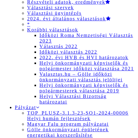
Részvételi adatok, eredmények
Választási szervek
Választási ügyintézés
2024. évi általános választások
*
Korábbi választások
Időközi Roma Nemzetiségi Választás
2023
Választás 2022
Időközi választás 2022
2022. évi HVB és HVI határozatok
Helyi önkormányzati képviselők és
polgármester időközi választása 2021
Valasztas.hu – Gölle időközi
önkormányzati választás jelöltjei
Helyi önkormányzati képviselők és
polgármesterek választása 2019
Helyi Választási Bizottság
határozatai
Pályázat
TOP_PLUSZ-3.1.3-23-SO1-2024-00006
Helyi humán fejlesztések
Magyar Falu program pályázatai
Gölle önkormányzati épületének
energetikai korszerűsítése