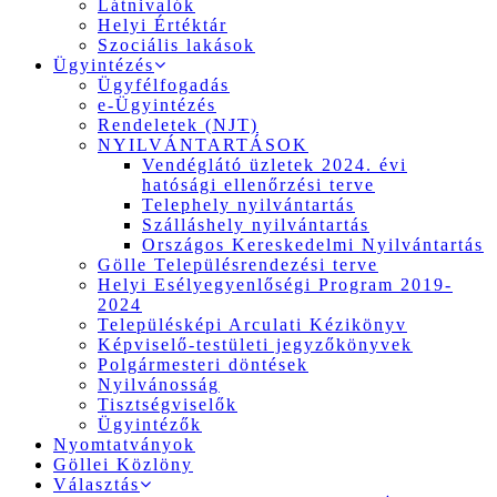
Látnivalók
Helyi Értéktár
Szociális lakások
Ügyintézés
Ügyfélfogadás
e-Ügyintézés
Rendeletek (NJT)
NYILVÁNTARTÁSOK
Vendéglátó üzletek 2024. évi
hatósági ellenőrzési terve
Telephely nyilvántartás
Szálláshely nyilvántartás
Országos Kereskedelmi Nyilvántartás
Gölle Településrendezési terve
Helyi Esélyegyenlőségi Program 2019-
2024
Településképi Arculati Kézikönyv
Képviselő-testületi jegyzőkönyvek
Polgármesteri döntések
Nyilvánosság
Tisztségviselők
Ügyintézők
Nyomtatványok
Göllei Közlöny
Választás