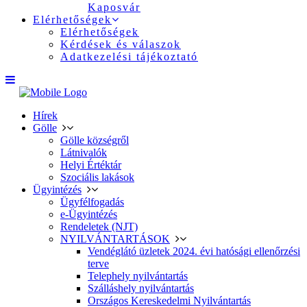
Kaposvár
Elérhetőségek
Elérhetőségek
Kérdések és válaszok
Adatkezelési tájékoztató
Hírek
Gölle
Gölle községről
Látnivalók
Helyi Értéktár
Szociális lakások
Ügyintézés
Ügyfélfogadás
e-Ügyintézés
Rendeletek (NJT)
NYILVÁNTARTÁSOK
Vendéglátó üzletek 2024. évi hatósági ellenőrzési
terve
Telephely nyilvántartás
Szálláshely nyilvántartás
Országos Kereskedelmi Nyilvántartás