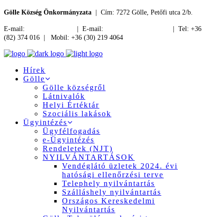
Gölle Község Önkormányzata
| Cím: 7272 Gölle, Petőfi utca 2/b.
E-mail:
jegyzo@golle.hu
| E-mail:
polgarmester@golle.hu
| Tel: +36
(82) 374 016 | Mobil: +36 (30) 219 4064
Hírek
Gölle
Gölle községről
Látnivalók
Helyi Értéktár
Szociális lakások
Ügyintézés
Ügyfélfogadás
e-Ügyintézés
Rendeletek (NJT)
NYILVÁNTARTÁSOK
Vendéglátó üzletek 2024. évi
hatósági ellenőrzési terve
Telephely nyilvántartás
Szálláshely nyilvántartás
Országos Kereskedelmi
Nyilvántartás