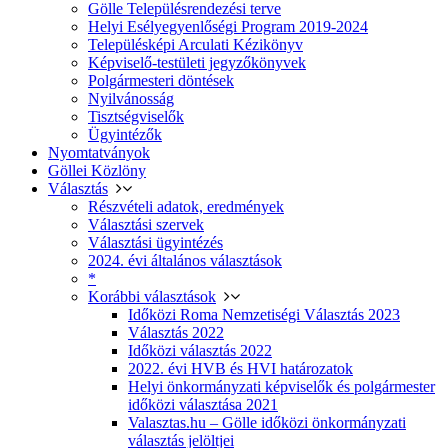
Gölle Településrendezési terve
Helyi Esélyegyenlőségi Program 2019-2024
Településképi Arculati Kézikönyv
Képviselő-testületi jegyzőkönyvek
Polgármesteri döntések
Nyilvánosság
Tisztségviselők
Ügyintézők
Nyomtatványok
Göllei Közlöny
Választás
Részvételi adatok, eredmények
Választási szervek
Választási ügyintézés
2024. évi általános választások
*
Korábbi választások
Időközi Roma Nemzetiségi Választás 2023
Választás 2022
Időközi választás 2022
2022. évi HVB és HVI határozatok
Helyi önkormányzati képviselők és polgármester
időközi választása 2021
Valasztas.hu – Gölle időközi önkormányzati
választás jelöltjei