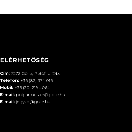
ELÉRHETŐSÉG
Cím:
7272 Gölle, Petőfi u. 2/b.
Telefon:
+36 (82) 374 016
Mobil:
+36 (30) 219 4064
E-mail:
polgarmester@golle.hu
E-mail:
jegyzo@golle.hu