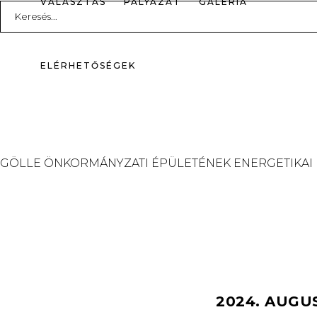
VÁLASZTÁS
PÁLYÁZAT
GALÉRIA
Search
for:
ELÉRHETŐSÉGEK
GÖLLE ÖNKORMÁNYZATI ÉPÜLETÉNEK ENERGETIKAI
2024. AUGU