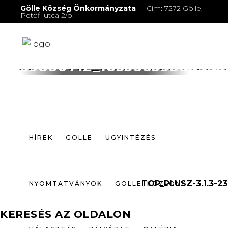
Gölle Község Önkormányzata
| Cím: 7272 Gölle,
Petőfi utca 2/b.
E-mail:
jegyzo@golle.hu
| E-mail:
polgarmester@golle.hu
| Tel: +36 (82) 374 016 |
Mobil: +36 (30) 219 4064
HÍREK
GÖLLE
ÜGYINTÉZÉS
39880712_18338859366930
NYOMTATVÁNYOK
GÖLLEI KÖZLÖNY
VÁLASZTÁS
PÁLYÁZAT
GALÉRIA
HÍREK
GÖLLE
ÜGYINTÉZÉS
ELÉRHETŐSÉGEK
TOP_PLUSZ-3.1.3-23
NYOMTATVÁNYOK
GÖLLEI KÖZLÖNY
KERESÉS AZ OLDALON