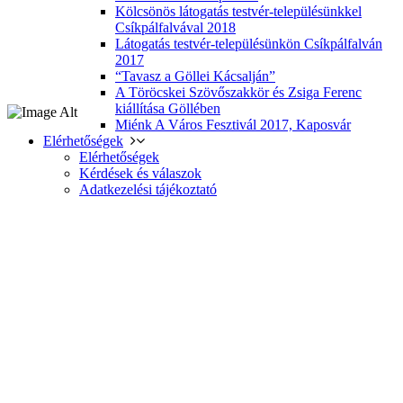
Kölcsönös látogatás testvér-településünkkel
Csíkpálfalvával 2018
Látogatás testvér-településünkön Csíkpálfalván
2017
“Tavasz a Göllei Kácsalján”
A Töröcskei Szövőszakkör és Zsiga Ferenc
kiállítása Göllében
Miénk A Város Fesztivál 2017, Kaposvár
Elérhetőségek
Elérhetőségek
Kérdések és válaszok
Adatkezelési tájékoztató