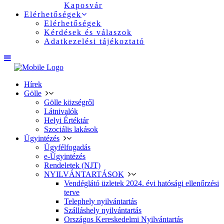
Kaposvár
Elérhetőségek
Elérhetőségek
Kérdések és válaszok
Adatkezelési tájékoztató
Hírek
Gölle
Gölle községről
Látnivalók
Helyi Értéktár
Szociális lakások
Ügyintézés
Ügyfélfogadás
e-Ügyintézés
Rendeletek (NJT)
NYILVÁNTARTÁSOK
Vendéglátó üzletek 2024. évi hatósági ellenőrzési
terve
Telephely nyilvántartás
Szálláshely nyilvántartás
Országos Kereskedelmi Nyilvántartás