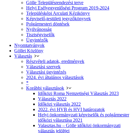
Gölle Településrendezési terve
Helyi Esélyegyenlőségi Program 2019-2024
Településképi Arculati Kézikönyv
Képviselő-testületi jegyzőkönyvek
Polgármesteri döntések
Nyilvánosság
Tisztségviselők
Ügyintézők
Nyomtatványok
Göllei Közlöny
Választás
Részvételi adatok, eredmények
Választási szervek
Választási ügyintézés
2024. évi általános választások
*
Korábbi választások
Időközi Roma Nemzetiségi Választás 2023
Választás 2022
Időközi választás 2022
2022. évi HVB és HVI határozatok
Helyi önkormányzati képviselők és polgármester
időközi választása 2021
Valasztas.hu – Gölle időközi önkormányzati
választás jelöltjei