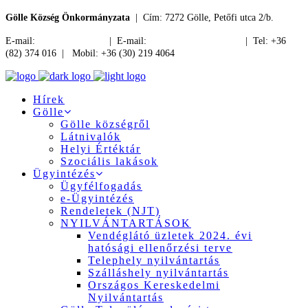
Gölle Község Önkormányzata
| Cím: 7272 Gölle, Petőfi utca 2/b.
E-mail:
jegyzo@golle.hu
| E-mail:
polgarmester@golle.hu
| Tel: +36
(82) 374 016 | Mobil: +36 (30) 219 4064
Hírek
Gölle
Gölle községről
Látnivalók
Helyi Értéktár
Szociális lakások
Ügyintézés
Ügyfélfogadás
e-Ügyintézés
Rendeletek (NJT)
NYILVÁNTARTÁSOK
Vendéglátó üzletek 2024. évi
hatósági ellenőrzési terve
Telephely nyilvántartás
Szálláshely nyilvántartás
Országos Kereskedelmi
Nyilvántartás