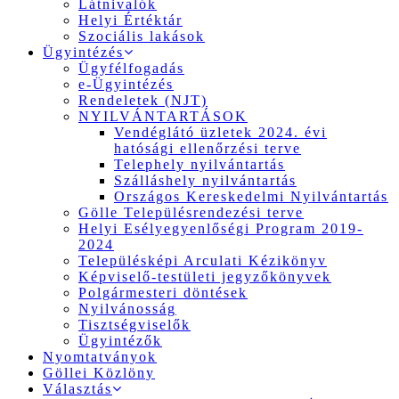
Látnivalók
Helyi Értéktár
Szociális lakások
Ügyintézés
Ügyfélfogadás
e-Ügyintézés
Rendeletek (NJT)
NYILVÁNTARTÁSOK
Vendéglátó üzletek 2024. évi
hatósági ellenőrzési terve
Telephely nyilvántartás
Szálláshely nyilvántartás
Országos Kereskedelmi Nyilvántartás
Gölle Településrendezési terve
Helyi Esélyegyenlőségi Program 2019-
2024
Településképi Arculati Kézikönyv
Képviselő-testületi jegyzőkönyvek
Polgármesteri döntések
Nyilvánosság
Tisztségviselők
Ügyintézők
Nyomtatványok
Göllei Közlöny
Választás