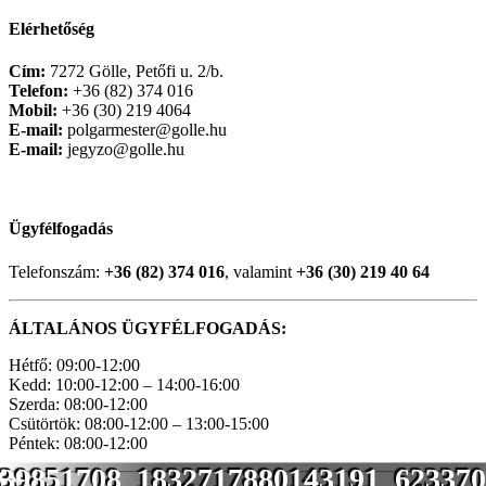
Elérhetőség
Cím:
7272 Gölle, Petőfi u. 2/b.
Telefon:
+36 (82) 374 016
Mobil:
+36 (30) 219 4064
E-mail:
polgarmester@golle.hu
E-mail:
jegyzo@golle.hu
Ügyfélfogadás
Telefonszám:
+36 (82) 374 016
, valamint
+36 (30) 219 40 64
ÁLTALÁNOS ÜGYFÉLFOGADÁS:
Hétfő: 09:00-12:00
Kedd: 10:00-12:00 – 14:00-16:00
Szerda: 08:00-12:00
Csütörtök: 08:00-12:00 – 13:00-15:00
Péntek: 08:00-12:00
39851708_1832717880143191_623370