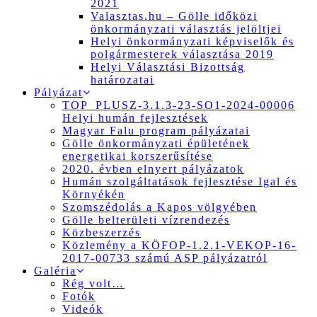
2021
Valasztas.hu – Gölle időközi
önkormányzati választás jelöltjei
Helyi önkormányzati képviselők és
polgármesterek választása 2019
Helyi Választási Bizottság
határozatai
Pályázat
TOP_PLUSZ-3.1.3-23-SO1-2024-00006
Helyi humán fejlesztések
Magyar Falu program pályázatai
Gölle önkormányzati épületének
energetikai korszerűsítése
2020. évben elnyert pályázatok
Humán szolgáltatások fejlesztése Igal és
Környékén
Szomszédolás a Kapos völgyében
Gölle belterületi vízrendezés
Közbeszerzés
Közlemény a KÖFOP-1.2.1-VEKOP-16-
2017-00733 számú ASP pályázatról
Galéria
Rég volt…
Fotók
Videók