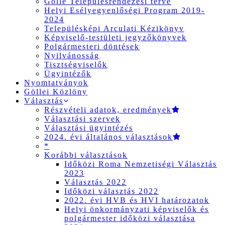
Gölle Településrendezési terve
Helyi Esélyegyenlőségi Program 2019-
2024
Településképi Arculati Kézikönyv
Képviselő-testületi jegyzőkönyvek
Polgármesteri döntések
Nyilvánosság
Tisztségviselők
Ügyintézők
Nyomtatványok
Göllei Közlöny
Választás
Részvételi adatok, eredmények
Választási szervek
Választási ügyintézés
2024. évi általános választások
*
Korábbi választások
Időközi Roma Nemzetiségi Választás
2023
Választás 2022
Időközi választás 2022
2022. évi HVB és HVI határozatok
Helyi önkormányzati képviselők és
polgármester időközi választása