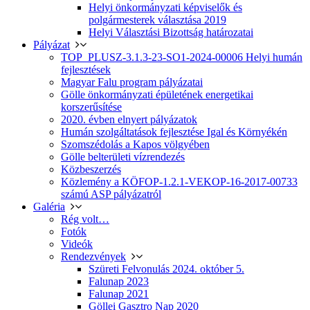
Helyi önkormányzati képviselők és
polgármesterek választása 2019
Helyi Választási Bizottság határozatai
Pályázat
TOP_PLUSZ-3.1.3-23-SO1-2024-00006 Helyi humán
fejlesztések
Magyar Falu program pályázatai
Gölle önkormányzati épületének energetikai
korszerűsítése
2020. évben elnyert pályázatok
Humán szolgáltatások fejlesztése Igal és Környékén
Szomszédolás a Kapos völgyében
Gölle belterületi vízrendezés
Közbeszerzés
Közlemény a KÖFOP-1.2.1-VEKOP-16-2017-00733
számú ASP pályázatról
Galéria
Rég volt…
Fotók
Videók
Rendezvények
Szüreti Felvonulás 2024. október 5.
Falunap 2023
Falunap 2021
Göllei Gasztro Nap 2020