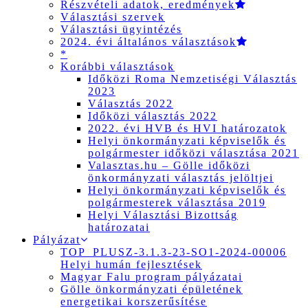
Részvételi adatok, eredmények
Választási szervek
Választási ügyintézés
2024. évi általános választások
*
Korábbi választások
Időközi Roma Nemzetiségi Választás
2023
Választás 2022
Időközi választás 2022
2022. évi HVB és HVI határozatok
Helyi önkormányzati képviselők és
polgármester időközi választása 2021
Valasztas.hu – Gölle időközi
önkormányzati választás jelöltjei
Helyi önkormányzati képviselők és
polgármesterek választása 2019
Helyi Választási Bizottság
határozatai
Pályázat
TOP_PLUSZ-3.1.3-23-SO1-2024-00006
Helyi humán fejlesztések
Magyar Falu program pályázatai
Gölle önkormányzati épületének
energetikai korszerűsítése