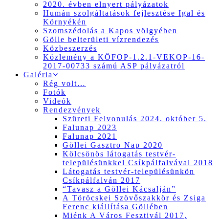
2020. évben elnyert pályázatok
Humán szolgáltatások fejlesztése Igal és
Környékén
Szomszédolás a Kapos völgyében
Gölle belterületi vízrendezés
Közbeszerzés
Közlemény a KÖFOP-1.2.1-VEKOP-16-
2017-00733 számú ASP pályázatról
Galéria
Rég volt…
Fotók
Videók
Rendezvények
Szüreti Felvonulás 2024. október 5.
Falunap 2023
Falunap 2021
Göllei Gasztro Nap 2020
Kölcsönös látogatás testvér-
településünkkel Csíkpálfalvával 2018
Látogatás testvér-településünkön
Csíkpálfalván 2017
“Tavasz a Göllei Kácsalján”
A Töröcskei Szövőszakkör és Zsiga
Ferenc kiállítása Göllében
Miénk A Város Fesztivál 2017,