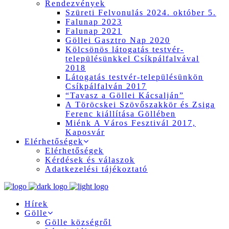
Rendezvények
Szüreti Felvonulás 2024. október 5.
Falunap 2023
Falunap 2021
Göllei Gasztro Nap 2020
Kölcsönös látogatás testvér-
településünkkel Csíkpálfalvával
2018
Látogatás testvér-településünkön
Csíkpálfalván 2017
“Tavasz a Göllei Kácsalján”
A Töröcskei Szövőszakkör és Zsiga
Ferenc kiállítása Göllében
Miénk A Város Fesztivál 2017,
Kaposvár
Elérhetőségek
Elérhetőségek
Kérdések és válaszok
Adatkezelési tájékoztató
Hírek
Gölle
Gölle községről