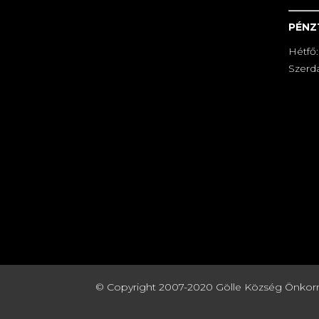
PÉNZ
Hétfő:
Szerda
© Copyright 2007-2020 Gölle Község Önkormány