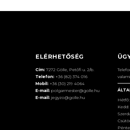
ELÉRHETŐSÉG
ÜG
Cím:
7272 Gölle, Petőfi u. 2/b.
Telef
Telefon:
+36 (82) 374 016
valam
Mobil:
+36 (30) 219 4064
ÁLTA
E-mail:
polgarmester@golle.hu
E-mail:
jegyzo@golle.hu
Hétfő:
Kedd: 
Szerd
Csütör
Pénte