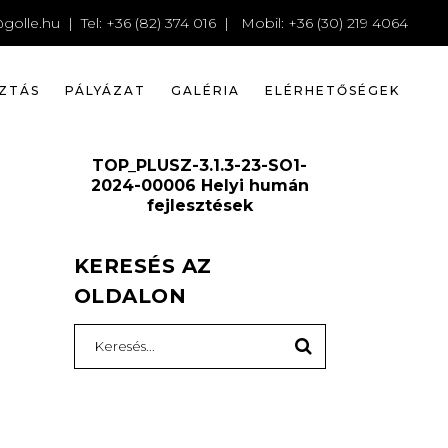
483359664
golle.hu
| Tel: +36 (82) 374 016 | Mobil: +36 (30) 219 4064
ZTÁS
PÁLYÁZAT
GALÉRIA
ELÉRHETŐSÉGEK
TOP_PLUSZ-3.1.3-23-SO1-
2024-00006 Helyi humán
fejlesztések
KERESÉS AZ
OLDALON
Search
for: