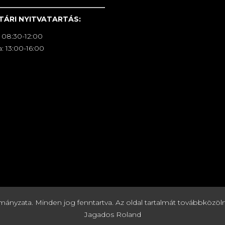
TÁRI NYITVATARTÁS:
 08:30-12:00
: 13:00-16:00
zata. Minden jog fenntartva. Az oldal tartalmát továbbközölni c
Jagados Roland