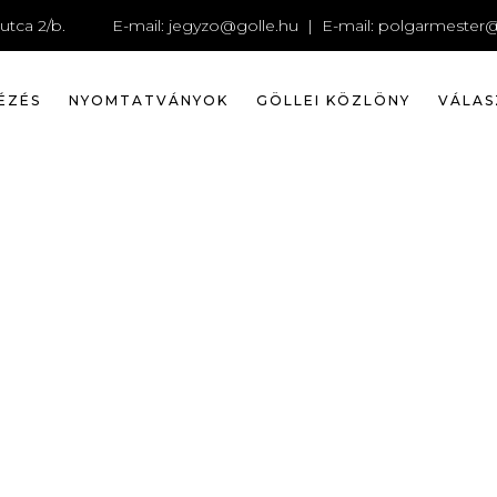
_1833886
utca 2/b.
E-mail:
jegyzo@golle.hu
| E-mail:
polgarmester@
ÉZÉS
NYOMTATVÁNYOK
GÖLLEI KÖZLÖNY
VÁLAS