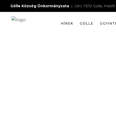
39752051
Gölle Község Önkormányzata
| Cím: 7272 Gölle, Petőfi 
HÍREK
GÖLLE
ÜGYINT