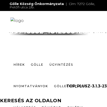
Gölle Község Önkormányzata
| Cím: 7272 Gölle,
Petőfi utca 2/b.
E-mail:
jegyzo@golle.hu
| E-mail:
polgarmester@golle.hu
| Tel: +36 (82) 374 016 |
Mobil: +36 (30) 219 4064
HÍREK
GÖLLE
ÜGYINTÉZÉS
39748382_18123601288405
NYOMTATVÁNYOK
GÖLLEI KÖZLÖNY
VÁLASZTÁS
PÁLYÁZAT
GALÉRIA
HÍREK
GÖLLE
ÜGYINTÉZÉS
ELÉRHETŐSÉGEK
TOP_PLUSZ-3.1.3-23
NYOMTATVÁNYOK
GÖLLEI KÖZLÖNY
KERESÉS AZ OLDALON