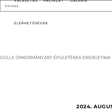
VÁLASZTÁS
PÁLYÁZAT
GALÉRIA
Search
for:
ELÉRHETŐSÉGEK
GÖLLE ÖNKORMÁNYZATI ÉPÜLETÉNEK ENERGETIKAI
2024. AUGU