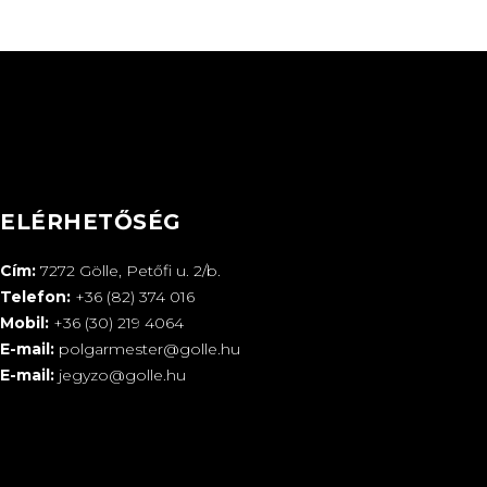
ELÉRHETŐSÉG
Cím:
7272 Gölle, Petőfi u. 2/b.
Telefon:
+36 (82) 374 016
Mobil:
+36 (30) 219 4064
E-mail:
polgarmester@golle.hu
E-mail:
jegyzo@golle.hu