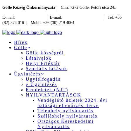
Gölle Község Önkormányzata
| Cím: 7272 Gölle, Petőfi utca 2/b.
E-mail:
jegyzo@golle.hu
| E-mail:
polgarmester@golle.hu
| Tel: +36
(82) 374 016 | Mobil: +36 (30) 219 4064
Hírek
Gölle
Gölle községről
Látnivalók
Helyi Értéktár
Szociális lakások
Ügyintézés
Ügyfélfogadás
e-Ügyintézés
Rendeletek (NJT)
NYILVÁNTARTÁSOK
Vendéglátó üzletek 2024. évi
hatósági ellenőrzési terve
Telephely nyilvántartás
Szálláshely nyilvántartás
Országos Kereskedelmi
Nyilvántartás