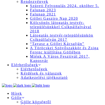
Rendezvények
Szüreti Felvonulás 2024. október 5.
Falunap 2023
Falunap 2021
Göllei Gasztro Nap 2020
Kölcsönös látogatás testvér-
településünkkel Csíkpálfalvával
2018
Látogatás testvér-településünkön
Csíkpálfalván 2017
“Tavasz a Göllei Kácsalján”
A Töröcskei Szövőszakkör és Zsiga
Ferenc kiállítása Göllében
Miénk A Város Fesztivál 2017,
Kaposvár
Elérhetőségek
Elérhetőségek
Kérdések és válaszok
Adatkezelési tájékoztató
Hírek
Gölle
Gölle községről