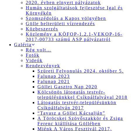
2020. évben elnyert pályázatok
Humán szolgáltatások fejlesztése Igal és
Környékén
Szomszédolás a Kapos völgyében
Gölle belterületi vízrendezés
Közbeszerzés
Közlemény a KÖFOP-1.2.1-VEKOP-16-
2017-00733 számú ASP pályázatról
Galéria
Rég volt…
Fotók
Videók
Rendezvények
Szüreti Felvonulás 2024. október 5.
Falunap 2023
Falunap 2021
Göllei Gasztro Nap 2020
Kölcsönös látogatás testvér-
településünkkel Csíkpálfalvával 2018
Látogatás testvér-településünkön
Csíkpálfalván 2017
“Tavasz a Göllei Kácsalján”
A Töröcskei Szövőszakkör és Zsiga
Ferenc kiállítása Göllében
Miénk A Város Fesztivál 2017,