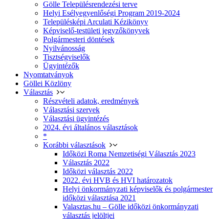
Gölle Településrendezési terve
Helyi Esélyegyenlőségi Program 2019-2024
Településképi Arculati Kézikönyv
Képviselő-testületi jegyzőkönyvek
Polgármesteri döntések
Nyilvánosság
Tisztségviselők
Ügyintézők
Nyomtatványok
Göllei Közlöny
Választás
Részvételi adatok, eredmények
Választási szervek
Választási ügyintézés
2024. évi általános választások
*
Korábbi választások
Időközi Roma Nemzetiségi Választás 2023
Választás 2022
Időközi választás 2022
2022. évi HVB és HVI határozatok
Helyi önkormányzati képviselők és polgármester
időközi választása 2021
Valasztas.hu – Gölle időközi önkormányzati
választás jelöltjei