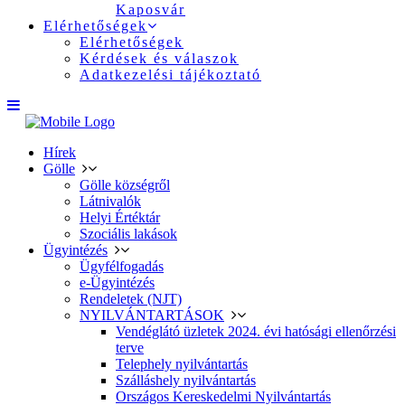
Kaposvár
Elérhetőségek
Elérhetőségek
Kérdések és válaszok
Adatkezelési tájékoztató
Hírek
Gölle
Gölle községről
Látnivalók
Helyi Értéktár
Szociális lakások
Ügyintézés
Ügyfélfogadás
e-Ügyintézés
Rendeletek (NJT)
NYILVÁNTARTÁSOK
Vendéglátó üzletek 2024. évi hatósági ellenőrzési
terve
Telephely nyilvántartás
Szálláshely nyilvántartás
Országos Kereskedelmi Nyilvántartás