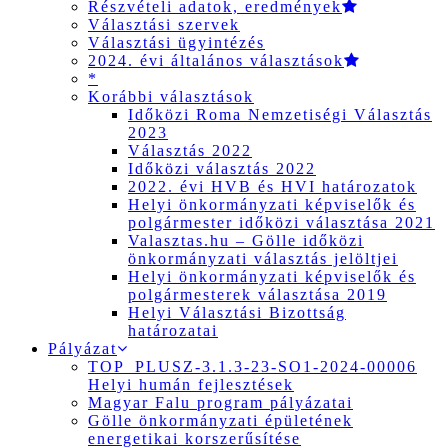
Részvételi adatok, eredmények
Választási szervek
Választási ügyintézés
2024. évi általános választások
*
Korábbi választások
Időközi Roma Nemzetiségi Választás
2023
Választás 2022
Időközi választás 2022
2022. évi HVB és HVI határozatok
Helyi önkormányzati képviselők és
polgármester időközi választása 2021
Valasztas.hu – Gölle időközi
önkormányzati választás jelöltjei
Helyi önkormányzati képviselők és
polgármesterek választása 2019
Helyi Választási Bizottság
határozatai
Pályázat
TOP_PLUSZ-3.1.3-23-SO1-2024-00006
Helyi humán fejlesztések
Magyar Falu program pályázatai
Gölle önkormányzati épületének
energetikai korszerűsítése