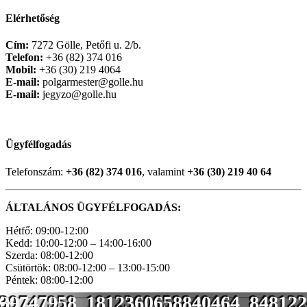
Elérhetőség
Cím:
7272 Gölle, Petőfi u. 2/b.
Telefon:
+36 (82) 374 016
Mobil:
+36 (30) 219 4064
E-mail:
polgarmester@golle.hu
E-mail:
jegyzo@golle.hu
Ügyfélfogadás
Telefonszám:
+36 (82) 374 016
, valamint
+36 (30) 219 40 64
ÁLTALÁNOS ÜGYFÉLFOGADÁS:
Hétfő: 09:00-12:00
Kedd: 10:00-12:00 – 14:00-16:00
Szerda: 08:00-12:00
Csütörtök: 08:00-12:00 – 13:00-15:00
Péntek: 08:00-12:00
39747958_1812360658840464_848122