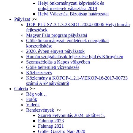
Helyi önkormányzati képviselők és
polgármesterek választása 2019
Helyi Választási Bizottság határozatai
Pályázat
TOP_PLUSZ-3.1.3-23-SO1-2024-00006 Helyi humán
fejlesztések
Magyar Falu program pályázatai
Gölle önkormányzati épületének energetikai
korszerűsítése
2020. évben elnyert pályázatok
Humán szolgáltatások fejlesztése Igal és Környékén
Szomszédolás a Kapos völgyében
Gölle belterületi vízrendezés
Közbeszerzés
Közlemény a KÖFOP-1.2.1-VEKOP-16-2017-00733
számú ASP pályázatról
Galéria
Rég volt…
Fotók
Videók
Rendezvények
Szüreti Felvonulás 2024. október 5.
Falunap 2023
Falunap 2021
Göllei Gasztro Nap 2020