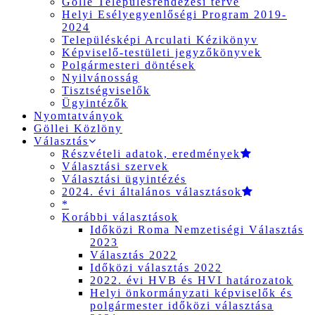
Gölle Településrendezési terve
Helyi Esélyegyenlőségi Program 2019-
2024
Településképi Arculati Kézikönyv
Képviselő-testületi jegyzőkönyvek
Polgármesteri döntések
Nyilvánosság
Tisztségviselők
Ügyintézők
Nyomtatványok
Göllei Közlöny
Választás
Részvételi adatok, eredmények
Választási szervek
Választási ügyintézés
2024. évi általános választások
*
Korábbi választások
Időközi Roma Nemzetiségi Választás
2023
Választás 2022
Időközi választás 2022
2022. évi HVB és HVI határozatok
Helyi önkormányzati képviselők és
polgármester időközi választása