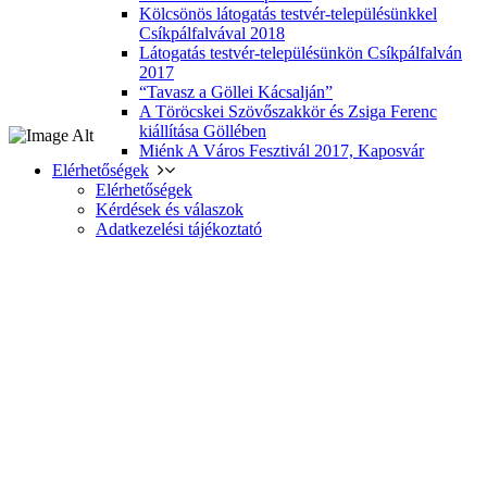
Kölcsönös látogatás testvér-településünkkel
Csíkpálfalvával 2018
Látogatás testvér-településünkön Csíkpálfalván
2017
“Tavasz a Göllei Kácsalján”
A Töröcskei Szövőszakkör és Zsiga Ferenc
kiállítása Göllében
Miénk A Város Fesztivál 2017, Kaposvár
Elérhetőségek
Elérhetőségek
Kérdések és válaszok
Adatkezelési tájékoztató