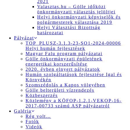
2021
Valasztas.hu – Gölle időközi
önkormányzati választás jelöltjei
Helyi önkormányzati képviselők és
polgármesterek választása 2019
Helyi Választási Bizottság
határozatai
Pályázat
TOP_PLUSZ-3.1.3-23-SO1-2024-00006
Helyi humán fejlesztések
Magyar Falu program pályázatai
Gölle önkormányzati épületének
energetikai korszerűsítése
2020. évben elnyert pályázatok
Humán szolgáltatások fejlesztése Igal és
Környékén
Szomszédolás a Kapos völgyében
Gölle belterületi vízrendezés
Közbeszerzés
Közlemény a KÖFOP-1.2.1-VEKOP-16-
2017-00733 számú ASP pályázatról
Galéria
Rég volt…
Fotók
Videók