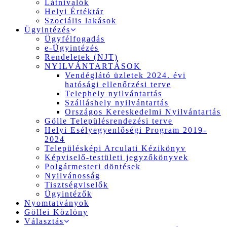
Látnivalók
Helyi Értéktár
Szociális lakások
Ügyintézés
Ügyfélfogadás
e-Ügyintézés
Rendeletek (NJT)
NYILVÁNTARTÁSOK
Vendéglátó üzletek 2024. évi
hatósági ellenőrzési terve
Telephely nyilvántartás
Szálláshely nyilvántartás
Országos Kereskedelmi Nyilvántartás
Gölle Településrendezési terve
Helyi Esélyegyenlőségi Program 2019-
2024
Településképi Arculati Kézikönyv
Képviselő-testületi jegyzőkönyvek
Polgármesteri döntések
Nyilvánosság
Tisztségviselők
Ügyintézők
Nyomtatványok
Göllei Közlöny
Választás